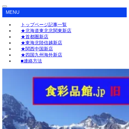
MENU
トップページ記事一覧
★北海道東北北関東新店
★首都圏新店
★東海北陸信越新店
★関西中国新店
★四国九州海外新店
■連絡方法