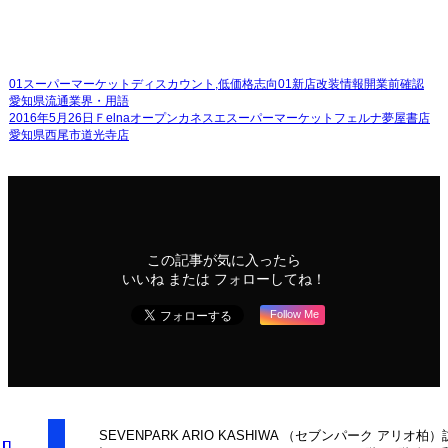
01スーパーマーケット
ディスカウント,低価格志向
01新店改装情報
開業前確認
愛知県
流通業界・用語
2016年5月26日
Ｆelna
オープン
カネスエ
スーパーマーケット
フェルナ
夢屋書店
愛知県西尾市
道光寺店
この記事が気に入ったら
いいね または フォローしてね！
Follow Me
SEVENPARK ARIO KASHIWA （セブンパーク アリオ柏