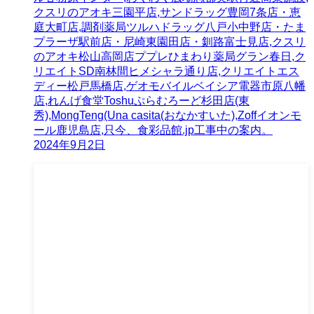
クスリのアオキ三園平店,サンドラッグ豊岡7条店・恵
庭大町店,調剤薬局ツルハドラッグ八戸小中野店・たま
プラーザ駅前店・尼崎東園田店・釧路富士見店,クスリ
のアオキ松山高岡店ププレひまわり薬局グラン春日,ク
リエイトSD南林間ヒメシャラ通り店,クリエイトエス
ディー松戸馬橋店,ゲオモバイルベイシア電器市原八幡
店,れんげ食堂Toshuぷらむろーど杉田店(東
秀),MongTeng(Una casita(おなかすいた),Zoffイオンモ
ール鹿児島店,只今、食彩品館.jp工事中の案内。
2024年9月2日