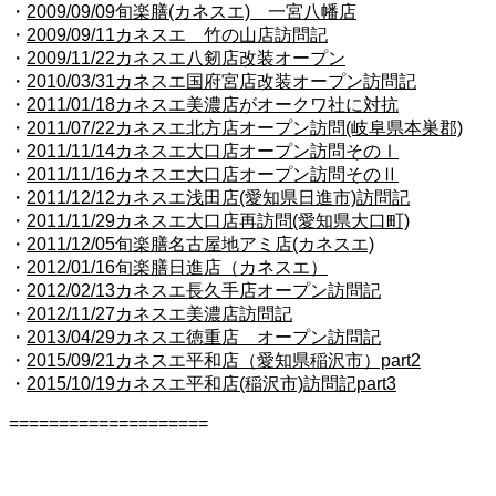
・
2009/09/09
旬楽膳(カネスエ) 一宮八幡店
・
2009/09/11
カネスエ 竹の山店訪問記
・
2009/11/22
カネスエ八剱店改装オープン
・
2010/03/31
カネスエ国府宮店改装オープン
訪問記
・
2011/01/18
カネスエ美濃店がオークワ社に対抗
・
2011/07/22
カネスエ北方店オープン訪問(岐阜県本巣郡)
・
2011/11/14
カネスエ大口店オープン訪問そのⅠ
・
2011/11/16
カネスエ大口店オープン訪問そのⅡ
・
2011/12/12
カネスエ浅田店(愛知県日進市)訪問記
・
2011/11/29
カネスエ大口店再訪問(愛知県大口町)
・
2011/12/05
旬楽膳名古屋地アミ店(カネスエ)
・
2012/01/16
旬楽膳日進店（カネスエ）
・
2012/02/13
カネスエ長久手店オープン訪問記
・
2012/11/27
カネスエ美濃店訪問記
・
2013/04/29
カネスエ徳重店 オープン訪問記
・
2015/09/21カネスエ平和店（愛知県稲沢市）part2
・
2015/10/19カネスエ平和店(稲沢市)訪問記part3
====================