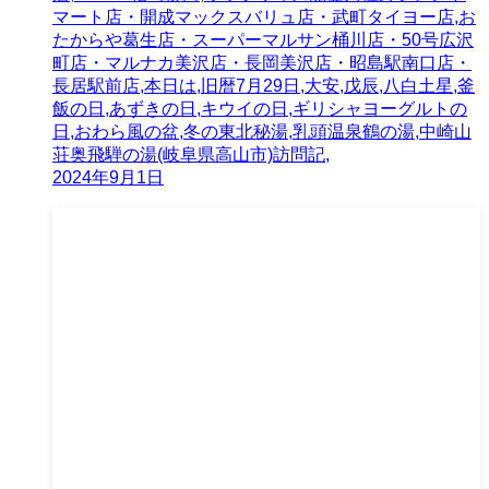
マート店・開成マックスバリュ店・武町タイヨー店,お
たからや葛生店・スーパーマルサン桶川店・50号広沢
町店・マルナカ美沢店・長岡美沢店・昭島駅南口店・
長居駅前店,本日は,旧暦7月29日,大安,戊辰,八白土星,釜
飯の日,あずきの日,キウイの日,ギリシャヨーグルトの
日,おわら風の盆,冬の東北秘湯,乳頭温泉鶴の湯,中崎山
荘奥飛騨の湯(岐阜県高山市)訪問記,
2024年9月1日