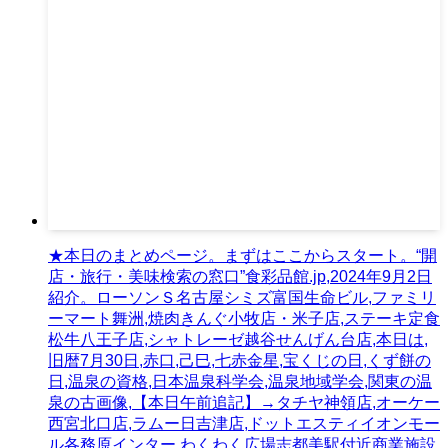
★本日のまとめページ。まずはここからスタート。“開
店・旅行・美味検索の窓口”食彩品館.jp,2024年9月2日
紹介。ローソンＳ名古屋シミズ富国生命ビル,ファミリ
ーマート舞洲,焼肉きんぐ小牧店・米子店,ステーキ定食
松牛八王子店,シャトレーゼ越谷せんげん台店,本日は,
旧暦7月30日,赤口,己巳,七赤金星,宝くじの日,くず餅の
日,温泉の資格,日本温泉科学会,温泉地域学会,関東の温
泉の古画像,【本日午前追記】→タチヤ神領店,オーケー
西宮北口店,ラムー日吉津店,ドットエスティイオンモー
ル各務原インター,わくわく広場志都美駅付近商業施設,