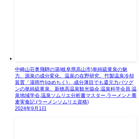
中崎山荘奥飛騨の湯(岐阜県高山市)単純硫黄泉の魅
力。源泉の成分変化。温泉の在野研究。竹製温泉冷却
装置「湯雨竹(ゆめちく)」,成分薄目でも還元力バツグ
ンの単純硫黄泉。新穂高温泉観光協会,温泉科学会員,温
泉地域学会,温泉ソムリエ分析書マスター,ラーメンと蕎
麦実食記,(ラーメンソムリエ資格)
2024年9月1日