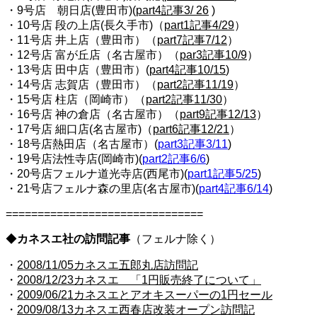
・9号店 朝日店(豊田市)(
part4記事3/ 26
)
・10号店 段の上店(長久手市)（
part1記事4/29
）
・11号店 井上店（豊田市）（
part7記事7/12
）
・12号店 富が丘店（名古屋市）（
par3記事10/9
）
・13号店 田中店（豊田市）(
part4記事10/15
)
・14号店 志賀店（豊田市）（
part2記事11/19
）
・15号店 柱店（岡崎市）（
part2記事11/30
）
・16号店 神の倉店（名古屋市）（
part9記事12/13
）
・17号店 細口店(名古屋市)（
part6記事12/21
）
・18号店熱田店（名古屋市）(
part3記事3/11
)
・19号店法性寺店(岡崎市)(
part2記事6/6
)
・20号店フェルナ道光寺店(西尾市)(
part1記事5/25
)
・21号店フェルナ森の里店(名古屋市)(
part4記事6/14
)
===============================
◆
カネスエ社の訪問記事
（フェルナ除く）
・
2008/11/05
カネスエ五郎丸店訪問記
・
2008/12/23カネスエ 「
1円販売終了について」
・
2009/06/21
カネスエとアオキスーパーの1円セール
・
2009/08/13
カネスエ西春店改装オープン訪問記