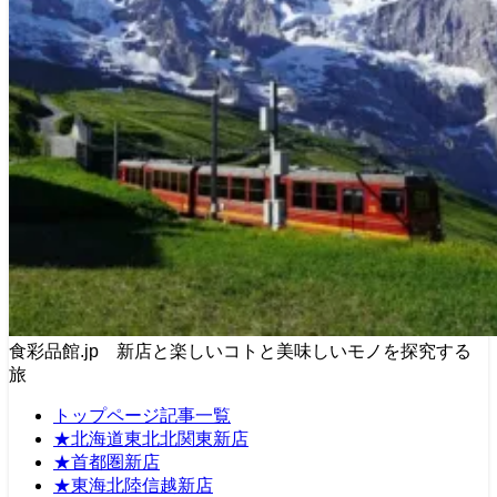
食彩品館.jp 新店と楽しいコトと美味しいモノを探究する
旅
トップページ記事一覧
★北海道東北北関東新店
★首都圏新店
★東海北陸信越新店