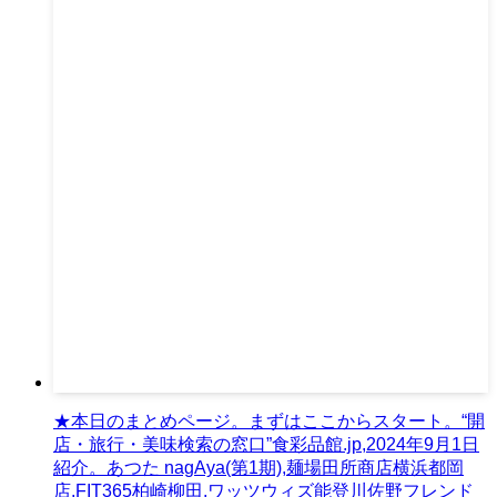
★本日のまとめページ。まずはここからスタート。“開
店・旅行・美味検索の窓口”食彩品館.jp,2024年9月1日
紹介。あつた nagAya(第1期),麺場田所商店横浜都岡
店,FIT365柏崎柳田,ワッツウィズ能登川佐野フレンド