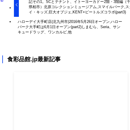
記その1。SCとテナント、イトーヨーカドー2階・3階編（
県柏市）北原コレクションミュージアム,スマイルパーク,ス
イ・キッズ,巨大オブジェ,KENT×ビートルズコラボ(part3)
ハローデイ大手町店(北九州市)2016年5月26日オープン,ハロー
パーク大手町は6月1日オープン(part2)しまむら、Seria、サン
キュードラッグ、ワンカルビ,他
食彩品館.jp最新記事