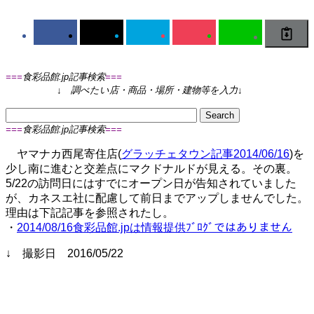
===
食彩品館.jp記事検索
===
↓
調べたい店・商品・場所・建物等を入力
↓
===
食彩品館.jp記事検索
===
ヤマナカ西尾寄住店(
グラッチェタウン
記事
2014/06/16
)を
少し南に進むと交差点にマクドナルドが見える。その裏。
5/22の訪問日にはすでにオープン日が告知されていました
が、カネスエ社に配慮して前日までアップしませんでした。
理由は下記記事を参照されたし。
・
2014/08/16食彩品館.jpは情報提供ﾌﾞﾛｸﾞではありません
↓ 撮影日 2016/05/22