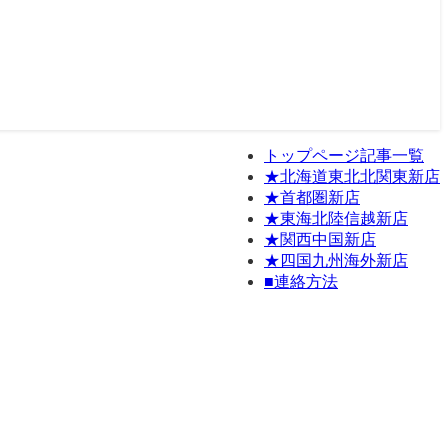
トップページ記事一覧
★北海道東北北関東新店
★首都圏新店
★東海北陸信越新店
★関西中国新店
★四国九州海外新店
■連絡方法