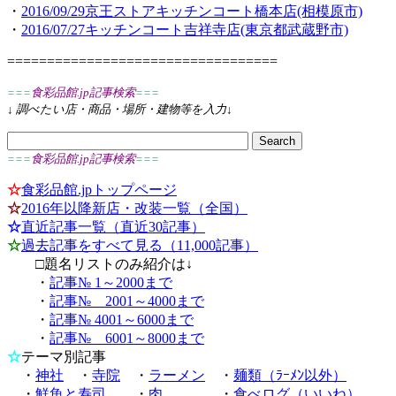
・
2016/09/29京王ストアキッチンコート橋本店(相模原市)
・
2016/07/27キッチンコート吉祥寺店(東京都武蔵野市)
==================================
===
食彩品館.jp記事検索
===
↓
調べたい店・商品・場所・建物等を入力
↓
===
食彩品館.jp記事検索
===
☆
食彩品館.jpトップページ
☆
2016年以降新店・改装一覧（全国）
☆
直近記事一覧（直近30記事）
☆
過去記事をすべて見る（11,000記事）
□題名リストのみ紹介は↓
・
記事№ 1～2000まで
・
記事№ 2001～4000まで
・
記事№ 4001～6000まで
・
記事№ 6001～8000まで
☆
テーマ別記事
・
神社
・
寺院
・
ラーメン
・
麺類（ﾗｰﾒﾝ以外）
・
鮮魚と寿司
・
肉
・
食べログ（いいね）