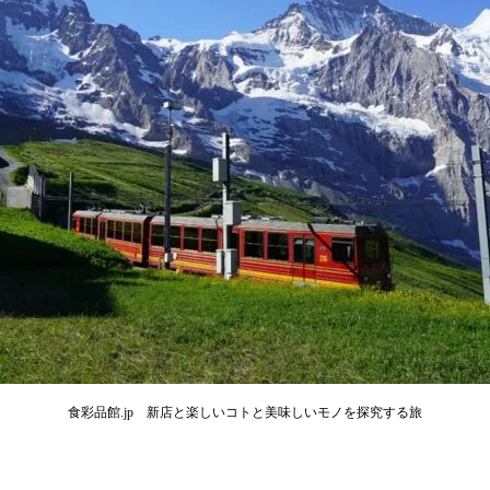
食彩品館.jp 新店と楽しいコトと美味しいモノを探究する旅