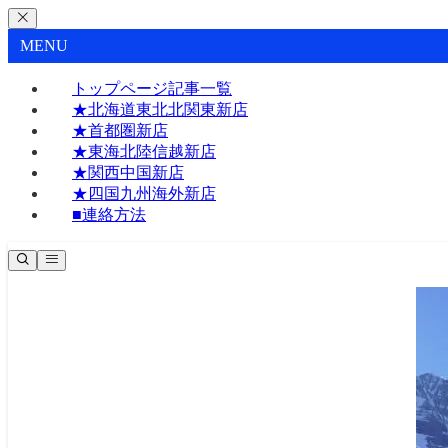
MENU
トップページ記事一覧
★北海道東北北関東新店
★首都圏新店
★東海北陸信越新店
★関西中国新店
★四国九州海外新店
■連絡方法