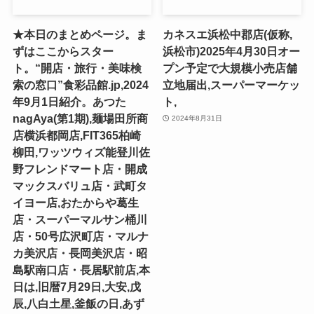
★本日のまとめページ。ま
カネスエ浜松中郡店(仮称,
ずはここからスター
浜松市)2025年4月30日オー
ト。“開店・旅行・美味検
プン予定で大規模小売店舗
索の窓口”食彩品館.jp,2024
立地届出,スーパーマーケッ
年9月1日紹介。あつた
ト,
nagAya(第1期),麺場田所商
2024年8月31日
店横浜都岡店,FIT365柏崎
柳田,ワッツウィズ能登川佐
野フレンドマート店・開成
マックスバリュ店・武町タ
イヨー店,おたからや葛生
店・スーパーマルサン桶川
店・50号広沢町店・マルナ
カ美沢店・長岡美沢店・昭
島駅南口店・長居駅前店,本
日は,旧暦7月29日,大安,戊
辰,八白土星,釜飯の日,あず