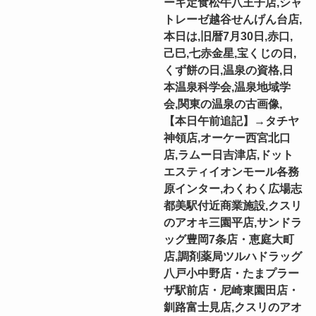
ーキ定食松牛八王子店,シャ
トレーゼ越谷せんげん台店,
本日は,旧暦7月30日,赤口,
己巳,七赤金星,宝くじの日,
くず餅の日,温泉の資格,日
本温泉科学会,温泉地域学
会,関東の温泉の古画像,
【本日午前追記】→タチヤ
神領店,オーケー西宮北口
店,ラムー日吉津店,ドット
エスティイオンモール各務
原インター,わくわく広場志
都美駅付近商業施設,クスリ
のアオキ三園平店,サンドラ
ッグ豊岡7条店・恵庭大町
店,調剤薬局ツルハドラッグ
八戸小中野店・たまプラー
ザ駅前店・尼崎東園田店・
釧路富士見店,クスリのアオ