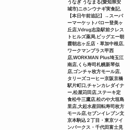
うなぎ うなまる(愛知県安
城市)ニホンウナギ実食記,
【本日午前追記】→スーパ
ーマーケットバロー登美ヶ
丘店,Vdrug志染駅前クレス
トヒルズ薬局,ビッグエー朝
霞朝志ヶ丘店・草加中根店,
ワークマンプラス甲西
店,WORKMAN Plus埼玉江
南店,くら寿司札幌新琴似
店,ゴンチャ枚方モール店,
タリーズコーヒー京阪京橋
駅片町口,チャンカレダイナ
ー,松屋苅田店,ステーキ定
食松牛三鷹店,松のや大垣島
里店,大起水産回転寿司枚方
モール店,セブンイレブン文
京本駒込２丁目・東京ツイ
ンパークス・千代田富士見