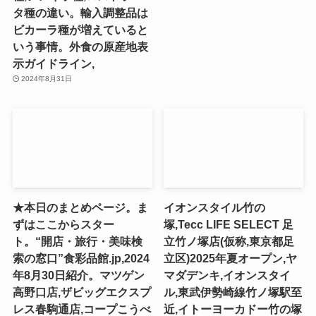
タ種の違い。輸入調整品は
ビカーラ種が増えていると
いう事情。外食の原産地表
示ガイドライン,
2024年8月31日
★本日のまとめページ。ま
イオンスタイル竹の
ずはここからスター
塚,Tecc LIFE SELECT ⾜
ト。“開店・旅行・美味検
⽴⽵ノ塚店(仮称,東京都足
索の窓口”食彩品館.jp,2024
立区)2025年夏オープン,ヤ
年8月30日紹介。マツゲン
マダデンキ,イオンスタイ
高野口店,ザビッグエクスプ
ル,東武伊勢崎線竹ノ塚駅至
レス春駒通店,コープこうべ
近,イトーヨーカドー竹の塚