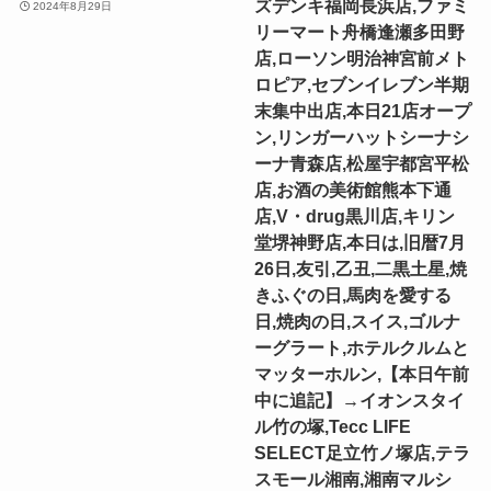
ズデンキ福岡長浜店,ファミ
2024年8月29日
リーマート舟橋逢瀬多田野
店,ローソン明治神宮前メト
ロピア,セブンイレブン半期
末集中出店,本日21店オープ
ン,リンガーハットシーナシ
ーナ青森店,松屋宇都宮平松
店,お酒の美術館熊本下通
店,V・drug黒川店,キリン
堂堺神野店,本日は,旧暦7月
26日,友引,乙丑,二黒土星,焼
きふぐの日,馬肉を愛する
日,焼肉の日,スイス,ゴルナ
ーグラート,ホテルクルムと
マッターホルン,【本日午前
中に追記】→イオンスタイ
ル竹の塚,Tecc LIFE
SELECT⾜⽴⽵ノ塚店,テラ
スモール湘南,湘南マルシ