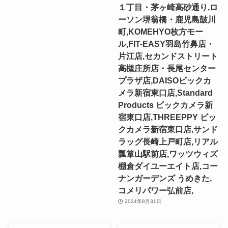
１丁目・茅ヶ崎高砂通り,ロ
ーソン堺翁橋・鹿児島皷川
町,KOMEHYO枚方モー
ル,FIT-EASY羽島竹鼻店・
片江店,セカンドストリート
高槻庄所店・長尾センター
プラザ店,DAISOビックカ
メラ新宿東口店,Standard
Products ビックカメラ新
宿東口店,THREEPPY ビッ
クカメラ新宿東口店,サンド
ラッグ長崎上戸町店,リアル
瓢箪山駅前店,ワッツウィズ
棚倉ダイユーエイト店,コー
ナンガーデンズ うめきた,
コメリパワー弘前店,
2024年8月31日