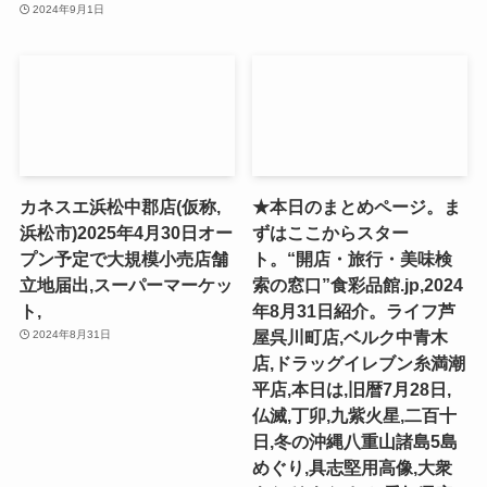
2024年9月1日
カネスエ浜松中郡店(仮称,
★本日のまとめページ。ま
浜松市)2025年4月30日オー
ずはここからスター
プン予定で大規模小売店舗
ト。“開店・旅行・美味検
立地届出,スーパーマーケッ
索の窓口”食彩品館.jp,2024
ト,
年8月31日紹介。ライフ芦
屋呉川町店,ベルク中青木
2024年8月31日
店,ドラッグイレブン糸満潮
平店,本日は,旧暦7月28日,
仏滅,丁卯,九紫火星,二百十
日,冬の沖縄八重山諸島5島
めぐり,具志堅用高像,大衆