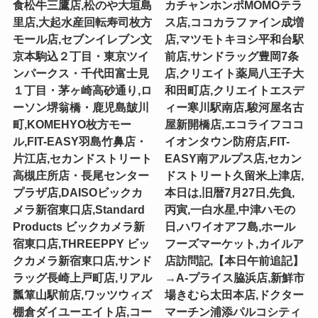
食松牛三鷹店,松のや大垣島
カチャンホンポMOMOテラ
里店,大起水産回転寿司枚方
ス店,ココカラファイン成増
モール店,セブンイレブン文
店,マツモトキヨシ平和台駅
京本駒込２丁目・東京ツイ
前店,サンドラッグ豊岡7条
ンパークス・千代田富士見
店,クリエイト薬局八王子大
１丁目・茅ヶ崎高砂通り,ロ
和田町店,クリエイトエスデ
ーソン堺翁橋・鹿児島皷川
ィー寒川駅南店,駿河屋名古
町,KOMEHYO枚方モー
屋新開橋店,エコライフココ
ル,FIT-EASY羽島竹鼻店・
イオンタウン防府店,FIT-
片江店,セカンドストリート
EASY南アルプス店,セカン
高槻庄所店・長尾センター
ドストリート久留米上津店,
プラザ店,DAISOビックカ
本日は,旧暦7月27日,先負,
メラ新宿東口店,Standard
丙寅,一白水星,中津ハモの
Products ビックカメラ新
日,ハワイオアフ島,ホール
宿東口店,THREEPPY ビッ
フーズマーケット,カイルア
クカメラ新宿東口店,サンド
店訪問記,【本日午前追記】
ラッグ長崎上戸町店,リアル
→A-プライス脇浜店,新鮮市
瓢箪山駅前店,ワッツウィズ
場きむら太田本店,ドクター
棚倉ダイユーエイト店,コー
マーチン浦添パルコシティ