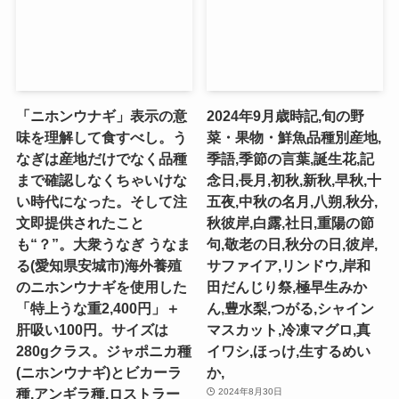
「ニホンウナギ」表示の意
2024年9月歳時記,旬の野
味を理解して食すべし。う
菜・果物・鮮魚品種別産地,
なぎは産地だけでなく品種
季語,季節の言葉,誕生花,記
まで確認しなくちゃいけな
念日,長月,初秋,新秋,早秋,十
い時代になった。そして注
五夜,中秋の名月,八朔,秋分,
文即提供されたこと
秋彼岸,白露,社日,重陽の節
も“？”。大衆うなぎ うなま
句,敬老の日,秋分の日,彼岸,
る(愛知県安城市)海外養殖
サファイア,リンドウ,岸和
のニホンウナギを使用した
田だんじり祭,極早生みか
「特上うな重2,400円」＋
ん,豊水梨,つがる,シャイン
肝吸い100円。サイズは
マスカット,冷凍マグロ,真
280gクラス。ジャポニカ種
イワシ,ほっけ,生するめい
(ニホンウナギ)とビカーラ
か,
種,アンギラ種,ロストラー
2024年8月30日