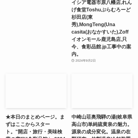
イシア電器市原八幡店,れん
げ食堂Toshuぷらむろーど
杉田店(東
秀),MongTeng(Una
casita(おなかすいた),Zoff
イオンモール鹿児島店,只
今、食彩品館.jp工事中の案
内。
2024年9月2日
★本日のまとめページ。ま
中崎山荘奥飛騨の湯(岐阜県
ずはここからスター
高山市)単純硫黄泉の魅力。
ト。“開店・旅行・美味検
源泉の成分変化。温泉の在