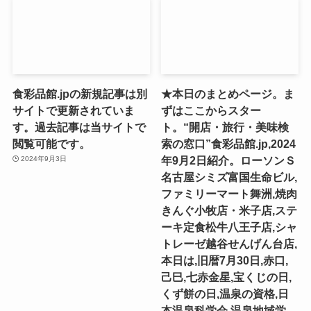
食彩品館.jpの新規記事は別
★本日のまとめページ。ま
サイトで更新されていま
ずはここからスター
す。過去記事は当サイトで
ト。“開店・旅行・美味検
閲覧可能です。
索の窓口”食彩品館.jp,2024
年9月2日紹介。ローソンＳ
2024年9月3日
名古屋シミズ富国生命ビル,
ファミリーマート舞洲,焼肉
きんぐ小牧店・米子店,ステ
ーキ定食松牛八王子店,シャ
トレーゼ越谷せんげん台店,
本日は,旧暦7月30日,赤口,
己巳,七赤金星,宝くじの日,
くず餅の日,温泉の資格,日
本温泉科学会,温泉地域学