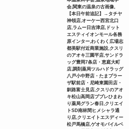
会,関東の温泉の古画像,
【本日午前追記】→タチヤ
神領店,オーケー西宮北口
店,ラムー日吉津店,ドット
エスティイオンモール各務
原インター,わくわく広場志
都美駅付近商業施設,クスリ
のアオキ三園平店,サンドラ
ッグ豊岡7条店・恵庭大町
店,調剤薬局ツルハドラッグ
八戸小中野店・たまプラー
ザ駅前店・尼崎東園田店・
釧路富士見店,クスリのアオ
キ松山高岡店ププレひまわ
り薬局グラン春日,クリエイ
トSD南林間ヒメシャラ通
り店,クリエイトエスディー
松戸馬橋店,ゲオモバイルベ