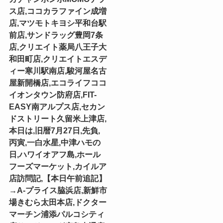
ス店,ココカラファイン成増
店,マツモトキヨシ平和台駅
前店,サンドラッグ豊岡7条
店,クリエイト薬局八王子大
和田町店,クリエイトエスデ
ィー寒川駅南店,駿河屋名古
屋新開橋店,エコライフココ
イオンタウン防府店,FIT-
EASY南アルプス店,セカン
ドストリート久留米上津店,
本日は,旧暦7月27日,先負,
丙寅,一白水星,中津ハモの
日,ハワイオアフ島,ホール
フーズマーケット,カイルア
店訪問記,【本日午前追記】
→A-プライス脇浜店,新鮮市
場きむら太田本店,ドクター
マーチン浦添パルコシティ