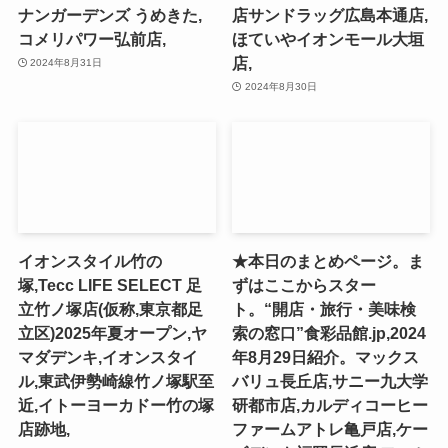
ナンガーデンズ うめきた,
店サンドラッグ広島本通店,
コメリパワー弘前店,
ほていやイオンモール大垣
店,
2024年8月31日
2024年8月30日
イオンスタイル竹の
★本日のまとめページ。ま
塚,Tecc LIFE SELECT ⾜
ずはここからスター
⽴⽵ノ塚店(仮称,東京都足
ト。“開店・旅行・美味検
立区)2025年夏オープン,ヤ
索の窓口”食彩品館.jp,2024
マダデンキ,イオンスタイ
年8月29日紹介。マックス
ル,東武伊勢崎線竹ノ塚駅至
バリュ長丘店,サニー九大学
近,イトーヨーカドー竹の塚
研都市店,カルディコーヒー
店跡地,
ファームアトレ亀戸店,ケー