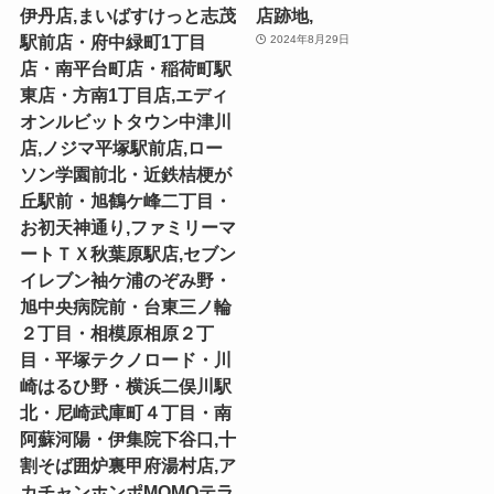
伊丹店,まいばすけっと志茂
店跡地,
駅前店・府中緑町1丁目
2024年8月29日
店・南平台町店・稲荷町駅
東店・方南1丁目店,エディ
オンルビットタウン中津川
店,ノジマ平塚駅前店,ロー
ソン学園前北・近鉄桔梗が
丘駅前・旭鶴ケ峰二丁目・
お初天神通り,ファミリーマ
ートＴＸ秋葉原駅店,セブン
イレブン袖ケ浦のぞみ野・
旭中央病院前・台東三ノ輪
２丁目・相模原相原２丁
目・平塚テクノロード・川
崎はるひ野・横浜二俣川駅
北・尼崎武庫町４丁目・南
阿蘇河陽・伊集院下谷口,十
割そば囲炉裏甲府湯村店,ア
カチャンホンポMOMOテラ