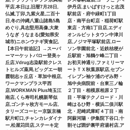
平店,本日は,旧暦7月28日,
伊丹店,まいばすけっと志茂
仏滅,丁卯,九紫火星,二百十
駅前店・府中緑町1丁目
日,冬の沖縄八重山諸島5島
店・南平台町店・稲荷町駅
めぐり,具志堅用高像,大衆
東店・方南1丁目店,エディ
うなぎ うなまる(愛知県安
オンルビットタウン中津川
城市)ニホンウナギ実食記,
店,ノジマ平塚駅前店,ロー
【本日午前追記】→スーパ
ソン学園前北・近鉄桔梗が
ーマーケットバロー登美ヶ
丘駅前・旭鶴ケ峰二丁目・
丘店,Vdrug志染駅前クレス
お初天神通り,ファミリーマ
トヒルズ薬局,ビッグエー朝
ートＴＸ秋葉原駅店,セブン
霞朝志ヶ丘店・草加中根店,
イレブン袖ケ浦のぞみ野・
ワークマンプラス甲西
旭中央病院前・台東三ノ輪
店,WORKMAN Plus埼玉江
２丁目・相模原相原２丁
南店,くら寿司札幌新琴似
目・平塚テクノロード・川
店,ゴンチャ枚方モール店,
崎はるひ野・横浜二俣川駅
タリーズコーヒー京阪京橋
北・尼崎武庫町４丁目・南
駅片町口,チャンカレダイナ
阿蘇河陽・伊集院下谷口,十
ー,松屋苅田店,ステーキ定
割そば囲炉裏甲府湯村店,ア