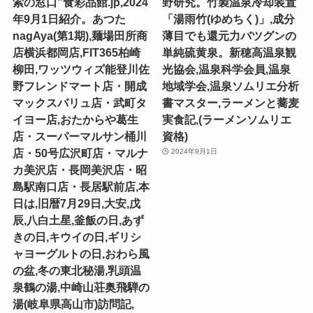
索の窓口”食彩品館.jp,2024
野研究。竹製温泉冷却装置
年9月1日紹介。あつた
「湯雨竹(ゆめちく)」,成分
nagAya(第1期),麺場田所商
薄目でも還元力バツグンの
店横浜都岡店,FIT365柏崎
単純硫黄泉。新穂高温泉観
柳田,ワッツウィズ能登川佐
光協会,温泉科学会員,温泉
野フレンドマート店・開成
地域学会,温泉ソムリエ分析
マックスバリュ店・武町タ
書マスター,ラーメンと蕎麦
イヨー店,おたからや葛生
実食記,(ラーメンソムリエ
店・スーパーマルサン桶川
資格)
店・50号広沢町店・マルナ
2024年9月1日
カ美沢店・長岡美沢店・昭
島駅南口店・長居駅前店,本
日は,旧暦7月29日,大安,戊
辰,八白土星,釜飯の日,あず
きの日,キウイの日,ギリシ
ャヨーグルトの日,おわら風
の盆,冬の東北秘湯,乳頭温
泉鶴の湯,中崎山荘奥飛騨の
湯(岐阜県高山市)訪問記,