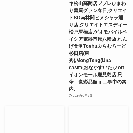
キ松山高岡店ププレひまわ
り薬局グラン春日,クリエイ
トSD南林間ヒメシャラ通
り店,クリエイトエスディー
松戸馬橋店,ゲオモバイルベ
イシア電器市原八幡店,れん
げ食堂Toshuぷらむろーど
杉田店(東
秀),MongTeng(Una
casita(おなかすいた),Zoff
イオンモール鹿児島店,只
今、食彩品館.jp工事中の案
内。
2024年9月2日