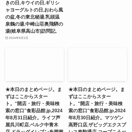
きの日,キウイの日,ギリシ
ャヨーグルトの日,おわら風
の盆,冬の東北秘湯,乳頭温
泉鶴の湯,中崎山荘奥飛騨の
湯(岐阜県高山市)訪問記,
2024年9月1日
★本日のまとめページ。ま
★本日のまとめページ。ま
ずはここからスター
ずはここからスター
ト。“開店・旅行・美味検
ト。“開店・旅行・美味検
索の窓口”食彩品館.jp,2024
索の窓口”食彩品館.jp,2024
年8月31日紹介。ライフ芦
年8月30日紹介。マツゲン
屋呉川町店,ベルク中青木
高野口店,ザビッグエクスプ
店,ドラッグイレブン糸満潮
レス春駒通店,コープこうべ