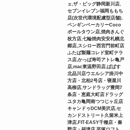
ェ,ザ・ビッグ静岡新川店,
セブンイレブン福岡ももち
店(次世代環境配慮型店舗),
ペンギンベーカリーCoco
ポールタウン店,焼肉きんぐ
枚方店,七輪焼肉安安札幌北
郷店,スシロー西宮門前町店
ふたば製麺コレド室町テラ
ス店,かっぱ寿司アトレ亀戸
店,mac東温野田店,ぱぱす
北品川店ウエルシア掛川中
方店・北柏2号店・寝屋川
高柳店,サンドラッグ豊岡7
条店・恵庭大町店ドラッグ
ユタカ亀岡南つつじヶ丘店
キャンドゥDCM美沢店,セ
カンドストリート久留米上
津店,FIT-EASY千種店・秦
野店・福津店,平塚ロフト,