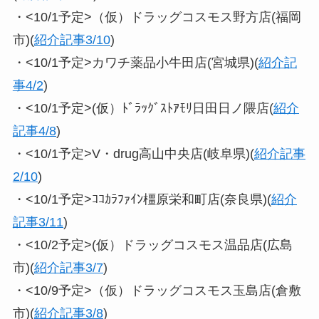
・<10/1予定>（仮）ドラッグコスモス野方店(福岡
市)(
紹介記事3/10
)
・<10/1予定>カワチ薬品小牛田店(宮城県)(
紹介記
事4/
2
)
・<10/1予定>(仮）ﾄﾞﾗｯｸﾞｽﾄｱﾓﾘ日田日ノ隈店(
紹介
記事4/8
)
・<10/1予定>V・drug高山中央店(岐阜県)(
紹介記事
2/10
)
・<10/1予定>ｺｺｶﾗﾌｧｲﾝ橿原栄和町店(奈良県)(
紹介
記事3/11
)
・<10/2予定>(仮）ドラッグコスモス温品店(広島
市)(
紹介記事3/7
)
・<10/9予定>（仮）ドラッグコスモス玉島店(倉敷
市)(
紹介記事3/8
)