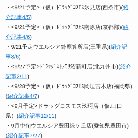
・<9/21予定>（仮）ﾄﾞﾗｯｸﾞｺｽﾓｽ氷見店(西条市)(
紹
介記事4/5
)
・<9/21予定>（仮）ﾄﾞﾗｯｸﾞｺｽﾓｽ南原店(京都郡)(
紹
介記事4/6
)
・9/21予定ウエルシア鈴鹿算所店(三重県)(
紹介記
事8/6
)
・<9/27予定>ﾄﾞﾗｯｸﾞｽﾄｱﾓﾘ沼新町店(北九州市)(
紹介
記事2/11
)
・<9/28予定>（仮）ﾄﾞﾗｯｸﾞｺｽﾓｽ岡垣吉木店(福岡県)
(
紹介記事4/7
)
・<9月予定>ドラッグコスモス玖珂店（仮:山口
県）(
紹介記事12/11
)
・9月中旬ウエルシア豊田緑ケ丘店(愛知県豊田市)
(
紹介記事7/27
)