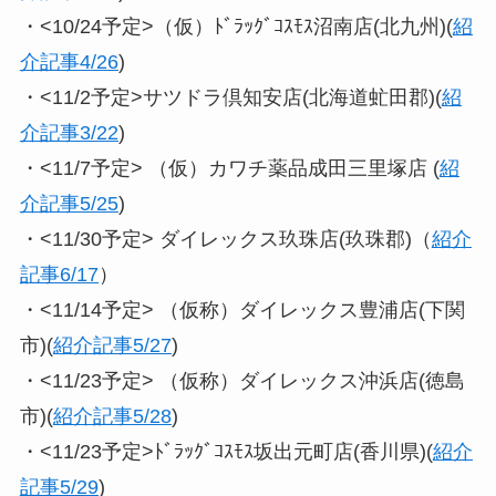
・<10/24予定>（仮）ﾄﾞﾗｯｸﾞｺｽﾓｽ沼南店(北九州)(
紹
介記事4/26
)
・<11/2予定>サツドラ倶知安店(北海道虻田郡)(
紹
介記事3/22
)
・<11/7予定> （仮）カワチ薬品成田三里塚店 (
紹
介記事5/25
)
・<11/30予定> ダイレックス玖珠店(玖珠郡)（
紹介
記事6/17
）
・<11/14予定> （仮称）ダイレックス豊浦店(下関
市)(
紹介記事5/27
)
・<11/23予定> （仮称）ダイレックス沖浜店(徳島
市)(
紹介記事5/28
)
・<11/23予定>ﾄﾞﾗｯｸﾞｺｽﾓｽ坂出元町店(香川県)(
紹介
記事5/29
)