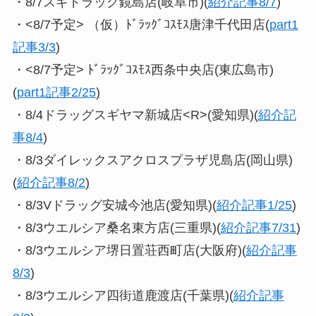
・8/7スギドラッグ鏡島店(岐阜市)(
紹介記事8/7
)
・<8/7予定> （仮）ﾄﾞﾗｯｸﾞｺｽﾓｽ唐津千代田店(
part1
記事3/3
)
・<8/7予定> ﾄﾞﾗｯｸﾞｺｽﾓｽ西条中央店(東広島市)
(
part1記事2/25
)
・8/4ドラッグスギヤマ新城店<R>(愛知県)(
紹介記
事8/4
)
・8/3ダイレックスアクロスプラザ児島店(岡山県)
(
紹介記事8/2
)
・8/3Vドラッグ安城今池店(愛知県)(
紹介記事1/25
)
・8/3ウエルシア桑名東方店(三重県)(
紹介記事7/31
)
・8/3ウエルシア堺日置荘西町店(大阪府)(
紹介記事
8/3
)
・8/3ウエルシア四街道鹿渡店(千葉県)(
紹介記事