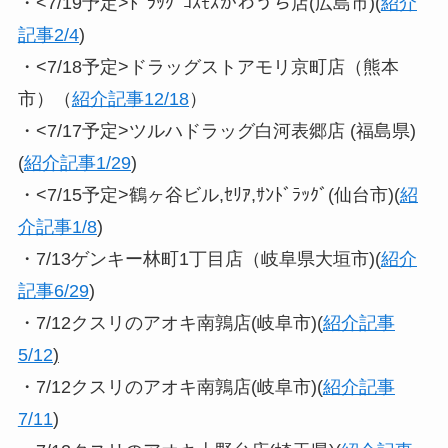
・<7/19予定>ﾄﾞﾗｯｸﾞｺｽﾓｽかわうち店(広島市)(
紹介
記事2/4
)
・<7/18予定>ドラッグストアモリ京町店（熊本
市）（
紹介記事12/18
）
・<7/17予定>ツルハドラッグ白河表郷店 (福島県)
(
紹介記事1/29
)
・<7/15予定>鶴ヶ谷ビル,ｾﾘｱ,ｻﾝﾄﾞﾗｯｸﾞ(仙台市)(
紹
介記事1/8
)
・7/13ゲンキー林町1丁目店（岐阜県大垣市)(
紹介
記事6/29
)
・7/12クスリのアオキ南鶉店(岐阜市)(
紹介記事
5/12
)
・7/12クスリのアオキ南鶉店(岐阜市)(
紹介記事
7/11
)