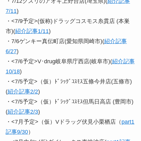
・7/12クスリのアオキ上野台店(埼玉県)(
紹介記事
7/11
)
・<7/9予定>(仮称)ドラッグコスモス糸貫店 (本巣
市)(
紹介記事1/11
)
・7/6ゲンキー真伝町店(愛知県岡崎市)(
紹介記事
6/27
)
・<7/6予定>V･drug岐阜県庁西店(岐阜市)(
紹介記事
10/18
)
・<7/5予定>（仮）ﾄﾞﾗｯｸﾞｺｽﾓｽ五條今井店(五條市)
(
紹介記事2/2
)
・<7/5予定>（仮）ﾄﾞﾗｯｸﾞｺｽﾓｽ但馬日高店 (豊岡市)
(
紹介記事2/3
)
・<7月予定>（仮）Vドラッグ伏見小栗栖店（
part1
記事9/30
）