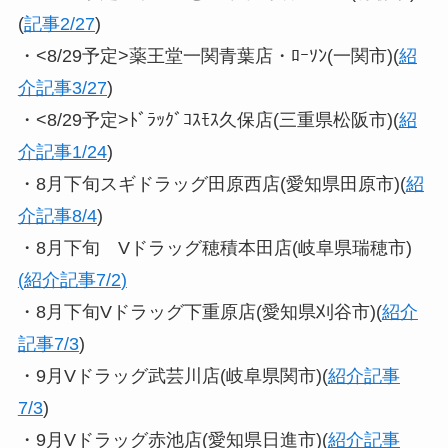
(
記事2/27
)
・<8/29予定>薬王堂一関青葉店・ﾛｰｿﾝ(一関市)(
紹
介記事3/27
)
・<8/29予定>ﾄﾞﾗｯｸﾞｺｽﾓｽ久保店(三重県松阪市)(
紹
介記事1/24
)
・8月下旬スギドラッグ田原西店(愛知県田原市)(
紹
介記事8/4
)
・8月下旬 Vドラッグ穂積本田店(岐阜県瑞穂市)
(
紹介記事7/2
)
・8月下旬Vドラッグ下重原店(愛知県刈谷市)(
紹介
記事7/3
)
・9月Vドラッグ武芸川店(岐阜県関市)(
紹介記事
7/3
)
・9月Vドラッグ赤池店(愛知県日進市)(
紹介記事