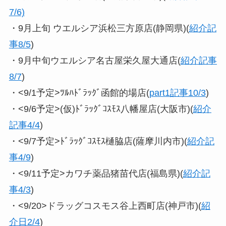
7/6)
・9月上旬 ウエルシア浜松三方原店(静岡県)(
紹介記
事8/5
)
・9月中旬ウエルシア名古屋栄久屋大通店(
紹介記事
8/7
)
・<9/1予定>ﾂﾙﾊﾄﾞﾗｯｸﾞ函館的場店(
part1記事10/3
)
・<9/6予定>(仮)ﾄﾞﾗｯｸﾞｺｽﾓｽ八幡屋店(大阪市)(
紹介
記事4/4
)
・<9/7予定>ﾄﾞﾗｯｸﾞｺｽﾓｽ樋脇店(薩摩川内市)(
紹介記
事4/9
)
・<9/11予定>カワチ薬品猪苗代店(福島県)(
紹介記
事4/3
)
・<9/20>ドラッグコスモス谷上西町店(神戸市)(
紹
介日2/4
)