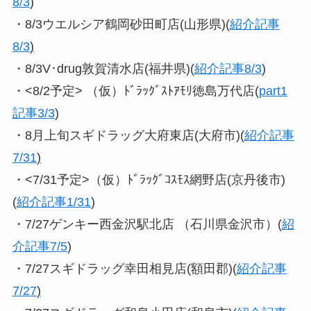
8/3
)
・8/3ウエルシア鶴岡砂田町店(山形県)(
紹介記事
8/3
)
・8/3V･drug敦賀清水店(福井県)(
紹介記事8/3
)
・<8/2予定> （仮）ﾄﾞﾗｯｸﾞｽﾄｱﾓﾘ徳島万代店(
part1
記事3/3
)
・8月上旬スギドラッグ大府東店(大府市)(
紹介記事
7/31
)
・<7/31予定>（仮）ﾄﾞﾗｯｸﾞｺｽﾓｽ網野店(京丹後市)
(
紹介記事1/31
)
・7/27ゲンキー西金沢駅北店 （石川県金沢市）(
紹
介記事7/5
)
・7/27スギドラッグ幸田相見店(額田郡)(
紹介記事
7/27
)