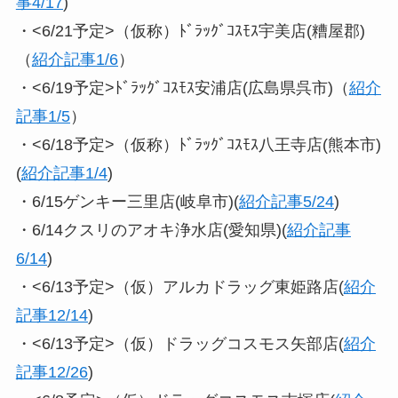
事4/17
)
・<6/21予定>（仮称）ﾄﾞﾗｯｸﾞｺｽﾓｽ宇美店(糟屋郡)
（
紹介記事1/6
）
・<6/19予定>ﾄﾞﾗｯｸﾞｺｽﾓｽ安浦店(広島県呉市)（
紹介
記事1/5
）
・<6/18予定>（仮称）ﾄﾞﾗｯｸﾞｺｽﾓｽ八王寺店(熊本市)
(
紹介記事1/4
)
・6/15ゲンキー三里店(岐阜市)(
紹介記事5/24
)
・6/14クスリのアオキ浄水店(愛知県)(
紹介記事
6/14
)
・<6/13予定>（仮）アルカドラッグ東姫路店(
紹介
記事12/14
)
・<6/13予定>（仮）ドラッグコスモス矢部店(
紹介
記事12/26
)