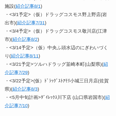
施設(
紹介記事8/1
)
・<3/1予定>（仮）ドラッグコスモス野上野店(岩
出市)(
紹介記事7/31
)
・<3/4予定>（仮）ドラッグコスモス敬川店(江津
市)(
紹介記事8/2
)
・<3/14予定>（仮）中央ふ頭水辺のにぎわいづく
り(
紹介記事8/11
)
・<3/21予定>ツルハドラッグ韮崎本町(山梨県)(
紹
介記事7/29
)
・<3/22予定>(仮）ﾄﾞﾗｯｸﾞｽﾄｱﾓﾘ小城三日月店(佐賀
県)(
紹介記事8/3
)
・<5月中旬計画>ﾀﾞｲﾚｯｸｽ川下店 (山口県岩国市)(
紹
介記事7/10
)