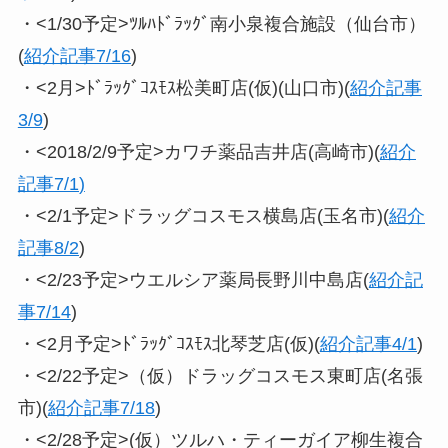
・<1/30予定>ﾂﾙﾊﾄﾞﾗｯｸﾞ南小泉複合施設（仙台市）
(
紹介記事7/16
)
・<2月>ﾄﾞﾗｯｸﾞｺｽﾓｽ松美町店(仮)(山口市)(
紹介記事
3/9
)
・<2018/2/9予定>カワチ薬品吉井店(高崎市)(
紹介
記事7/1
)
・<2/1予定>ドラッグコスモス横島店(玉名市)(
紹介
記事8/2
)
・<2/23予定>ウエルシア薬局長野川中島店(
紹介記
事7/14
)
・<2月予定>ﾄﾞﾗｯｸﾞｺｽﾓｽ北琴芝店(仮)(
紹介記事4/1
)
・<2/22予定>（仮）ドラッグコスモス東町店(名張
市)(
紹介記事7/18
)
・<2/28予定>(仮）ツルハ・ティーガイア柳生複合