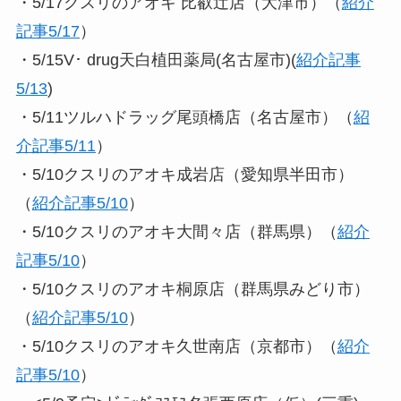
・5/17クスリのアオキ 比叡辻店（大津市）（
紹介
記事5/17
）
・5/15V･ drug天白植田薬局(名古屋市)(
紹介記事
5/13
)
・5/11ツルハドラッグ尾頭橋店（名古屋市）（
紹
介記事5/11
）
・5/10クスリのアオキ成岩店（愛知県半田市）
（
紹介記事5/10
）
・5/10クスリのアオキ大間々店（群馬県）（
紹介
記事5/10
）
・5/10クスリのアオキ桐原店（群馬県みどり市）
（
紹介記事5/10
）
・5/10クスリのアオキ久世南店（京都市）（
紹介
記事5/10
）