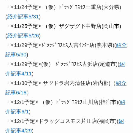
・<11/24予定> （仮）ﾄﾞﾗｯｸﾞｺｽﾓｽ三重店(大分県)
(
紹介記事5/31
)
・<11/25予定> （仮）ザグザグ下中野店(岡山市)
(
紹介記事5/26
)
・<11/29予定>ﾄﾞﾗｯｸﾞｺｽﾓｽ人吉ｲﾝﾀｰ店(熊本県)(
紹介
記事5/30
)
・<11/29予定>(仮） ﾄﾞﾗｯｸﾞｺｽﾓｽ古浜店(尾道市)(
紹
介記事4/11
)
・<11/30予定> サツドラ岩内清住店(岩内郡)（
紹介
記事6/16
）
・<12/1予定> （仮）ﾄﾞﾗｯｸﾞｺｽﾓｽ山川店(指宿市)(
紹
介記事6/1
)
・<12/1予定>ドラッグコスモス片江店(福岡市)(
紹
介記事4/29
)