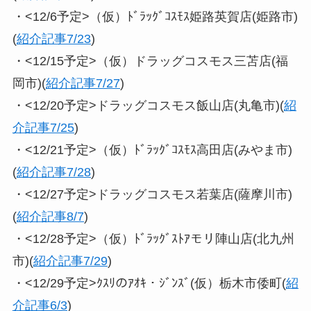
・<12/6予定>（仮）ﾄﾞﾗｯｸﾞｺｽﾓｽ姫路英賀店(姫路市)
(
紹介記事7/23
)
・<12/15予定>（仮）ドラッグコスモス三苫店(福
岡市)(
紹介記事7/27
)
・<12/20予定>ドラッグコスモス飯山店(丸亀市)(
紹
介記事7/25
)
・<12/21予定>（仮）ﾄﾞﾗｯｸﾞｺｽﾓｽ高田店(みやま市)
(
紹介記事7/28
)
・<12/27予定>ドラッグコスモス若葉店(薩摩川市)
(
紹介記事8/7
)
・<12/28予定>（仮）ﾄﾞﾗｯｸﾞｽﾄｱモリ陣山店(北九州
市)(
紹介記事7/29
)
・<12/29予定>ｸｽﾘのｱｵｷ・ｼﾞﾝｽﾞ(仮）栃木市倭町(
紹
介記事6/3
)