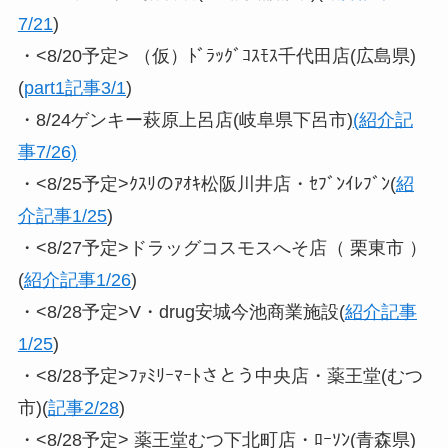
7/21
)
・<8/20予定> （仮）ﾄﾞﾗｯｸﾞｺｽﾓｽ千代田店(広島県)
(
part1記事3/1
)
・8/24ゲンキー萩原上呂店(岐阜県下呂市)
(
紹介記
事7/26
)
・<8/25予定>ｸｽﾘのｱｵｷ松阪川井店・ｾﾌﾞﾝｲﾚﾌﾞﾝ(
紹
介記事1/25
)
・<8/27予定>ドラッグコスモスへそ店（ 栗東市 ）
(
紹介記事1/26
)
・<8/28予定>V・drug安城今池商業施設(
紹介記事
1/25
)
・<8/28予定>ﾌｧﾐﾘｰﾏｰﾄさとう中央店・薬王堂(むつ
市)(
記事2/28
)
・<8/28予定> 薬王堂むつ下北町店・ﾛｰｿﾝ(青森県)