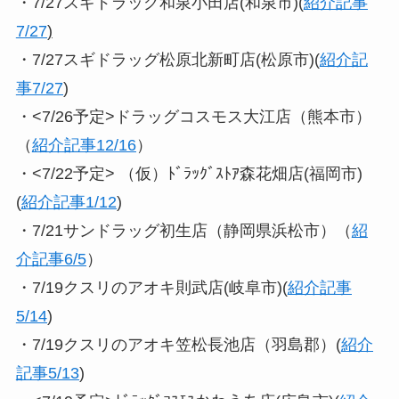
・7/27スギドラッグ和泉小田店(和泉市)(
紹介記事
7/27
)
・7/27スギドラッグ松原北新町店(松原市)(
紹介記
事7/27
)
・<7/26予定>ドラッグコスモス大江店（熊本市）
（
紹介記事12/16
）
・<7/22予定> （仮）ﾄﾞﾗｯｸﾞｽﾄｱ森花畑店(福岡市)
(
紹介記事1/12
)
・7/21サンドラッグ初生店（静岡県浜松市）（
紹
介記事6/5
）
・7/19クスリのアオキ則武店(岐阜市)(
紹介記事
5/14
)
・7/19クスリのアオキ笠松長池店（羽島郡）(
紹介
記事5/13
)