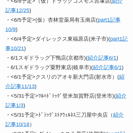
・<6/8予定>（仮）ドラッグコスモス吉塚店(
紹介
記事12/25
)
・<6/5予定>(仮）杏林堂薬局有玉南店(
part1記事
10/9
)
・<6/4予定>ダイレックス東福原店(米子市)(
part1記
事10/21
)
・6/1スギドラッグ下鴨店(京都市)(
紹介記事6/1
)
・6/1スギドラッグ粟野東店(岐阜市)(
紹介記事6/1
)
・<6/1予定>クスリのアオキ新大門店(射水市）(
紹
介記事11/13
)
・<5/31予定>ﾂﾙﾊﾄﾞﾗｯｸﾞ登米加賀野店(登米市)(
紹介
記事1/3
)
・<5/31予定>ﾄﾞﾗｯｸﾞｽﾄｱｳｪﾙﾈｽ三刀屋中央店（
紹介
記事10/18
）