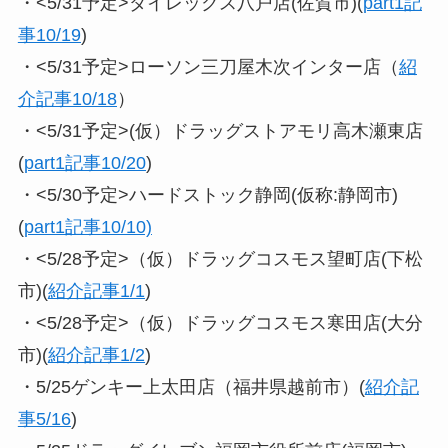
・<5/31予定>ダイレックス八戸店(佐賀市)(
part1記
事10/19
)
・<5/31予定>ローソン三刀屋木次インター店（
紹
介記事10/18
）
・<5/31予定>(仮）ドラッグストアモリ高木瀬東店
(
part1記事10/20
)
・<5/30予定>ハードストック静岡(仮称:静岡市)
(
part1記事10/10)
・<5/28予定>（仮）ドラッグコスモス望町店(下松
市)(
紹介記事1/1
)
・<5/28予定>（仮）ドラッグコスモス寒田店(大分
市)(
紹介記事1/2
)
・5/25ゲンキー上太田店（福井県越前市）(
紹介記
事5/16
)