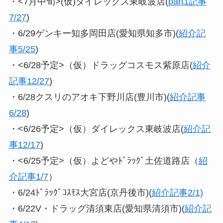
・<7月中旬>(仮)ダイレックス東岐波店(
part1記事
7/27
)
・6/29ゲンキー知多岡田店(愛知県知多市)(
紹介記
事5/25
)
・<6/28予定>（仮）ドラッグコスモス紫原店(
紹介
記事12/27
)
・6/28クスリのアオキ下野川店(豊川市)(
紹介記事
6/28
)
・<6/26予定>（仮）ダイレックス東岐波店(
紹介記
事12/17
)
・<6/25予定>（仮）よどやﾄﾞﾗｯｸﾞ土佐道路店（
紹
介記事1/7
）
・6/24ﾄﾞﾗｯｸﾞｺｽﾓｽ大宮店(京丹後市)(
紹介記事2/1)
・6/22V・ドラッグ清須東店(愛知県清須市)(
紹介記