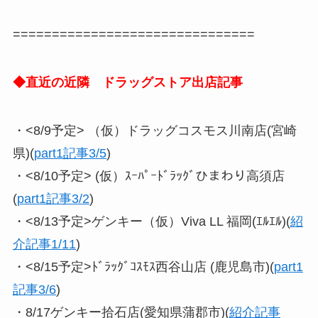
===============================
◆直近の近隣 ドラッグストア出店記事
・<8/9予定> （仮）ドラッグコスモス川南店(宮崎
県)(
part1記事3/5
)
・<8/10予定> (仮）ｽｰﾊﾟｰﾄﾞﾗｯｸﾞひまわり高須店
(
part1記事3/2
)
・<8/13予定>ゲンキー（仮）Viva LL 福岡(ｴﾙｴﾙ)(
紹
介記事1/11
)
・<8/15予定>ﾄﾞﾗｯｸﾞｺｽﾓｽ西谷山店 (鹿児島市)(
part1
記事3/6
)
・8/17ゲンキー拾石店(愛知県蒲郡市)(
紹介記事