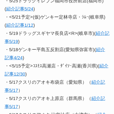
・5/25ドラッグイレブン福岡市役所前店(福岡市)
(
紹介記事5/24
)
・<5/21予定>(仮)ゲンキー定林寺店・ﾗﾑｰ(岐阜県)
(
紹介記事1/12
)
・5/19ドラッグスギヤマ長良店<R>(岐阜市)(
紹介記
事5/19
)
・5/18ゲンキー平島五反割店(愛知県弥富市)(
紹介
記事4/24
)
・<5/15予定>ｺｽﾓｽ高瀬店・ﾀﾞｲｿｰ高瀬(香川県)(
紹介
記事12/30
)
・5/17クスリのアオキ布袋店（愛知県）（
紹介記
事5/17
）
・5/17クスリのアオキ上原店（群馬県）（
紹介記
事5/17
）