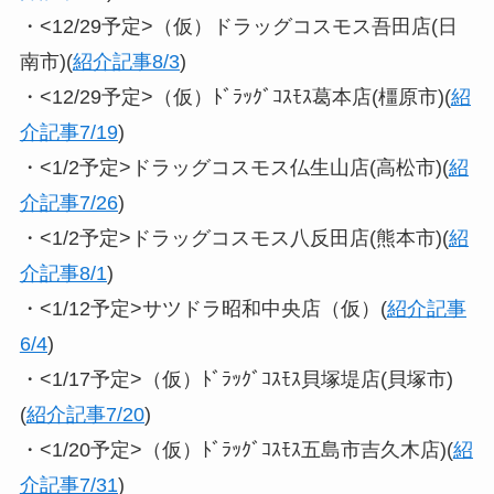
・<12/29予定>（仮）ドラッグコスモス吾田店(日
南市)(
紹介記事8/3
)
・<12/29予定>（仮）ﾄﾞﾗｯｸﾞｺｽﾓｽ葛本店(橿原市)(
紹
介記事7/19
)
・<1/2予定>ドラッグコスモス仏生山店(高松市)(
紹
介記事7/26
)
・<1/2予定>ドラッグコスモス八反田店(熊本市)(
紹
介記事8/1
)
・<1/12予定>サツドラ昭和中央店（仮）(
紹介記事
6/4
)
・<1/17予定>（仮）ﾄﾞﾗｯｸﾞｺｽﾓｽ貝塚堤店(貝塚市)
(
紹介記事7/20
)
・<1/20予定>（仮）ﾄﾞﾗｯｸﾞｺｽﾓｽ五島市吉久木店)(
紹
介記事7/31
)