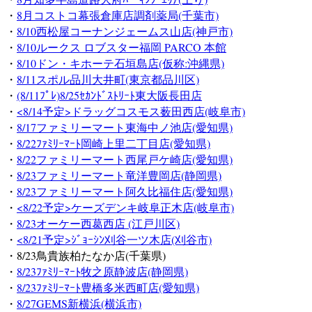
・
8月コストコ幕張倉庫店調剤薬局(千葉市)
・
8/10西松屋コーナンジェームス山店(神戸市)
・
8/10ルークス ロブスター福岡 PARCO 本館
・
8/10ドン・キホーテ石垣島店(仮称:沖縄県)
・
8/11スポル品川大井町(東京都品川区)
・
(8/11ﾌﾟﾚ)8/25ｾｶﾝﾄﾞｽﾄﾘｰﾄ東大阪長田店
・
<8/14予定>ドラッグコスモス薮田西店(岐阜市)
・
8/17ファミリーマート東海中ノ池店(愛知県)
・
8/22ﾌｧﾐﾘｰﾏｰﾄ岡崎上里二丁目店(愛知県)
・
8/22ファミリーマート西尾戸ケ崎店(愛知県)
・
8/23ファミリーマート竜洋豊岡店(静岡県)
・
8/23ファミリーマート阿久比福住店(愛知県)
・
<8/22予定>ケーズデンキ岐阜正木店(岐阜市)
・
8/23オーケー西葛西店 (江戸川区)
・
<8/21予定>ｼﾞｮｰｼﾝ刈谷一ツ木店(刈谷市)
・8/23鳥貴族柏たなか店(千葉県)
・
8/23ﾌｧﾐﾘｰﾏｰﾄ牧之原静波店(静岡県)
・
8/23ﾌｧﾐﾘｰﾏｰﾄ豊橋多米西町店(愛知県)
・
8/27GEMS新横浜(横浜市)