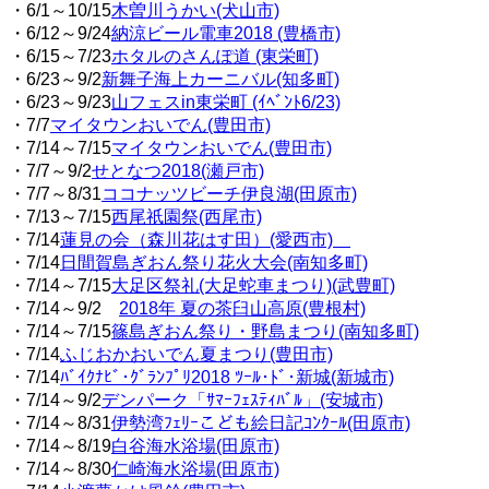
・6/1～10/15
木曽川うかい(犬山市)
・6/12～9/24
納涼ビール電車2018 (豊橋市)
・6/15～7/23
ホタルのさんぽ道 (東栄町)
・6/23～9/2
新舞子海上カーニバル(知多町)
・6/23～9/23
山フェスin東栄町 (ｲﾍﾞﾝﾄ6/23)
・7/7
マイタウンおいでん(豊田市)
・7/14～7/15
マイタウンおいでん(豊田市)
・7/7～9/2
せとなつ2018(瀬戸市)
・7/7～8/31
ココナッツビーチ伊良湖(田原市)
・7/13～7/15
西尾祇園祭(西尾市)
・7/14
蓮見の会（森川花はす田）(愛西市)
・7/14
日間賀島ぎおん祭り花火大会(南知多町)
・7/14～7/15
大足区祭礼(大足蛇車まつり)(武豊町)
・7/14～9/2
2018年 夏の茶臼山高原(豊根村)
・7/14～7/15
篠島ぎおん祭り・野島まつり(南知多町)
・7/14
ふじおかおいでん夏まつり(豊田市)
・7/14
ﾊﾞｲｸﾅﾋﾞ･ｸﾞﾗﾝﾌﾟﾘ2018 ﾂｰﾙ･ﾄﾞ･新城(新城市)
・7/14～9/2
デンパーク「ｻﾏｰﾌｪｽﾃｨﾊﾞﾙ」(安城市)
・7/14～8/31
伊勢湾ﾌｪﾘｰこども絵日記ｺﾝｸｰﾙ(田原市)
・7/14～8/19
白谷海水浴場(田原市)
・7/14～8/30
仁崎海水浴場(田原市)