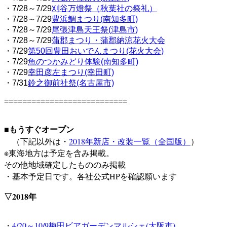
・7/28～7/29
刈谷万燈祭（秋葉社の祭礼）
・7/28～7/29
豊浜鯛まつり(南知多町)
・7/28～7/29
尾張津島天王祭(津島市)
・7/28～7/29
蒲郡まつり・蒲郡納涼花火大会
・7/29
第50回豊田おいでんまつり(花火大会)
・7/29
魚のつかみどり体験(南知多町)
・7/29
幸田彦左まつり(幸田町)
・7/31
鈴之御前社祭(名古屋市)
===========================
■もうすぐオープン
（下記以外は
・
2018年新店・改装一覧（全国版）
）
※東海地方は予定を含み掲載。
その他地域確定したもののみ掲載
・基本予定日です。各社公式HPを確認願います
▽2018年
・
4/20～10/9梅田ビアガーデンマルシェ(大阪市)