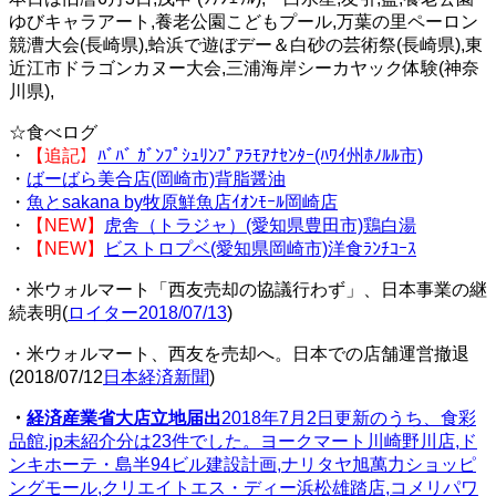
ゆびキャラアート,養老公園こどもプール,万葉の里ペーロン
競漕大会(長崎県),蛤浜で遊ぼデー＆白砂の芸術祭(長崎県),東
近江市ドラゴンカヌー大会,三浦海岸シーカヤック体験(神奈
川県),
☆食べログ
・
【追記】
ﾊﾞﾊﾞ ｶﾞﾝﾌﾟｼｭﾘﾝﾌﾟｱﾗﾓｱﾅｾﾝﾀｰ(ﾊﾜｲ州ﾎﾉﾙﾙ市)
・
ばーばら美合店(岡崎市)背脂醤油
・
魚とsakana by牧原鮮魚店ｲｵﾝﾓｰﾙ岡崎店
・
【NEW】
虎舎（トラジャ）(愛知県豊田市)鶏白湯
・
【NEW】
ビストロプベ(愛知県岡崎市)洋食ﾗﾝﾁｺｰｽ
・米ウォルマート「西友売却の協議行わず」、日本事業の継
続表明(
ロイター2018/07/13
)
・米ウォルマート、西友を売却へ。日本での店舗運営撤退
(2018/07/12
日本経済新聞
)
・
経済産業省大店立地届出
2018年7月2日更新のうち、食彩
品館.jp未紹介分は23件でした。ヨークマート川崎野川店,ド
ンキホーテ・島半94ビル建設計画,ナリタヤ旭萬力ショッピ
ングモール,クリエイトエス・ディー浜松雄踏店,コメリパワ