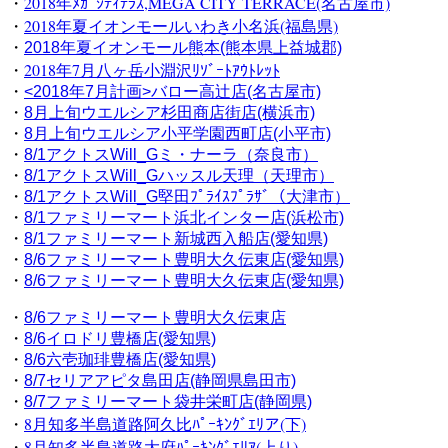
・
2018年ﾒｶﾞｼﾃｨﾃﾗｽ,MEGA CITY TERRACE(名古屋市)
・
2018年夏イオンモールいわき小名浜(福島県)
・
2018年夏イオンモール熊本(熊本県上益城郡)
・
2018年7月八ヶ岳小淵沢ﾘｿﾞｰﾄｱｳﾄﾚｯﾄ
・
<2018年7月計画>バロー高辻店(名古屋市)
・
8月上旬ウエルシア杉田商店街店(横浜市)
・
8月上旬ウエルシア小平学園西町店(小平市)
・
8/1アクトスWill_Gミ・ナーラ（奈良市）
・
8/1アクトスWill_Gハッスル天理（天理市）
・
8/1アクトスWill_G堅田ﾌﾟﾗｲｽﾌﾟﾗｻﾞ（大津市）
・
8/1ファミリーマート浜北インター店(浜松市)
・
8/1ファミリーマート新城西入船店(愛知県)
・
8/6ファミリーマート豊明大久伝東店(愛知県)
・
8/6ファミリーマート豊明大久伝東店(愛知県)
・
8/6ファミリーマート豊明大久伝東店
・
8/6イロドリ豊橋店(愛知県)
・
8/6六壱珈琲豊橋店(愛知県)
・
8/7セリアアピタ島田店(静岡県島田市)
・
8/7ファミリーマート袋井栄町店(静岡県)
・
8月知多半島道路阿久比ﾊﾟｰｷﾝｸﾞｴﾘア(下)
・
8月知多半島道路大府ﾊﾟｰｷﾝｸﾞｴﾘｱ(上り)