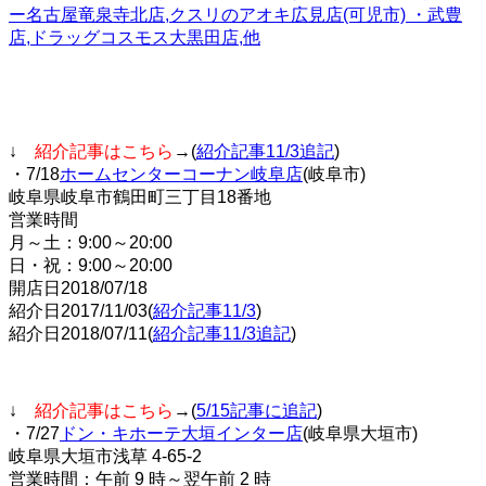
ー名古屋竜泉寺北店,クスリのアオキ広見店(可児市) ・武豊
店,ドラッグコスモス大黒田店,他
↓
紹介記事はこちら
→(
紹介記事11/3追記
)
・7/18
ホームセンターコーナン岐阜店
(岐阜市)
岐阜県岐阜市鶴田町三丁目18番地
営業時間
月～土：9:00～20:00
日・祝：9:00～20:00
開店日2018/07/18
紹介日2017/11/03(
紹介記事11/3
)
紹介日2018/07/11(
紹介記事11/3追記
)
↓
紹介記事はこちら
→(
5/15記事に追記
)
・7/27
ドン・キホーテ大垣インター店
(岐阜県大垣市)
岐阜県大垣市浅草 4-65-2
営業時間：午前 9 時～翌午前 2 時