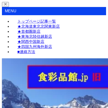
MENU
トップページ記事一覧
★北海道東北北関東新店
★首都圏新店
★東海北陸信越新店
★関西中国新店
★四国九州海外新店
■連絡方法