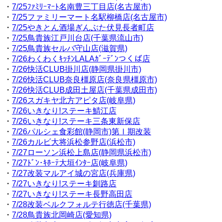
・
7/25ﾌｧﾐﾘｰﾏｰﾄ名南豊三丁目店(名古屋市)
・
7/25ファミリーマート名駅柳橋店(名古屋市)
・
7/25やきとん酒場ぎんぶた伏見長者町店
・
7/25鳥貴族江戸川台店(千葉県流山市)
・
7/25鳥貴族セルバ守山店(滋賀県)
・
7/26わくわくｷｯﾁﾝLALAｶﾞｰﾃﾞﾝつくば店
・
7/26快活CLUB掛川店(静岡県掛川市)
・
7/26快活CLUB奈良橿原店(奈良県橿原市)
・
7/26快活CLUB成田土屋店(千葉県成田市)
・
7/26スガキヤ北方アピタ店(岐阜県)
・
7/26いきなり!ステーキ鯖江店
・
7/26いきなり!ステーキ三条東新保店
・
7/26パルシェ食彩館(静岡市)第Ⅰ期改装
・
7/26カルビ大将浜松参野店(浜松市)
・
7/27ローソン浜松上島店(静岡県浜松市)
・
7/27ﾄﾞﾝ･ｷﾎｰﾃ大垣ｲﾝﾀｰ店(岐阜県)
・
7/27改装マルアイ城の宮店(兵庫県)
・
7/27いきなり!ステーキ釧路店
・
7/27いきなり!ステーキ長野高田店
・
7/28改装ベルクフォルテ行徳店(千葉県)
・
7/28鳥貴族北岡崎店(愛知県)