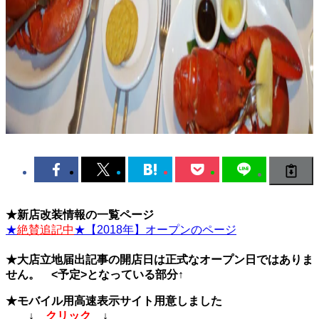
★新店改装情報の一覧ページ
★
絶賛追記中
★【2018年】オープンのページ
★大店立地届出記事の開店日は正式なオープン日ではありま
せん。 <予定>となっている部分↑
★
モバイル用高速表示
サイト用意しました
↓
クリック
↓