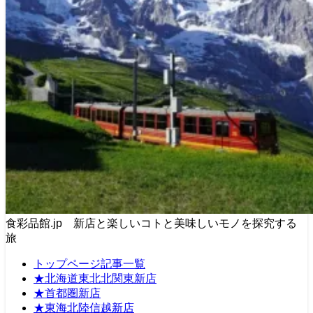
食彩品館.jp 新店と楽しいコトと美味しいモノを探究する
旅
トップページ記事一覧
★北海道東北北関東新店
★首都圏新店
★東海北陸信越新店