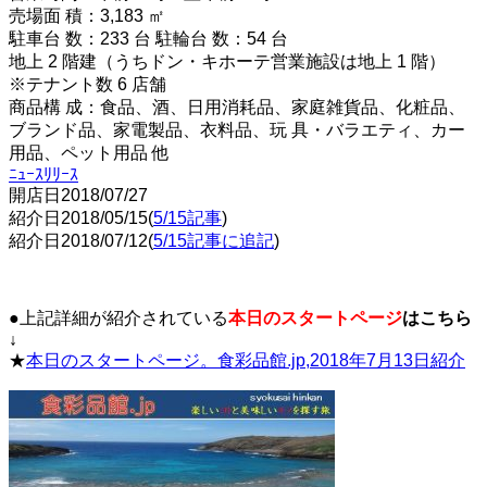
売場面 積：3,183 ㎡
駐車台 数：233 台 駐輪台 数：54 台
地上 2 階建（うちドン・キホーテ営業施設は地上 1 階）
※テナント数 6 店舗
商品構 成：食品、酒、日用消耗品、家庭雑貨品、化粧品、
ブランド品、家電製品、衣料品、玩 具・バラエティ、カー
用品、ペット用品 他
ﾆｭｰｽﾘﾘｰｽ
開店日2018/07/27
紹介日2018/05/15(
5/15記事
)
紹介日2018/07/12(
5/15記事に追記
)
●上記詳細が紹介されている
本日のスタートページ
はこちら
↓
★
本日のスタートページ。食彩品館.jp,2018年7月13日紹介