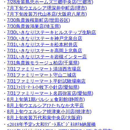
・
7/28改装島忠ホームズ三郷中央店(三郷市)
・
7月下旬ウエルシア堺深井中町店(堺市)
・
7月下旬改装万代山本店(大阪府八尾市)
・
7/30鳥貴族桜新町店(世田谷区)
・
7/30鳥貴族鴻巣店(埼玉県)
・
7/30いきなり!ステーキヒルステップ生駒店
・
7/30いきなり!ステーキ神戸北泉台店
・
7/31いきなり!ステーキ松本村井店
・
7/31いきなり!ステーキ高岡上北島店
・
7/31いきなり!ステーキ岩槻インター店
・
7/31鳥貴族モラージュ柏店(千葉県)
・
7/31ファミリーマート清須西市場店
・
7/31ファミリーマート守山二城店
・
7/31ファミリーマート平針試験場南店
・
7/31ﾌｧﾐﾘｰﾏｰﾄ小牧下小針店(愛知県)
・
7/31ファミリーマート名四弥富店(愛知県)
・
8月上旬第1期パルシェ食彩館(静岡市)
・
8月上旬ウエルシアひたちなか大平店
・
8月上旬ウエルシア焼津東小川店(焼津市)
・
8月上旬改装万代和泉中央店(大阪府)
・
<2018年予定>大和ﾘｿﾞｰﾄ系ﾋﾞｼﾞﾈｽﾎﾃﾙ納屋橋