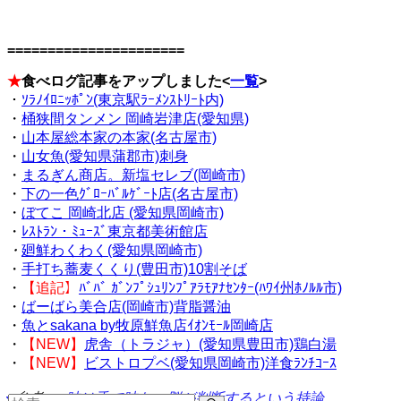
======================
★
食べログ記事をアップしました<
一覧
>
・
ｿﾗﾉｲﾛﾆｯﾎﾟﾝ(東京駅ﾗｰﾒﾝｽﾄﾘｰﾄ内)
・
桶狭間タンメン 岡崎岩津店(愛知県)
・
山本屋総本家の本家(名古屋市)
・
山女魚(愛知県蒲郡市)刺身
・
まるぎん商店。新塩セレブ(岡崎市)
・
下の一色ｸﾞﾛｰﾊﾞﾙｹﾞｰﾄ店(名古屋市)
・
ぼてこ 岡崎北店 (愛知県岡崎市)
・
ﾚｽﾄﾗﾝ・ﾐｭｰｽﾞ東京都美術館店
・
廻鮮わくわく(愛知県岡崎市)
・
手打ち蕎麦くくり(豊田市)10割そば
・
【追記】
ﾊﾞﾊﾞ ｶﾞﾝﾌﾟｼｭﾘﾝﾌﾟｱﾗﾓｱﾅｾﾝﾀｰ(ﾊﾜｲ州ﾎﾉﾙﾙ市)
・
ばーばら美合店(岡崎市)背脂醤油
・
魚とsakana by牧原鮮魚店ｲｵﾝﾓｰﾙ岡崎店
・
【NEW】
虎舎（トラジャ）(愛知県豊田市)鶏白湯
・
【NEW】
ビストロプベ(愛知県岡崎市)洋食ﾗﾝﾁｺｰｽ
<参考>・
味は舌で味わい脳が判断するという持論