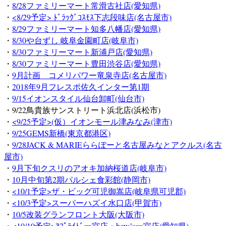
・
8/28ファミリーマート常滑古社店(愛知県)
・
<8/29予定> ﾄﾞﾗｯｸﾞｺｽﾓｽ下志段味店(名古屋市)
・
8/29ファミリーマート知多八幡店(愛知県)
・
8/30や台ずし 岐阜金園町店(岐阜市)
・
8/30ファミリーマート新浦戸店(愛知県)
・
8/30ファミリーマート豊田渋谷店(愛知県)
・
9月計画 コメリパワー竜泉寺店(名古屋市)
・
2018年9月フレスポ佐久インター第1期
・
9/15イオンスタイル仙台卸町(仙台市)
・9/22鳥貴族サンストリート浜北店(浜松市)
・
<9/25予定>(仮）イオンモール津みなみ(津市)
・
9/25GEMS新橋(東京都港区)
・
9/28JACK & MARIEららぽーと名古屋みなとアクルス(名古
屋市)
・
9月下旬クスリのアオキ加納桜道店(岐阜市)
・
10月中旬第2期パルシェ食彩館(静岡市)
・
<10/1予定>ザ・ビッグ可児御嵩店(岐阜県可児郡)
・
<10/3予定>スーパーハズイ水口店(甲賀市)
・
10/5改装グランフロント大阪(大阪市)
・
<10/10予定>ｱﾌﾟﾗｲﾄﾞ一宮店・howʼs一宮店(愛知県)