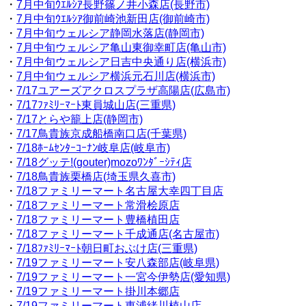
・
7月中旬ｳｴﾙｼｱ長野篠ノ井小森店(長野市)
・
7月中旬ｳｴﾙｼｱ御前崎池新田店(御前崎市)
・
7月中旬ウェルシア静岡水落店(静岡市)
・
7月中旬ウェルシア亀山東御幸町店(亀山市)
・
7月中旬ウェルシア日吉中央通り店(横浜市)
・
7月中旬ウェルシア横浜元石川店(横浜市)
・
7/17ユアーズアクロスプラザ高陽店(広島市)
・
7/17ﾌｧﾐﾘｰﾏｰﾄ東員城山店(三重県)
・
7/17とらや籠上店(静岡市)
・
7/17鳥貴族京成船橋南口店(千葉県)
・
7/18ﾎｰﾑｾﾝﾀｰｺｰﾅﾝ岐阜店(岐阜市)
・
7/18グッテ!(gouter)mozoﾜﾝﾀﾞｰｼﾃｨ店
・
7/18鳥貴族栗橋店(埼玉県久喜市)
・
7/18ファミリーマート名古屋大幸四丁目店
・
7/18ファミリーマート常滑桧原店
・
7/18ファミリーマート豊橋植田店
・
7/18ファミリーマート千成通店(名古屋市)
・
7/18ﾌｧﾐﾘｰﾏｰﾄ朝日町おぶけ店(三重県)
・
7/19ファミリーマート安八森部店(岐阜県)
・
7/19ファミリーマート一宮今伊勢店(愛知県)
・
7/19ファミリーマート掛川本郷店
・
7/19ファミリーマート東浦緒川植山店