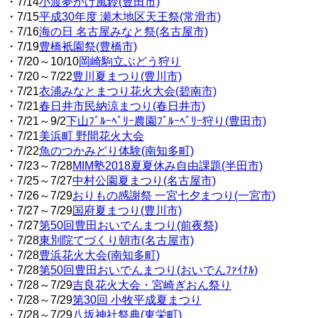
・7/14
小渡夢かけ風鈴(豊田市)
・7/15
平成30年度 瀬木地区天王祭(常滑市)
・7/16
海の日 名古屋みなと祭(名古屋市)
・7/19
豊橋衹園祭(豊橋市)
・7/20～10/10
岡崎駒立ぶどう狩り
・7/20～7/22
豊川夏まつり(豊川市)
・7/21
衣浦みなとまつり花火大会(碧南市)
・7/21
春日井市民納涼まつり(春日井市)
・7/21～9/2
下山ﾌﾞﾙｰﾍﾞﾘｰ農園ﾌﾞﾙｰﾍﾞﾘｰ狩り(豊田市)
・7/21
美浜町 野間花火大会
・7/22
魚のつかみどり体験(南知多町)
・7/23～7/28
MIM塾2018夏夏休み自由課題(半田市)
・7/25～7/27
中村公園夏まつり(名古屋市)
・7/26～7/29
おりもの感謝祭 一宮七夕まつり(一宮市)
・7/27～7/29
国府夏まつり(豊川市)
・7/27
第50回豊田おいでんまつり(前夜祭)
・7/28
東別院てづくり朝市(名古屋市)
・7/28
豊浜花火大会(南知多町)
・7/28
第50回豊田おいでんまつり(おいでんﾌｧｲﾅﾙ)
・7/28～7/29
吉良花火大会・宮崎ぎおん祭り
・7/28～7/29
第30回 小牧平成夏まつり
・7/28～7/29
八坂神社祭典(東栄町)