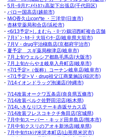
・
5月~9月ｱﾆﾒｲﾄｶﾌｪ高架下出張店(千代田区)
・
バロー国高店(越前市)
・
MiO香久山con*te ・三洋堂(日進市)
・
杏林堂薬局和合店(浜松市)
・
<6/13予定>しまむら・ﾛｰｿﾝ鵜沼西町複合店舗
・
7月
ﾄﾞﾝ･ｷﾎｰﾃ 大垣ｲﾝﾀｰ店(岐阜県大垣市)
・
7月V・drug宇治槇島店(京都府宇治市)
・
夏予定 スギ薬局柳津店(岐阜市)
・
7月上旬ウェルシア都島毛馬店(大阪市)
・
7月上旬からやま岐阜入舟町店(岐阜市)
・
<7/1予定>（仮称）コーナン岐阜店(岐阜市)
・
<7/1予定> V・drug祖父江商業施設(稲沢市)
・
7/14イオンドラッグ泡瀬店(沖縄市)
・
7/14改装オークワ五条店(奈良県五條市)
・
7/14改装ベルク佐野田沼店(栃木県)
・
7/14いきなり!ステーキ赤坂サカス店
・
7/14改装フレスコキクチ角田店(宮城県)
・
7月中旬スーパー・キッド田井島店(熊本市)
・
7月中旬クスリのアオキ新池店(岐阜県)
・
7月中旬ｳｴﾙｼｱ米沢本町店(山形県米沢市)