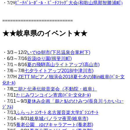
・7/29
ﾋﾞｰﾁﾊﾞﾚｰﾎﾞｰﾙ・ﾋﾞｰﾁﾌﾗｯｸﾞ大会(和歌山県那智勝浦町)
===========================
★★
岐阜県のイベント★★
コピペ禁止食彩品館.jp
・3/3～12/2
いでゆ朝市(下呂温泉合掌村下)
・6/3～7/16
谷汲ゆり園(揖斐川町)
・7/1～8/16
夏の飛騨高山ライトアップ(高山市)
・7/6～7/8
七夕ライトアップ2018(中津川市)
・7/7H
ZETT Mピアノ独演会2018夏七夕の陣in岐阜(ﾊﾞﾛｰ文
化ﾎｰﾙ)
・7/8
二胡と伝承伝統音楽会（不動院・岐阜）
・7/11
たじみワンコイン寄席(ﾊﾞﾛｰ文化ﾎｰﾙ)
・7/11～9/3
夏休み企画「鵜と鮎のひみつ(長良川うかいﾐｭｰ
ｼﾞｱﾑ)
・7/13
ふらっとｺﾝｻｰﾄ 名古屋音楽大学ｶﾞﾗｺﾝｻｰﾄ
・7/14～8/31
岐阜城パノラマ夜景(岐阜市)
・7/15
養老公園 ゆびキャラアート(養老郡)