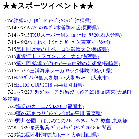
★★スポーツ
イベント★★
・7/6
沖縄ｽﾄﾘｰﾄﾎﾞｰﾙﾁｬﾝﾋﾟｵﾝｼｯﾌﾟ(沖縄県)
・7/14～7/16
ﾊｼﾞﾒﾃｱﾙﾌﾟｽ木曽駒ヶ岳(長野県)
・7/14～7/15
TKUスーパー耐久 in ｵｰﾄﾎﾟﾘｽ2018(大分県)
・7/14～9/2
わくわく！ｳｫｰﾀｰｶﾞｰﾃﾞﾝ(東京ﾄﾞｰﾑｼﾃｲ)
・7/15
第11回万葉の里ペーロン競漕大会(長崎県)
・7/15
東近江市ドラゴンカヌー大会(滋賀県)
・7/15
第31回 蛤浜で遊ぼデー＆白砂の芸術祭(長崎県)
・7/15～7/16
三浦海岸シーカヤック体験(神奈川県)
・7/16
ﾚｷｽﾎﾟｿｻｲﾁ個人参加（8人制ｻｯｶｰ）(大東市)
・7/16
EURO CUP 2018 第4戦(岡山県)
・7/21～7/22
ﾌﾞﾗｯｸﾛｯｸ・ﾌﾞﾗｻｶｷｯｽﾞｷｬﾝﾌﾟ2018 in 関東(大島町
波浮港)
・7/22
海辺のカーニバル2018(福岡市)
・7/22
蓮の花まつりﾁｬﾝﾊﾞﾗ合戦in平川(青森県)
・7/23
野川公園 はじめてのﾉﾙﾃﾞｨｯｸｳｫｰｷﾝｸﾞ教室(東京都)
・7/28～7/29
参天製薬 ﾌﾞﾗｻｶｷｯｽﾞｷｬﾝﾌﾟ2018 in 関西
・7/29
第23回小野湖交流ボート大会(山口県)