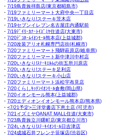
・
7/19鳥貴族拝島店(東京都昭島市)
・
7/19ファミリーマート大府中央一丁目店
・
7/19いきなり!ステーキ茨木店
・
7/19セブンイレブン名古屋庄内通駅前
・
7/19ﾃﾞｲﾘｰｶﾅｰﾄｲｽﾞﾐﾔ住道店(大東市)
・
7/20ﾃﾞｺﾎｰﾑｲｵﾝﾓｰﾙ熊本店(上益城郡)
・
7/20改装アリオ札幌専門店街(札幌市)
・
7/20ファミリーマート飛騨萩原店(岐阜県)
・
7/20ファミリーマート新中津川中村店
・
7/20いきなり!ｽﾃｰｷｴﾙﾑの街五所川原店
・
7/20いきなり!ステーキ足利店
・
7/20いきなり!ステーキ小山店
・
7/20ファミリーマート浜松宇布見店
・
7/20くらしｷｯﾁﾝｲｵﾝﾓｰﾙ倉敷(岡山県)
・
7/20イオンモール熊本(上益城郡)
・
7/20エディオンイオンモール熊本店(熊本県)
・
<7/21予定>三洋堂書店下恵土店 (可児市)
・
7/21イズミヤQANAT MALL住道(大東市)
・
7/23鳥貴族立川曙町店(東京都立川市)
・
7/24いきなり!ｽﾃｰｷｲｵﾝﾓｰﾙ日吉津店
・
7/24成城石井フレンテ笹塚店(渋谷区)