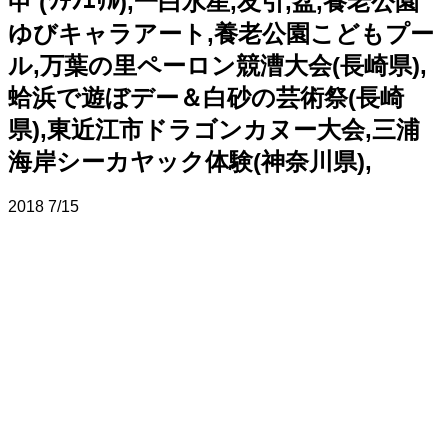
申 (ﾂﾁﾉｴｻﾙ),一白水星,友引,盆,養老公園
ゆびキャラアート,養老公園こどもプー
ル,万葉の里ペーロン競漕大会(長崎県),
蛤浜で遊ぼデー＆白砂の芸術祭(長崎
県),東近江市ドラゴンカヌー大会,三浦
海岸シーカヤック体験(神奈川県),
2018
7/15