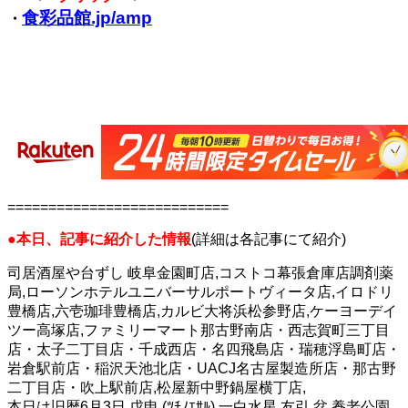
食彩品館.jp/amp
・
===========================
●本日、記事に紹介した情報
(詳細は各記事にて紹介)
司居酒屋や台ずし 岐阜金園町店,コストコ幕張倉庫店調剤薬
局,ローソンホテルユニバーサルポートヴィータ店,イロドリ
豊橋店,六壱珈琲豊橋店,カルビ大将浜松参野店,ケーヨーデイ
ツー高塚店,ファミリーマート那古野南店・西志賀町三丁目
店・太子二丁目店・千成西店・名四飛島店・瑞穂浮島町店・
岩倉駅前店・稲沢天池北店・UACJ名古屋製造所店・那古野
二丁目店・吹上駅前店,松屋新中野鍋屋横丁店,
本日は旧暦6月3日,戊申 (ﾂﾁﾉｴｻﾙ),一白水星,友引,盆,養老公園