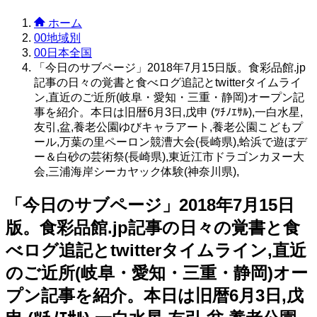
ホーム
00地域別
00日本全国
「今日のサブページ」2018年7月15日版。食彩品館.jp
記事の日々の覚書と食べログ追記とtwitterタイムライ
ン,直近のご近所(岐阜・愛知・三重・静岡)オープン記
事を紹介。本日は旧暦6月3日,戊申 (ﾂﾁﾉｴｻﾙ),一白水星,
友引,盆,養老公園ゆびキャラアート,養老公園こどもプ
ール,万葉の里ペーロン競漕大会(長崎県),蛤浜で遊ぼデ
ー＆白砂の芸術祭(長崎県),東近江市ドラゴンカヌー大
会,三浦海岸シーカヤック体験(神奈川県),
「今日のサブページ」2018年7月15日
版。食彩品館.jp記事の日々の覚書と食
べログ追記とtwitterタイムライン,直近
のご近所(岐阜・愛知・三重・静岡)オー
プン記事を紹介。本日は旧暦6月3日,戊