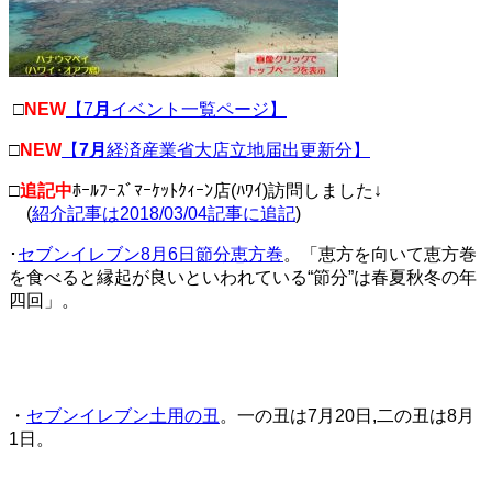
□
NEW
【7
月
イベント一覧ページ】
□
NEW
【
7月
経済産業省大店立地届出更新分】
□
追記中
ﾎｰﾙﾌｰｽﾞﾏｰｹｯﾄｸｨｰﾝ店(ﾊﾜｲ)訪問しました↓
(
紹介記事は2018/03/04記事に追記
)
･
セブンイレブン8月6日節分恵方巻
。「恵方を向いて恵方巻
を食べると縁起が良いといわれている“節分”は春夏秋冬の年
四回」。
・
セブンイレブン土用の丑
。一の丑は7月20日,二の丑は8月
1日。