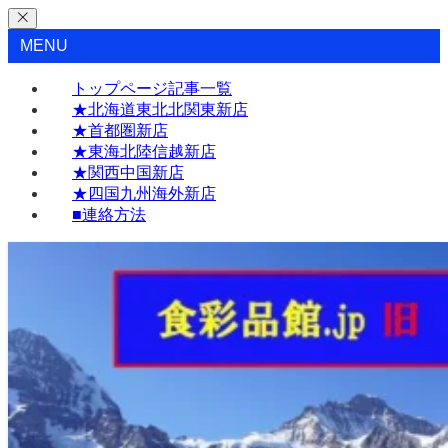
MENU
トップページ記事一覧
★北海道東北北関東新店
★首都圏新店
★東海北陸信越新店
★関西中国新店
★四国九州海外新店
■連絡方法