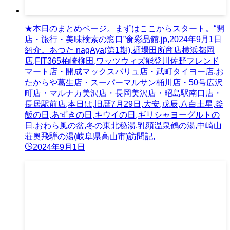
★本日のまとめページ。まずはここからスタート。“開
店・旅行・美味検索の窓口”食彩品館.jp,2024年9月1日
紹介。あつた nagAya(第1期),麺場田所商店横浜都岡
店,FIT365柏崎柳田,ワッツウィズ能登川佐野フレンド
マート店・開成マックスバリュ店・武町タイヨー店,お
たからや葛生店・スーパーマルサン桶川店・50号広沢
町店・マルナカ美沢店・長岡美沢店・昭島駅南口店・
長居駅前店,本日は,旧暦7月29日,大安,戊辰,八白土星,釜
飯の日,あずきの日,キウイの日,ギリシャヨーグルトの
日,おわら風の盆,冬の東北秘湯,乳頭温泉鶴の湯,中崎山
荘奥飛騨の湯(岐阜県高山市)訪問記,
2024年9月1日