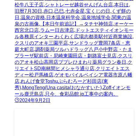
松牛八王子店,シャトレーゼ越谷せんげん台店,本日は,
旧暦7月30日,赤口,己巳,七赤金星,宝くじの日,くず餅の
日,温泉の資格,日本温泉科学会,温泉地域学会,関東の温
泉の古画像,【本日午前追記】→タチヤ神領店,オーケー
西宮北口店,ラムー日吉津店,ドットエスティイオンモー
ル各務原インター,わくわく広場志都美駅付近商業施設,
クスリのアオキ三園平店,サンドラッグ豊岡7条店・恵
庭大町店,調剤薬局ツルハドラッグ八戸小中野店・たま
プラーザ駅前店・尼崎東園田店・釧路富士見店,クスリ
のアオキ松山高岡店ププレひまわり薬局グラン春日,ク
リエイトSD南林間ヒメシャラ通り店,クリエイトエス
ディー松戸馬橋店,ゲオモバイルベイシア電器市原八幡
店,れんげ食堂Toshuぷらむろーど杉田店(東
秀),MongTeng(Una casita(おなかすいた),Zoffイオンモ
ール鹿児島店,只今、食彩品館.jp工事中の案内。
2024年9月2日