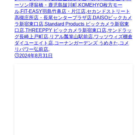
ーソン堺翁橋・鹿児島皷川町,KOMEHYO枚方モー
ル,FIT-EASY羽島竹鼻店・片江店,セカンドストリート
高槻庄所店・長尾センタープラザ店,DAISOビックカメ
ラ新宿東口店,Standard Products ビックカメラ新宿東
口店,THREEPPY ビックカメラ新宿東口店,サンドラッ
グ長崎上戸町店,リアル瓢箪山駅前店,ワッツウィズ棚倉
ダイユーエイト店,コーナンガーデンズ うめきた,コメ
リパワー弘前店,
2024年8月31日