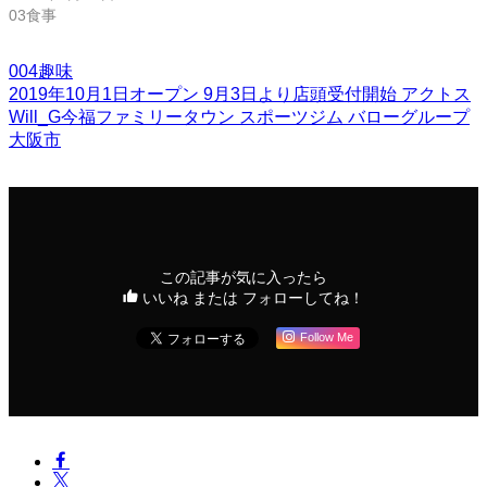
03食事
004趣味
2019年10月1日オープン
9月3日より店頭受付開始
アクトス
Will_G今福ファミリータウン
スポーツジム
バローグループ
大阪市
この記事が気に入ったら
いいね または フォローしてね！
Follow Me