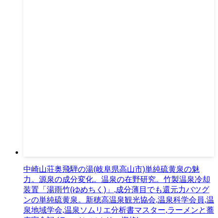
中崎山荘奥飛騨の湯(岐阜県高山市)単純硫黄泉の魅
力。源泉の成分変化。温泉の在野研究。竹製温泉冷却
装置「湯雨竹(ゆめちく)」,成分薄目でも還元力バツグ
ンの単純硫黄泉。新穂高温泉観光協会,温泉科学会員,温
泉地域学会,温泉ソムリエ分析書マスター,ラーメンと蕎