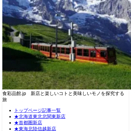
食彩品館.jp 新店と楽しいコトと美味しいモノを探究する
旅
トップページ記事一覧
★北海道東北北関東新店
★首都圏新店
★東海北陸信越新店