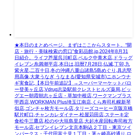
★本日のまとめページ。まずはここからスタート。“開
店・旅行・美味検索の窓口”食彩品館.jp,2024年8月31
日紹介。ライフ芦屋呉川町店,ベルク中青木店,ドラッグ
イレブン糸満潮平店,本日は,旧暦7月28日,仏滅,丁卯,九
紫火星,二百十日,冬の沖縄八重山諸島5島めぐり,具志堅
用高像,大衆うなぎ うなまる(愛知県安城市)ニホンウナ
ギ実食記,【本日午前追記】→スーパーマーケットバロ
ー登美ヶ丘店,Vdrug志染駅前クレストヒルズ薬局,ビッ
グエー朝霞朝志ヶ丘店・草加中根店,ワークマンプラス
甲西店,WORKMAN Plus埼玉江南店,くら寿司札幌新琴
似店,ゴンチャ枚方モール店,タリーズコーヒー京阪京橋
駅片町口,チャンカレダイナー,松屋苅田店,ステーキ定
食松牛三鷹店,松のや大垣島里店,大起水産回転寿司枚方
モール店,セブンイレブン文京本駒込２丁目・東京ツイ
ンパークス・千代田富士見１丁目・茅ヶ崎高砂通り,ロ