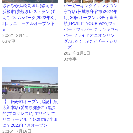
さわやか浜松高塚店(静岡県
バーガーキングイオンタウン
浜松市)炭焼きレストラン,げ
守谷店(茨城県守谷市)2024年
んこつハンバーグ,2022年3月
1月30日オープン,バティ直火
3日リニューアルオープン予
焼,HAVE IT YOUR WAY,ワッ
定,
パー・ワッパー,テリヤキワッ
2022年2月4日
パー,フライドオニオンリン
03食事
グ,“わたくしの”デザートシリ
ーズ
2024年1月1日
03食事
【回転寿司オープン,追記】魚
太郎本店(愛知県知多郡)進歩
的(プログレス)なデザインで
リニューアル,回転寿司は半田
にて2023年4月オープン
2016年7月16日