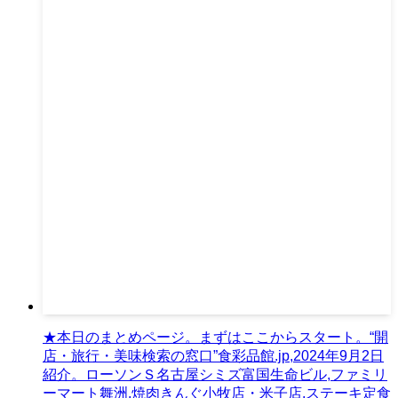
★本日のまとめページ。まずはここからスタート。“開
店・旅行・美味検索の窓口”食彩品館.jp,2024年9月2日
紹介。ローソンＳ名古屋シミズ富国生命ビル,ファミリ
ーマート舞洲,焼肉きんぐ小牧店・米子店,ステーキ定食