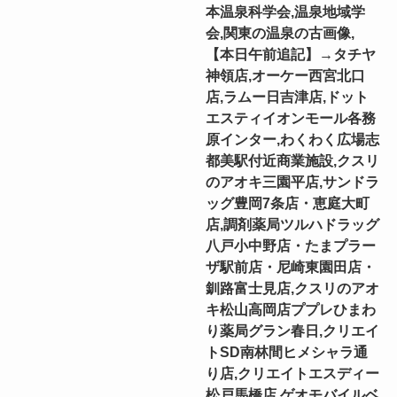
本温泉科学会,温泉地域学
会,関東の温泉の古画像,
【本日午前追記】→タチヤ
神領店,オーケー西宮北口
店,ラムー日吉津店,ドット
エスティイオンモール各務
原インター,わくわく広場志
都美駅付近商業施設,クスリ
のアオキ三園平店,サンドラ
ッグ豊岡7条店・恵庭大町
店,調剤薬局ツルハドラッグ
八戸小中野店・たまプラー
ザ駅前店・尼崎東園田店・
釧路富士見店,クスリのアオ
キ松山高岡店ププレひまわ
り薬局グラン春日,クリエイ
トSD南林間ヒメシャラ通
り店,クリエイトエスディー
松戸馬橋店,ゲオモバイルベ