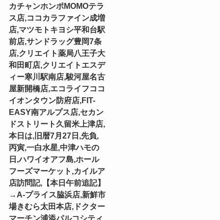
カチャンホンポMOMOテラ
ス店,ココカラファイン成増
店,マツモトキヨシ平和台駅
前店,サンドラッグ豊岡7条
店,クリエイト薬局八王子大
和田町店,クリエイトエスデ
ィー寒川駅南店,駿河屋名古
屋新開橋店,エコライフココ
イオンタウン防府店,FIT-
EASY南アルプス店,セカン
ドストリート久留米上津店,
本日は,旧暦7月27日,先負,
丙寅,一白水星,中津ハモの
日,ハワイオアフ島,ホール
フーズマーケット,カイルア
店訪問記,【本日午前追記】
→A-プライス脇浜店,新鮮市
場きむら太田本店,ドクター
マーチン浦添パルコシティ