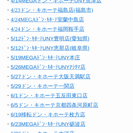
・
4/14MEGAドン・キホーテUNY魚津店
・
4/23ドン・キホーテ福島店(福島市)
・
4/24MEGAﾄﾞﾝ･ｷﾎｰﾃ室蘭中島店
・
4/24ドン・キホーテ福岡鞍手店
・
5/12ﾄﾞﾝ･ｷﾎｰﾃUNY豊明店(愛知県)
・
5/12ﾄﾞﾝ･ｷﾎｰﾃUNY恵那店(岐阜県)
・
5/19MEGAﾄﾞﾝ･ｷﾎｰﾃUNY本庄
・
5/26MEGAﾄﾞﾝ･ｷﾎｰﾃUNYｱﾗﾀﾏ店
・
5/27ドン・キホーテ大阪天満駅店
・
5/29ドン・キホーテ一関店
・
6/1ドン・キホーテ五反田東口店
・
6/5ドン・キホーテ京都四条河原町店
・
6/19移転ドン・キホーテ枚方店
・
6/23MEGAﾄﾞﾝ･ｷﾎｰﾃUNY砺波店