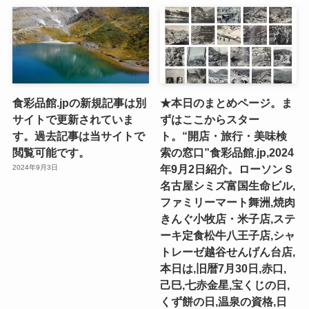
食彩品館.jpの新規記事は別
★本日のまとめページ。ま
サイトで更新されていま
ずはここからスター
す。過去記事は当サイトで
ト。“開店・旅行・美味検
閲覧可能です。
索の窓口”食彩品館.jp,2024
年9月2日紹介。ローソンＳ
2024年9月3日
名古屋シミズ富国生命ビル,
ファミリーマート舞洲,焼肉
きんぐ小牧店・米子店,ステ
ーキ定食松牛八王子店,シャ
トレーゼ越谷せんげん台店,
本日は,旧暦7月30日,赤口,
己巳,七赤金星,宝くじの日,
くず餅の日,温泉の資格,日