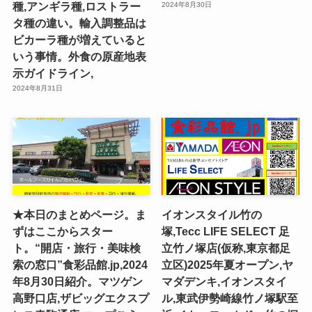
種,アンギラ種,ロストラー
2024年8月30日
タ種の違い。輸入調整品は
ビカーラ種が増えていると
いう事情。外食の原産地表
示ガイドライン,
2024年8月31日
★本日のまとめページ。ま
イオンスタイル竹の
ずはここからスター
塚,Tecc LIFE SELECT ⾜
ト。“開店・旅行・美味検
⽴⽵ノ塚店(仮称,東京都足
索の窓口”食彩品館.jp,2024
立区)2025年夏オープン,ヤ
年8月30日紹介。マツゲン
マダデンキ,イオンスタイ
高野口店,ザビッグエクスプ
ル,東武伊勢崎線竹ノ塚駅至