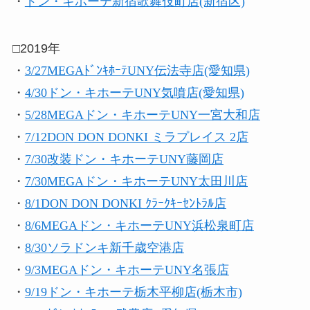
・
ドン・キホーテ新宿歌舞伎町店(新宿区)
□2019年
・
3/27MEGAﾄﾞﾝｷﾎｰﾃUNY伝法寺店(愛知県)
・
4/30ドン・キホーテUNY気噴店(愛知県)
・
5/28MEGAドン・キホーテUNY一宮大和店
・
7/12DON DON DONKI ミラプレイス 2店
・
7/30改装ドン・キホーテUNY藤岡店
・
7/30MEGAドン・キホーテUNY太田川店
・
8/1DON DON DONKI ｸﾗｰｸｷｰｾﾝﾄﾗﾙ店
・
8/6MEGAドン・キホーテUNY浜松泉町店
・
8/30ソラドンキ新千歳空港店
・
9/3MEGAドン・キホーテUNY名張店
・
9/19ドン・キホーテ栃木平柳店(栃木市)