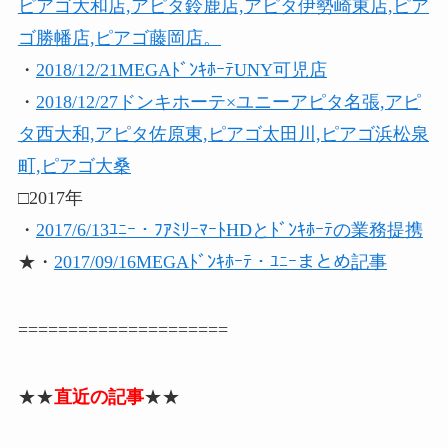
ピアゴ大和店,アピタ鈴鹿店,アピタ伊勢崎東店,ピア
ゴ勝幡店,ピアゴ藤岡店。
・
2018/12/21MEGAﾄﾞﾝｷﾎｰﾃUNY可児店
・
2018/12/27ドンキホーテ×ユニーアピタ名張,アピ
タ西大和,アピタ佐原東,ピアゴ太田川,ピアゴ浜松泉
町,ピアゴ大桑
□2017年
・
2017/6/13ﾕﾆｰ・ﾌｱﾐﾘｰﾏｰﾄHDとﾄﾞﾝｷﾎｰﾃの業務提携
★・
2017/09/16MEGAﾄﾞﾝｷﾎｰﾃ・ﾕﾆｰまとめ記事
=====================
★★
直近の記事
★★