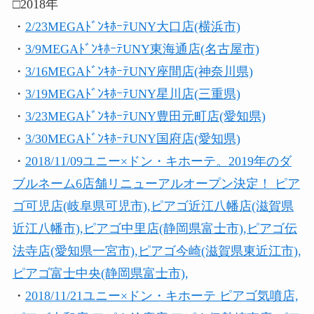
□2018年
・
2/23MEGAﾄﾞﾝｷﾎｰﾃUNY大口店(横浜市)
・
3/9MEGAﾄﾞﾝｷﾎｰﾃUNY東海通店(名古屋市)
・
3/16MEGAﾄﾞﾝｷﾎｰﾃUNY座間店(神奈川県)
・
3/19MEGAﾄﾞﾝｷﾎｰﾃUNY星川店(三重県)
・
3/23MEGAﾄﾞﾝｷﾎｰﾃUNY豊田元町店(愛知県)
・
3/30MEGAﾄﾞﾝｷﾎｰﾃUNY国府店(愛知県)
・
2018/11/09ユニー×ドン・キホーテ。2019年のダ
ブルネーム6店舗リニューアルオープン決定！ ピア
ゴ可児店(岐阜県可児市),ピアゴ近江八幡店(滋賀県
近江八幡市),ピアゴ中里店(静岡県富士市),ピアゴ伝
法寺店(愛知県一宮市),ピアゴ今崎(滋賀県東近江市),
ピアゴ富士中央(静岡県富士市),
・
2018/11/21ユニー×ドン・キホーテ ピアゴ気噴店,