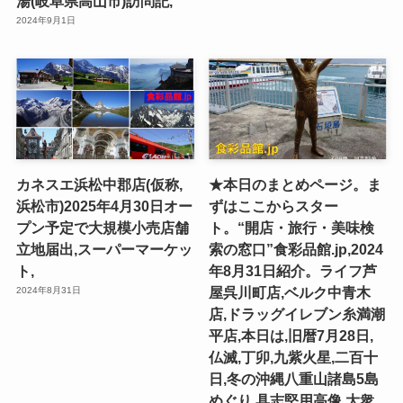
湯(岐阜県高山市)訪問記,
2024年9月1日
カネスエ浜松中郡店(仮称,
★本日のまとめページ。ま
浜松市)2025年4月30日オー
ずはここからスター
プン予定で大規模小売店舗
ト。“開店・旅行・美味検
立地届出,スーパーマーケッ
索の窓口”食彩品館.jp,2024
ト,
年8月31日紹介。ライフ芦
屋呉川町店,ベルク中青木
2024年8月31日
店,ドラッグイレブン糸満潮
平店,本日は,旧暦7月28日,
仏滅,丁卯,九紫火星,二百十
日,冬の沖縄八重山諸島5島
めぐり,具志堅用高像,大衆