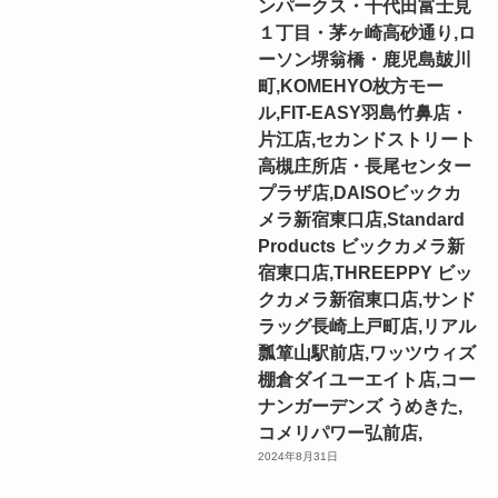
ンパークス・千代田富士見
１丁目・茅ヶ崎高砂通り,ロ
ーソン堺翁橋・鹿児島皷川
町,KOMEHYO枚方モー
ル,FIT-EASY羽島竹鼻店・
片江店,セカンドストリート
高槻庄所店・長尾センター
プラザ店,DAISOビックカ
メラ新宿東口店,Standard
Products ビックカメラ新
宿東口店,THREEPPY ビッ
クカメラ新宿東口店,サンド
ラッグ長崎上戸町店,リアル
瓢箪山駅前店,ワッツウィズ
棚倉ダイユーエイト店,コー
ナンガーデンズ うめきた,
コメリパワー弘前店,
2024年8月31日