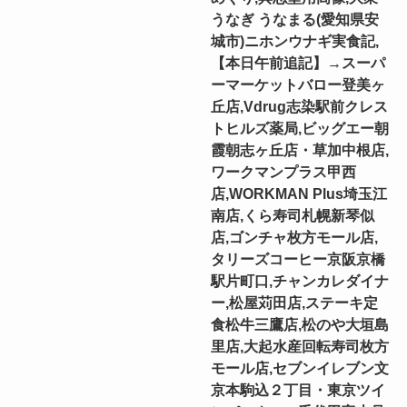
うなぎ うなまる(愛知県安
城市)ニホンウナギ実食記,
【本日午前追記】→スーパ
ーマーケットバロー登美ヶ
丘店,Vdrug志染駅前クレス
トヒルズ薬局,ビッグエー朝
霞朝志ヶ丘店・草加中根店,
ワークマンプラス甲西
店,WORKMAN Plus埼玉江
南店,くら寿司札幌新琴似
店,ゴンチャ枚方モール店,
タリーズコーヒー京阪京橋
駅片町口,チャンカレダイナ
ー,松屋苅田店,ステーキ定
食松牛三鷹店,松のや大垣島
里店,大起水産回転寿司枚方
モール店,セブンイレブン文
京本駒込２丁目・東京ツイ