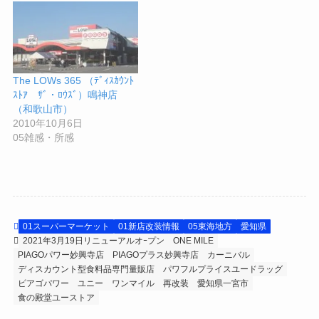
The LOWs 365 （ﾃﾞｨｽｶｳﾝﾄ
ｽﾄｱ ｻﾞ・ﾛｳｽﾞ）鳴神店
（和歌山市）
2010年10月6日
05雑感・所感
01スーパーマーケット
01新店改装情報
05東海地方
愛知県
2021年3月19日リニューアルオｰプン
ONE MILE
PIAGOパワー妙興寺店
PIAGOプラス妙興寺店
カーニバル
ディスカウント型食料品専門量販店
パワフルプライスユードラッグ
ピアゴパワー
ユニー
ワンマイル
再改装
愛知県一宮市
食の殿堂ユーストア