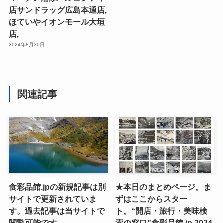
店サンドラッグ広島本通店,
ほていやイオンモール大垣
店,
2024年8月30日
関連記事
食彩品館.jpの新規記事は別
★本日のまとめページ。ま
サイトで更新されていま
ずはここからスター
す。過去記事は当サイトで
ト。“開店・旅行・美味検
閲覧可能です。
索の窓口”食彩品館.jp,2024