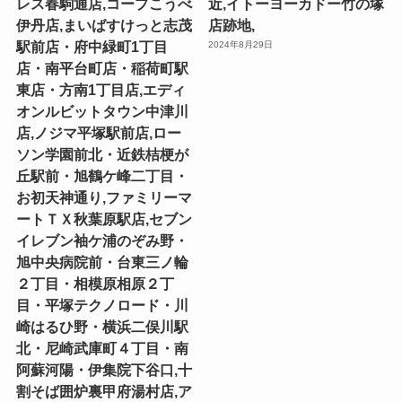
レス春駒通店,コープこうべ
近,イトーヨーカドー竹の塚
伊丹店,まいばすけっと志茂
店跡地,
駅前店・府中緑町1丁目
2024年8月29日
店・南平台町店・稲荷町駅
東店・方南1丁目店,エディ
オンルビットタウン中津川
店,ノジマ平塚駅前店,ロー
ソン学園前北・近鉄桔梗が
丘駅前・旭鶴ケ峰二丁目・
お初天神通り,ファミリーマ
ートＴＸ秋葉原駅店,セブン
イレブン袖ケ浦のぞみ野・
旭中央病院前・台東三ノ輪
２丁目・相模原相原２丁
目・平塚テクノロード・川
崎はるひ野・横浜二俣川駅
北・尼崎武庫町４丁目・南
阿蘇河陽・伊集院下谷口,十
割そば囲炉裏甲府湯村店,ア