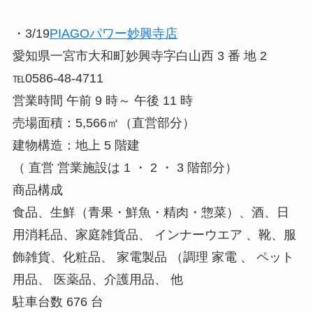
・3/19
PIAGOパワー妙興寺店
愛知県一宮市大和町妙興寺字白山西 3 番 地 2
℡0586-48-4711
営業時間 午前 9 時～ 午後 11 時
売場面積：5,566㎡（直営部分）
建物構造：地上 5 階建
（ 直営 営業施設は 1 ・ 2 ・ 3 階部分）
商品構成
食品、生鮮（青果・鮮魚・精肉・惣菜）、酒、日
用消耗品、家庭雑貨品、 インナーウエア 、靴、服
飾雑貨、化粧品、 家電製品 （調理 家電 、 ペット
用品、 医薬品、介護用品、 他
駐車台数 676 台