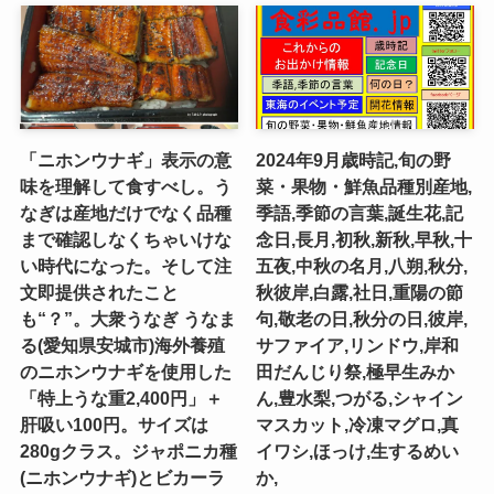
「ニホンウナギ」表示の意
2024年9月歳時記,旬の野
味を理解して食すべし。う
菜・果物・鮮魚品種別産地,
なぎは産地だけでなく品種
季語,季節の言葉,誕生花,記
まで確認しなくちゃいけな
念日,長月,初秋,新秋,早秋,十
い時代になった。そして注
五夜,中秋の名月,八朔,秋分,
文即提供されたこと
秋彼岸,白露,社日,重陽の節
も“？”。大衆うなぎ うなま
句,敬老の日,秋分の日,彼岸,
る(愛知県安城市)海外養殖
サファイア,リンドウ,岸和
のニホンウナギを使用した
田だんじり祭,極早生みか
「特上うな重2,400円」＋
ん,豊水梨,つがる,シャイン
肝吸い100円。サイズは
マスカット,冷凍マグロ,真
280gクラス。ジャポニカ種
イワシ,ほっけ,生するめい
(ニホンウナギ)とビカーラ
か,