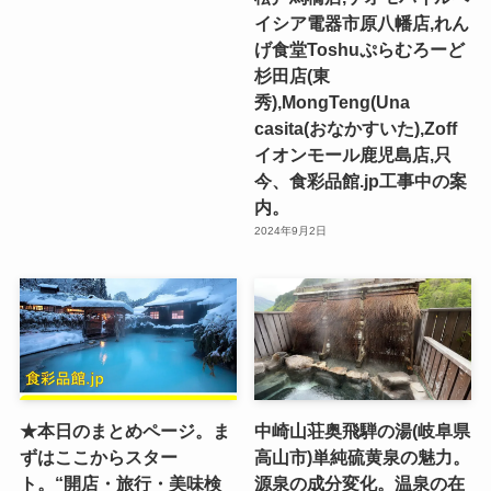
イシア電器市原八幡店,れん
げ食堂Toshuぷらむろーど
杉田店(東
秀),MongTeng(Una
casita(おなかすいた),Zoff
イオンモール鹿児島店,只
今、食彩品館.jp工事中の案
内。
2024年9月2日
★本日のまとめページ。ま
中崎山荘奥飛騨の湯(岐阜県
ずはここからスター
高山市)単純硫黄泉の魅力。
ト。“開店・旅行・美味検
源泉の成分変化。温泉の在