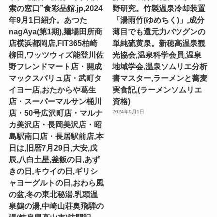
索の窓口”食彩品館.jp,2024
野研究。竹製温泉冷却装置
年9月1日紹介。あつた
「湯雨竹(ゆめちく)」,成分
nagAya(第1期),麺場田所商
薄目でも還元力バツグンの
店横浜都岡店,FIT365柏崎
単純硫黄泉。新穂高温泉観
柳田,ワッツウィズ能登川佐
光協会,温泉科学会員,温泉
野フレンドマート店・開成
地域学会,温泉ソムリエ分析
マックスバリュ店・武町タ
書マスター,ラーメンと蕎麦
イヨー店,おたからや葛生
実食記,(ラーメンソムリエ
店・スーパーマルサン桶川
資格)
店・50号広沢町店・マルナ
2024年9月1日
カ美沢店・長岡美沢店・昭
島駅南口店・長居駅前店,本
日は,旧暦7月29日,大安,戊
辰,八白土星,釜飯の日,あず
きの日,キウイの日,ギリシ
ャヨーグルトの日,おわら風
の盆,冬の東北秘湯,乳頭温
泉鶴の湯,中崎山荘奥飛騨の