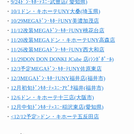
・
9/24ﾄﾞﾝ･ｷﾎｰﾃﾕﾆｰ武豊店( 愛知県)
・
10/1ドン・キホーテUNY大桑(埼玉県)
・
10/29MEGAﾄﾞﾝ･ｷﾎｰﾃUNY美濃加茂店
・
11/12改装MEGAﾄﾞﾝ･ｷﾎｰﾃUNY桃花台店
・
11/20改装MEGAドン・キホーテUNY高森店
・
11/26改装MEGAﾄﾞﾝ･ｷﾎｰﾃUNY西大和店
・
11/29DON DON DONKI JCube 店(ｼﾝｶﾞﾎﾟｰﾙ)
・
12/3予定MEGAﾄﾞﾝ･ｷﾎｰﾃUNY佐原東店
・
12/3MEGAﾄﾞﾝ･ｷﾎｰﾃUNY福井店(福井市)
・
12月初旬ﾄﾞﾝｷﾎｰﾃ×ﾕﾆｰｱﾋﾟﾀ福井(福井市)
・
12/6ドン・キホーテ十三店(大阪市)
・
12月中旬ﾄﾞﾝｷﾎｰﾃ×ﾕﾆｰ稲沢東店(愛知県)
・
<12/12予定>ドン・キホーテ五反田店