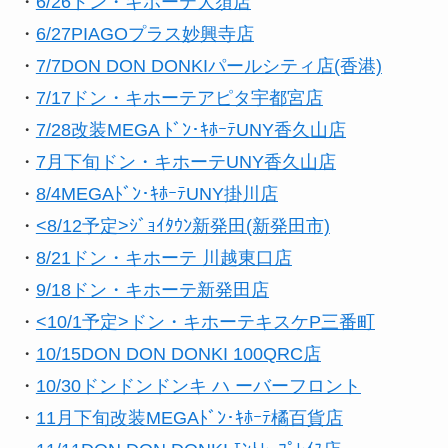
・
6/26ドン・キホーテ大須店
・
6/27PIAGOプラス妙興寺店
・
7/7DON DON DONKIパールシティ店(香港)
・
7/17ドン・キホーテアピタ宇都宮店
・
7/28改装MEGA ﾄﾞﾝ･ｷﾎｰﾃUNY香久山店
・
7月下旬ドン・キホーテUNY香久山店
・
8/4MEGAﾄﾞﾝ･ｷﾎｰﾃUNY掛川店
・
<8/12予定>ｼﾞｮｲﾀｳﾝ新発田(新発田市)
・
8/21ドン・キホーテ 川越東口店
・
9/18ドン・キホーテ新発田店
・
<10/1予定>
ドン・キホーテキスケP三番町
・
10/15DON DON DONKI 100QRC店
・
10/30ドンドンドンキ ハ ーバーフロント
・
11月下旬改装MEGAﾄﾞﾝ･ｷﾎｰﾃ橘百貨店