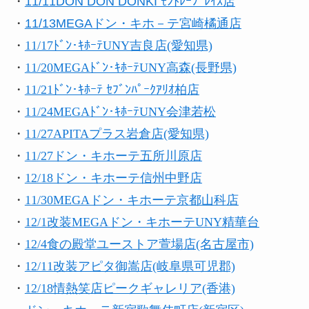
・
11/11DON DON DONKI ﾓﾝﾄﾚｰﾌﾟﾚｲｽ店
・
11/13MEGAドン・キホ－テ宮崎橘通店
・
11/17ﾄﾞﾝ･ｷﾎｰﾃUNY吉良店(愛知県)
・
11/20MEGAﾄﾞﾝ･ｷﾎｰﾃUNY高森(長野県)
・
11/21ﾄﾞﾝ･ｷﾎｰﾃ ｾﾌﾞﾝﾊﾟｰｸｱﾘｵ柏店
・
11/24
MEGAﾄﾞﾝ･ｷﾎｰﾃUNY会津若松
・
11/27APITAプラス岩倉店(愛知県)
・
11/27ドン・キホーテ五所川原店
・
12/18ドン・キホーテ信州中野店
・
11/30MEGAドン・キホーテ京都山科店
・
12/1改装MEGAドン・キホーテUNY精華台
・
12/4食の殿堂ユーストア萱場店(名古屋市)
・
12/11改装アピタ御嵩店(岐阜県可児郡)
・
12/18情熱笑店ピークギャレリア(香港)