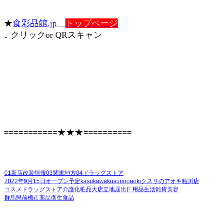
★
食彩品館.jp
トップページ
↓ クリックor QRスキャン
===========★★★==========
01新店改装情報
03関東地方
04ドラッグストア
2022年9月15日オープン予定
クスリのアオキ粕川店
kasukawa
kusurinoaoki
コスメ
ドラッグストア
介護
化粧品
大店立地届出
日用品
生活雑貨
美容
群馬県前橋市
薬品
衛生
食品