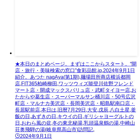
★本日のまとめページ。まずはここからスタート。“開
店・旅行・美味検索の窓口”食彩品館.jp,2024年9月1日
紹介。あつた nagAya(第1期),麺場田所商店横浜都岡
店,FIT365柏崎柳田,ワッツウィズ能登川佐野フレンド
マート店・開成マックスバリュ店・武町タイヨー店,お
たからや葛生店・スーパーマルサン桶川店・50号広沢
町店・マルナカ美沢店・長岡美沢店・昭島駅南口店・
長居駅前店,本日は,旧暦7月29日,大安,戊辰,八白土星,釜
飯の日,あずきの日,キウイの日,ギリシャヨーグルトの
日,おわら風の盆,冬の東北秘湯,乳頭温泉鶴の湯,中崎山
荘奥飛騨の湯(岐阜県高山市)訪問記,
2024年9月1日