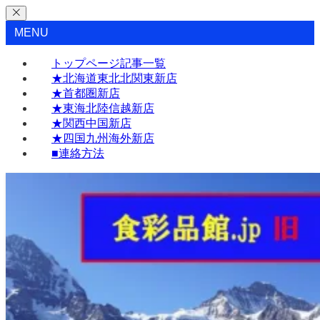
MENU
トップページ記事一覧
★北海道東北北関東新店
★首都圏新店
★東海北陸信越新店
★関西中国新店
★四国九州海外新店
■連絡方法