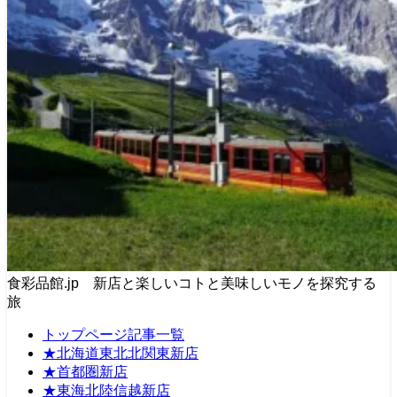
食彩品館.jp 新店と楽しいコトと美味しいモノを探究する
旅
トップページ記事一覧
★北海道東北北関東新店
★首都圏新店
★東海北陸信越新店