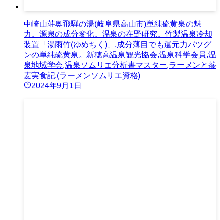
中崎山荘奥飛騨の湯(岐阜県高山市)単純硫黄泉の魅
力。源泉の成分変化。温泉の在野研究。竹製温泉冷却
装置「湯雨竹(ゆめちく)」,成分薄目でも還元力バツグ
ンの単純硫黄泉。新穂高温泉観光協会,温泉科学会員,温
泉地域学会,温泉ソムリエ分析書マスター,ラーメンと蕎
麦実食記,(ラーメンソムリエ資格)
2024年9月1日