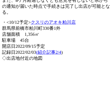
また、8ケ月経過しなくとも意見を有しないと県から
の通知が届いた時点で手続きは完了し出店が可能とな
る。
・<10/12予定>
クスリのアオキ粕川店
群馬県前橋市粕川町330番1外
店舗面積 1,356㎡
駐車場 45台
開店日2022/09/15予定
記録日2022/02/03
(紹介記事2/4
)
◇出店地付近の地図