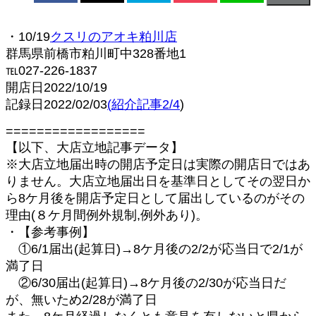
・10/19
クスリのアオキ粕川店
群馬県前橋市粕川町中328番地1
℡027-226-1837
開店日2022/10/19
記録日2022/02/03
(
紹介記事2/4
)
==================
【以下、大店立地記事データ】
※大店立地届出時の開店予定日は実際の開店日ではあ
りません。大店立地届出日を基準日としてその翌日か
ら8ケ月後を開店予定日として届出しているのがその
理由(８ケ月間例外規制,例外あり)。
・【参考事例】
①6/1届出(起算日)→8ケ月後の2/2が応当日で2/1が
満了日
②6/30届出(起算日)→8ケ月後の2/30が応当日だ
が、無いため2/28が満了日