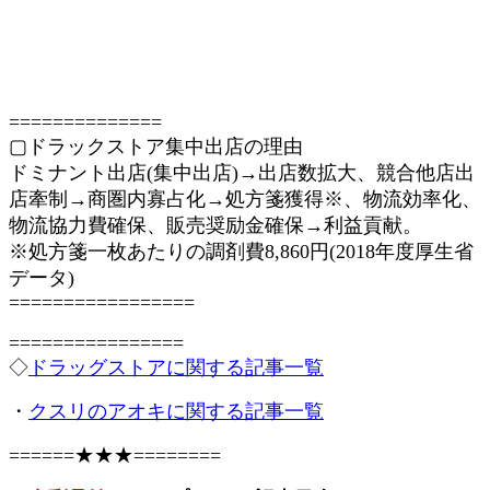
==============
▢ドラックストア集中出店の理由
ドミナント出店(集中出店)→出店数拡大、競合他店出
店牽制→商圏内寡占化→処方箋獲得※、物流効率化、
物流協力費確保、販売奨励金確保→利益貢献。
※処方箋一枚あたりの調剤費8,860円(2018年度厚生省
データ)
=================
================
◇
ドラッグストアに関する記事一覧
・
クスリのアオキに関する記事一覧
======★★★========