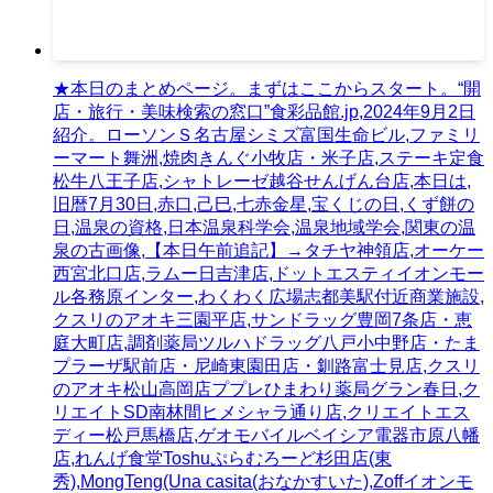
★本日のまとめページ。まずはここからスタート。“開
店・旅行・美味検索の窓口”食彩品館.jp,2024年9月2日
紹介。ローソンＳ名古屋シミズ富国生命ビル,ファミリ
ーマート舞洲,焼肉きんぐ小牧店・米子店,ステーキ定食
松牛八王子店,シャトレーゼ越谷せんげん台店,本日は,
旧暦7月30日,赤口,己巳,七赤金星,宝くじの日,くず餅の
日,温泉の資格,日本温泉科学会,温泉地域学会,関東の温
泉の古画像,【本日午前追記】→タチヤ神領店,オーケー
西宮北口店,ラムー日吉津店,ドットエスティイオンモー
ル各務原インター,わくわく広場志都美駅付近商業施設,
クスリのアオキ三園平店,サンドラッグ豊岡7条店・恵
庭大町店,調剤薬局ツルハドラッグ八戸小中野店・たま
プラーザ駅前店・尼崎東園田店・釧路富士見店,クスリ
のアオキ松山高岡店ププレひまわり薬局グラン春日,ク
リエイトSD南林間ヒメシャラ通り店,クリエイトエス
ディー松戸馬橋店,ゲオモバイルベイシア電器市原八幡
店,れんげ食堂Toshuぷらむろーど杉田店(東
秀),MongTeng(Una casita(おなかすいた),Zoffイオンモ