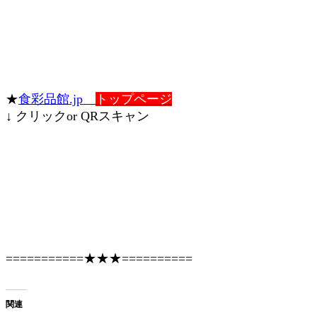
★
食彩品館.jp
トップページ
↓ クリックor QRスキャン
===========★★★==========
関連