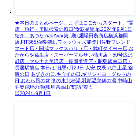
★本日のまとめページ。まずはここからスタート。“開
店・旅行・美味検索の窓口”食彩品館.jp,2024年9月1日
紹介。あつた nagAya(第1期),麺場田所商店横浜都岡
店,FIT365柏崎柳田,ワッツウィズ能登川佐野フレンド
マート店・開成マックスバリュ店・武町タイヨー店,お
たからや葛生店・スーパーマルサン桶川店・50号広沢
町店・マルナカ美沢店・長岡美沢店・昭島駅南口店・
長居駅前店,本日は,旧暦7月29日,大安,戊辰,八白土星,釜
飯の日,あずきの日,キウイの日,ギリシャヨーグルトの
日,おわら風の盆,冬の東北秘湯,乳頭温泉鶴の湯,中崎山
荘奥飛騨の湯(岐阜県高山市)訪問記,
2024年9月1日