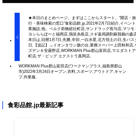
★本日のまとめページ。まずはここからスタート。“開店・旅
行・美味検索の窓口”食彩品館.jp,2021年2月7日紹介,イベント
業施設,他。ベルク前橋総社町店,サンドラッグ長与店,マツモ
ヨシららぽーと福岡店,鶏笑糸島店,スギ薬局調剤蘇我鵜の森店
本日は,旧暦1月7日,先勝,辛卯,一白水星,北方領土の日,生パス
日,【追記】→イオンタウン旗の台,業務スーパー上田秋和店,
ズデンキ安曇野店,WORKMAN Plus郡山富田店,マエダスト
町店,ザ・ビッグ エクストラ真岡店,
WORKMAN Plus郡山富田店(ワークマンプラス,福島県郡山
市)2022年3月24日オープン,衣料,スポーツ,アウトドア,キャン
プ,作業服,
食彩品館.jp最新記事