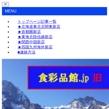
MENU
トップページ記事一覧
★北海道東北北関東新店
★首都圏新店
★東海北陸信越新店
★関西中国新店
★四国九州海外新店
■連絡方法