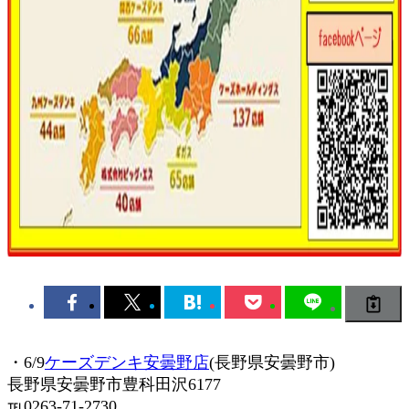
・6/9
ケーズデンキ安曇野店
(長野県安曇野市)
長野県安曇野市豊科田沢6177
℡0263-71-2730