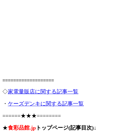
===================
◇
家電量販店に関する記事一覧
・
ケーズデンキに関する記事一覧
======★★★========
★
食彩品館.jp
トップページ(記事目次)↓