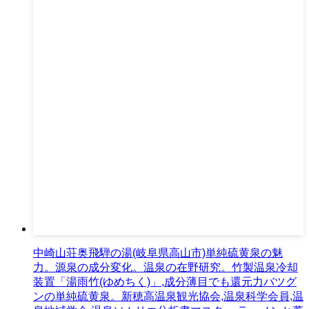
中崎山荘奥飛騨の湯(岐阜県高山市)単純硫黄泉の魅
力。源泉の成分変化。温泉の在野研究。竹製温泉冷却
装置「湯雨竹(ゆめちく)」,成分薄目でも還元力バツグ
ンの単純硫黄泉。新穂高温泉観光協会,温泉科学会員,温