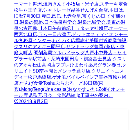
ーマート舞洲,焼肉きんぐ小牧店・米子店,ステーキ定食
松牛八王子店,シャトレーゼ越谷せんげん台店,本日は,
旧暦7月30日,赤口,己巳,七赤金星,宝くじの日,くず餅の
日,温泉の資格,日本温泉科学会,温泉地域学会,関東の温
泉の古画像,【本日午前追記】→タチヤ神領店,オーケー
西宮北口店,ラムー日吉津店,ドットエスティイオンモー
ル各務原インター,わくわく広場志都美駅付近商業施設,
クスリのアオキ三園平店,サンドラッグ豊岡7条店・恵
庭大町店,調剤薬局ツルハドラッグ八戸小中野店・たま
プラーザ駅前店・尼崎東園田店・釧路富士見店,クスリ
のアオキ松山高岡店ププレひまわり薬局グラン春日,ク
リエイトSD南林間ヒメシャラ通り店,クリエイトエス
ディー松戸馬橋店,ゲオモバイルベイシア電器市原八幡
店,れんげ食堂Toshuぷらむろーど杉田店(東
秀),MongTeng(Una casita(おなかすいた),Zoffイオンモ
ール鹿児島店,只今、食彩品館.jp工事中の案内。
2024年9月2日