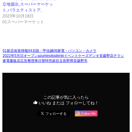
立地届出,スーパーマーケッ
ト,バラエティストア,
2023年10月18日
01スーパーマーケット
01新店改装情報
04北陸・甲信越
06家電・パソコン・カメラ
2022年5月日オープン
イベント
ケーズデンキ安曇野店
チラシ
azumino
ksdenki
家電量販店
広告
整理券
日替
特売
超目玉
長野県安曇野市
この記事が気に入ったら
いいね または フォローしてね！
Follow Me