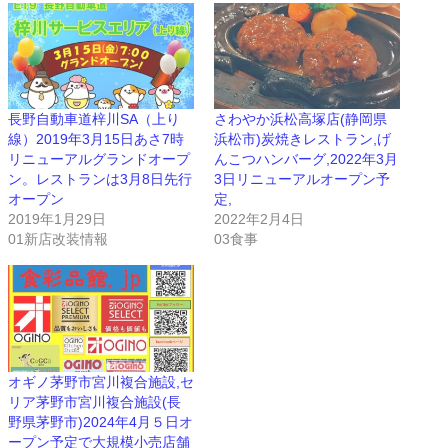
長野自動車道梓川SA（上り
さわやか浜松高塚店(静岡県
線）2019年3月15日あさ7時
浜松市)炭焼きレストラン,げ
リニューアルグランドオープ
んこつハンバーグ,2022年3月
ン。レストランは3月8日先行
3日リニューアルオープン予
オープン
定,
2019年1月29日
2022年2月4日
01新店改装情報
03食事
オギノ茅野市宮川複合施設,セ
リア茅野市宮川複合施設(長
野県茅野市)2024年4月５日オ
ープン予定で大規模小売店舗