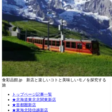
食彩品館.jp 新店と楽しいコトと美味しいモノを探究する
旅
トップページ記事一覧
★北海道東北北関東新店
★首都圏新店
★東海北陸信越新店