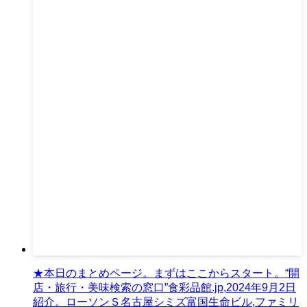
★本日のまとめページ。まずはここからスタート。“開
店・旅行・美味検索の窓口”食彩品館.jp,2024年9月2日
紹介。ローソンＳ名古屋シミズ富国生命ビル,ファミリ