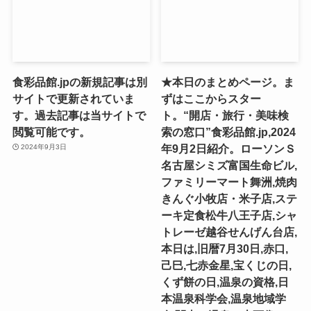
食彩品館.jpの新規記事は別
★本日のまとめページ。ま
サイトで更新されていま
ずはここからスター
す。過去記事は当サイトで
ト。“開店・旅行・美味検
閲覧可能です。
索の窓口”食彩品館.jp,2024
年9月2日紹介。ローソンＳ
2024年9月3日
名古屋シミズ富国生命ビル,
ファミリーマート舞洲,焼肉
きんぐ小牧店・米子店,ステ
ーキ定食松牛八王子店,シャ
トレーゼ越谷せんげん台店,
本日は,旧暦7月30日,赤口,
己巳,七赤金星,宝くじの日,
くず餅の日,温泉の資格,日
本温泉科学会,温泉地域学