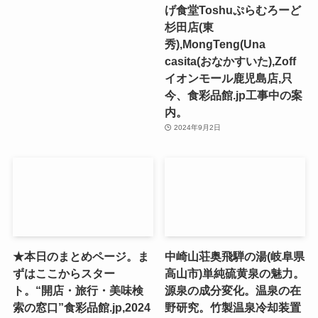
げ食堂Toshuぷらむろーど
杉田店(東
秀),MongTeng(Una
casita(おなかすいた),Zoff
イオンモール鹿児島店,只
今、食彩品館.jp工事中の案
内。
2024年9月2日
★本日のまとめページ。ま
中崎山荘奥飛騨の湯(岐阜県
ずはここからスター
高山市)単純硫黄泉の魅力。
ト。“開店・旅行・美味検
源泉の成分変化。温泉の在
索の窓口”食彩品館.jp,2024
野研究。竹製温泉冷却装置