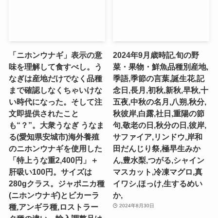
「ニホンウナギ」表示の意
2024年9月歳時記,旬の野
味を理解して食すべし。う
菜・果物・鮮魚品種別産地,
なぎは産地だけでなく品種
季語,季節の言葉,誕生花,記
まで確認しなくちゃいけな
念日,長月,初秋,新秋,早秋,十
い時代になった。そして注
五夜,中秋の名月,八朔,秋分,
文即提供されたこと
秋彼岸,白露,社日,重陽の節
も“？”。大衆うなぎ うなま
句,敬老の日,秋分の日,彼岸,
る(愛知県安城市)海外養殖
サファイア,リンドウ,岸和
のニホンウナギを使用した
田だんじり祭,極早生みか
「特上うな重2,400円」＋
ん,豊水梨,つがる,シャイン
肝吸い100円。サイズは
マスカット,冷凍マグロ,真
280gクラス。ジャポニカ種
イワシ,ほっけ,生するめい
(ニホンウナギ)とビカーラ
か,
種,アンギラ種,ロストラー
2024年8月30日