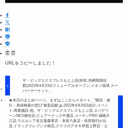
URLをコピーしました！
ザ・ビッグエクスプレスもとぶ店(本部,沖縄県国頭
郡)2022年4月23日リニューアルオープン,イオン琉球,スー
パーマーケット,
★本日のまとめページ。まずはここからスタート。“開店・旅
行・美味検索の窓口”食彩品館.jp,2022年4月20日紹介,イベン
ト,商業施設,他。ザ・ビッグエクスプレスもとぶ店,エバグリ
ーンNEX御坊店,ピュアークック中通店,コーナンPRO 城南片
江店,ウエルシア名古屋森孝店・奈良六条店・吹田朝日が丘
店,ドラッグイレブン小禄店,クスリのアオキ伊賀上野店・土