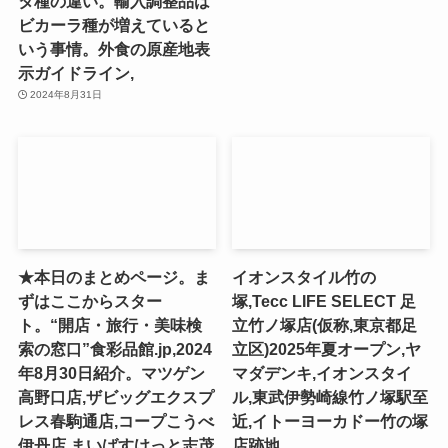
タ種の違い。輸入調整品は
ビカーラ種が増えていると
いう事情。外食の原産地表
示ガイドライン,
2024年8月31日
★本日のまとめページ。ま
イオンスタイル竹の
ずはここからスター
塚,Tecc LIFE SELECT ⾜
ト。“開店・旅行・美味検
⽴⽵ノ塚店(仮称,東京都足
索の窓口”食彩品館.jp,2024
立区)2025年夏オープン,ヤ
年8月30日紹介。マツゲン
マダデンキ,イオンスタイ
高野口店,ザビッグエクスプ
ル,東武伊勢崎線竹ノ塚駅至
レス春駒通店,コープこうべ
近,イトーヨーカドー竹の塚
伊丹店,まいばすけっと志茂
店跡地,