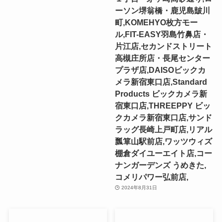
ーソン堺翁橋・鹿児島皷川
町,KOMEHYO枚方モー
ル,FIT-EASY羽島竹鼻店・
片江店,セカンドストリート
高槻庄所店・長尾センター
プラザ店,DAISOビックカ
メラ新宿東口店,Standard
Products ビックカメラ新
宿東口店,THREEPPY ビッ
クカメラ新宿東口店,サンド
ラッグ長崎上戸町店,リアル
瓢箪山駅前店,ワッツウィズ
棚倉ダイユーエイト店,コー
ナンガーデンズ うめきた,
コメリパワー弘前店,
2024年8月31日