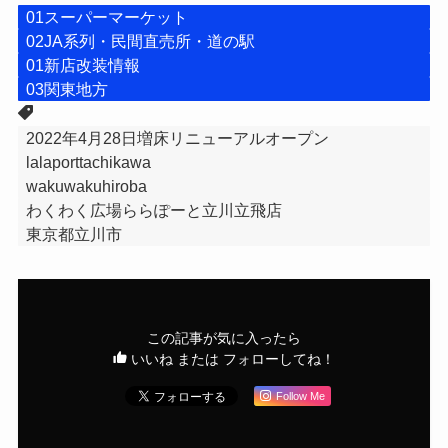
01スーパーマーケット
02JA系列・民間直売所・道の駅
01新店改装情報
03関東地方
2022年4月28日増床リニューアルオープン
lalaporttachikawa
wakuwakuhiroba
わくわく広場ららぽーと立川立飛店
東京都立川市
この記事が気に入ったら
いいね または フォローしてね！
Follow Me