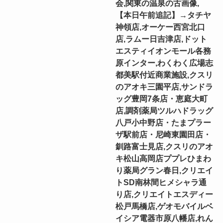
会,関東の温泉の古画像,
【本日午前追記】→タチヤ
神領店,オーケー西宮北口
店,ラムー日吉津店,ドット
エスティイオンモール各務
原インター,わくわく広場志
都美駅付近商業施設,クスリ
のアオキ三園平店,サンドラ
ッグ豊岡7条店・恵庭大町
店,調剤薬局ツルハドラッグ
八戸小中野店・たまプラー
ザ駅前店・尼崎東園田店・
釧路富士見店,クスリのアオ
キ松山高岡店ププレひまわ
り薬局グラン春日,クリエイ
トSD南林間ヒメシャラ通
り店,クリエイトエスディー
松戸馬橋店,ゲオモバイルベ
イシア電器市原八幡店,れん