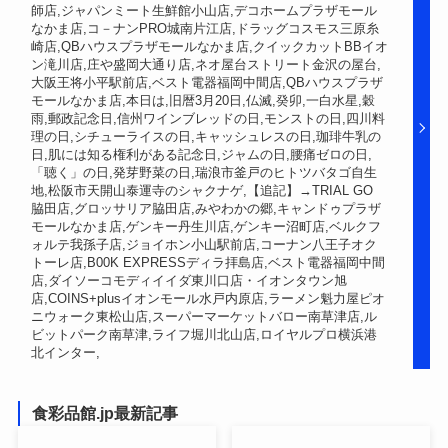
師店,ジャパンミート生鮮館小山店,デコホームプラザモール
なかま店,コ－ナンPRO城南片江店,ドラッグコスモス三原糸
崎店,QBハウスプラザモールなかま店,クイックカットBBイオ
ン滝川店,庄や盛岡大通り店,ネオ屋台ストリート金沢の屋台,
大阪王将小平駅前店,ベスト電器福岡中間店,QBハウスプラザ
モールなかま店,本日は,旧暦3月20日,仏滅,癸卯,一白水星,穀
雨,郵政記念日,信州ワインブレッドの日,モンストの日,四川料
理の日,シチューライスの日,キャッシュレスの日,珈琲牛乳の
日,肌には知る権利がある記念日,ジャムの日,腰痛ゼロの日,
「聴く」の日,発芽野菜の日,瑞浪市釜戸のヒトツバタゴ自生
地,松阪市天開山泰運寺のシャクナゲ,【追記】→TRIAL GO
脇田店,グロッサリア脇田店,みやわかの郷,キャンドゥプラザ
モールなかま店,ゲンキー丹生川店,ゲンキー沼町店,ベルクフ
ォルテ我孫子店,ジョイホン小山駅前店,コーナン八王子オク
トーレ店,B00K EXPRESSディラ拝島店,ベスト電器福岡中間
店,ダイソーコモディイイダ東川口店・イオンタウン旭
店,COINS+plusイオンモール水戸内原店,ラーメン魁力屋ピオ
ニウォーク東松山店,スーパーマーケットバロー南草津店,ル
ビットパーク南草津,ライフ堀川北山店,ロイヤルプロ横浜港
北インター,
食彩品館.jp最新記事