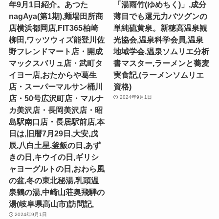
年9月1日紹介。あつた
「湯雨竹(ゆめちく)」,成分
nagAya(第1期),麺場田所商
薄目でも還元力バツグンの
店横浜都岡店,FIT365柏崎
単純硫黄泉。新穂高温泉観
柳田,ワッツウィズ能登川佐
光協会,温泉科学会員,温泉
野フレンドマート店・開成
地域学会,温泉ソムリエ分析
マックスバリュ店・武町タ
書マスター,ラーメンと蕎麦
イヨー店,おたからや葛生
実食記,(ラーメンソムリエ
店・スーパーマルサン桶川
資格)
店・50号広沢町店・マルナ
2024年9月1日
カ美沢店・長岡美沢店・昭
島駅南口店・長居駅前店,本
日は,旧暦7月29日,大安,戊
辰,八白土星,釜飯の日,あず
きの日,キウイの日,ギリシ
ャヨーグルトの日,おわら風
の盆,冬の東北秘湯,乳頭温
泉鶴の湯,中崎山荘奥飛騨の
湯(岐阜県高山市)訪問記,
2024年9月1日