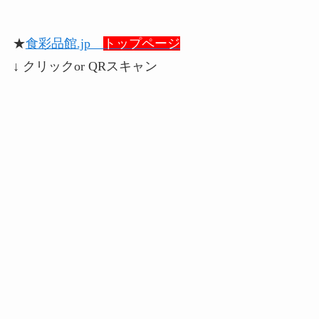
★
食彩品館.jp
トップページ
↓ クリックor QRスキャン