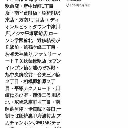
駅前店・府中緑町1丁目
2024年8月29日
店・南平台町店・稲荷町駅
東店・方南1丁目店,エディ
オンルビットタウン中津川
店,ノジマ平塚駅前店,ロー
ソン学園前北・近鉄桔梗が
丘駅前・旭鶴ケ峰二丁目・
お初天神通り,ファミリーマ
ートＴＸ秋葉原駅店,セブン
イレブン袖ケ浦のぞみ野・
旭中央病院前・台東三ノ輪
２丁目・相模原相原２丁
目・平塚テクノロード・川
崎はるひ野・横浜二俣川駅
北・尼崎武庫町４丁目・南
阿蘇河陽・伊集院下谷口,十
割そば囲炉裏甲府湯村店,ア
カチャンホンポMOMOテラ