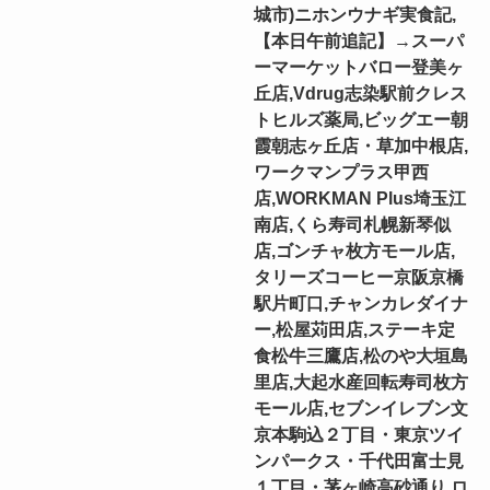
城市)ニホンウナギ実食記,
【本日午前追記】→スーパ
ーマーケットバロー登美ヶ
丘店,Vdrug志染駅前クレス
トヒルズ薬局,ビッグエー朝
霞朝志ヶ丘店・草加中根店,
ワークマンプラス甲西
店,WORKMAN Plus埼玉江
南店,くら寿司札幌新琴似
店,ゴンチャ枚方モール店,
タリーズコーヒー京阪京橋
駅片町口,チャンカレダイナ
ー,松屋苅田店,ステーキ定
食松牛三鷹店,松のや大垣島
里店,大起水産回転寿司枚方
モール店,セブンイレブン文
京本駒込２丁目・東京ツイ
ンパークス・千代田富士見
１丁目・茅ヶ崎高砂通り,ロ