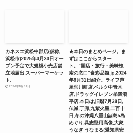
カネスエ浜松中郡店(仮称,
★本日のまとめページ。ま
浜松市)2025年4月30日オー
ずはここからスター
プン予定で大規模小売店舗
ト。“開店・旅行・美味検
立地届出,スーパーマーケッ
索の窓口”食彩品館.jp,2024
ト,
年8月31日紹介。ライフ芦
屋呉川町店,ベルク中青木
2024年8月31日
店,ドラッグイレブン糸満潮
平店,本日は,旧暦7月28日,
仏滅,丁卯,九紫火星,二百十
日,冬の沖縄八重山諸島5島
めぐり,具志堅用高像,大衆
うなぎ うなまる(愛知県安