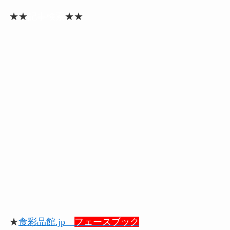
★★
記事検索
★★
★
食彩品館.jp
フェースブック