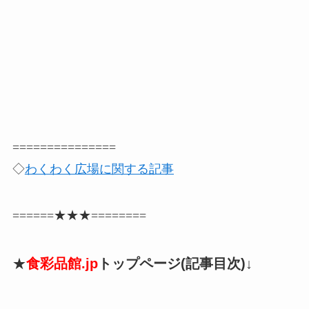
===============
◇
わくわく広場に関する記事
======★★★========
★
食彩品館.jp
トップページ(記事目次)↓