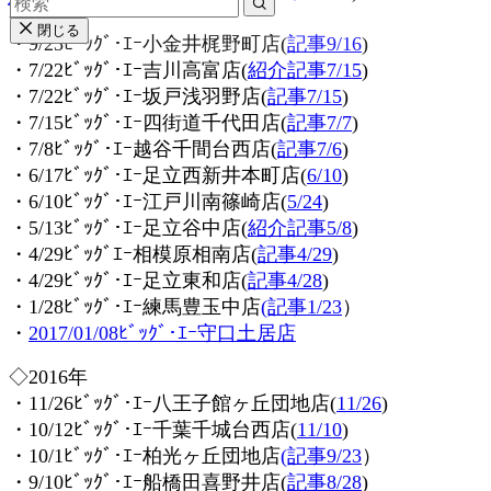
◇2017年
閉じる
・9/23ﾋﾞｯｸﾞ･ｴｰ小金井梶野町店(
記事9/16
)
・7/22ﾋﾞｯｸﾞ･ｴｰ吉川高富店(
紹介記事7/15
)
・7/22ﾋﾞｯｸﾞ･ｴｰ坂戸浅羽野店(
記事7/15
)
・7/15ﾋﾞｯｸﾞ･ｴｰ四街道千代田店(
記事7/7
)
・7/8ﾋﾞｯｸﾞ･ｴｰ越谷千間台西店(
記事7/6
)
・6/17ﾋﾞｯｸﾞ･ｴｰ足立西新井本町店(
6/10
)
・6/10ﾋﾞｯｸﾞ･ｴｰ江戸川南篠崎店(
5/24
)
・5/13ﾋﾞｯｸﾞ･ｴｰ足立谷中店(
紹介記事5/8
)
・4/29ﾋﾞｯｸﾞｴｰ相模原相南店(
記事4/29
)
・4/29ﾋﾞｯｸﾞ･ｴｰ足立東和店(
記事4/28
)
・1/28ﾋﾞｯｸﾞ･ｴｰ練馬豊玉中店
(記事1/23
）
・
2017/01/08ﾋﾞｯｸﾞ･ｴｰ守口土居店
◇2016年
・11/26ﾋﾞｯｸﾞ･ｴｰ八王子館ヶ丘団地店(
11/26
)
・10/12ﾋﾞｯｸﾞ･ｴｰ千葉千城台西店(
11/10
)
・10/1ﾋﾞｯｸﾞ･ｴｰ柏光ヶ丘団地店
(記事9/23
）
・9/10ﾋﾞｯｸﾞ･ｴｰ船橋田喜野井店(
記事8/28
)