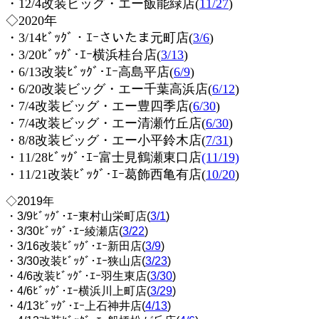
・12/4改装ビッグ・エー飯能緑店(
11/27
)
◇2020年
・3/14ﾋﾞｯｸﾞ・ｴｰさいたま元町店(
3/6
)
・3/20ﾋﾞｯｸﾞ･ｴｰ横浜桂台店(
3/13
)
・6/13改装ﾋﾞｯｸﾞ･ｴｰ高島平店(
6/9
)
・6/20改装ビッグ・エー千葉高浜店
(
6/12
)
・7/4改装ビッグ・エー豊四季店(
6/30
)
・7/4改装ビッグ・エー清瀬竹丘店(
6/30
)
・8/8改装ビッグ・エー小平鈴木店(
7/31
)
・11/28ﾋﾞｯｸﾞ･ｴｰ富士見鶴瀬東口店
(11/19)
・11/21改装ﾋﾞｯｸﾞ･ｴｰ葛飾西亀有店
(
10/20
)
◇2019年
・3/9ﾋﾞｯｸﾞ･ｴｰ東村山栄町店(
3/1
)
・3/30ﾋﾞｯｸﾞ･ｴｰ綾瀬店(
3/22
)
・3/16改装ﾋﾞｯｸﾞ･ｴｰ新田店(
3/9
)
・3/30改装ﾋﾞｯｸﾞ･ｴｰ狭山店(
3/23
)
・4/6改装ﾋﾞｯｸﾞ･ｴｰ羽生東店(
3/30
)
・4/6ﾋﾞｯｸﾞ･ｴｰ横浜川上町店(
3/29
)
・4/13ﾋﾞｯｸﾞ･ｴｰ上石神井店(
4/13
)