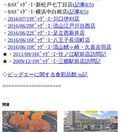
・8/6ﾋﾞｯｸﾞ･ｴｰ新松戸七丁目店(
記事8/5
)
・8/6ﾋﾞｯｸﾞ･ｴｰ横浜中白根店(
記事8/5
)
・
2016/07/19ﾋﾞｯｸﾞ･ｴｰ川口伊刈店
・
2016/06/29ﾋﾞｯｸﾞ･ｴｰ流山江戸川台西店
・
2016/06/22ﾋﾞｯｸﾞ･ｴｰ足立西新井店
・
2016/06/16ﾋﾞｯｸﾞ･ｴｰ八王子長沼町店
・
2016/06/10ﾋﾞｯｸﾞ･ｴｰ流山鰭ヶ崎・久喜吉羽店
★・
2011/09/16ﾋﾞｯｸﾞ･ｴｰ住ノ江駅前店訪問記
★・
2009/12/19ﾋﾞｯｸﾞ･ｴｰ三郷駅前店訪問記
◇
ビッグエーに関する食彩品館.jp記
====================
関連