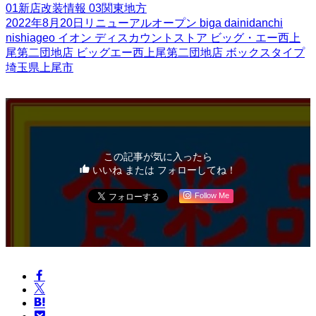
01新店改装情報
03関東地方
2022年8月20日リニューアルオープン
biga
dainidanchi
nishiageo
イオン
ディスカウントストア
ビッグ・エー西上
尾第二団地店
ビッグエー西上尾第二団地店
ボックスタイプ
埼玉県上尾市
この記事が気に入ったら
いいね または フォローしてね！
Follow Me