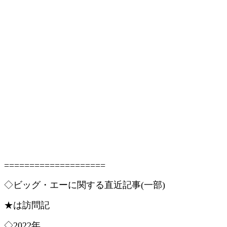
====================
◇ビッグ・エーに関する直近記事(一部)
★は訪問記
◇2022年