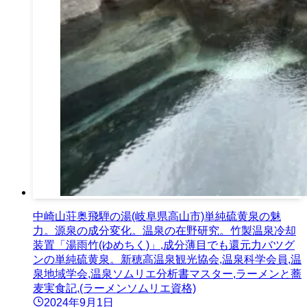
中崎山荘奥飛騨の湯(岐阜県高山市)単純硫黄泉の魅
力。源泉の成分変化。温泉の在野研究。竹製温泉冷却
装置「湯雨竹(ゆめちく)」,成分薄目でも還元力バツグ
ンの単純硫黄泉。新穂高温泉観光協会,温泉科学会員,温
泉地域学会,温泉ソムリエ分析書マスター,ラーメンと蕎
麦実食記,(ラーメンソムリエ資格)
2024年9月1日