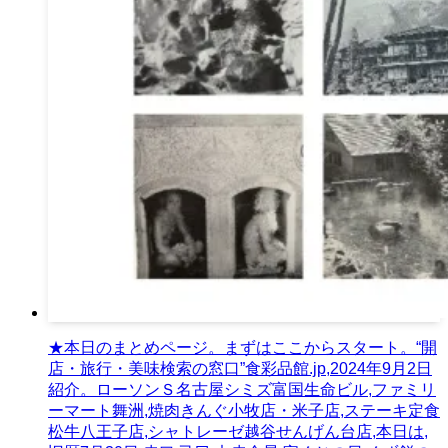
★本日のまとめページ。まずはここからスタート。“開
店・旅行・美味検索の窓口”食彩品館.jp,2024年9月2日
紹介。ローソンＳ名古屋シミズ富国生命ビル,ファミリ
ーマート舞洲,焼肉きんぐ小牧店・米子店,ステーキ定食
松牛八王子店,シャトレーゼ越谷せんげん台店,本日は,