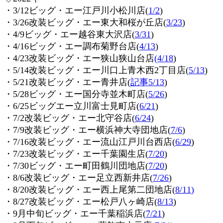
・3/12ビッグ・エー江戸川小松川店(
1/2
)
・3/26改装ビッグ・エー東大和桜が丘店(
3/23
)
・4/9ビッグ・エー越谷東大沢店(
3/31
)
・4/16ビッグ・エー調布菊野台店(
4/13
)
・4/23改装ビッグ・エー狭山狭山台店
(
4/18
)
・5/14改装ビッグ・エー川口上青木西2丁目店(
5/13
)
・5/21改装ビッグ・エー青井店(
記事5/13
)
・5/28ビッグ・エー国分寺並木町店(
5/26
)
・6/25ビッグエー立川富士見町店(
6/21
)
・7/2改装ビッグ・エー北守谷店(
6/24
)
・7/9改装ビッグ・エー横浜神大寺団地店(
7/6
)
・7/16改装ビッグ・エー流山江戸川台西店(
6/29
)
・7/23改装ビッグ・エー千葉園生店(
7/20
)
・7/30ビッグ・エー町田鶴川団地店(
7/20
)
・8/6改装ビッグ・エー足立西新井店(
7/26
)
・8/20改装ビッグ・エー西上尾第二団地店(
8/11
)
・8/27改装ビッグ・エー松戸八ヶ崎店(
8/13
)
・9月中旬ビッグ・エー千葉稲浜店(
7/21
)