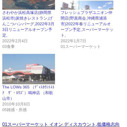
さわやか浜松高塚店(静岡県
フレッシュプラザユニオン仲
浜松市)炭焼きレストラン,げ
間店(野嵩商会,沖縄県浦添
んこつハンバーグ,2022年3月
市)2022年春リニューアルオ
3日リニューアルオープン予
ープン予定,スーパーマーケッ
定,
ト,
2022年2月4日
2022年1月7日
03食事
01スーパーマーケット
The LOWs 365 （ﾃﾞｨｽｶｳﾝﾄｽﾄ
ｱ ｻﾞ・ﾛｳｽﾞ）鳴神店 （和歌
山市）
2010年10月6日
05雑感・所感
01スーパーマーケット
イオン
ディスカウント,低価格志向