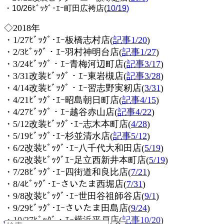
・10/26ﾋﾞｯｸﾞ･ｴｰ町田広袴店(
10/19
)
◇2018年
・1/27ﾋﾞｯｸﾞ･ｴｰ
板橋志村店(
記事1/20
)
・2/3ﾋﾞｯｸﾞ・ｴｰ羽村神明台店(
記事1/27
)
・3/24ﾋﾞｯｸﾞ・ｴｰ青梅河辺町店(
記事3/17
)
・3/31改装ﾋﾞｯｸﾞ・ｴｰ東岩槻店(
記事3/2
8
)
・4/14改装ﾋﾞｯｸﾞ・ｴｰ習志野実籾店(
3/31
)
・4/21ﾋﾞｯｸﾞ･ｴｰ昭島朝日町店(
記事4/15
)
・4/27ﾋﾞｯｸﾞ・ｴｰ越谷赤山店(
記事4/22
)
・5/12改装ﾋﾞｯｸﾞ･ｴｰ志木本町店(
4/28
)
・5/19ﾋﾞｯｸﾞ･ｴｰ杉並清水店(
記事5/12
)
・6/2改装ﾋﾞｯｸﾞ･ｴｰ八千代大和田店(
5/19
)
・6/2改装ﾋﾞｯｸﾞｴｰ足立西新井本町店(
5/19
)
・7/28ﾋﾞｯｸﾞ･ｴｰ四街道和良比店(
7/21
)
・8/4ﾋﾞｯｸﾞ･ｴｰさいたま西堀店(
7/31
)
・9/8改装ﾋﾞｯｸﾞ･ｴｰ世田谷祖師谷店(
9/1
)
・9/29ﾋﾞｯｸﾞ･ｴｰさいたま田島店(
9/24
)
・10/27ﾋﾞｯｸﾞ・ｴｰ横浜平戸店(
記事10/20
)