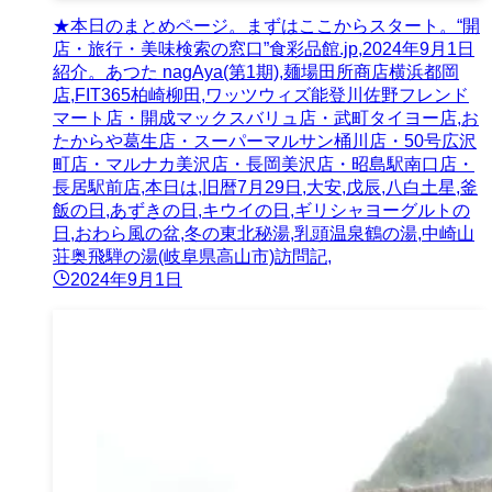
★本日のまとめページ。まずはここからスタート。“開
店・旅行・美味検索の窓口”食彩品館.jp,2024年9月1日
紹介。あつた nagAya(第1期),麺場田所商店横浜都岡
店,FIT365柏崎柳田,ワッツウィズ能登川佐野フレンド
マート店・開成マックスバリュ店・武町タイヨー店,お
たからや葛生店・スーパーマルサン桶川店・50号広沢
町店・マルナカ美沢店・長岡美沢店・昭島駅南口店・
長居駅前店,本日は,旧暦7月29日,大安,戊辰,八白土星,釜
飯の日,あずきの日,キウイの日,ギリシャヨーグルトの
日,おわら風の盆,冬の東北秘湯,乳頭温泉鶴の湯,中崎山
荘奥飛騨の湯(岐阜県高山市)訪問記,
2024年9月1日