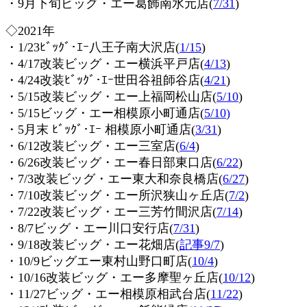
・9月下旬ビッグ・エー葛飾南水元店
(
7/31
)
◇2021年
・1/23ﾋﾞｯｸﾞ･ｴｰ八王子南大沢店(
1/15
)
・4/17改装ビッグ・エー横浜平戸店
(
4/13
)
・4/24改装ﾋﾞｯｸﾞ･ｴｰ世田谷祖師谷店(
4/21
)
・5/15改装ビッグ・エー上福岡松山店(
5/10
)
・5/15ビッグ・エー相模原小町通店(
5/10
)
・5月末 ﾋﾞｯｸﾞ･ｴｰ 相模原小町通店(
3/31
)
・6/12改装ビッグ・エー三室店(
6/4
)
・6/26改装ビッグ・エー春日部東口店(
6/22
)
・7/3改装ビッグ・エー東大和奈良橋店(
6/27
)
・7/10改装ビッグ・エー所沢狭山ヶ丘店(
7/2
)
・7/22改装ビッグ・エー三芳竹間沢店
(
7/14
)
・8/7ビッグ・エー川口安行店(
7/31
)
・9/18改装ビッグ・エー花畑店(
記事9/7
)
・10/9ビッグエー東村山野口町店(
10/4
)
・10/16改装ビッグ・エー多摩聖ヶ丘店(
10/12
)
・11/27ビッグ・エー相模原相武台店
(
11/22
)