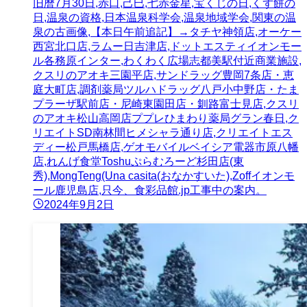
旧暦7月30日,赤口,己巳,七赤金星,宝くじの日,くず餅の
日,温泉の資格,日本温泉科学会,温泉地域学会,関東の温
泉の古画像,【本日午前追記】→タチヤ神領店,オーケー
西宮北口店,ラムー日吉津店,ドットエスティイオンモー
ル各務原インター,わくわく広場志都美駅付近商業施設,
クスリのアオキ三園平店,サンドラッグ豊岡7条店・恵
庭大町店,調剤薬局ツルハドラッグ八戸小中野店・たま
プラーザ駅前店・尼崎東園田店・釧路富士見店,クスリ
のアオキ松山高岡店ププレひまわり薬局グラン春日,ク
リエイトSD南林間ヒメシャラ通り店,クリエイトエス
ディー松戸馬橋店,ゲオモバイルベイシア電器市原八幡
店,れんげ食堂Toshuぷらむろーど杉田店(東
秀),MongTeng(Una casita(おなかすいた),Zoffイオンモ
ール鹿児島店,只今、食彩品館.jp工事中の案内。
2024年9月2日