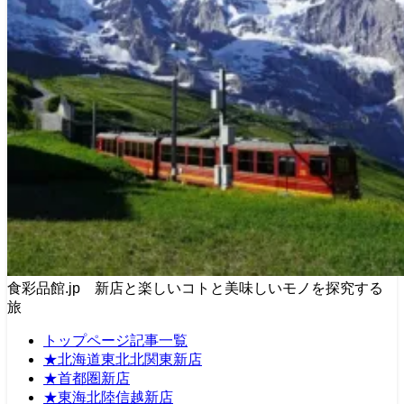
食彩品館.jp 新店と楽しいコトと美味しいモノを探究する
旅
トップページ記事一覧
★北海道東北北関東新店
★首都圏新店
★東海北陸信越新店