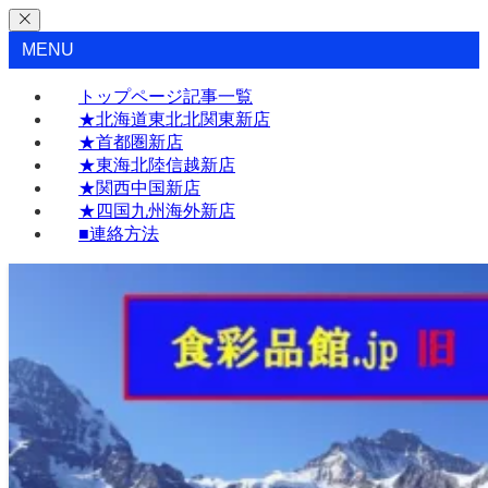
MENU
トップページ記事一覧
★北海道東北北関東新店
★首都圏新店
★東海北陸信越新店
★関西中国新店
★四国九州海外新店
■連絡方法