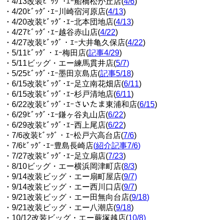
・4/13改装ﾋﾞｯｸﾞ･ｴｰ船橋松が丘店(
4/6
)
・4/20ﾋﾞｯｸﾞ･ｴｰ川崎宿河原店(
4/13
)
・4/20改装ﾋﾞｯｸﾞ･ｴｰ北本団地店(
4/13
)
・4/27ﾋﾞｯｸﾞ･ｴｰ越谷赤山店(
4/22
)
・4/27改装ﾋﾞｯｸﾞ・ｴｰ大井亀久保店(
4/22
)
・5/11ﾋﾞｯｸﾞ・ｴｰ梅田店(
記事4/29
)
・5/11ビッグ・エー練馬貫井店
(
5/7
)
・5/25ﾋﾞｯｸﾞ･ｴｰ墨田京島店(
記事5/18
)
・6/15改装ﾋﾞｯｸﾞ･ｴｰ足立南花畑店(
6/11
)
・6/15改装ﾋﾞｯｸﾞ･ｴｰ杉戸清地店(
6/11
)
・6/22改装ﾋﾞｯｸﾞ･ｴｰさいたま東浦和店(
6/15
)
・6/29ﾋﾞｯｸﾞ･ｴｰ鎌ヶ谷丸山店(
6/22
)
・6/29改装ﾋﾞｯｸﾞ･ｴｰ西上尾店(
6/22
)
・7/6改装ﾋﾞｯｸﾞ・ｴｰ松戸六高台店(
7/6
)
・7/6ﾋﾞｯｸﾞ･ｴｰ豊島長崎店
(
紹介記事7/6
)
・7/27改装ﾋﾞｯｸﾞ･ｴｰ足立扇店(
7/23
)
・8/10ビッグ・エー横浜岡津町店(
8/3
)
・9/14改装ビッグ・エー扇町屋店(
9/7)
・9/14改装ビッグ・エー西川口店(
9/7
)
・9/21改装ビッグ・エー田無向台店
(
9/18
)
・9/21改装ビッグ・エー八潮店(
9/18
)
・10/12改装ビッグ・エー蕨塚越店(
10/8)