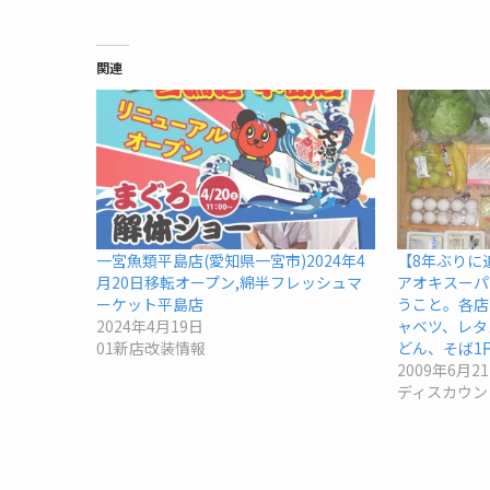
関連
一宮魚類平島店(愛知県一宮市)2024年4
【8年ぶりに
月20日移転オープン,綿半フレッシュマ
アオキスーパ
ーケット平島店
うこと。各店
2024年4月19日
ャベツ、レタ
01新店改装情報
どん、そば1
2009年6月2
ディスカウン