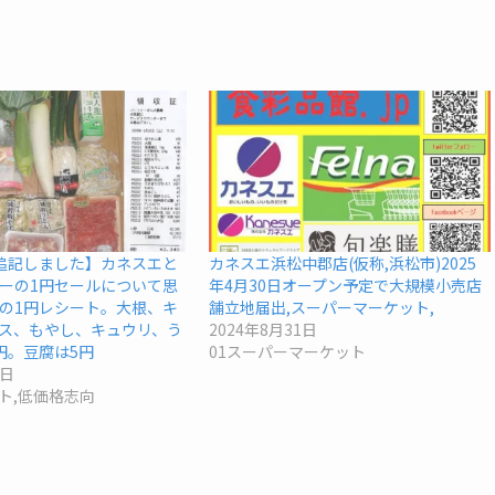
追記しました】カネスエと
カネスエ浜松中郡店(仮称,浜松市)2025
ーの1円セールについて思
年4月30日オープン予定で大規模小売店
の1円レシート。大根、キ
舗立地届出,スーパーマーケット,
ス、もやし、キュウリ、う
2024年8月31日
円。豆腐は5円
01スーパーマーケット
1日
ト,低価格志向