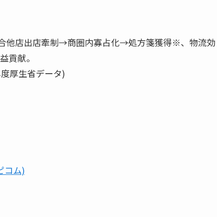
競合他店出店牽制→商圏内寡占化→処方箋獲得※、物流効
益貢献。
年度厚生省データ)
ピコム)