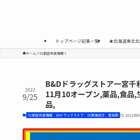
トップページ記事一覧
★北海道東北北
ホーム
01新店改装情報
B&Dドラッグストア一宮千秋
2022
11月10オープン,薬品,食品
9/25
品,
01新店改装情報
04ドラッグストア
05東海地方
愛知県
2022年