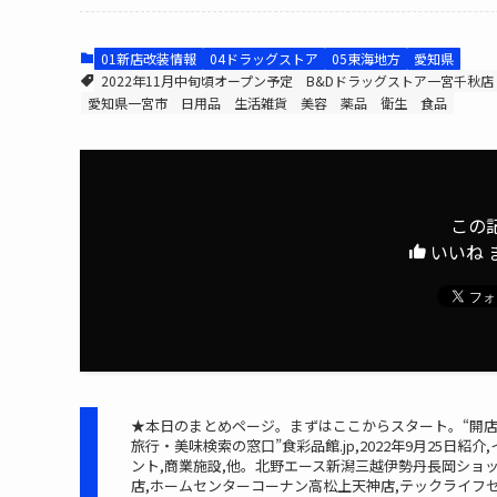
01新店改装情報
04ドラッグストア
05東海地方
愛知県
2022年11月中旬頃オープン予定
B&Dドラッグストア一宮千秋店
愛知県一宮市
日用品
生活雑貨
美容
薬品
衛生
食品
この
いいね 
★本日のまとめページ。まずはここからスタート。“開
旅行・美味検索の窓口”食彩品館.jp,2022年9月25日紹介,
ント,商業施設,他。北野エース新潟三越伊勢丹長岡ショ
店,ホームセンターコーナン高松上天神店,テックライフ