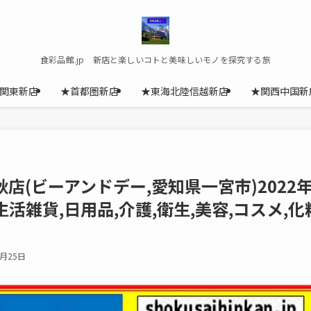
食彩品館.jp 新店と楽しいコトと美味しいモノを探究する旅
関東新店
★首都圏新店
★東海北陸信越新店
★関西中国新
店(ビーアンドデー,愛知県一宮市)2022
,生活雑貨,日用品,介護,衛生,美容,コスメ,化
9月25日