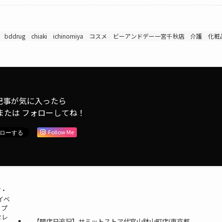
bddrug
chiaki
ichinomiya
コスメ
ビーアンドデー一宮千秋店
介護
化粧
記事が気に入ったら
または フォローしてね！
Follow Me
店・
イベ
ップ
セレ
【開店日追記】サミットストア代官山鉢山町店(東京都