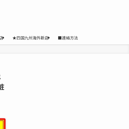
店
★四国九州海外新店
■連絡方法
年
粧