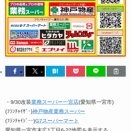
・9/30改装
業務スーパー一宮店
(愛知県一宮市)
(ﾌﾗﾝﾁｬｲｻﾞｰ)
神戸物産業務スーパー
(ﾌﾗﾝﾁｬｲｼﾞｰｰ)
G7スーパーマート
愛知県一宮市末広1丁目6-22地図を表示する