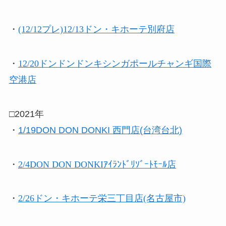
・
(12/12プレ)12/13ドン・キホーテ別府店
・
12/20ドンドンドンキシンガポールチャンギ国際
空港店
□2021年
・
1/19DON DON DONKI 西門店(台湾台北)
・
2/4DON DON DONKIｱｲﾗﾝﾄﾞﾘｿﾞｰﾄﾓｰﾙ店
・
2/26ドン・キホーテ栄三丁目店(名古屋市)