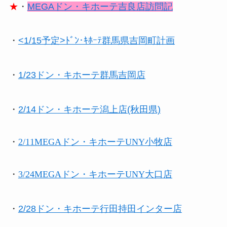
★
・
MEGAドン・キホーテ吉良店訪問記
・
<1/15予定>ﾄﾞﾝ･ｷﾎｰﾃ群馬県吉岡町計画
・
1/23ドン・キホーテ群馬吉岡店
・
2/14ドン・キホーテ潟上店(秋田県)
・
2/11MEGAドン・キホーテUNY小牧店
・
3/24MEGAドン・キホーテUNY大口店
・
2/28ドン・キホーテ行田持田インター店