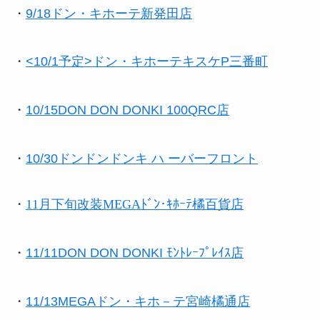
・
9/18ドン・キホーテ新発田店
・
<10/1予定>
ドン・キホーテキスケP三番町
・
10/15DON DON DONKI 100QRC店
・
10/30ドンドンドンキ ハ ーバーフロント
・
11月下旬改装MEGAﾄﾞﾝ･ｷﾎｰﾃ橘百貨店
・
11/11DON DON DONKI ﾓﾝﾄﾚｰﾌﾟﾚｲｽ店
・
11/13MEGAドン・キホ－テ宮崎橘通店