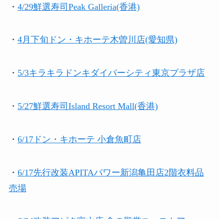
・
4/29
鮮選寿司Peak Galleria(香港)
・
4月下旬ドン・キホーテ木曽川店(愛知県)
・
5/3
キラキラドンキダイバーシティ東京プラザ店
・
5/27鮮選寿司Island Resort Mall(香港)
・
6/17
ドン・キホーテ 小倉魚町店
・
6/17先行改装
APITAパワー新潟亀田店2階衣料品
売場