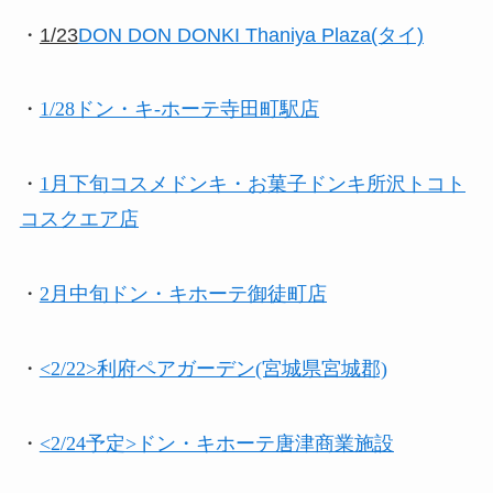
・
1/23
DON DON DONKI Thaniya Plaza(タイ)
・
1/28
ドン・キ-ホーテ寺田町駅店
・
1月下旬
コスメドンキ・お菓子ドンキ所沢トコト
コスクエア店
・
2月中旬
ドン・キホーテ御徒町店
・
<2/22>利府ペアガーデン(宮城県宮城郡)
・
<2/24予定>ドン・キホーテ唐津商業施設