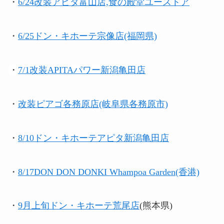
・
6/24改装
アピタ富山店,食の殿堂ユーストア
・
6/25ドン・キホーテ宗像店(福岡県)
・
7/1改装APITAパワー新潟亀田店
・
改装ピアゴ各務原店(岐阜県各務原市)
・
8/10
ドン・キホーテアピタ新潟亀田店
・
8/17DON DON DONKI Whampoa Garden(香港)
・
9月上旬ドン・キホーテ荒尾店
(熊本県)