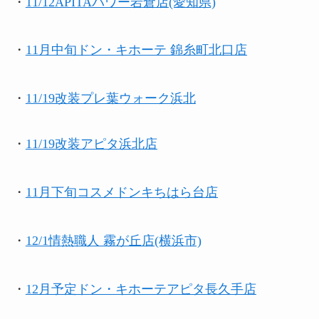
・
11/12APITAパワー岩倉店(愛知県)
・
11月中旬
ドン・キホーテ 錦糸町北口店
・
11/19改装プレ葉ウォーク浜北
・
11/19改装アピタ浜北店
・
11月下旬コスメドンキちはら台店
・
12/1情熱職人 霧が丘店(横浜市)
・
12月予定
ドン・キホーテアピタ長久手店