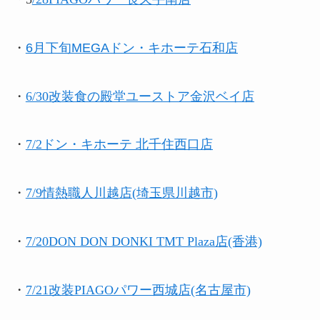
・
6月下旬MEGAドン・キホーテ石和店
・
6/30改装食の殿堂ユーストア金沢ベイ店
・
7/2
ドン・キホーテ 北千住西口店
・
7/9情熱職人川越店(埼玉県川越市)
・
7/20DON DON DONKI TMT Plaza店(香港)
・
7/21改装PIAGOパワー西城店(名古屋市)