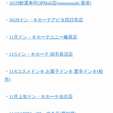
・
10/29鮮選寿司OPMall店(sensensushi,香港)
・
10/29
ドン・キホーテアピタ四日市店
・
11月ドン・キホーテユニー榛原店
・
11/5
ドン・キホーテ 稲毛長沼店
・
11/6コスメドンキ,お菓子ドンキ,驚辛ドンキ(柏
市)
・
11月上旬
ドン・キホーテ合志店