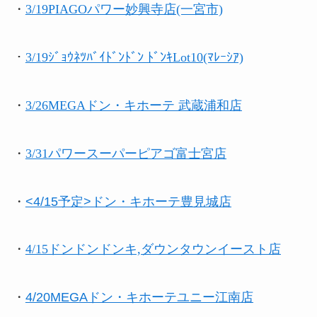
・
3/19PIAGOパワー妙興寺店(一宮市)
・
3/19ｼﾞｮｳﾈﾂﾊﾞｲﾄﾞﾝﾄﾞﾝ ﾄﾞﾝｷLot10(ﾏﾚｰｼｱ)
・
3/26MEGAドン・キホーテ 武蔵浦和店
・
3/31パワースーパーピアゴ富士宮店
・
<4/15予定>ドン・キホーテ豊見城店
・
4/15ドンドンドンキ,ダウンタウンイースト店
・
4/20MEGAドン・キホーテユニー江南店