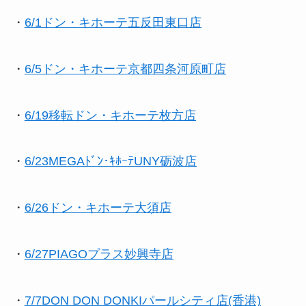
・
6/1ドン・キホーテ五反田東口店
・
6/5ドン・キホーテ京都四条河原町店
・
6/19移転ドン・キホーテ枚方店
・
6/23MEGAﾄﾞﾝ･ｷﾎｰﾃUNY砺波店
・
6/26ドン・キホーテ大須店
・
6/27PIAGOプラス妙興寺店
・
7/7DON DON DONKIパールシティ店(香港)