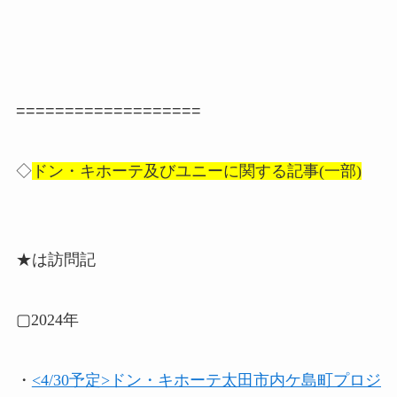
===================
◇
ドン・キホーテ及びユニーに関する記事(一部)
★は訪問記
▢2024年
・
<4/30予定>ドン・キホーテ太田市内ケ島町プロジ