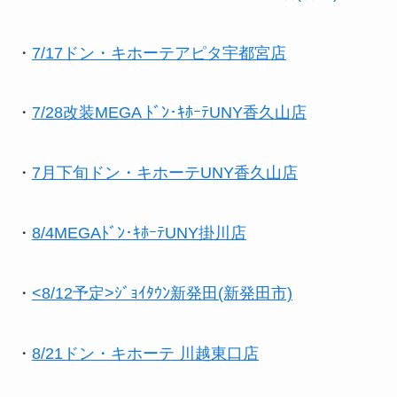
・
7/17ドン・キホーテアピタ宇都宮店
・
7/28改装MEGA ﾄﾞﾝ･ｷﾎｰﾃUNY香久山店
・
7月下旬ドン・キホーテUNY香久山店
・
8/4MEGAﾄﾞﾝ･ｷﾎｰﾃUNY掛川店
・
<8/12予定>ｼﾞｮｲﾀｳﾝ新発田(新発田市)
・
8/21ドン・キホーテ 川越東口店