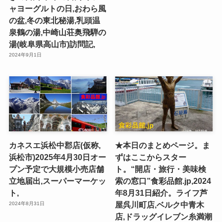
ャヨーグルトの日,おわら風
の盆,冬の東北秘湯,乳頭温
泉鶴の湯,中崎山荘奥飛騨の
湯(岐阜県高山市)訪問記,
2024年9月1日
カネスエ浜松中郡店(仮称,
★本日のまとめページ。ま
浜松市)2025年4月30日オー
ずはここからスター
プン予定で大規模小売店舗
ト。“開店・旅行・美味検
立地届出,スーパーマーケッ
索の窓口”食彩品館.jp,2024
ト,
年8月31日紹介。ライフ芦
屋呉川町店,ベルク中青木
2024年8月31日
店,ドラッグイレブン糸満潮