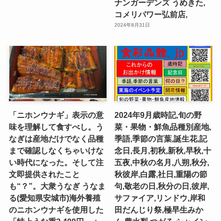
ナンガーデンズ うめきた,
コメリパワー弘前店,
2024年8月31日
「ニホンウナギ」表示の意
2024年9月歳時記,旬の野
味を理解して食すべし。う
菜・果物・鮮魚品種別産地,
なぎは産地だけでなく品種
季語,季節の言葉,誕生花,記
まで確認しなくちゃいけな
念日,長月,初秋,新秋,早秋,十
い時代になった。そして注
五夜,中秋の名月,八朔,秋分,
文即提供されたこと
秋彼岸,白露,社日,重陽の節
も“？”。大衆うなぎ うなま
句,敬老の日,秋分の日,彼岸,
る(愛知県安城市)海外養殖
サファイア,リンドウ,岸和
のニホンウナギを使用した
田だんじり祭,極早生みか