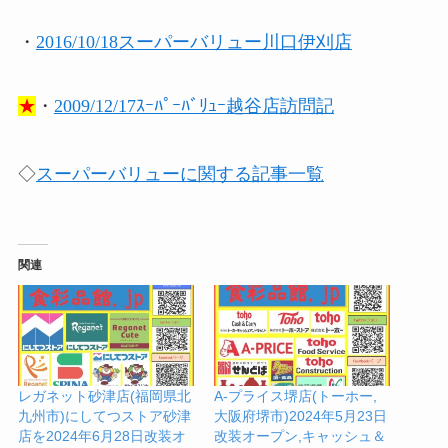
・
2016/10/18スーパーバリュー川口伊刈店
★
・
2009/12/17ｽｰﾊﾟｰﾊﾞﾘｭｰ越谷店訪問記
◇
スーパーバリューに関する記事一覧
関連
レガネット砂津店(福岡県北
A-プライス堺店(トーホー,
九州市)にしてつストア砂津
大阪府堺市)2024年5月23日
店を2024年6月28日改装オ
改装オープン,キャッシュ＆