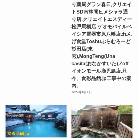
り薬局グラン春日,クリエイ
トSD南林間ヒメシャラ通
り店,クリエイトエスディー
松戸馬橋店,ゲオモバイルベ
イシア電器市原八幡店,れん
げ食堂Toshuぷらむろーど
杉田店(東
秀),MongTeng(Una
casita(おなかすいた),Zoff
イオンモール鹿児島店,只
今、食彩品館.jp工事中の案
内。
2024年9月2日