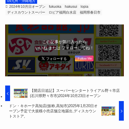
09九州・沖縄地方
2024年10月日オープン
fukuoka
hakusui
lopia
ディスカウントスーパー
ロピア福岡白水店
福岡県春日市
この記事が気に入ったら
いいね または フォローしてね！
Follow Me
【開店日追記】スーパーセンタートライアル野々市店
(石川県野々市市)2024年10月23日オープン
ドン・キホーテ高知店(仮称,高知市)2025年1月20日オ
ープン予定で大規模小売店舗立地届出,ディスカウン
トストア,