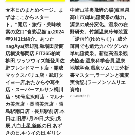
★本日のまとめページ。ま
中崎山荘奥飛騨の湯(岐阜県
ずはここからスター
高山市)単純硫黄泉の魅力。
ト。“開店・旅行・美味検
源泉の成分変化。温泉の在
索の窓口”食彩品館.jp,2024
野研究。竹製温泉冷却装置
年9月1日紹介。あつた
「湯雨竹(ゆめちく)」,成分
nagAya(第1期),麺場田所商
薄目でも還元力バツグンの
店横浜都岡店,FIT365柏崎
単純硫黄泉。新穂高温泉観
柳田,ワッツウィズ能登川佐
光協会,温泉科学会員,温泉
野フレンドマート店・開成
地域学会,温泉ソムリエ分析
マックスバリュ店・武町タ
書マスター,ラーメンと蕎麦
イヨー店,おたからや葛生
実食記,(ラーメンソムリエ
店・スーパーマルサン桶川
資格)
店・50号広沢町店・マルナ
2024年9月1日
カ美沢店・長岡美沢店・昭
島駅南口店・長居駅前店,本
日は,旧暦7月29日,大安,戊
辰,八白土星,釜飯の日,あず
きの日,キウイの日,ギリシ