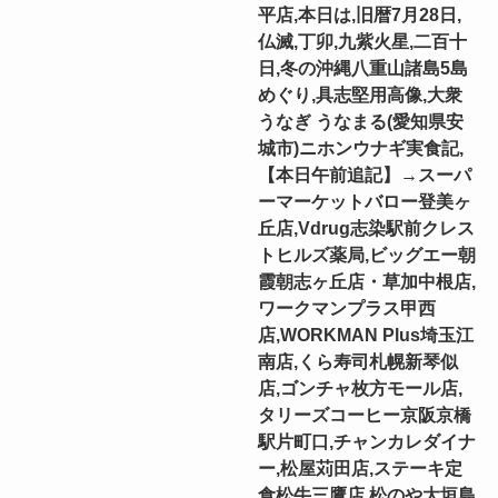
平店,本日は,旧暦7月28日,
仏滅,丁卯,九紫火星,二百十
日,冬の沖縄八重山諸島5島
めぐり,具志堅用高像,大衆
うなぎ うなまる(愛知県安
城市)ニホンウナギ実食記,
【本日午前追記】→スーパ
ーマーケットバロー登美ヶ
丘店,Vdrug志染駅前クレス
トヒルズ薬局,ビッグエー朝
霞朝志ヶ丘店・草加中根店,
ワークマンプラス甲西
店,WORKMAN Plus埼玉江
南店,くら寿司札幌新琴似
店,ゴンチャ枚方モール店,
タリーズコーヒー京阪京橋
駅片町口,チャンカレダイナ
ー,松屋苅田店,ステーキ定
食松牛三鷹店,松のや大垣島