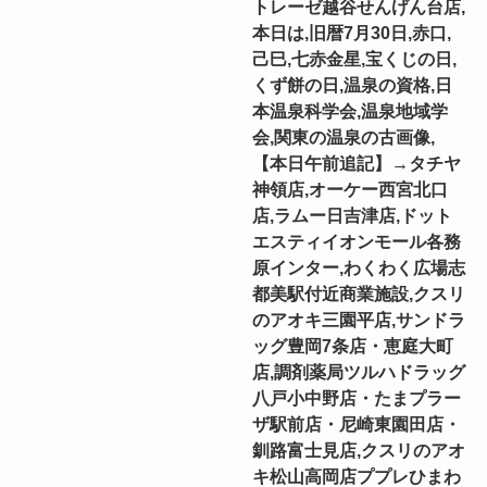
トレーゼ越谷せんげん台店,
本日は,旧暦7月30日,赤口,
己巳,七赤金星,宝くじの日,
くず餅の日,温泉の資格,日
本温泉科学会,温泉地域学
会,関東の温泉の古画像,
【本日午前追記】→タチヤ
神領店,オーケー西宮北口
店,ラムー日吉津店,ドット
エスティイオンモール各務
原インター,わくわく広場志
都美駅付近商業施設,クスリ
のアオキ三園平店,サンドラ
ッグ豊岡7条店・恵庭大町
店,調剤薬局ツルハドラッグ
八戸小中野店・たまプラー
ザ駅前店・尼崎東園田店・
釧路富士見店,クスリのアオ
キ松山高岡店ププレひまわ