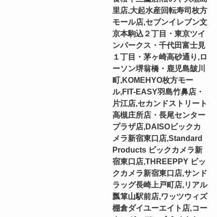
里店,大起水産回転寿司枚方
モール店,セブンイレブン文
京本駒込２丁目・東京ツイ
ンパークス・千代田富士見
１丁目・茅ヶ崎高砂通り,ロ
ーソン堺翁橋・鹿児島皷川
町,KOMEHYO枚方モー
ル,FIT-EASY羽島竹鼻店・
片江店,セカンドストリート
高槻庄所店・長尾センター
プラザ店,DAISOビックカ
メラ新宿東口店,Standard
Products ビックカメラ新
宿東口店,THREEPPY ビッ
クカメラ新宿東口店,サンド
ラッグ長崎上戸町店,リアル
瓢箪山駅前店,ワッツウィズ
棚倉ダイユーエイト店,コー