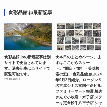
食彩品館.jp最新記事
食彩品館.jpの新規記事は別
★本日のまとめページ。ま
サイトで更新されていま
ずはここからスター
す。過去記事は当サイトで
ト。“開店・旅行・美味検
閲覧可能です。
索の窓口”食彩品館.jp,2024
年9月2日紹介。ローソンＳ
2024年9月3日
名古屋シミズ富国生命ビル,
ファミリーマート舞洲,焼肉
きんぐ小牧店・米子店,ステ
ーキ定食松牛八王子店,シャ