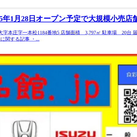
25年1月28日オープン予定で大規模小売店
字一本松1184番地5 店舗面積 3,797㎡ 駐車場 20台 届出内容 開
に関する記事 ・...