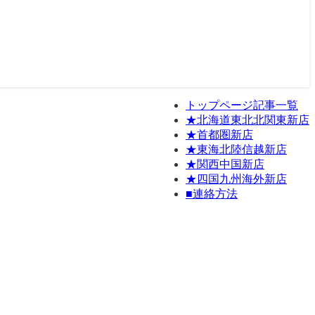
トップページ記事一覧
★北海道東北北関東新店
★首都圏新店
★東海北陸信越新店
★関西中国新店
★四国九州海外新店
■連絡方法