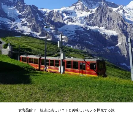
食彩品館.jp 新店と楽しいコトと美味しいモノを探究する旅