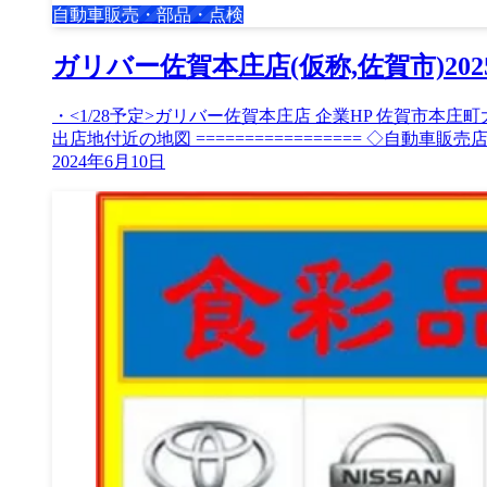
自動車販売・部品・点検
ガリバー佐賀本庄店(仮称,佐賀市)20
・<1/28予定>ガリバー佐賀本庄店 企業HP 佐賀市本庄町大字本庄
出店地付近の地図 ================= ◇自動車販売店
2024年6月10日