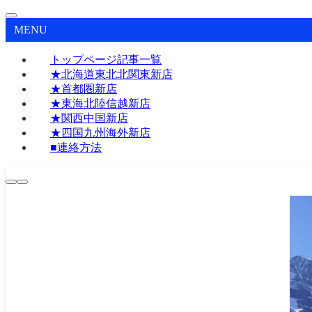
MENU
トップページ記事一覧
★北海道東北北関東新店
★首都圏新店
★東海北陸信越新店
★関西中国新店
★四国九州海外新店
■連絡方法