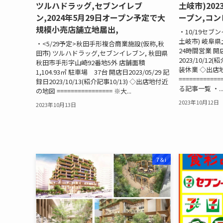
ツルハドラッグ,セブンイレブ
土岐市)202
ン,2024年5月29日オープン予定で大
ープン,コンビ
規模小売店舗立地届出,
・10/19セ
土岐市) 岐阜
・<5/29予定>秋田手形複合商業施設(仮称,秋
24時間営業 開店
田市) ツルハドラッグ,セブンイレブン, 秋田県
2023/10/12
秋田市手形字山崎92番地5外 店舗面積
装休業 ◇出店
1,104.93㎡ 駐車場 37台 開店日2023/05/29 記
=========
録日2023/10/13(紹介記事10/13) ◇出店地付近
る記事一覧 ・..
の地図 ================ ※大...
2023年10月12日
2023年10月13日
7＆i