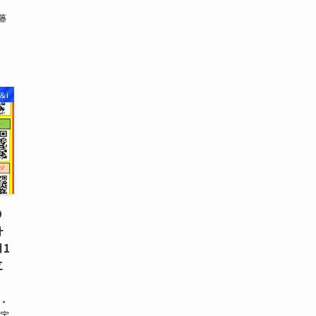
藤
＆i
り
計
月1
立
・
県宇