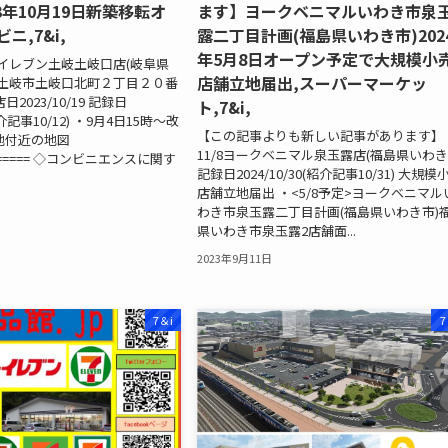
3年10月19日新築移転オ
ます】ヨークベニマルいわき市泉
ニ,7&i,
露二丁目計画(福島県いわき市)202
年5月8日オープン予定で大規模小
ブンイレブン土岐土岐口店(岐阜県
店舗立地届出,スーパーマーケッ
県土岐市土岐口北町２丁目２０番
日2023/10/19 記録日
ト,7&i,
(紹介記事10/12) ・9月4日15時～改
【この記事よりも新しい記事があります】 
地付近の地図
11/8ヨークベニマル泉玉露店(福島県いわき
======== ◇コンビニエンスに関す
記録日2024/10/30(紹介記事10/31) 大規模
.
店舗立地届出 ・<5/8予定>ヨークベニマル
わき市泉玉露二丁目計画(福島県いわき市)
県いわき市泉玉露2店舗面...
2023年9月11日
7＆i
7