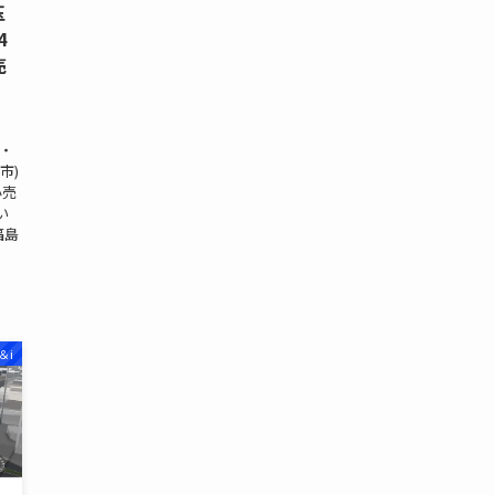
玉
4
売
・
市)
小売
い
福島
＆i