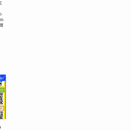
江
-
0-
0-
時間
＆i
り