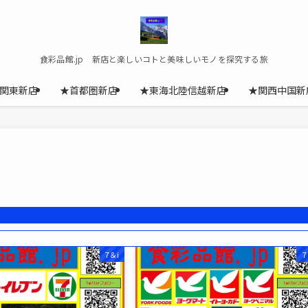
食彩品館.jp 新店と楽しいコトと美味しいモノを探究する旅
関東新店
★首都圏新店
★東海北陸信越新店
★関西中国新
7＆i
7