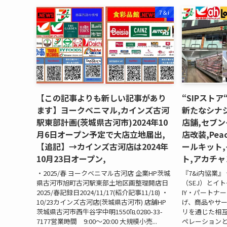
7＆i
【この記事よりも新しい記事があり
“SIPスト
ます】ヨークベニマル,カインズ古河
新たなシナ
駅東部計画(茨城県古河市)2024年10
店舗,セブ
月6日オープン予定で大店立地届出,
店改装,Pea
【追記】→カインズ古河店は2024年
ールキット,
10月23日オープン,
ト,アカチャ
・2025/春 ヨークベニマル古河店 企業HP茨城
『7&i内協業
県古河市旭町古河駅東部土地区画整理開店日
（SEJ）とイト
2025/春記録日2024/11/17(紹介記事11/18) ・
IY・パートナ
10/23カインズ古河店(茨城県古河市) 店舗HP
げ、商品やサ
茨城県古河市西牛谷字中明1550℡0280-33-
リを通じた相
7177営業時間 9:00〜20:00 大規模小売...
ペレーションと