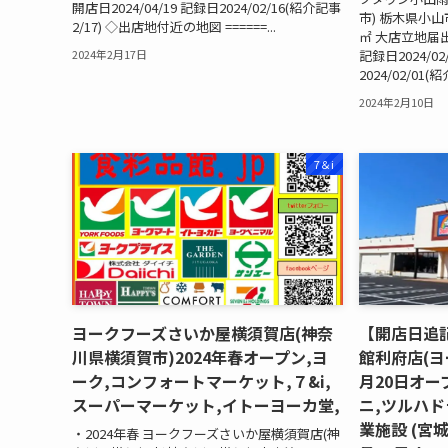
開店日2024/04/19 記録日2024/02/16(紹介記事
市) 栃木県小山市
2/17) ◇出店地付近の地図 ======...
㎡ 大店立地届出
記録日2024/02
2024年2月17日
2024/02/01(紹
2024年2月10日
7＆i
ヨークフーズさいか屋横須賀店(神奈
【開店日追
川県横須賀市)2024年春オープン,ヨ
館利府店(ヨ
ーク,コンフォートマーケット,７&i,
月20日オー
スーパーマーケット,イトーヨーカ堂,
ニ,ツルハド
業施設 (宮
・2024年春 ヨークフーズさいか屋横須賀店(神