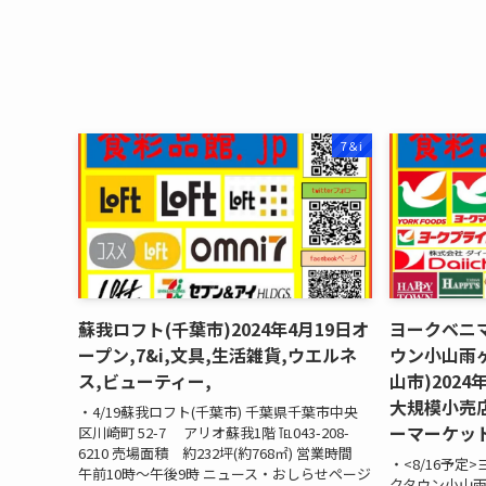
7＆i
蘇我ロフト(千葉市)2024年4月19日オ
ヨークベニ
ープン,7&i,文具,生活雑貨,ウエルネ
ウン小山雨ヶ
ス,ビューティー,
山市)202
大規模小売店
・4/19蘇我ロフト(千葉市) 千葉県千葉市中央
ーマーケット
区川崎町 52-7 アリオ蘇我1階 ℡043-208-
6210 売場面積 約232坪(約768㎡) 営業時間
・<8/16予定
午前10時～午後9時 ニュース・おしらせページ
クタウン小山雨