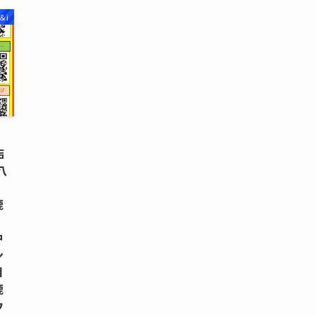
＆i
店
八
鹿
・
中
ン
目
鹿
ウ