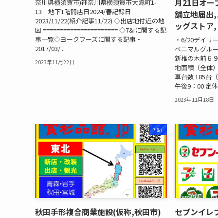
月21日オ
奈川県横須賀市)神奈川県横須賀市大滝町1-
13 地下1階開店日2024/春記録日
舗立地届出,
2023/11/22(紹介記事11/22) ◇出店地付近の地
ッグストア,
図 ====================== ◇7&iに関する記
事一覧◇ヨークフーズに関する記事・
・6/20デイ
2017/03/...
ベニマルグルー
新椎の木前６９番地
2023年11月22日
地面積（全体） 9
車台数 185台
午後9：00 定休
2023年11月18日
7＆i
秋田手形複合商業施設(仮称,秋田市)
セブンイレ