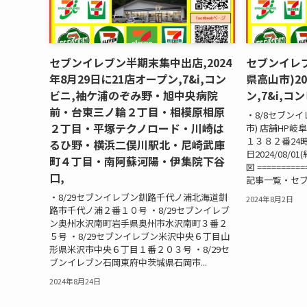
セブンイレブン半期末集中出店,2024
セブンイレ
年8月29日に21店オープン,7&i,コン
県高山市)2
ビニ,袖ケ浦のぞみ野・旭中央病院
ン,7&i,コ
前・台東三ノ輪２丁目・相模原相原
・8/8セブン
２丁目・平塚テクノロード・川崎は
市) 店舗HP
１３８２番24時
るひ野・横浜二俣川駅北・尼崎武庫
日2024/08/
町４丁目・南阿蘇河陽・伊集院下谷
図 =======
口,
記事一覧・セブ
・8/29セブンイレブン釧路千代ノ浦北海道釧
2024年8月2日
路市千代ノ浦２番１０号 ・8/29セブンイレブ
ン奥州水沢南町岩手県奥州市水沢南町３番２
５号 ・8/29セブンイレブン米沢中央６丁目山
形県米沢市中央６丁目１番２０３号 ・8/29セ
ブンイレブン石岡東府中茨城県石岡市...
2024年8月24日