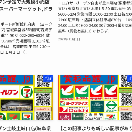
ープン予定で大規模小売店
・11/1ザ･ガーデン自由が丘木場店(東京都
スーパーマーケット,ドラ
東区) 東京都江東区木場1-5-30 電話番号 03
5606-5234 営業時間 10:00-22:00 土日祝 9:0
24:00 駐車場 ・店舗立体駐車場870台 10:0
リーポート新鮮館利府店 (ヨーク
24:00 土日祝 9:00-24:00 30分200円 最初2
プ) 宮城県宮城郡利府町森郷字
無料（買物有無にかかわらず...
 電 話 022ｰ290ｰ6834 敷
2023年11月1日
,780㎡ 売場面積 2,101㎡ 駐
（全体） 営業時間 午前9：30～
日 １月１日 （...
7＆i
7
ブン土岐土岐口店(岐阜県
【この記事よりも新しい記事があ