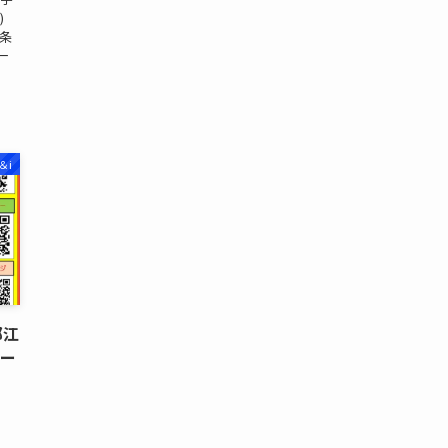
)
一条
一
＆i
都江
トー
圏