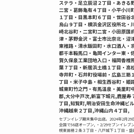
ステラ・足立辰沼２丁目・あきる
二宮・葛飾亀有４丁目・小平小川
１丁目・目黒本町６丁目・世田谷
烏山９丁目・横浜金沢区役所北・
崎北谷町・二宮町二宮・小田原国
津・茅野金沢・富士市比奈北・沼
東椎路・清水飯田町・水口酒人・
都千本鞍馬口・亀岡インター東・
賀久保泉工業団地入口・福岡香椎
葉７丁目・新居浜土橋１丁目・高
寺井町・石井町役場前・広島三筋
丁目・米子中島・相生西谷町・姫
城東町竹之門・有馬温泉・美里町
郡,大分中戸次,新富下城元,鹿屋寿
丁目,知覧町,明治安田生命沖縄ビル
沖縄越来２丁目,沖縄山内４丁目,
セブンイレブ期末集中出店。2024年2月29
全国で56店オープン, ・2/29セブンイレブ
幌東苗穂２条３丁目・八戸城下１丁目・盛