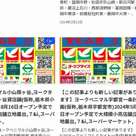
肴町・盛岡中野・秋田手形山崎・新白河駅
前・鹿沼上石川・西那須野緑・富岡田篠・
岡中栗須・前橋総社町東・藤岡中大塚・...
2024年2月23日
7＆i
7
マル小山雨ヶ谷,ヨークタ
【この記事よりも新しい記事があ
谷貸店舗(仮称,栃木県小
ます】ヨークベニマル宇都宮一条
4年8月16日オープン予定で
画(仮称,栃木県宇都宮市)2024年5
舗立地届出,７&i,スーパ
日オープン予定で大規模小売店舗
,
地届出,７&i,スーパーマーケット,
>ヨークベニマル小山雨ヶ谷,ヨー
【この記事よりも新しい記事があります】 
ヶ谷貸店舗(仮称,栃木県小山
5/30ヨークベニマルミライト一条店(栃木