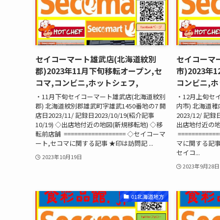
セイコーマート雄武店(北海道紋別
セイコーマ
郡)2023年11月下旬移転オープン,セ
市)2023年
コマ,コンビニ,ホットシェフ,
コンビニ,ホ
・11月下旬セイコーマート雄武店(北海道紋別
・12月上旬セ
郡) 北海道紋別郡雄武町字雄武1450番地の7 開
内市) 北海道稚
店日2023/11/ 記録日2023/10/19(紹介記事
2023/12/ 記録
10/19) ◇出店地付近の地図(新規移転地) ◇移
出店地付近の地
転前店舗 ================== ◇セイコーマ
==========
ート,セコマに関する記事 ★印は訪問記 ...
マに関する記事 ★
セイコ...
2023年10月19日
2023年9月28日
01北海道地方