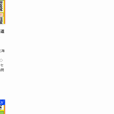
海道
予
北海
日
 ◇
◇セ
訪問
地方