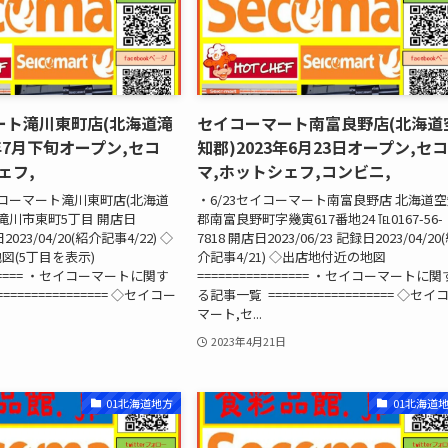
ート滝川東町店(北海道滝
セイコーマート南富良野店(北海道
3年7月下旬オープン,セコ
知郡)2023年6月23日オープン,セ
ェフ,
マ,ホットシェフ,コンビニ,
コーマート滝川東町店(北海道
・6/23セイコーマート南富良野店 北海道
道滝川市東町5丁目 開店日
郡南富良野町字幾寅617番地24 ℡0167-56-
日2023/04/20(紹介記事4/22) ◇
7818 開店日2023/06/23 記録日2023/04/20
図(5丁目を表示)
介記事4/21) ◇出店地付近の地図
======= ・セイコーマートに関す
================ ・セイコーマートに関
============== ◇セイコー
る記事一覧 ================== ◇セイ
マート,セ...
2023年4月21日
01北海道地方
01北海道