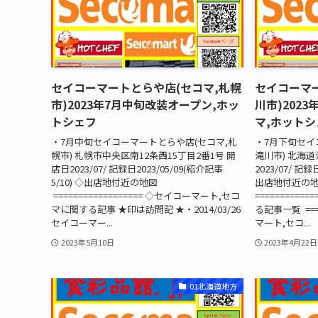
セイコーマートとらや店(セコマ,札幌
セイコーマ
市)2023年7月中旬改装オープン,ホッ
川市)202
トシェフ
マ,ホットシ
・7月中旬セイコーマートとらや店(セコマ,札
・7月下旬セイ
幌市) 札幌市中央区南12条西15丁目2番1号 開
滝川市) 北海
店日2023/07/ 記録日2023/05/09(紹介記事
2023/07/ 記録
5/10) ◇出店地付近の地図
出店地付近の地
================== ◇セイコーマート,セコ
=========
マに関する記事 ★印は訪問記 ★・2014/03/26
る記事一覧 ====
セイコーマー...
マート,セコ...
2023年5月10日
2023年4月22日
01北海道地方