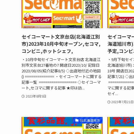
セイコーマート文京台店(北海道江別
セイコーマー
市)2023年10月中旬オープン,セコマ,
海道旭川市)
コンビニ,ホットシェフ,
予定,コンビ
・10月中旬セイコーマート文京台店 北海道江
・9月下旬セイ
別市文京台27番地の7 開店日2023/10/ 記録日
北海道旭川市)
2023/08/05(紹介記事8/5) ◇出店地付近の地図
18号 開店日2023
() ============== ・セイコーマートに関する
記事7/21) 
記事一覧 ================== ◇セイコーマ
==========
ート,セコマに関する記事 ★印は訪...
マに関する記事 ★
セイ...
2023年8月5日
2023年7月21日
01北海道地方