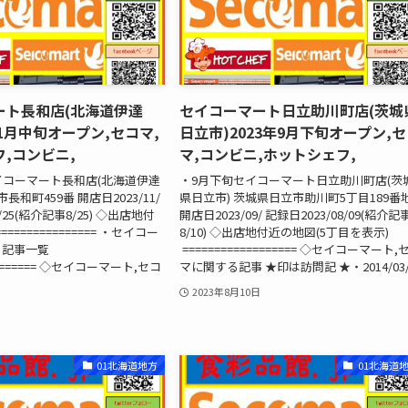
ート長和店(北海道伊達
セイコーマート日立助川町店(茨城
11月中旬オープン,セコマ,
日立市)2023年9月下旬オープン,
,コンビニ,
マ,コンビニ,ホットシェフ,
イコーマート長和店(北海道伊達
・9月下旬セイコーマート日立助川町店(茨
長和町459番 開店日2023/11/
県日立市) 茨城県日立市助川町5丁目189番
/25(紹介記事8/25) ◇出店地付
開店日2023/09/ 記録日2023/08/09(紹介記
=============== ・セイコー
8/10) ◇出店地付近の地図(5丁目を表示)
る記事一覧
================== ◇セイコーマート,
======== ◇セイコーマート,セコ
マに関する記事 ★印は訪問記 ★・2014/03/.
2023年8月10日
01北海道地方
01北海道