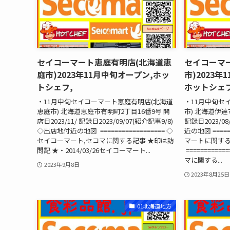
セイコーマート恵庭有明店(北海道恵
セイコーマ
庭市)2023年11月中旬オープン,ホッ
市)2023年
トシェフ,
ホットシェフ
・11月中旬セイコーマート恵庭有明店(北海道
・11月中旬セ
恵庭市) 北海道恵庭市有明町2丁目16番9号 開
市) 北海道伊達市
店日2023/11/ 記録日2023/09/07(紹介記事9/8)
記録日2023/08
◇出店地付近の地図 ================== ◇
近の地図 =====
セイコーマート,セコマに関する記事 ★印は訪
マートに関す
問記 ★・2014/03/26セイコーマート...
==========
マに関する...
2023年9月8日
2023年8月25日
01北海道地方