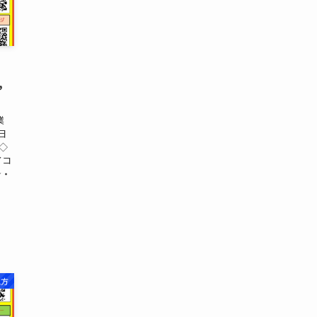
,
業
日
 ◇
イコ
★・
地方