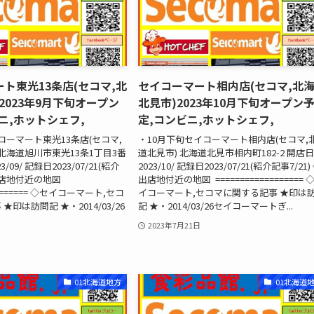
ト東光13条店(セコマ,北
セイコーマート相内店(セコマ,北
2023年9月下旬オープン
北見市)2023年10月下旬オープン
ニ,ホットシェフ,
定,コンビニ,ホットシェフ,
コーマート東光13条店(セコマ,
・10月下旬セイコーマート相内店(セコマ,
 北海道旭川市東光13条1丁目3番
道北見市) 北海道北見市相内町182-2 開店
/09/ 記録日2023/07/21(紹介
2023/10/ 記録日2023/07/21(紹介記事7/21)
◇出店地付近の地図
出店地付近の地図 ================== 
======== ◇セイコーマート,セコ
イコーマート,セコマに関する記事 ★印は
印は訪問記 ★・2014/03/26
記 ★・2014/03/26セイコーマートぎ...
2023年7月21日
01北海道地方
01北海道