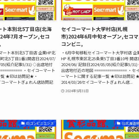
ート本別北5丁目店(北海
セイコーマート大学村店(札幌
024年7月オープン,セコ
市)2024年6月中旬オープン,セコマ
,
コンビニ,
マート本別北5丁目店 企業HP北
・6月中旬移転セイコーマート大学村店 企
北5丁目1番1開店日2024/07/
HP 札幌市東区北25条東5丁目3番10号 開店
/05(紹介記事5/31) ◇出店地付
2024/06/ 記録日2024/05/05(紹介記事5/31)
=========== ・セイコーマート
出店地付近の地図 =============== ・セ
覧 ★印は訪問記★・
ーマートに関する記事一覧 ★印は訪問記 
26セイコーマートぎょれん店訪問記
2014/03/26セイコーマートぎょれん店...
2024年5月31日
03コンビニエンス
01北海道