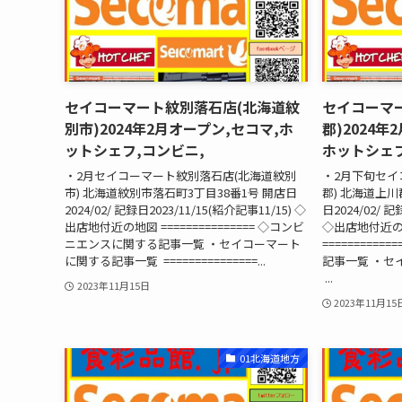
セイコーマート紋別落石店(北海道紋
セイコーマ
別市)2024年2月オープン,セコマ,ホ
郡)2024年
ットシェフ,コンビニ,
ホットシェフ
・2月セイコーマート紋別落石店(北海道紋別
・2月下旬セイ
市) 北海道紋別市落石町3丁目38番1号 開店日
郡) 北海道上
2024/02/ 記録日2023/11/15(紹介記事11/15) ◇
日2024/02/ 記
出店地付近の地図 =============== ◇コンビ
◇出店地付近の
ニエンスに関する記事一覧 ・セイコーマート
=========
に関する記事一覧 ===============...
記事一覧 ・セ
...
2023年11月15日
2023年11月15
01北海道地方