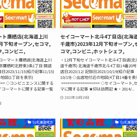
ート鷹栖店(北海道上川
セイコーマート北斗4丁目店(北海
2月下旬オープン,セコマ,
千歳市)2023年12月下旬オープン,
,コンビニ,
コマ,コンビニ,ホットシェフ,
コーマート鷹栖店(北海道上川
・12月下旬セイコーマート北斗4丁目店(北
川郡鷹栖町北野東3条1丁目 開店
道千歳市) 北海道千歳市北斗4丁目14番20号
録日2023/11/15(紹介記事11/15)
店日2023/12/ 記録日2023/10/19(紹介記事
地図(1丁目を表示)
10/19) ◇出店地付近の地図(4丁目14番を表
====== ◇コンビニエンスに関する
================== ◇セイコーマート,
イコーマートに関する記事一覧
マに関する記事 ★印は訪問記 ★・2014/...
2023年10月19日
日
01北海道地方
01北海道