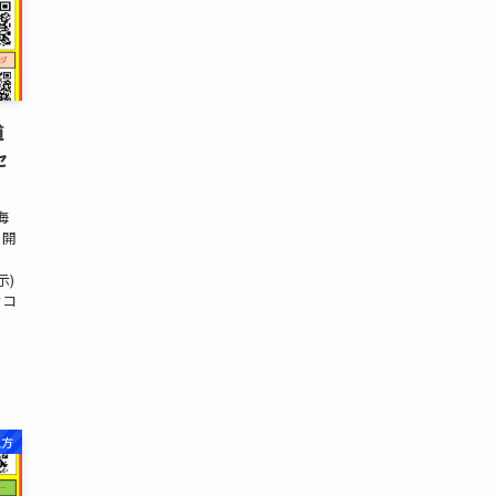
道
セ
海
 開
示)
セコ
地方