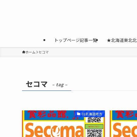
トップページ記事一覧
★北海道東北北
ホーム
セコマ
セコマ
– tag –
01北海道地方