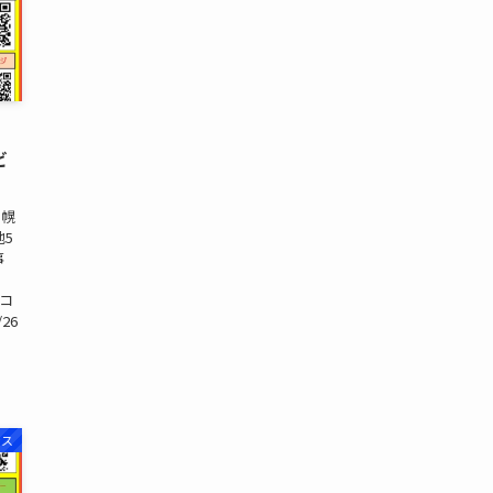
ビ
札幌
地5
事
セコ
26
ンス