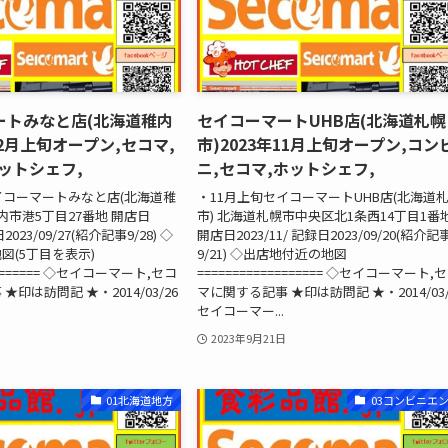
ートみなと店(北海道稚内
セイコーマートUHB店(北海道札幌
12月上旬オープン,セコマ,
市)2023年11月上旬オープン,コン
ットシェフ,
ニ,セコマ,ホットシェフ,
イコーマートみなと店(北海道稚
・11月上旬セイコーマートUHB店(北海道
内市港5丁目27番地 開店日
市) 北海道札幌市中央区北1条西14丁目1番
日2023/09/27(紹介記事9/28) ◇
開店日2023/11/ 記録日2023/09/20(紹介記
図(5丁目を表示)
9/21) ◇出店地付近の地図
======== ◇セイコーマート,セコ
================== ◇セイコーマート,
印は訪問記 ★・2014/03/26
マに関する記事 ★印は訪問記 ★・2014/03/
セイコーマー...
2023年9月21日
01北海道地方
03コンビニエ