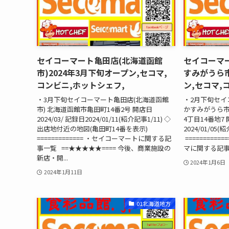
セイコーマート亀田店(北海道函館
セイコーマ
市)2024年3月下旬オープン,セコマ,
すみがうら市
コンビニ,ホットシェフ,
ン,セコマ,
・3月下旬セイコーマート亀田店(北海道函館
・2月下旬セイ
市) 北海道函館市亀田町14番2号 開店日
かすみがうら市
2024/03/ 記録日2024/01/11(紹介記事1/11) ◇
4丁目14番地7 
出店地付近の地図(亀田町14番を表示)
2024/01/0
============= ・セイコーマートに関する記
==========
事一覧 ==★★★★★==== 今後、商業施設の
マに関する記事 ★
新店・開...
2024年1月6日
2024年1月11日
01北海道地方