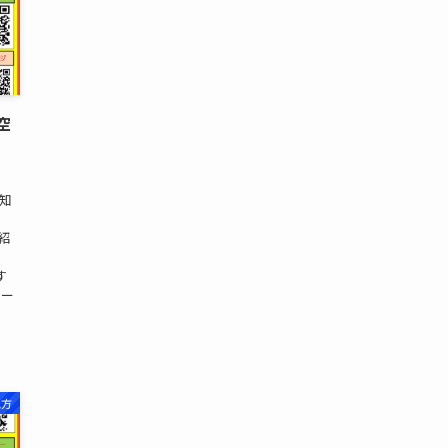
空
コ
空知
(紹
す
コー
地方