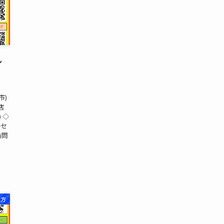
札
市)
店
) ◇
◇セ
訪問
地方