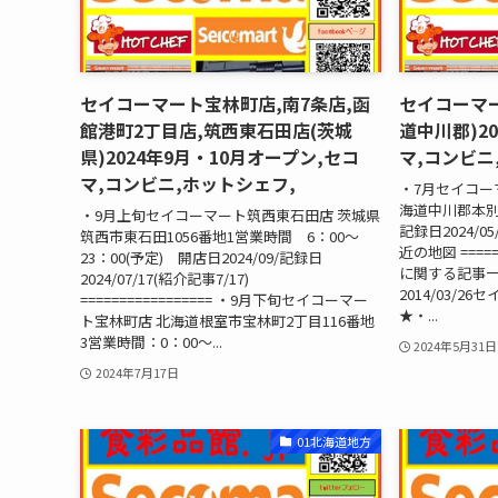
セイコーマート宝林町店,南7条店,函
セイコーマ
館港町2丁目店,筑西東石田店(茨城
道中川郡)2
県)2024年9月・10月オープン,セコ
マ,コンビニ
マ,コンビニ,ホットシェフ,
・7月セイコー
海道中川郡本別町
・9月上旬セイコーマート筑西東石田店 茨城県
記録日2024/05
筑西市東石田1056番地1営業時間 6：00～
近の地図 ====
23：00(予定) 開店日2024/09/記録日
に関する記事一
2024/07/17(紹介記事7/17)
2014/03/
================= ・9月下旬セイコーマー
★・...
ト宝林町店 北海道根室市宝林町2丁目116番地
3営業時間：0：00～...
2024年5月31日
2024年7月17日
01北海道地方