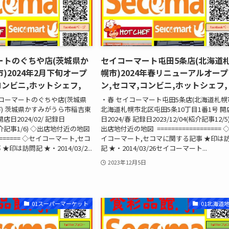
ートのぐちや店(茨城県か
セイコーマート屯田5条店(北海道
)2024年2月下旬オープ
幌市)2024年春リニューアルオープ
コンビニ,ホットシェフ,
ン,セコマ,コンビニ,ホットシェフ,
コーマートのぐちや店(茨城県
・春 セイコーマート屯田5条店(北海道札幌
) 茨城県かすみがうら市稲吉東
北海道札幌市北区屯田5条10丁目1番1号 開
開店日2024/02/ 記録日
日2024/春 記録日2023/12/04(紹介記事12/5
5(紹介記事1/6) ◇出店地付近の地図
出店地付近の地図 ================== 
======== ◇セイコーマート,セコ
イコーマート,セコマに関する記事 ★印は
印は訪問記 ★・2014/03/2...
記 ★・2014/03/26セイコーマート...
2023年12月5日
01スーパーマーケット
01北海道