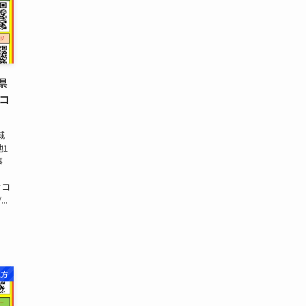
県
セコ
城
地1
事
セコ
..
地方