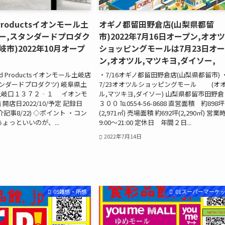
 Productsイオンモール土
オギノ都留田野倉店(山梨県都留
ー,スタンダードプロダク
市)2022年7月16日オープン,オオ
岐市)2022年10月オープ
ショッピングモールは7月23日オ
ン,オオツル,マツキヨ,ダイソー,
ard Productsイオンモール土岐店
・7/16オギノ都留田野倉店(山梨県都留市) 
タンダードプロダクツ) 岐阜県土
7/23オオツルショッピングモール (オ
土岐口１３７２‐１ イオンモ
ル,マツキヨ,ダイソー) 山梨県都留市田野
開店日2022/10/予定 記録日
３００ ℡0554-56-8688 直営面積 約898坪
(紹介記事8/22) ◇ポイント ・コン
(2,971㎡) 売場面積 約692坪(2,290㎡) 営業
ょっといいのが、...
9:00～21:00 定休日 年間２日...
2022年7月14日
05雑感・所感
01スーパーマーケ