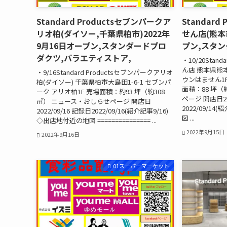
Standard Productsセブンパークア
Standard
リオ柏(ダイソー,千葉県柏市)2022年
せん店(熊本市
9月16日オープン,スタンダードプロ
プン,スタ
ダクツ,バラエティストア,
・10/20Stan
ん店 熊本県熊
・9/16Standard Productsセブンパークアリオ
ウンはません1F 
柏(ダイソー) 千葉県柏市大島田1-6-1 セブンパ
面積：88 坪（
ーク アリオ柏1F 売場面積：約93 坪（約308
ページ 開店日20
㎡） ニュース・おしらせページ 開店日
2022/09/14
2022/09/16 記録日2022/09/16(紹介記事9/16)
図 ...
◇出店地付近の地図 =============== ...
2022年9月15日
2022年9月16日
01スーパーマーケット