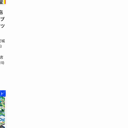
2店
ープ
クツ
 宮城
３
開店
8)
ット