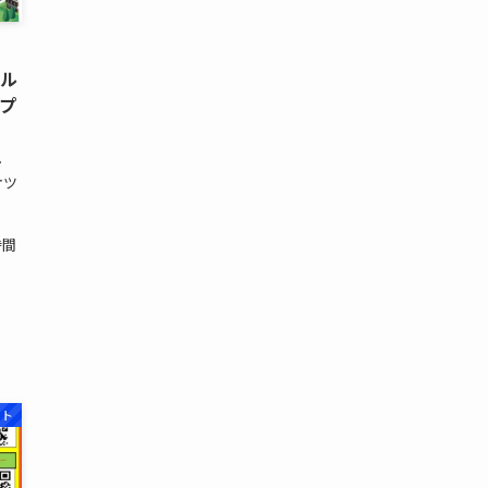
ツル
ープ
・
オツ
倉
時間
ット