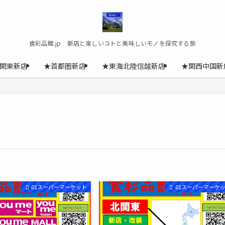
食彩品館.jp 新店と楽しいコトと美味しいモノを探究する旅
関東新店
★首都圏新店
★東海北陸信越新店
★関西中国新
01スーパーマーケット
01スーパーマーケ