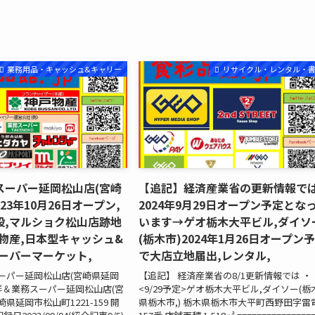
日
業務用品・キャッシュ&キャリー
リサイクル・レンタル・
スーパー延岡松山店(宮崎
【追記】経済産業省の更新情報で
23年10月26日オープン,
2024年9月29日オープン予定とな
設,マルショク松山店跡地
います→ゲオ栃木大平ビル,ダイソ
物産,日本型キャッシュ&
(栃木市)2024年1月26日オープン
ーパーマーケット,
で大店立地届出,レンタル,
務スーパー延岡松山店(宮崎県延岡
【追記】 経済産業省の8/1更新情報では ・
6生鮮＆業務スーパー延岡松山店(宮
<9/29予定>ゲオ栃木大平ビル,ダイソー(栃
崎県延岡市松山町1221-159 開
県栃木市,) 栃木県栃木市大平町西野田字雷