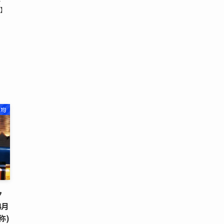
=
タ】
百均
ク
4月
称)