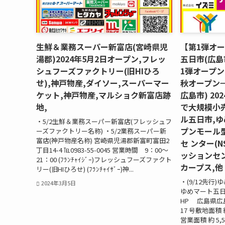
生鮮＆業務スーパー新富店(宮崎県児
【第1弾オ
湯郡)2024年5月2日オープン,フレッ
五日市(広島市
シュフーズファクトリー(旧HIひろ
1弾オープン
せ),神戸物産,ダイソー,スーパーマー
秋オープン→
ケット,神戸物産,マルショク新富店跡
広島市) 20
地,
で大規模小
ル五日市,
・5/2生鮮＆業務スーパー新富店(フレッシュフ
プンモール
ーズファクトリー名称) ・5/2業務スーパー新
富店(神戸物産名称) 宮崎県児湯郡新富町富田2
セ ンター(
丁目14-4 ℡0983-55-0045 営業時間 9：00～
ッションセン
21：00 (ﾌﾗﾝﾁｬｲｼﾞｰ)フレッシュフーズファクト
カープス,他
リー(旧HIひろせ) (ﾌﾗﾝﾁｬｲｻﾞｰ)神...
・(9/12先行)
2024年3月5日
ゆめマート五日
HP 広島県広
17 号敷地面積 約
営業面積 約 5,