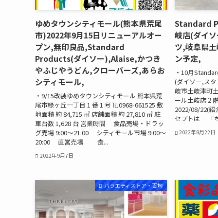
ゆめタウンシティモール(熊本県荒尾
Standard
市)2022年9月15日リニューアルオー
岐店(ダイソ
プン,無印良品,Standard
ツ,岐阜県土
Products(ダイソー),Alaise,かつき
ン予定,
やふじやうどん,クローバーズ,あらお
・10月Stand
シティモール,
(ダイソー,ス
岐市土岐津町
・9/15改装ゆめタウンシティモール 熊本県荒
ール土岐店２階 
尾市緑ヶ丘一丁目 1 番 1 号 ℡0968-661525 敷
2022/08/22
地面積 約 84,715 ㎡ 店舗面積 約 27,810 ㎡ 駐
セプトは 「ち
車台数 1,628 台 営業時間 食品売場・ドラッ
グ売場 9:00～21:00 シティモール市場 9:00～
2022年8月22日
20:00 直営売場 食...
2022年9月7日
バラエティストア・百均