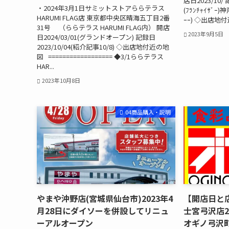
店日2023/10/ 
・2024年3月1日サミットストアららテラス
(ﾌﾗﾝﾁｬｲｻﾞｰ
HARUMI FLAG店 東京都中央区晴海五丁目2番
ｰｰ) ◇出店地付近の
31号 （ららテラス HARUMI FLAG内） 開店
2023年9月5日
日2024/03/01(グランドオープン) 記録日
2023/10/04(紹介記事10/8) ◇出店地付近の地
図 ================== ◆3/1ららテラス
HAR...
2023年10月8日
04商品購入・説明
やまや沖野店(宮城県仙台市)2023年4
【開店日と
月28日にダイソーを併設してリニュ
士宮弓沢店2
ーアルオープン
オギノ弓沢