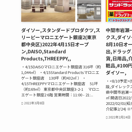
ダイソー,スタンダードプロダクツ,ス
中間市岩瀬
リーピーマロニエゲート銀座2(東京
クス,ダイソ
都中央区)2022年4月15日オープ
8月10日オ
ン,DAISO,Standard
出,ドラッグ
Products,THREEPPY,,
貨,日用品,
粧品,#10
・4/15DAISOマロニエゲート銀座店 316坪（約
ダイソー,
1,044㎡） ・4/15Standard Productsマロニエ
ゲート銀座店 130坪（約432㎡ ） ・
・<8/10予定
4/15THREEPPYマロニエゲート銀座店 51坪
設,ダイレックス
（約169㎡） 東京都中央区銀座3-2-1 マロニ
県中間市岩瀬一丁
エゲート銀座2 6階 営業時間：11:00 - 21:...
㎡ 開店日2022
2022/02/01(
2022年3月8日
介記事2/24) 
2022年2月24日