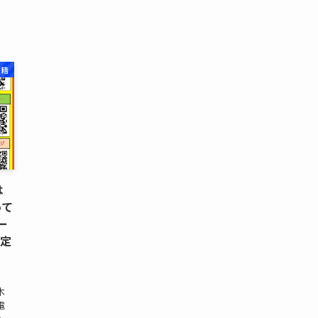
書籍
は
って
ー
予定
木
電