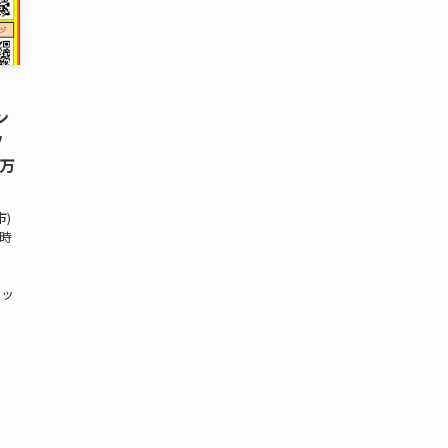
ン
ソ
木万
市)
業時
積
レッ