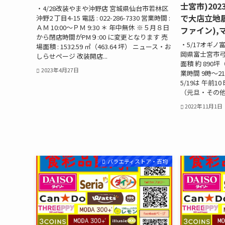
士宮市)20
・4/28改装やまや沖野店 宮城県仙台市若林区
で大店立地届
沖野2 丁目4-15 電話 : 022-286-7330 営業時間 :
ＡＭ 10:00～ＰＭ 9:30 ＊ 年中無休 ※５月８日
ファイン),
から閉店時間がPM９:00 に変更となります 売
・5/17オギノ
場面積 : 1532.59 ㎡（463.64 坪） ニュース・お
岡県富士宮市弓沢町5
しらせページ 改装開店...
面積 約 890坪（
2023年4月27日
業時間 9時～2
5/19は 午前1
（元旦・その他1
2022年11月1日
バラエティストア・百均