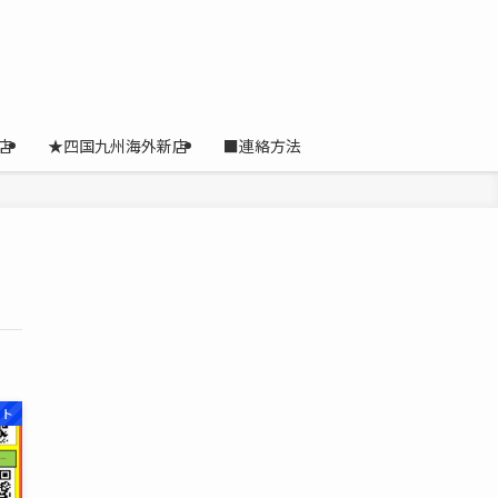
店
★四国九州海外新店
■連絡方法
ット