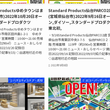
 Productsゆめタウンはま
Standard Products仙台PARCO
)2022年10月20日オー
(宮城県仙台市)2022年9月16日オ
ンダードプロダクツ
ン,ダイソー,スタンダードプロダ
東北初,
dard Productsゆめタウンはませ
本市南区田井島1-2-1 ゆめタ
・9/16Standard Products仙台PARCO2店
営業時間：10:00～21:00 売場
県仙台市青葉区中央3-7-5 仙台PARCO２ 
約290㎡） ニュース・おしらせ
階 売場面積 119坪（約390㎡) 営業時間：
22/10/20 記録日
10:00～21:00 ニュース・おしらせページ 
(紹介記事9/15) ◇出店地付近の地
日2022/09/16 記録日2022/09/07(紹介記事9/
◇出店地付近の地図 ===============...
2022年9月8日
バラエティストア・百均
01スーパーマーケ