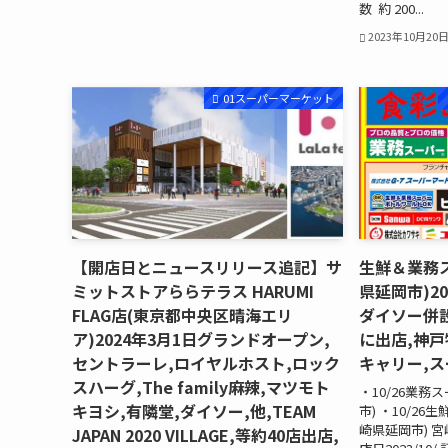
数 約 200...
2023年10月20
01スーパーマーケット
【開店日とニュースリリース追記】サ
生鮮＆業務
ミットストアららテラス HARUMI
県延岡市)20
FLAG店(東京都中央区晴海エリ
ダイソー併
ア)2024年3月1日グランドオープン,
に出店,神戸
セントラーレ,ロイヤルホスト,ロック
キャリー,ス
スハーグ,The family麻辣,マツモト
・10/26業
キヨシ,有隣堂,ダイソー,他,TEAM
市) ・10/2
崎県延岡市) 宮
JAPAN 2020 VILLAGE,等約40店出店,