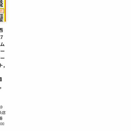
西
7
ーム
ケー
ロー
ト,
ソ
麺
,
7ゆ
条店
番
00