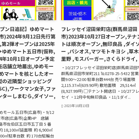
ープン日追記】ゆめマート
フレッセイ沼田栄町店(群馬県沼田
)2024年9月12日先行第
市)2023年10月27日オープン,テナ
,第2弾オープンは2025年
トは順次オープン,無印良品 ,ダイ
ゆめマート五日市(仮称,
ー ,パシオス,マツモトキヨシ ,草
24年10月1日オープン予定
里野 ,モスバーガー,さくらドライ,
売店舗立地届出,ゆめモー
・10/27フレッセイ沼田栄町店(群馬県沼田
ゆめマートを核としたオー
群馬県沼田市栄町211 ℡0278-25-5432 営
間9:00～22:00 駐車台数444台 売り場面
型の近隣型ショッピング
2,115.37㎡(639.90坪) 敷地面積 29,514㎡
NSC),ワークマン女子,ファ
(8,927.99坪) ▢テナント開店日 ・10/27フ
ターしまむら,ダイソー,
セイ ・12月中旬無印良品 ・11/1ダイ...
2023年10月13日
ゆめモール五日市(広島市)・9/12
市店(広島市)企業HP 店舗
島市佐伯区五日市五丁目 5 番
 18,100㎡延面積 約 6,900㎡
500㎡駐車台数 約 170台駐輪台