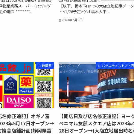
記録日2023/09/04(紹介記事9/5)
157番 店舗面積 1,518㎡ ===============
)神戸物産業務スーパー (ﾌﾗﾝﾁｬｲｼﾞ
【以下、栃木市HPでの大店立地記事デー
地図 ********...
・<1/26予定>ゲオ栃木大平...
2023年7月9日
静岡県
バラエティストア・
店名修正追記】オギノ富
【開店日及び店名修正追記】ヨー
023年5月17日オープン→
ベニマル友部スクエア店は2023年
町複合店舗計画(静岡県富
28日オープン→(大店立地届出時名