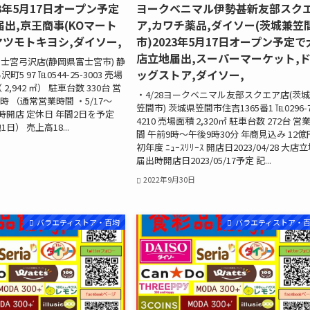
23年5月17日オープン予定
ヨークベニマル伊勢甚新友部スク
出,京王商事(KOマート
ア,カワチ薬品,ダイソー(茨城兼笠
マツモトキヨシ,ダイソー,
市)2023年5月17日オープン予定で
店立地届出,スーパーマーケット,
富士宮弓沢店(静岡県富士宮市) 静
ッグストア,ダイソー,
 97 ℡0544-25-3003 売場
 2,942 ㎡） 駐車台数 330台 営
・4/28ヨークベニマル友部スクエア店(茨
1時 （通常営業時間 ・5/17～
笠間市) 茨城県笠間市住吉1365番1 ℡0296-7
0 時開店 定休日 年間2日を予定
4210 売場面積 2,320㎡ 駐車台数 272台 営
日） 売上高18...
間 午前9時～午後9時30分 年商見込み 12億
初年度 ﾆｭｰｽﾘﾘｰｽ 開店日2023/04/28 大店
届出時開店日2023/05/17予定 記...
2022年9月30日
バラエティストア・百均
バラエティストア・