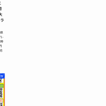
エ
間
大
ドラ
城県
1-
業時
円
立地
百均