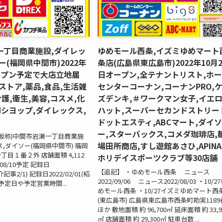
一丁目商業施設,ダイレッ
ゆめモール西条,イズミゆめマート
ー(福岡県中間市)2022年
条店(広島県東広島市)2022年10月2
ープン予定で大店立地届
日オープン,全テナントリスト,ホ
ストア,薬品,食品,生活雑
センターコーナン,コーナンPRO,
介護,衛生,美容,コスメ,化
ズデンキ,＃ワークマン女子,イエ
0円シヨップ,ダイレックス,
ハット,スーパーセカンドストリー
ドットエスティ,ABCマート,ダイ
ー,スターバックス,コメダ珈琲店,
>(仮称)中間市岩瀬一丁目商業施
場田所商店,すし遊館あさひ,APINA
,ダイソー(福岡県中間市) 福岡
目１番２外 店舗面積 4,112
ホリデイスポーツクラブ等30店舗
/08/10予定 記録日
【追記】 ・ゆめモール西条 ニュース
紹介記事2/1) 記録日2022/02/01(紹
2022/09/06 ニュース2022/08/03 ・10/2
※予定日や予定営業時間...
めモール西条 ・10/27イズミゆめマート西
(東広島市) 広島県東広島市西条町助実1189
ほか 敷地面積 約 96,700㎡ 延床面積 約 33,9
㎡ 店舗面積 約 29,300㎡ 駐車台数 ...