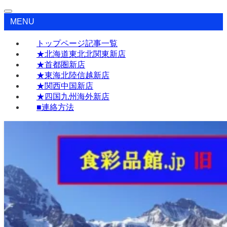
MENU
トップページ記事一覧
★北海道東北北関東新店
★首都圏新店
★東海北陸信越新店
★関西中国新店
★四国九州海外新店
■連絡方法