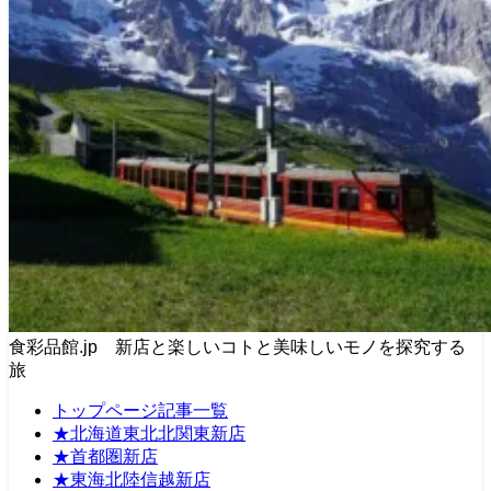
食彩品館.jp 新店と楽しいコトと美味しいモノを探究する
旅
トップページ記事一覧
★北海道東北北関東新店
★首都圏新店
★東海北陸信越新店