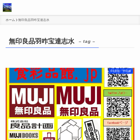
ホーム
無印良品羽咋宝達志水
無印良品羽咋宝達志水
– tag –
04北陸・甲信越