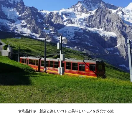
食彩品館.jp 新店と楽しいコトと美味しいモノを探究する旅