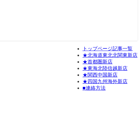
トップページ記事一覧
★北海道東北北関東新店
★首都圏新店
★東海北陸信越新店
★関西中国新店
★四国九州海外新店
■連絡方法