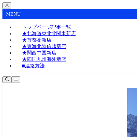
MENU
トップページ記事一覧
★北海道東北北関東新店
★首都圏新店
★東海北陸信越新店
★関西中国新店
★四国九州海外新店
■連絡方法