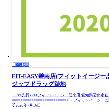
004趣味
FIT-EASY碧南店(フィットイージ
ジップドラッグ跡地
・(8/1先行)8/11フィットイージー碧南店 愛知県碧南市住吉町4-1
========================== ・フィットイージーに関
2020年7月16日