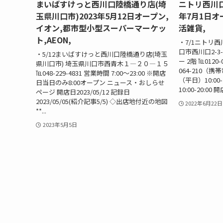
まいばすけっと西川口陸橋通り店(埼
ニトリ西川口
玉県川口市)2023年5月12日オープン,
年7月1日オ
イオン,都市型小型スーパーマーケッ
活雑貨,
ト,AEON,
・7/1ニトリ西
口市西川口2-
・5/12まいばすけっと西川口陸橋通り店(埼玉
ー 2階 ℡0120
県川口市) 埼玉県川口市西青木１―２０―１５
064-210（携
℡048-229-4831 営業時間 7:00～23:00 ※開店
（平日）10:00
日当日のみ8:00オープン ニュース・おしらせ
10:00-20:00 
ページ 開店日2023/05/12 記録日
2023/05/05(紹介記事5/5) ◇出店地付近の地図
2022年6月22日
**...
2023年5月5日