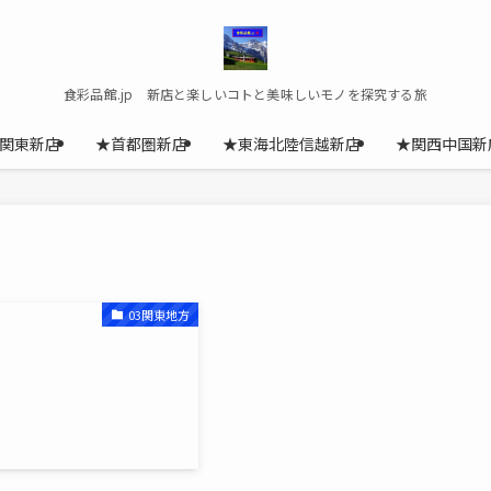
食彩品館.jp 新店と楽しいコトと美味しいモノを探究する旅
関東新店
★首都圏新店
★東海北陸信越新店
★関西中国新
03関東地方