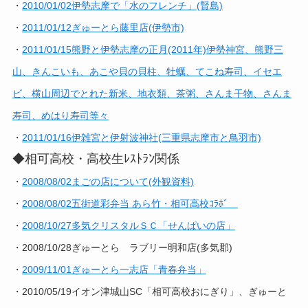
・
2010/01/02伊勢志摩で「水のフレンチ」(賢島)
・
2011/01/12ぎゅーとら藤里店(伊勢市)
・
2011/01/15熊野と伊勢志摩の正月(2011年)伊勢神宮、熊野三
山、きんこいも、あこや貝の貝柱、牡蠣、てこね寿司、イセエ
ビ、横山周辺でとれた新米、地衣類、茶粥、さんま干物、さんま
寿司、めはり寿司等々
・
2011/01/16伊雑宮と伊射波神社(三重県志摩市と鳥羽市)
◆相可高校・高校生ﾚｽﾄﾗﾝ関係
・
2008/08/02まごの店について(外観資料)
・
2008/08/02五街道彩弁当 あら竹・相可高校ｺﾗﾎﾞ
・
2008/10/27多気クリスタルＳＣ「せんぱいの店」
・2008/10/28ぎゅーとら ラブリー明和店(多気郡)
・
2009/11/01ぎゅーとら一志店「青春弁当」
・2010/05/19イオン津城山SC「相可高校おにぎり」、ぎゅーと