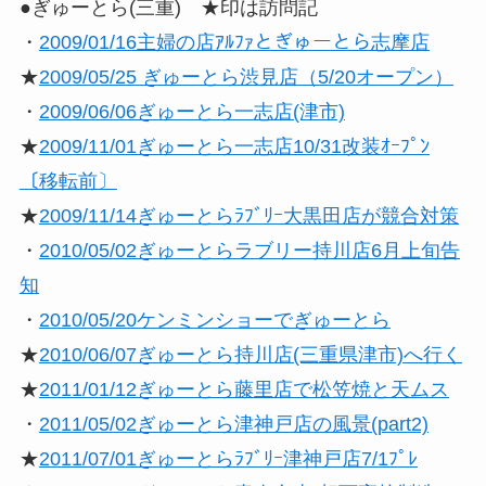
●ぎゅーとら(三重) ★印は訪問記
・
2009/01/16主婦の店ｱﾙﾌｧとぎゅーとら志摩店
★
2009/05/25 ぎゅーとら渋見店（5/20オープン）
・
2009/06/06ぎゅーとら一志店(津市)
★
2009/11/01ぎゅーとら一志店10/31改装ｵｰﾌﾟﾝ
〔移転前〕
★
2009/11/14ぎゅーとらﾗﾌﾞﾘｰ大黒田店が競合対策
・
2010/05/02ぎゅーとらラブリー持川店6月上旬告
知
・
2010/05/20ケンミンショーでぎゅーとら
★
2010/06/07ぎゅーとら持川店(三重県津市)へ行く
★
2011/01/12ぎゅーとら藤里店で松笠焼と天ムス
・
2011/05/02ぎゅーとら津神戸店の風景(part2)
★
2011/07/01ぎゅーとらﾗﾌﾞﾘｰ津神戸店7/1ﾌﾟﾚ