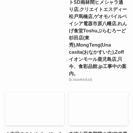
トSD南林間ヒメシャラ通
り店,クリエイトエスディー
松戸馬橋店,ゲオモバイルベ
イシア電器市原八幡店,れん
げ食堂Toshuぷらむろーど
杉田店(東
秀),MongTeng(Una
casita(おなかすいた),Zoff
イオンモール鹿児島店,只
今、食彩品館.jp工事中の案
内。
2024年9月2日