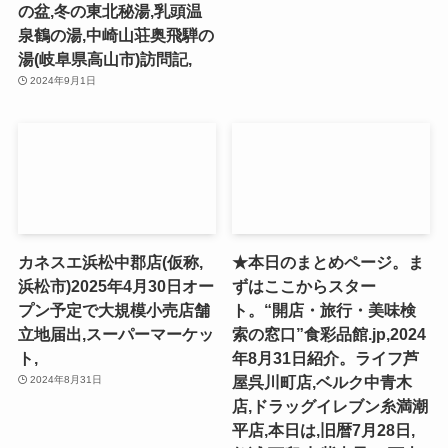
の盆,冬の東北秘湯,乳頭温
泉鶴の湯,中崎山荘奥飛騨の
湯(岐阜県高山市)訪問記,
2024年9月1日
カネスエ浜松中郡店(仮称,
★本日のまとめページ。ま
浜松市)2025年4月30日オー
ずはここからスター
プン予定で大規模小売店舗
ト。“開店・旅行・美味検
立地届出,スーパーマーケッ
索の窓口”食彩品館.jp,2024
ト,
年8月31日紹介。ライフ芦
屋呉川町店,ベルク中青木
2024年8月31日
店,ドラッグイレブン糸満潮
平店,本日は,旧暦7月28日,