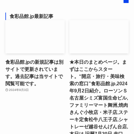
食彩品館.jp最新記事
食彩品館.jpの新規記事は別
★本日のまとめページ。ま
サイトで更新されていま
ずはここからスター
す。過去記事は当サイトで
ト。“開店・旅行・美味検
閲覧可能です。
索の窓口”食彩品館.jp,2024
年9月2日紹介。ローソンＳ
2024年9月3日
名古屋シミズ富国生命ビル,
ファミリーマート舞洲,焼肉
きんぐ小牧店・米子店,ステ
ーキ定食松牛八王子店,シャ
トレーゼ越谷せんげん台店,
本日は,旧暦7月30日,赤口,