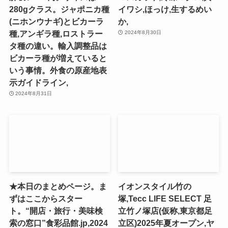
280gクラス。ジャポニカ種
イワシ,ほっけ,生するめい
(ニホンウナギ)とビカーラ
か,
種,アンギラ種,ロストラー
2024年8月30日
タ種の違い。輸入調整品は
ビカーラ種が増えていると
いう事情。外食の原産地表
示ガイドライン,
2024年8月31日
★本日のまとめページ。ま
イオンスタイル竹の
ずはここからスター
塚,Tecc LIFE SELECT ⾜
ト。“開店・旅行・美味検
⽴⽵ノ塚店(仮称,東京都足
索の窓口”食彩品館.jp,2024
立区)2025年夏オープン,ヤ