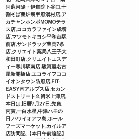
阿蘇河陽・伊集院下谷口,十
割そば囲炉裏甲府湯村店,ア
カチャンホンポMOMOテラ
ス店,ココカラファイン成増
店,マツモトキヨシ平和台駅
前店,サンドラッグ豊岡7条
店,クリエイト薬局八王子大
和田町店,クリエイトエスデ
ィー寒川駅南店,駿河屋名古
屋新開橋店,エコライフココ
イオンタウン防府店,FIT-
EASY南アルプス店,セカン
ドストリート久留米上津店,
本日は,旧暦7月27日,先負,
丙寅,一白水星,中津ハモの
日,ハワイオアフ島,ホール
フーズマーケット,カイルア
店訪問記,【本日午前追記】