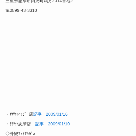
三重県志摩市阿児町鵜方2014番地2
℡0599-43-3310
・ｻｻﾔﾏﾊｯﾋﾟｰ店
記事 2009/01/16
・ｻｻﾔﾏ志摩店
記事 2009/01/10
◇外観ﾌｧﾄｱﾙﾊﾞﾑ