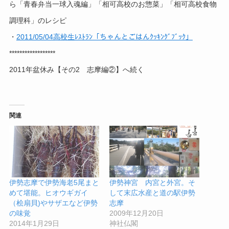
ら「青春弁当一球入魂編」「相可高校のお惣菜」「相可高校食物
調理科」のレシピ
・
2011/05/04高校生ﾚｽﾄﾗﾝ「ちゃんとごはんｸｯｷﾝｸﾞﾌﾞｯｸ」
******************
2011年盆休み【その2 志摩編②】へ続く
関連
伊勢志摩で伊勢海老5尾まと
伊勢神宮 内宮と外宮。そ
めて堪能。ヒオウギガイ
して末広水産と道の駅伊勢
（桧扇貝)やサザエなど伊勢
志摩
の味覚
2009年12月20日
2014年1月29日
神社仏閣