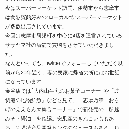
今はスーパーマーケット訪問。伊勢市から志摩市
は食彩賓館好みの“ローカル”なスーパーマーケット
が多数出店されています。
今回は志摩市阿児町を中心に4店を運営されている
ササヤマ社の店舗で買物をさせていただきまし
た。
なんといっても、twitterでフォローしていただく以
前から20年近く、妻の実家に帰省の折にはお世話
になっています。
金谷店では｢大内山牛乳のお菓子コーナー｣や「波
切港の地物鮮魚」などを見て、「志摩乃衆 おら
げのええもん大集合コーナー」で新発売の「船越
みそ・醤油」を確認。安乗産のきんこいももあ
る。阿児特産品開発センタのジュースもある。お