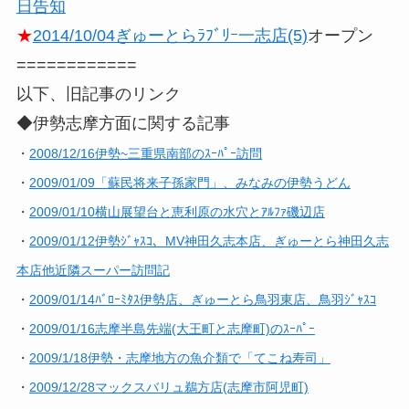
日告知
★
2014/10/04ぎゅーとらﾗﾌﾞﾘｰ一志店(5)
オープン
============
以下、旧記事のリンク
◆伊勢志摩方面に関する記事
・
2008/12/16伊勢~三重県南部のｽｰﾊﾟｰ訪問
・
2009/01/09「蘇民将来子孫家門」、みなみの伊勢うどん
・
2009/01/10横山展望台と恵利原の水穴とｱﾙﾌｧ磯辺店
・
2009/01/12伊勢ｼﾞｬｽｺ、MV神田久志本店、ぎゅーとら神田久志
本店他近隣スーパー訪問記
・
2009/01/14ﾊﾞﾛｰﾐﾀｽ伊勢店、ぎゅーとら鳥羽東店、鳥羽ｼﾞｬｽｺ
・
2009/01/16志摩半島先端(大王町と志摩町)のｽｰﾊﾟｰ
・
2009/1/18伊勢・志摩地方の魚介類で「てこね寿司」
・
2009/12/28マックスバリュ鵜方店(志摩市阿児町)