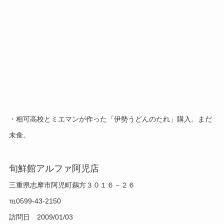
・相可高校とミエマンが作った「伊勢うどんのたれ」購入。まだ
未食。
旬鮮館アルファ阿児店
三重県志摩市阿児町鵜方３０１６－２６
℡0599-43-2150
訪問日 2009/01/03