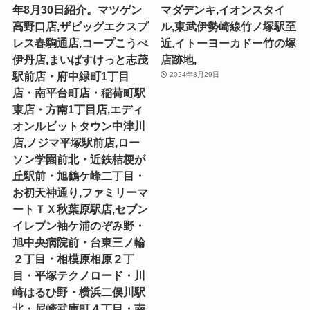
年8月30日紹介。マツゲン
マダデンキ,イオンスタイ
高野口店,ザビッグエクスプ
ル,東武伊勢崎線竹ノ塚駅至
レス春駒通店,コープこうべ
近,イトーヨーカドー竹の塚
伊丹店,まいばすけっと志茂
店跡地,
駅前店・府中緑町1丁目
2024年8月29日
店・南平台町店・稲荷町駅
東店・方南1丁目店,エディ
オンルビットタウン中津川
店,ノジマ平塚駅前店,ロー
ソン学園前北・近鉄桔梗が
丘駅前・旭鶴ケ峰二丁目・
お初天神通り,ファミリーマ
ートＴＸ秋葉原駅店,セブン
イレブン袖ケ浦のぞみ野・
旭中央病院前・台東三ノ輪
２丁目・相模原相原２丁
目・平塚テクノロード・川
崎はるひ野・横浜二俣川駅
北・尼崎武庫町４丁目・南