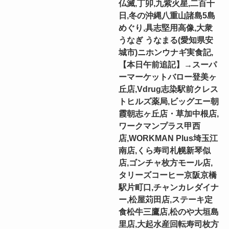
仏滅,丁卯,九紫火星,二百十
日,冬の沖縄八重山諸島5島
めぐり,具志堅用高像,大衆
うなぎ うなまる(愛知県安
城市)ニホンウナギ実食記,
【本日午前追記】→スーパ
ーマーケットバロー登美ヶ
丘店,Vdrug志染駅前クレス
トヒルズ薬局,ビッグエー朝
霞朝志ヶ丘店・草加中根店,
ワークマンプラス甲西
店,WORKMAN Plus埼玉江
南店,くら寿司札幌新琴似
店,ゴンチャ枚方モール店,
タリーズコーヒー京阪京橋
駅片町口,チャンカレダイナ
ー,松屋苅田店,ステーキ定
食松牛三鷹店,松のや大垣島
里店,大起水産回転寿司枚方