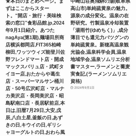
★本日のまとめページ。ま
中崎山荘奥飛騨の湯(岐阜県
ずはここからスター
高山市)単純硫黄泉の魅力。
ト。“開店・旅行・美味検
源泉の成分変化。温泉の在
索の窓口”食彩品館.jp,2024
野研究。竹製温泉冷却装置
年9月1日紹介。あつた
「湯雨竹(ゆめちく)」,成分
nagAya(第1期),麺場田所商
薄目でも還元力バツグンの
店横浜都岡店,FIT365柏崎
単純硫黄泉。新穂高温泉観
柳田,ワッツウィズ能登川佐
光協会,温泉科学会員,温泉
野フレンドマート店・開成
地域学会,温泉ソムリエ分析
マックスバリュ店・武町タ
書マスター,ラーメンと蕎麦
イヨー店,おたからや葛生
実食記,(ラーメンソムリエ
店・スーパーマルサン桶川
資格)
店・50号広沢町店・マルナ
2024年9月1日
カ美沢店・長岡美沢店・昭
島駅南口店・長居駅前店,本
日は,旧暦7月29日,大安,戊
辰,八白土星,釜飯の日,あず
きの日,キウイの日,ギリシ
ャヨーグルトの日,おわら風