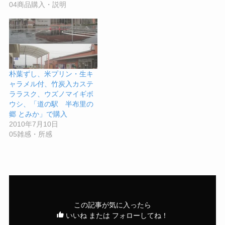
04商品購入・説明
朴葉ずし、米プリン・生キ
ャラメル付、竹炭入カステ
ララスク、ウズノマイギボ
ウシ、「道の駅 半布里の
郷 とみか」で購入
2010年7月10日
05雑感・所感
この記事が気に入ったら
いいね または フォローしてね！