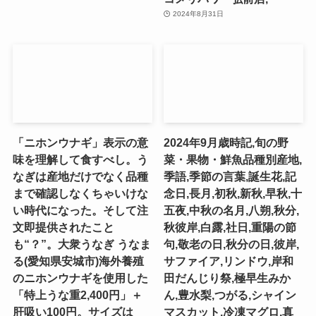
2024年8月31日
「ニホンウナギ」表示の意
2024年9月歳時記,旬の野
味を理解して食すべし。う
菜・果物・鮮魚品種別産地,
なぎは産地だけでなく品種
季語,季節の言葉,誕生花,記
まで確認しなくちゃいけな
念日,長月,初秋,新秋,早秋,十
い時代になった。そして注
五夜,中秋の名月,八朔,秋分,
文即提供されたこと
秋彼岸,白露,社日,重陽の節
も“？”。大衆うなぎ うなま
句,敬老の日,秋分の日,彼岸,
る(愛知県安城市)海外養殖
サファイア,リンドウ,岸和
のニホンウナギを使用した
田だんじり祭,極早生みか
「特上うな重2,400円」＋
ん,豊水梨,つがる,シャイン
肝吸い100円。サイズは
マスカット,冷凍マグロ,真