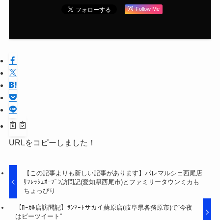
Follow Me
URLをコピーしました！
【この記事よりも新しい記事があります】パレマルシェ西尾店
ﾘﾌﾚｯｼｭｵｰﾌﾟﾝ訪問記(愛知県西尾市)とファミリータウンミカも
ちょっぴり
【ﾛｰｶﾙ店訪問記】ｻﾝﾏｰﾄサカイ蘇原店(岐阜県各務原市)で“今夜
はビーツイート”