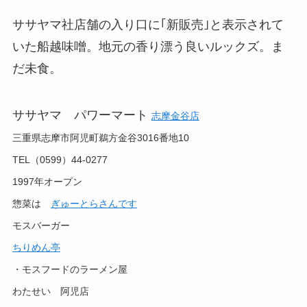
ササヤマ社店舗の入り口に｢新販売｣と表示されて
いた船越味噌。地元の香り漂う良いルックズ。ま
だ未食。
ササヤマ パワーマート
志摩金谷店
三重県志摩市阿児町鵜方金谷3016番地10
TEL（0599）44-0277
1997年オープン
惣菜は
ぎゅーとらさんです
モスバーガー
ちりめん亭
・
モスフードのラーメン屋
わたせい 阿児店