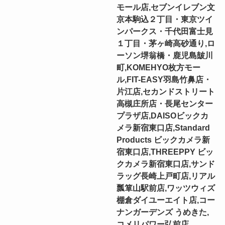
モール店,セブンイレブン文
京本駒込２丁目・東京ツイ
ンパークス・千代田富士見
１丁目・茅ヶ崎高砂通り,ロ
ーソン堺翁橋・鹿児島皷川
町,KOMEHYO枚方モー
ル,FIT-EASY羽島竹鼻店・
片江店,セカンドストリート
高槻庄所店・長尾センター
プラザ店,DAISOビックカ
メラ新宿東口店,Standard
Products ビックカメラ新
宿東口店,THREEPPY ビッ
クカメラ新宿東口店,サンド
ラッグ長崎上戸町店,リアル
瓢箪山駅前店,ワッツウィズ
棚倉ダイユーエイト店,コー
ナンガーデンズ うめきた,
コメリパワー弘前店,