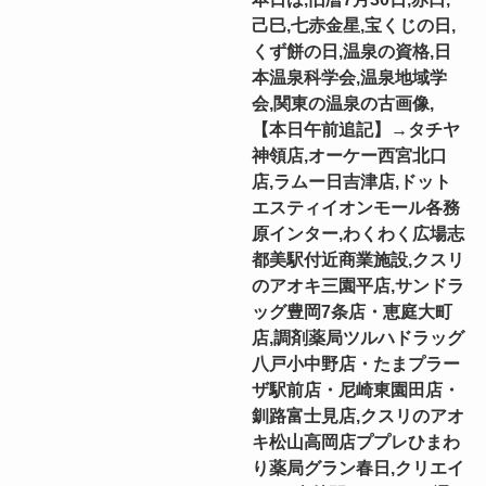
己巳,七赤金星,宝くじの日,
くず餅の日,温泉の資格,日
本温泉科学会,温泉地域学
会,関東の温泉の古画像,
【本日午前追記】→タチヤ
神領店,オーケー西宮北口
店,ラムー日吉津店,ドット
エスティイオンモール各務
原インター,わくわく広場志
都美駅付近商業施設,クスリ
のアオキ三園平店,サンドラ
ッグ豊岡7条店・恵庭大町
店,調剤薬局ツルハドラッグ
八戸小中野店・たまプラー
ザ駅前店・尼崎東園田店・
釧路富士見店,クスリのアオ
キ松山高岡店ププレひまわ
り薬局グラン春日,クリエイ