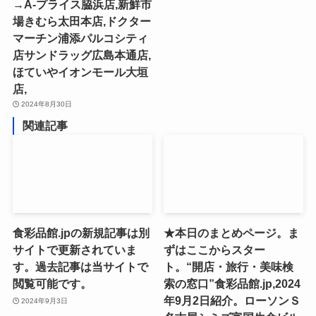
→A-プライス脇浜店,新鮮市
場きむら太田本店,ドクター
マーチン浦添パルコシティ
店サンドラッグ広島本通店,
ほていやイオンモール大垣
店,
2024年8月30日
関連記事
食彩品館.jpの新規記事は別
★本日のまとめページ。ま
サイトで更新されていま
ずはここからスター
す。過去記事は当サイトで
ト。“開店・旅行・美味検
閲覧可能です。
索の窓口”食彩品館.jp,2024
年9月2日紹介。ローソンＳ
2024年9月3日