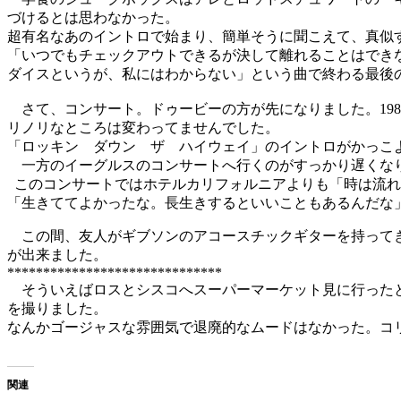
づけるとは思わなかった。
超有名なあのイントロで始まり、簡単そうに聞こえて、真似
「いつでもチェックアウトできるが決して離れることはでき
ダイスというが、私にはわからない」という曲で終わる最後の
さて、コンサート。ドゥービーの方が先になりました。19
リノリなところは変わってませんでした。
「ロッキン ダウン ザ ハイウェイ」のイントロがかっこ
一方のイーグルスのコンサートへ行くのがすっかり遅くなり
このコンサートではホテルカリフォルニアよりも「時は流れてwae
「生きててよかったな。長生きするといいこともあるんだな
この間、友人がギブソンのアコースチックギターを持ってき
が出来ました。
******************************
そういえばロスとシスコへスーパーマーケット見に行ったと
を撮りました。
なんかゴージャスな雰囲気で退廃的なムードはなかった。コ
関連