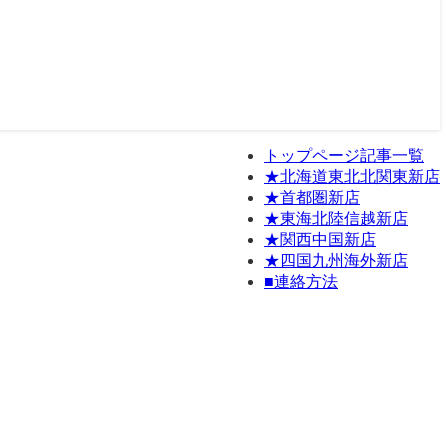
トップページ記事一覧
★北海道東北北関東新店
★首都圏新店
★東海北陸信越新店
★関西中国新店
★四国九州海外新店
■連絡方法