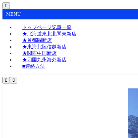
MENU
トップページ記事一覧
★北海道東北北関東新店
★首都圏新店
★東海北陸信越新店
★関西中国新店
★四国九州海外新店
■連絡方法