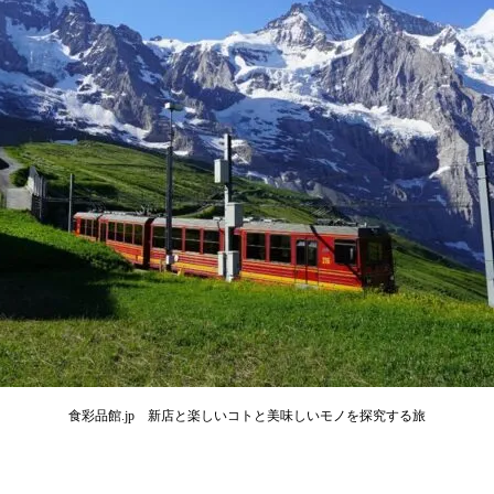
食彩品館.jp 新店と楽しいコトと美味しいモノを探究する旅