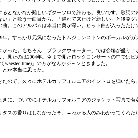
するとなかなか難しいギターソロで終わる。良いです。歌詞の
ない」と歌う一曲目から、「遅れて来たけど新しい」と後発グ
曲。このアルバムは本当に奥が深い。ヒット曲が入っただけの
89年。すっかり元気になったトムジョンストンのボーカルがガ
よかった。もちろん「ブラックウォーター」では会場が盛り上
、見たのは2004年。今まで見たロックコンサートの中ではピ
sted time)」の方がなんかジ～ンときました。
」とか本当に思った。
たので、久々にホテルカリフォルニアのイントロを弾いたら、
きに、ついでにホテルカリフォルニアのジャケット写真で有
リタスの香りはしなかったぞ。←わかる人のみわかってくれた