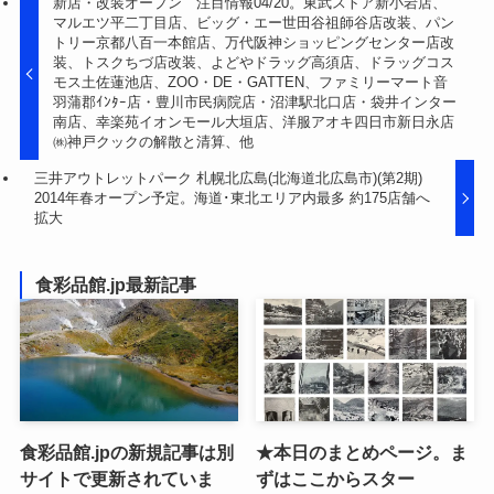
新店・改装オープン 注目情報04/20。東武ストア新小岩店、
マルエツ平二丁目店、ビッグ・エー世田谷祖師谷店改装、パン
トリー京都八百一本館店、万代阪神ショッピングセンター店改
装、トスクちづ店改装、よどやドラッグ高須店、ドラッグコス
モス土佐蓮池店、ZOO・DE・GATTEN、ファミリーマート音
羽蒲郡ｲﾝﾀｰ店・豊川市民病院店・沼津駅北口店・袋井インター
南店、幸楽苑イオンモール大垣店、洋服アオキ四日市新日永店
㈱神戸クックの解散と清算、他
三井アウトレットパーク 札幌北広島(北海道北広島市)(第2期)
2014年春オープン予定。海道･東北エリア内最多 約175店舗へ
拡大
食彩品館.jp最新記事
食彩品館.jpの新規記事は別
★本日のまとめページ。ま
サイトで更新されていま
ずはここからスター