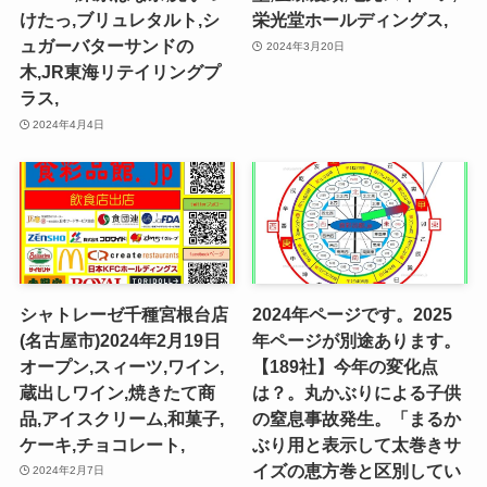
けたっ,ブリュレタルト,シ
栄光堂ホールディングス,
ュガーバターサンドの
2024年3月20日
木,JR東海リテイリングプ
ラス,
2024年4月4日
シャトレーゼ千種宮根台店
2024年ページです。2025
(名古屋市)2024年2月19日
年ページが別途あります。
オープン,スィーツ,ワイン,
【189社】今年の変化点
蔵出しワイン,焼きたて商
は？。丸かぶりによる子供
品,アイスクリーム,和菓子,
の窒息事故発生。「まるか
ケーキ,チョコレート,
ぶり用と表示して太巻きサ
イズの恵方巻と区別してい
2024年2月7日