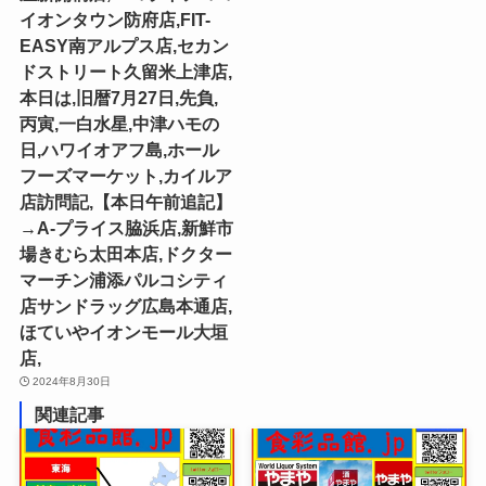
イオンタウン防府店,FIT-
EASY南アルプス店,セカン
ドストリート久留米上津店,
本日は,旧暦7月27日,先負,
丙寅,一白水星,中津ハモの
日,ハワイオアフ島,ホール
フーズマーケット,カイルア
店訪問記,【本日午前追記】
→A-プライス脇浜店,新鮮市
場きむら太田本店,ドクター
マーチン浦添パルコシティ
店サンドラッグ広島本通店,
ほていやイオンモール大垣
店,
2024年8月30日
関連記事