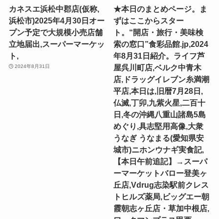
カネスエ浜松中郡店(仮称,
★本日のまとめページ。ま
浜松市)2025年4月30日オー
ずはここからスター
プン予定で大規模小売店舗
ト。“開店・旅行・美味検
立地届出,スーパーマーケッ
索の窓口”食彩品館.jp,2024
ト,
年8月31日紹介。ライフ芦
屋呉川町店,ベルク中青木
2024年8月31日
店,ドラッグイレブン糸満潮
平店,本日は,旧暦7月28日,
仏滅,丁卯,九紫火星,二百十
日,冬の沖縄八重山諸島5島
めぐり,具志堅用高像,大衆
うなぎ うなまる(愛知県安
城市)ニホンウナギ実食記,
【本日午前追記】→スーパ
ーマーケットバロー登美ヶ
丘店,Vdrug志染駅前クレス
トヒルズ薬局,ビッグエー朝
霞朝志ヶ丘店・草加中根店,