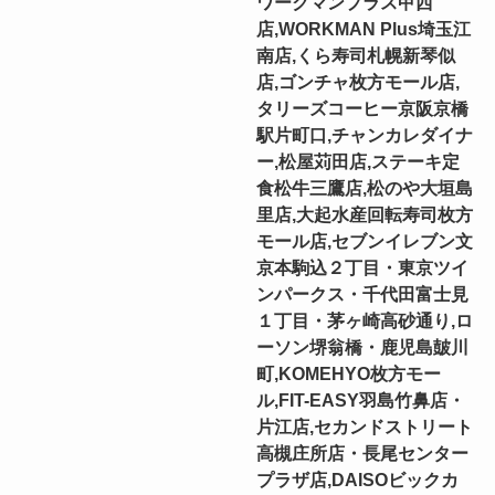
ワークマンプラス甲西
店,WORKMAN Plus埼玉江
南店,くら寿司札幌新琴似
店,ゴンチャ枚方モール店,
タリーズコーヒー京阪京橋
駅片町口,チャンカレダイナ
ー,松屋苅田店,ステーキ定
食松牛三鷹店,松のや大垣島
里店,大起水産回転寿司枚方
モール店,セブンイレブン文
京本駒込２丁目・東京ツイ
ンパークス・千代田富士見
１丁目・茅ヶ崎高砂通り,ロ
ーソン堺翁橋・鹿児島皷川
町,KOMEHYO枚方モー
ル,FIT-EASY羽島竹鼻店・
片江店,セカンドストリート
高槻庄所店・長尾センター
プラザ店,DAISOビックカ