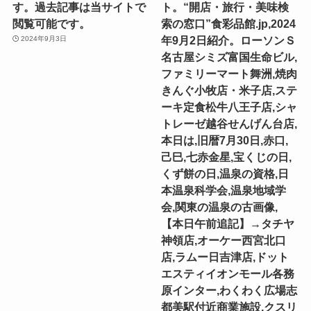
す。過去記事は当サイトで
ト。“開店・旅行・美味検
閲覧可能です。
索の窓口”食彩品館.jp,2024
年9月2日紹介。ローソンＳ
2024年9月3日
名古屋シミズ富国生命ビル,
ファミリーマート舞洲,焼肉
きんぐ小牧店・米子店,ステ
ーキ定食松牛八王子店,シャ
トレーゼ越谷せんげん台店,
本日は,旧暦7月30日,赤口,
己巳,七赤金星,宝くじの日,
くず餅の日,温泉の資格,日
本温泉科学会,温泉地域学
会,関東の温泉の古画像,
【本日午前追記】→タチヤ
神領店,オーケー西宮北口
店,ラムー日吉津店,ドット
エスティイオンモール各務
原インター,わくわく広場志
都美駅付近商業施設,クスリ