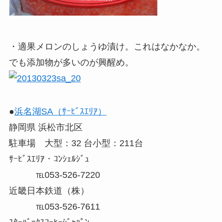
・適果メロンのしょうゆ漬け。これはなかなか。
でも添加物が多いのが興醒め。
●
浜名湖SA（ｻｰﾋﾞｽｴﾘｱ）
静岡県 浜松市北区
駐車場 大型：32 台小型：211台
ｻｰﾋﾞｽｴﾘｱ・ｺﾝｼｪﾙｼﾞｭ
℡053-526-7220
近畿日本鉄道（株）
℡053-526-7611