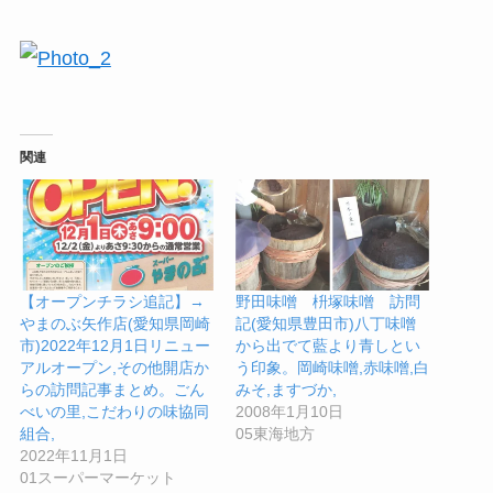
関連
【オープンチラシ追記】→
野田味噌 枡塚味噌 訪問
やまのぶ矢作店(愛知県岡崎
記(愛知県豊田市)八丁味噌
市)2022年12月1日リニュー
から出でて藍より青しとい
アルオープン,その他開店か
う印象。岡崎味噌,赤味噌,白
らの訪問記事まとめ。ごん
みそ,ますづか,
べいの里,こだわりの味協同
2008年1月10日
組合,
05東海地方
2022年11月1日
01スーパーマーケット