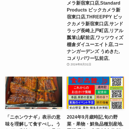
メラ新宿東口店,Standard
Products ビックカメラ新
宿東口店,THREEPPY ビッ
クカメラ新宿東口店,サンド
ラッグ長崎上戸町店,リアル
瓢箪山駅前店,ワッツウィズ
棚倉ダイユーエイト店,コー
ナンガーデンズ うめきた,
コメリパワー弘前店,
2024年8月31日
「ニホンウナギ」表示の意
2024年9月歳時記,旬の野
味を理解して食すべし。う
菜・果物・鮮魚品種別産地,