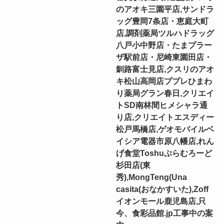
のアオキ三園平店,サンドラ
ッグ豊岡7条店・恵庭大町
店,調剤薬局ツルハドラッグ
八戸小中野店・たまプラー
ザ駅前店・尼崎東園田店・
釧路富士見店,クスリのアオ
キ松山高岡店ププレひまわ
り薬局グラン春日,クリエイ
トSD南林間ヒメシャラ通
り店,クリエイトエスディー
松戸馬橋店,ゲオモバイルベ
イシア電器市原八幡店,れん
げ食堂Toshuぷらむろーど
杉田店(東
秀),MongTeng(Una
casita(おなかすいた),Zoff
イオンモール鹿児島店,只
今、食彩品館.jp工事中の案