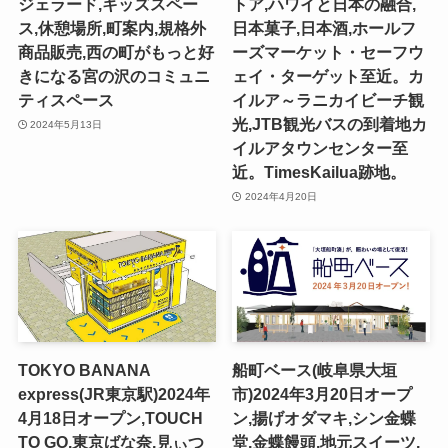
ジェラード,キッズスペー
トア,ハワイと日本の融合,
ス,休憩場所,町案内,規格外
日本菓子,日本酒,ホールフ
商品販売,西の町がもっと好
ーズマーケット・セーフウ
きになる宮の沢のコミュニ
ェイ・ターゲット至近。カ
ティスペース
イルア～ラニカイビーチ観
光,JTB観光バスの到着地カ
2024年5月13日
イルアタウンセンター至
近。TimesKailua跡地。
2024年4月20日
TOKYO BANANA
船町ベース(岐阜県大垣
express(JR東京駅)2024年
市)2024年3月20日オープ
4月18日オープン,TOUCH
ン,揚げオダマキ,シン金蝶
TO GO,東京ばな奈,見ぃつ
堂,金蝶饅頭,地元スイーツ,