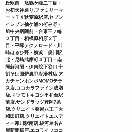
丘駅前・旭鶴ケ峰二丁目・
お初天神通り,ファミリーマ
ートＴＸ秋葉原駅店,セブン
イレブン袖ケ浦のぞみ野・
旭中央病院前・台東三ノ輪
２丁目・相模原相原２丁
目・平塚テクノロード・川
崎はるひ野・横浜二俣川駅
北・尼崎武庫町４丁目・南
阿蘇河陽・伊集院下谷口,十
割そば囲炉裏甲府湯村店,ア
カチャンホンポMOMOテラ
ス店,ココカラファイン成増
店,マツモトキヨシ平和台駅
前店,サンドラッグ豊岡7条
店,クリエイト薬局八王子大
和田町店,クリエイトエスデ
ィー寒川駅南店,駿河屋名古
屋新開橋店,エコライフココ