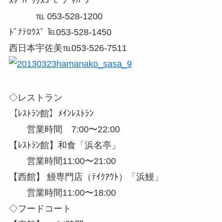
ｽﾀｰﾊﾞｯｸｽｺｰﾋｰｼﾞｬﾊﾟﾝ
℡ 053-528-1200
ﾄﾞﾅﾃﾛｳｽﾞ ℡053-528-1450
西日本宇佐美℡053-526-7511
◇レストラン
【ﾚｽﾄﾗﾝ館】ﾒｲﾝﾚｽﾄﾗﾝ
営業時間 7:00〜22:00
【ﾚｽﾄﾗﾝ館】和食「浜名亭」
営業時間11:00〜21:00
【西館】 鰻専門店（ﾃｲｸｱｳﾄ）「浜鰻」
営業時間11:00〜18:00
◇フードコート