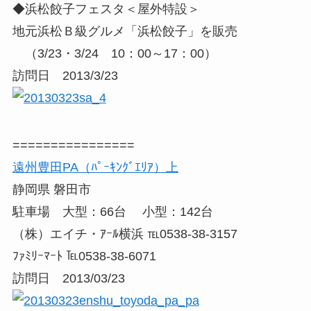
◆浜松餃子フェスタ＜屋外特設＞
地元浜松Ｂ級グルメ「浜松餃子」を販売
（3/23・3/24 10：00～17：00）
訪問日 2013/3/23
================
遠州豊田PA（ﾊﾟｰｷﾝｸﾞｴﾘｱ）上
静岡県 磐田市
駐車場 大型：66台 小型：142台
（株）エイチ・ｱｰﾙ横浜 ℡0538-38-3157
ﾌｧﾐﾘｰﾏｰﾄ ℡0538-38-6071
訪問日 2013/03/23