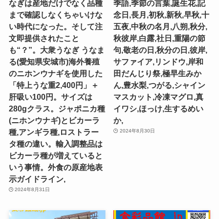
なぎは産地だけでなく品種
季語,季節の言葉,誕生花,記
まで確認しなくちゃいけな
念日,長月,初秋,新秋,早秋,十
い時代になった。そして注
五夜,中秋の名月,八朔,秋分,
文即提供されたこと
秋彼岸,白露,社日,重陽の節
も“？”。大衆うなぎ うなま
句,敬老の日,秋分の日,彼岸,
る(愛知県安城市)海外養殖
サファイア,リンドウ,岸和
のニホンウナギを使用した
田だんじり祭,極早生みか
「特上うな重2,400円」＋
ん,豊水梨,つがる,シャイン
肝吸い100円。サイズは
マスカット,冷凍マグロ,真
280gクラス。ジャポニカ種
イワシ,ほっけ,生するめい
(ニホンウナギ)とビカーラ
か,
種,アンギラ種,ロストラー
2024年8月30日
タ種の違い。輸入調整品は
ビカーラ種が増えていると
いう事情。外食の原産地表
示ガイドライン,
2024年8月31日