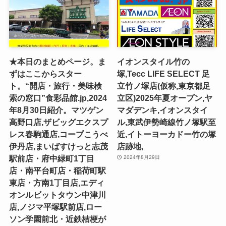
★本日のまとめページ。ま
イオンスタイル竹の
ずはここからスター
塚,Tecc LIFE SELECT ⾜
ト。“開店・旅行・美味検
⽴⽵ノ塚店(仮称,東京都足
索の窓口”食彩品館.jp,2024
立区)2025年夏オープン,ヤ
年8月30日紹介。マツゲン
マダデンキ,イオンスタイ
高野口店,ザビッグエクスプ
ル,東武伊勢崎線竹ノ塚駅至
レス春駒通店,コープこうべ
近,イトーヨーカドー竹の塚
伊丹店,まいばすけっと志茂
店跡地,
駅前店・府中緑町1丁目
2024年8月29日
店・南平台町店・稲荷町駅
東店・方南1丁目店,エディ
オンルビットタウン中津川
店,ノジマ平塚駅前店,ロー
ソン学園前北・近鉄桔梗が