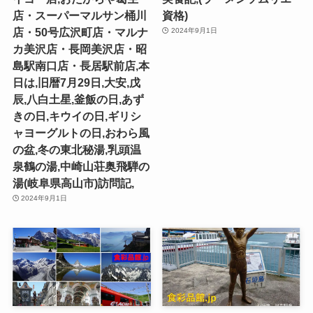
店・スーパーマルサン桶川
資格)
店・50号広沢町店・マルナ
2024年9月1日
カ美沢店・長岡美沢店・昭
島駅南口店・長居駅前店,本
日は,旧暦7月29日,大安,戊
辰,八白土星,釜飯の日,あず
きの日,キウイの日,ギリシ
ャヨーグルトの日,おわら風
の盆,冬の東北秘湯,乳頭温
泉鶴の湯,中崎山荘奥飛騨の
湯(岐阜県高山市)訪問記,
2024年9月1日