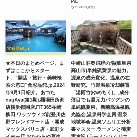
内。
2024年9月2日
★本日のまとめページ。ま
中崎山荘奥飛騨の湯(岐阜県
ずはここからスター
高山市)単純硫黄泉の魅力。
ト。“開店・旅行・美味検
源泉の成分変化。温泉の在
索の窓口”食彩品館.jp,2024
野研究。竹製温泉冷却装置
年9月1日紹介。あつた
「湯雨竹(ゆめちく)」,成分
nagAya(第1期),麺場田所商
薄目でも還元力バツグンの
店横浜都岡店,FIT365柏崎
単純硫黄泉。新穂高温泉観
柳田,ワッツウィズ能登川佐
光協会,温泉科学会員,温泉
野フレンドマート店・開成
地域学会,温泉ソムリエ分析
マックスバリュ店・武町タ
書マスター,ラーメンと蕎麦
イヨー店,おたからや葛生
実食記,(ラーメンソムリエ