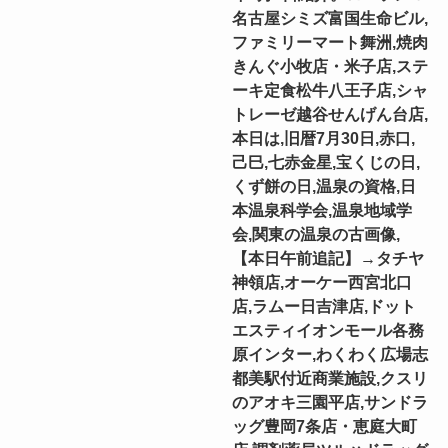
名古屋シミズ富国生命ビル,
ファミリーマート舞洲,焼肉
きんぐ小牧店・米子店,ステ
ーキ定食松牛八王子店,シャ
トレーゼ越谷せんげん台店,
本日は,旧暦7月30日,赤口,
己巳,七赤金星,宝くじの日,
くず餅の日,温泉の資格,日
本温泉科学会,温泉地域学
会,関東の温泉の古画像,
【本日午前追記】→タチヤ
神領店,オーケー西宮北口
店,ラムー日吉津店,ドット
エスティイオンモール各務
原インター,わくわく広場志
都美駅付近商業施設,クスリ
のアオキ三園平店,サンドラ
ッグ豊岡7条店・恵庭大町