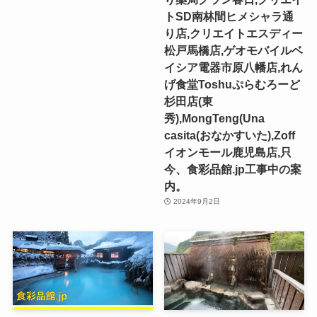
トSD南林間ヒメシャラ通
り店,クリエイトエスディー
松戸馬橋店,ゲオモバイルベ
イシア電器市原八幡店,れん
げ食堂Toshuぷらむろーど
杉田店(東
秀),MongTeng(Una
casita(おなかすいた),Zoff
イオンモール鹿児島店,只
今、食彩品館.jp工事中の案
内。
2024年9月2日