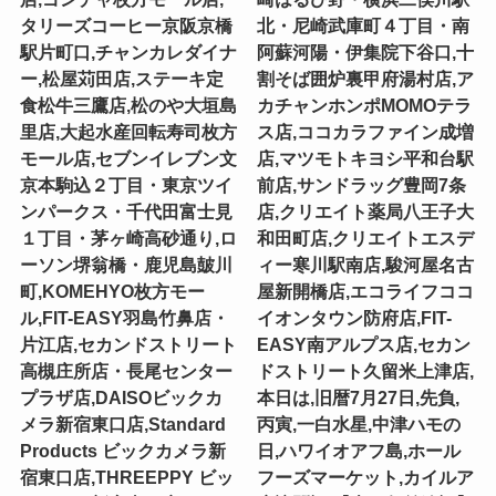
タリーズコーヒー京阪京橋
北・尼崎武庫町４丁目・南
駅片町口,チャンカレダイナ
阿蘇河陽・伊集院下谷口,十
ー,松屋苅田店,ステーキ定
割そば囲炉裏甲府湯村店,ア
食松牛三鷹店,松のや大垣島
カチャンホンポMOMOテラ
里店,大起水産回転寿司枚方
ス店,ココカラファイン成増
モール店,セブンイレブン文
店,マツモトキヨシ平和台駅
京本駒込２丁目・東京ツイ
前店,サンドラッグ豊岡7条
ンパークス・千代田富士見
店,クリエイト薬局八王子大
１丁目・茅ヶ崎高砂通り,ロ
和田町店,クリエイトエスデ
ーソン堺翁橋・鹿児島皷川
ィー寒川駅南店,駿河屋名古
町,KOMEHYO枚方モー
屋新開橋店,エコライフココ
ル,FIT-EASY羽島竹鼻店・
イオンタウン防府店,FIT-
片江店,セカンドストリート
EASY南アルプス店,セカン
高槻庄所店・長尾センター
ドストリート久留米上津店,
プラザ店,DAISOビックカ
本日は,旧暦7月27日,先負,
メラ新宿東口店,Standard
丙寅,一白水星,中津ハモの
Products ビックカメラ新
日,ハワイオアフ島,ホール
宿東口店,THREEPPY ビッ
フーズマーケット,カイルア