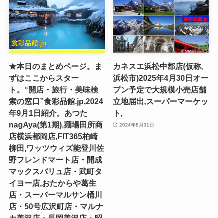
★本日のまとめページ。ま
カネスエ浜松中郡店(仮称,
ずはここからスター
浜松市)2025年4月30日オー
ト。“開店・旅行・美味検
プン予定で大規模小売店舗
索の窓口”食彩品館.jp,2024
立地届出,スーパーマーケッ
年9月1日紹介。あつた
ト,
nagAya(第1期),麺場田所商
2024年8月31日
店横浜都岡店,FIT365柏崎
柳田,ワッツウィズ能登川佐
野フレンドマート店・開成
マックスバリュ店・武町タ
イヨー店,おたからや葛生
店・スーパーマルサン桶川
店・50号広沢町店・マルナ