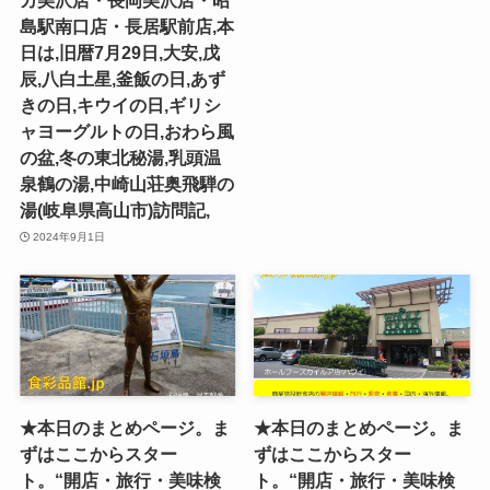
カ美沢店・長岡美沢店・昭
島駅南口店・長居駅前店,本
日は,旧暦7月29日,大安,戊
辰,八白土星,釜飯の日,あず
きの日,キウイの日,ギリシ
ャヨーグルトの日,おわら風
の盆,冬の東北秘湯,乳頭温
泉鶴の湯,中崎山荘奥飛騨の
湯(岐阜県高山市)訪問記,
2024年9月1日
★本日のまとめページ。ま
★本日のまとめページ。ま
ずはここからスター
ずはここからスター
ト。“開店・旅行・美味検
ト。“開店・旅行・美味検