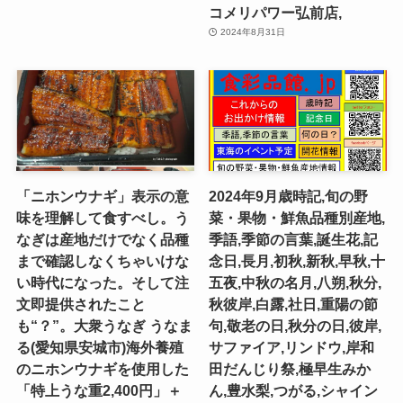
コメリパワー弘前店,
2024年8月31日
「ニホンウナギ」表示の意
2024年9月歳時記,旬の野
味を理解して食すべし。う
菜・果物・鮮魚品種別産地,
なぎは産地だけでなく品種
季語,季節の言葉,誕生花,記
まで確認しなくちゃいけな
念日,長月,初秋,新秋,早秋,十
い時代になった。そして注
五夜,中秋の名月,八朔,秋分,
文即提供されたこと
秋彼岸,白露,社日,重陽の節
も“？”。大衆うなぎ うなま
句,敬老の日,秋分の日,彼岸,
る(愛知県安城市)海外養殖
サファイア,リンドウ,岸和
のニホンウナギを使用した
田だんじり祭,極早生みか
「特上うな重2,400円」＋
ん,豊水梨,つがる,シャイン