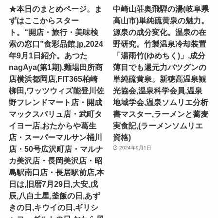
★本日のまとめページ。ま
中崎山荘奥飛騨の湯(岐阜県
ずはここからスター
高山市)単純硫黄泉の魅力。
ト。“開店・旅行・美味検
源泉の成分変化。温泉の在
索の窓口”食彩品館.jp,2024
野研究。竹製温泉冷却装置
年9月1日紹介。あつた
「湯雨竹(ゆめちく)」,成分
nagAya(第1期),麺場田所商
薄目でも還元力バツグンの
店横浜都岡店,FIT365柏崎
単純硫黄泉。新穂高温泉観
柳田,ワッツウィズ能登川佐
光協会,温泉科学会員,温泉
野フレンドマート店・開成
地域学会,温泉ソムリエ分析
マックスバリュ店・武町タ
書マスター,ラーメンと蕎麦
イヨー店,おたからや葛生
実食記,(ラーメンソムリエ
店・スーパーマルサン桶川
資格)
店・50号広沢町店・マルナ
2024年9月1日
カ美沢店・長岡美沢店・昭
島駅南口店・長居駅前店,本
日は,旧暦7月29日,大安,戊
辰,八白土星,釜飯の日,あず
きの日,キウイの日,ギリシ