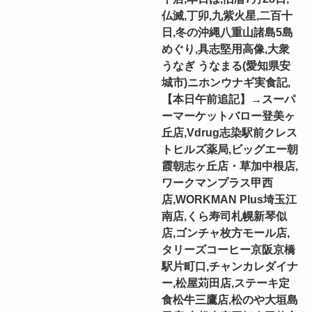
仏滅,丁卯,九紫火星,二百十
日,冬の沖縄八重山諸島5島
めぐり,具志堅用高像,大衆
うなぎ うなまる(愛知県安
城市)ニホンウナギ実食記,
【本日午前追記】→スーパ
ーマーケットバロー登美ヶ
丘店,Vdrug志染駅前クレス
トヒルズ薬局,ビッグエー朝
霞朝志ヶ丘店・草加中根店,
ワークマンプラス甲西
店,WORKMAN Plus埼玉江
南店,くら寿司札幌新琴似
店,ゴンチャ枚方モール店,
タリーズコーヒー京阪京橋
駅片町口,チャンカレダイナ
ー,松屋苅田店,ステーキ定
食松牛三鷹店,松のや大垣島