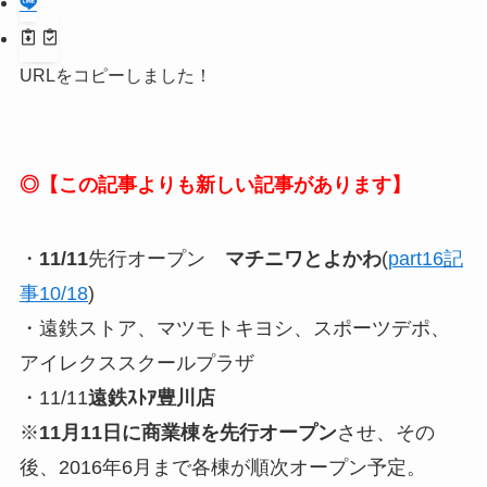
URLをコピーしました！
◎【この記事よりも新しい記事があります】
・
11/11
先行オープン
マチニワとよかわ
(
part16記
事10/18
)
・遠鉄ストア、マツモトキヨシ、スポーツデポ、
アイレクススクールプラザ
・11/11
遠鉄ｽﾄｱ豊川店
※
11月11日に商業棟を先行オープン
させ、その
後、2016年6月まで各棟が順次オープン予定。