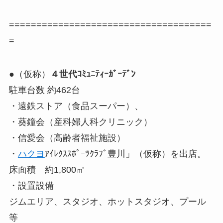
=====================================
=
●（仮称）
４世代ｺﾐｭﾆﾃｨｰｶﾞｰﾃﾞﾝ
駐車台数 約462台
・遠鉄ストア（食品スーパー）、
・葵鐘会（産科婦人科クリニック）
・信愛会（高齢者福祉施設）
・
ハクヨ
ｱｲﾚｸｽｽﾎﾟｰﾂｸﾗﾌﾞ豊川」（仮称）を出店。
床面積 約1,800㎡
・設置設備
ジムエリア、スタジオ、ホットスタジオ、プール
等