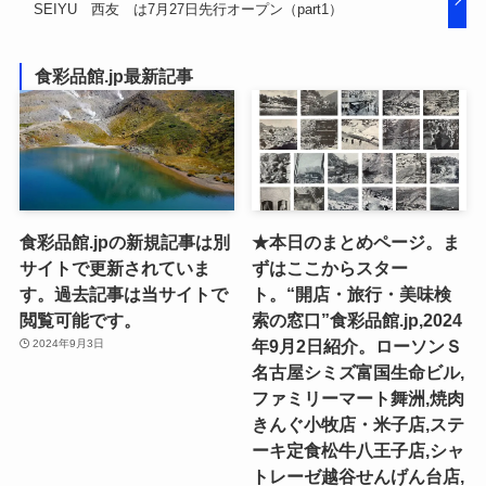
SEIYU 西友 は7月27日先行オープン（part1）
食彩品館.jp最新記事
食彩品館.jpの新規記事は別
★本日のまとめページ。ま
サイトで更新されていま
ずはここからスター
す。過去記事は当サイトで
ト。“開店・旅行・美味検
閲覧可能です。
索の窓口”食彩品館.jp,2024
年9月2日紹介。ローソンＳ
2024年9月3日
名古屋シミズ富国生命ビル,
ファミリーマート舞洲,焼肉
きんぐ小牧店・米子店,ステ
ーキ定食松牛八王子店,シャ
トレーゼ越谷せんげん台店,