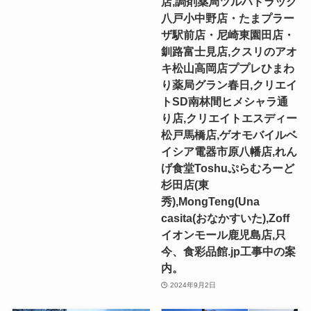
店,調剤薬局ツルハドラッグ
八戸小中野店・たまプラー
ザ駅前店・尼崎東園田店・
釧路富士見店,クスリのアオ
キ松山高岡店ププレひまわ
り薬局グラン春日,クリエイ
トSD南林間ヒメシャラ通
り店,クリエイトエスディー
松戸馬橋店,ゲオモバイルベ
イシア電器市原八幡店,れん
げ食堂Toshuぷらむろーど
杉田店(東
秀),MongTeng(Una
casita(おなかすいた),Zoff
イオンモール鹿児島店,只
今、食彩品館.jp工事中の案
内。
2024年9月2日