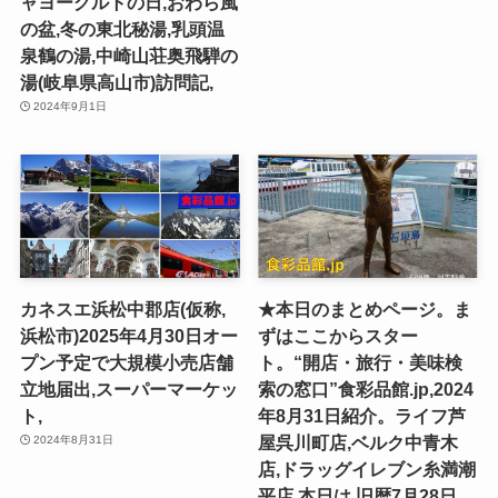
ャヨーグルトの日,おわら風
の盆,冬の東北秘湯,乳頭温
泉鶴の湯,中崎山荘奥飛騨の
湯(岐阜県高山市)訪問記,
2024年9月1日
カネスエ浜松中郡店(仮称,
★本日のまとめページ。ま
浜松市)2025年4月30日オー
ずはここからスター
プン予定で大規模小売店舗
ト。“開店・旅行・美味検
立地届出,スーパーマーケッ
索の窓口”食彩品館.jp,2024
ト,
年8月31日紹介。ライフ芦
屋呉川町店,ベルク中青木
2024年8月31日
店,ドラッグイレブン糸満潮
平店,本日は,旧暦7月28日,