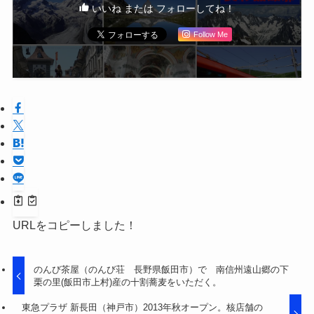
いいね または フォローしてね！
Follow Me
URLをコピーしました！
のんび茶屋（のんび荘 長野県飯田市）で 南信州遠山郷の下
栗の里(飯田市上村)産の十割蕎麦をいただく。
東急プラザ 新長田（神戸市）2013年秋オープン。核店舗の