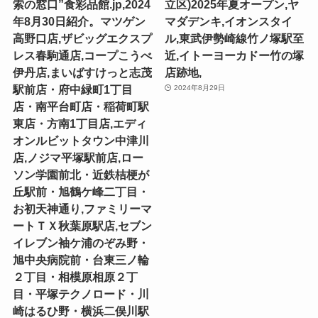
索の窓口”食彩品館.jp,2024
立区)2025年夏オープン,ヤ
年8月30日紹介。マツゲン
マダデンキ,イオンスタイ
高野口店,ザビッグエクスプ
ル,東武伊勢崎線竹ノ塚駅至
レス春駒通店,コープこうべ
近,イトーヨーカドー竹の塚
伊丹店,まいばすけっと志茂
店跡地,
駅前店・府中緑町1丁目
2024年8月29日
店・南平台町店・稲荷町駅
東店・方南1丁目店,エディ
オンルビットタウン中津川
店,ノジマ平塚駅前店,ロー
ソン学園前北・近鉄桔梗が
丘駅前・旭鶴ケ峰二丁目・
お初天神通り,ファミリーマ
ートＴＸ秋葉原駅店,セブン
イレブン袖ケ浦のぞみ野・
旭中央病院前・台東三ノ輪
２丁目・相模原相原２丁
目・平塚テクノロード・川
崎はるひ野・横浜二俣川駅