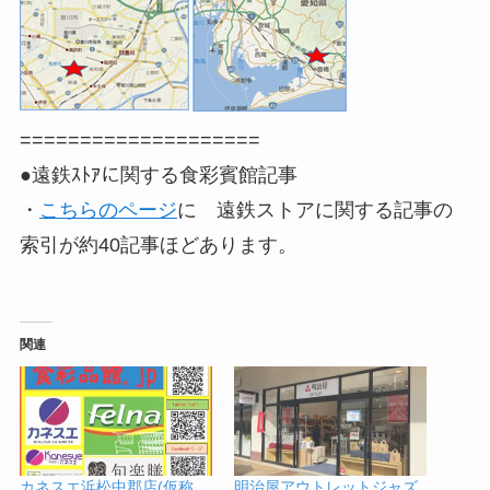
====================
●遠鉄ｽﾄｱに関する食彩賓館記事
・
こちらのページ
に 遠鉄ストアに関する記事の
索引が約40記事ほどあります。
関連
カネスエ浜松中郡店(仮称,
明治屋アウトレットジャズ