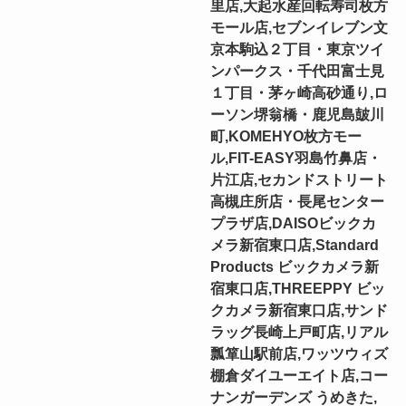
里店,大起水産回転寿司枚方
モール店,セブンイレブン文
京本駒込２丁目・東京ツイ
ンパークス・千代田富士見
１丁目・茅ヶ崎高砂通り,ロ
ーソン堺翁橋・鹿児島皷川
町,KOMEHYO枚方モー
ル,FIT-EASY羽島竹鼻店・
片江店,セカンドストリート
高槻庄所店・長尾センター
プラザ店,DAISOビックカ
メラ新宿東口店,Standard
Products ビックカメラ新
宿東口店,THREEPPY ビッ
クカメラ新宿東口店,サンド
ラッグ長崎上戸町店,リアル
瓢箪山駅前店,ワッツウィズ
棚倉ダイユーエイト店,コー
ナンガーデンズ うめきた,