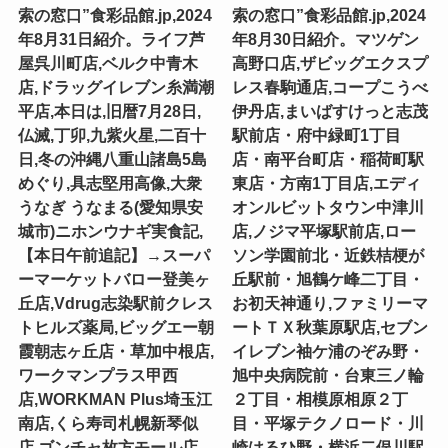
索の窓口”食彩品館.jp,2024
索の窓口”食彩品館.jp,2024
年8月31日紹介。ライフ芦
年8月30日紹介。マツゲン
屋呉川町店,ベルク中青木
高野口店,ザビッグエクスプ
店,ドラッグイレブン糸満潮
レス春駒通店,コープこうべ
平店,本日は,旧暦7月28日,
伊丹店,まいばすけっと志茂
仏滅,丁卯,九紫火星,二百十
駅前店・府中緑町1丁目
日,冬の沖縄八重山諸島5島
店・南平台町店・稲荷町駅
めぐり,具志堅用高像,大衆
東店・方南1丁目店,エディ
うなぎ うなまる(愛知県安
オンルビットタウン中津川
城市)ニホンウナギ実食記,
店,ノジマ平塚駅前店,ロー
【本日午前追記】→スーパ
ソン学園前北・近鉄桔梗が
ーマーケットバロー登美ヶ
丘駅前・旭鶴ケ峰二丁目・
丘店,Vdrug志染駅前クレス
お初天神通り,ファミリーマ
トヒルズ薬局,ビッグエー朝
ートＴＸ秋葉原駅店,セブン
霞朝志ヶ丘店・草加中根店,
イレブン袖ケ浦のぞみ野・
ワークマンプラス甲西
旭中央病院前・台東三ノ輪
店,WORKMAN Plus埼玉江
２丁目・相模原相原２丁
南店,くら寿司札幌新琴似
目・平塚テクノロード・川
店,ゴンチャ枚方モール店,
崎はるひ野・横浜二俣川駅