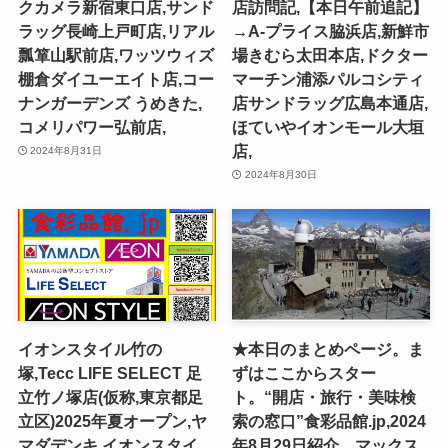
クカメラ新宿東口店,サンド
店訪問記,【本日午前追記】
ラッグ長崎上戸町店,リアル
→A-プライス脇浜店,新鮮市
瓢箪山駅前店,ワッツウィズ
場きむら太田本店,ドクター
棚倉ダイユーエイト店,コー
マーチン浦添パルコシティ
ナンガーデンズ うめきた,
店サンドラッグ広島本通店,
コメリパワー弘前店,
ほていやイオンモール大垣
店,
2024年8月31日
2024年8月30日
イオンスタイル竹の
★本日のまとめページ。ま
塚,Tecc LIFE SELECT ⾜
ずはここからスター
⽴⽵ノ塚店(仮称,東京都足
ト。“開店・旅行・美味検
立区)2025年夏オープン,ヤ
索の窓口”食彩品館.jp,2024
マダデンキ,イオンスタイ
年8月29日紹介。マックス