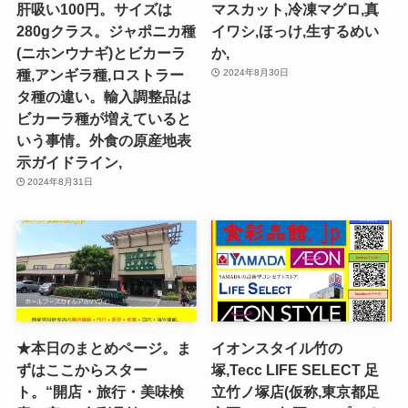
肝吸い100円。サイズは
マスカット,冷凍マグロ,真
280gクラス。ジャポニカ種
イワシ,ほっけ,生するめい
(ニホンウナギ)とビカーラ
か,
種,アンギラ種,ロストラー
2024年8月30日
タ種の違い。輸入調整品は
ビカーラ種が増えていると
いう事情。外食の原産地表
示ガイドライン,
2024年8月31日
★本日のまとめページ。ま
イオンスタイル竹の
ずはここからスター
塚,Tecc LIFE SELECT ⾜
ト。“開店・旅行・美味検
⽴⽵ノ塚店(仮称,東京都足