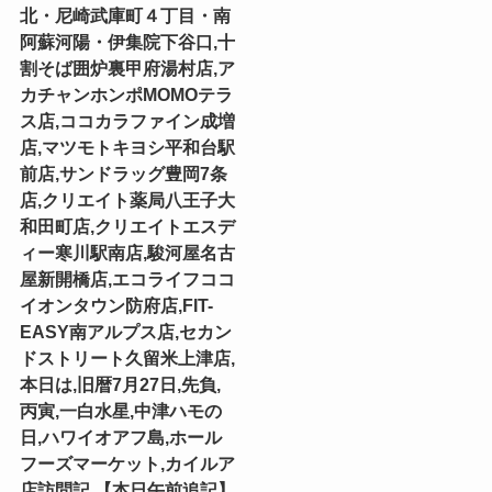
北・尼崎武庫町４丁目・南
阿蘇河陽・伊集院下谷口,十
割そば囲炉裏甲府湯村店,ア
カチャンホンポMOMOテラ
ス店,ココカラファイン成増
店,マツモトキヨシ平和台駅
前店,サンドラッグ豊岡7条
店,クリエイト薬局八王子大
和田町店,クリエイトエスデ
ィー寒川駅南店,駿河屋名古
屋新開橋店,エコライフココ
イオンタウン防府店,FIT-
EASY南アルプス店,セカン
ドストリート久留米上津店,
本日は,旧暦7月27日,先負,
丙寅,一白水星,中津ハモの
日,ハワイオアフ島,ホール
フーズマーケット,カイルア
店訪問記,【本日午前追記】