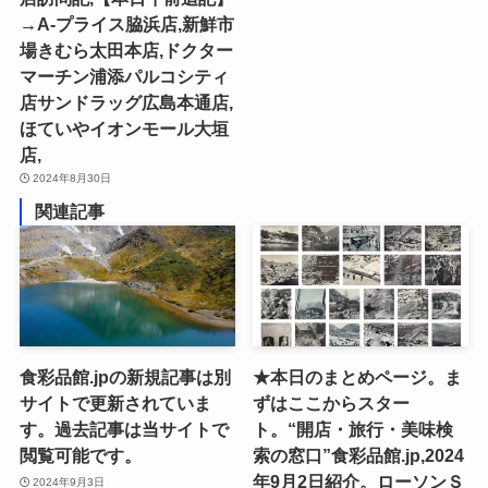
→A-プライス脇浜店,新鮮市
場きむら太田本店,ドクター
マーチン浦添パルコシティ
店サンドラッグ広島本通店,
ほていやイオンモール大垣
店,
2024年8月30日
関連記事
食彩品館.jpの新規記事は別
★本日のまとめページ。ま
サイトで更新されていま
ずはここからスター
す。過去記事は当サイトで
ト。“開店・旅行・美味検
閲覧可能です。
索の窓口”食彩品館.jp,2024
年9月2日紹介。ローソンＳ
2024年9月3日