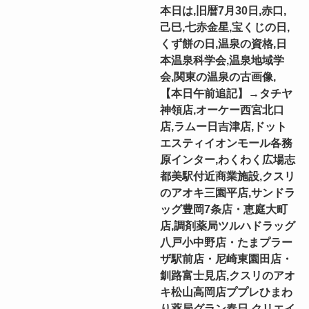
本日は,旧暦7月30日,赤口,
己巳,七赤金星,宝くじの日,
くず餅の日,温泉の資格,日
本温泉科学会,温泉地域学
会,関東の温泉の古画像,
【本日午前追記】→タチヤ
神領店,オーケー西宮北口
店,ラムー日吉津店,ドット
エスティイオンモール各務
原インター,わくわく広場志
都美駅付近商業施設,クスリ
のアオキ三園平店,サンドラ
ッグ豊岡7条店・恵庭大町
店,調剤薬局ツルハドラッグ
八戸小中野店・たまプラー
ザ駅前店・尼崎東園田店・
釧路富士見店,クスリのアオ
キ松山高岡店ププレひまわ
り薬局グラン春日,クリエイ