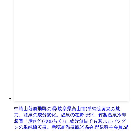
中崎山荘奥飛騨の湯(岐阜県高山市)単純硫黄泉の魅
力。源泉の成分変化。温泉の在野研究。竹製温泉冷却
装置「湯雨竹(ゆめちく)」,成分薄目でも還元力バツグ
ンの単純硫黄泉。新穂高温泉観光協会,温泉科学会員,温