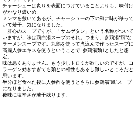
チャーシューは炙りを表面につけていることよりも、味付け
がかなり濃いめ。
メンマを敷いてあるが、チャーシューの下の麺に味が移って
いて若干、気になりました。
肝心のスープですが、「サムゲタン」という名称がついて
いますが、味は鶏白湯スープのそれ。つまり、参鶏湯“風”な
ラーメンスープです。丸鶏を使って煮込んで作ったスープに
高麗人参エキスを使うということで｢参鶏湯麺｣としたと想
定。
味は悪くありません。もう少しトロミが欲しいのですが、コ
ラーゲン効きすぎても麺との相性もあるし難しいところだと
思います。
半分ほど食べた後に人参酢を使うとさらに参鶏湯“風”スープ
になりました。
後味に塩辛さが若干残ります。