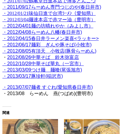
・2011/07/02鶴亀堂日進本店で博多とんこつ
・2011/09/17らーめん専門つじのや(春日井市)
・2012/01/21味仙日進で台湾ﾗｰﾒﾝ（愛知県）
・2012/03/04麺達本店で赤マー油（豊明市）
・2012/04/01麺の坊晴れやか（みよし市）
・2012/04/08らーめん八幡(春日井市)
・2012/04/15春日井ラーメン楽喜<ラッキー>
・2012/06/17麺彩 ぎんや豚そば(小牧市)
・2012/08/05有頂天 小牧店(豚骨らーめん)
・
2012/08/26中華そば 鈴木弥富店
・2012/10/28中華そば華丸（一宮市）
・
2013/03/09つけ麺 麺喰(尾張旭市)
・2013/03/17豚珍軒(稲沢市)
・2013/07/07麺者 すぐれ(愛知県春日井市)
・2013/08 らーめん 燕(つばめ)(豊明市)
関連