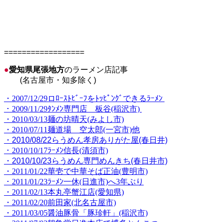
==================
●
愛知県尾張地方
のラーメン店記事
(名古屋市・知多除く)
・2007/12/29ロﾛｰｽﾄﾋﾞｰﾌをﾄｯﾋﾟﾝｸﾞできるﾗｰﾒﾝ
・2009/11/29ﾀﾝﾒﾝ専門店 板谷(稲沢市)
・2010/03/13麺の坊晴天(みよし市)
・2010/07/11麺道場 空太郎(一宮市)他
・2010/08/22らうめん孝房ありがた屋(春日井)
・2010/10/17ﾗｰﾒﾝ信長(清須市)
・2010/10/23らうめん専門めんきち(春日井市)
・2011/01/22華壱で中華そば正油(豊明市)
・2011/01/23ﾗｰﾒﾝ一休(日進市)へ3年ぶり
・2011/02/13本丸亭蟹江店(愛知県)
・2011/02/20前田家(北名古屋市)
・2011/03/05醤油豚骨「豚珍軒」(稲沢市)