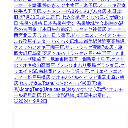
ーマート舞洲,焼肉きんぐ小牧店・米子店,ステーキ定食
松牛八王子店,シャトレーゼ越谷せんげん台店,本日は,
旧暦7月30日,赤口,己巳,七赤金星,宝くじの日,くず餅の
日,温泉の資格,日本温泉科学会,温泉地域学会,関東の温
泉の古画像,【本日午前追記】→タチヤ神領店,オーケー
西宮北口店,ラムー日吉津店,ドットエスティイオンモー
ル各務原インター,わくわく広場志都美駅付近商業施設,
クスリのアオキ三園平店,サンドラッグ豊岡7条店・恵
庭大町店,調剤薬局ツルハドラッグ八戸小中野店・たま
プラーザ駅前店・尼崎東園田店・釧路富士見店,クスリ
のアオキ松山高岡店ププレひまわり薬局グラン春日,ク
リエイトSD南林間ヒメシャラ通り店,クリエイトエス
ディー松戸馬橋店,ゲオモバイルベイシア電器市原八幡
店,れんげ食堂Toshuぷらむろーど杉田店(東
秀),MongTeng(Una casita(おなかすいた),Zoffイオンモ
ール鹿児島店,只今、食彩品館.jp工事中の案内。
2024年9月2日