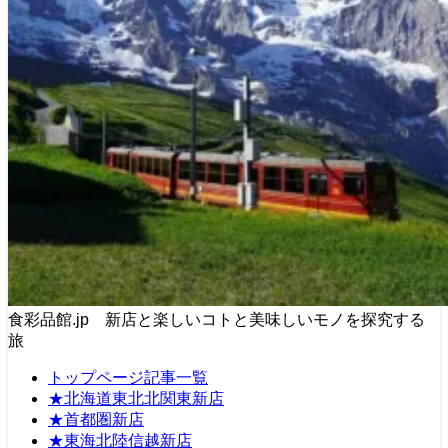
食彩品館.jp 新店と楽しいコトと美味しいモノを探究する
旅
トップページ記事一覧
★北海道東北北関東新店
★首都圏新店
★東海北陸信越新店