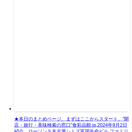
★本日のまとめページ。まずはここからスタート。“開
店・旅行・美味検索の窓口”食彩品館.jp,2024年9月2日
紹介。ローソンＳ名古屋シミズ富国生命ビル,ファミリ