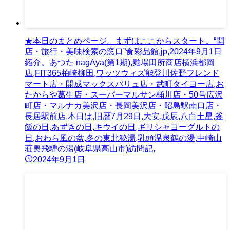
★本日のまとめページ。まずはここからスタート。“開
店・旅行・美味検索の窓口”食彩品館.jp,2024年9月1日
紹介。あつた nagAya(第1期),麺場田所商店横浜都岡
店,FIT365柏崎柳田,ワッツウィズ能登川佐野フレンド
マート店・開成マックスバリュ店・武町タイヨー店,お
たからや葛生店・スーパーマルサン桶川店・50号広沢
町店・マルナカ美沢店・長岡美沢店・昭島駅南口店・
長居駅前店,本日は,旧暦7月29日,大安,戊辰,八白土星,釜
飯の日,あずきの日,キウイの日,ギリシャヨーグルトの
日,おわら風の盆,冬の東北秘湯,乳頭温泉鶴の湯,中崎山
荘奥飛騨の湯(岐阜県高山市)訪問記,
2024年9月1日