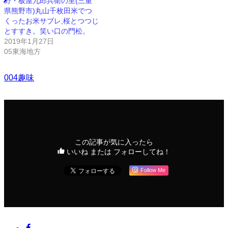
野・板屋九郎兵衛の里(三重
県熊野市)丸山千枚田米でつ
くったお米サブレ,桜とつつじ
とすすき。笑い口の門松。
2019年1月27日
05東海地方
004趣味
この記事が気に入ったら
いいね または フォローしてね！
Follow Me