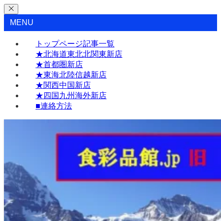
MENU
トップページ記事一覧
★北海道東北北関東新店
★首都圏新店
★東海北陸信越新店
★関西中国新店
★四国九州海外新店
■連絡方法