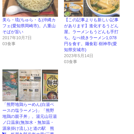
美ら・琉(ちゅら・る)沖縄カ
【この記事よりも新しい記事
フェ(愛知県岡崎市)。八重山
があります】進化するうどん
そばが旨い
屋。ラーメンもうどんも手打
2017年10月7日
ち。なべ焼きラーメン1,078
03食事
円を食す。麺食彩 樹神亭(愛
知県安城市)
2023年5月14日
03食事
「熊野地鶏らーめん(白湯ベ
ースの塩ラーメン)」「熊野
地鶏の親子丼」。湯元山荘湯
ノ口温泉(無加水・無加温・
源泉掛け流し)と道の駅 熊