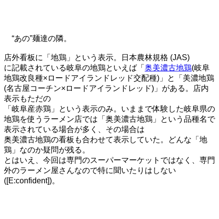
“あの”麺達の隣。
店外看板に「地鶏」という表示。日本農林規格 (JAS)
に記載されている岐阜の地鶏といえば「
奥美濃古地鶏
(岐阜
地鶏改良種×ロードアイランドレッド交配種)」と「美濃地鶏
(名古屋コーチン×ロードアイランドレッド)」がある。店内
表示もただの
「岐阜産赤鶏」という表示のみ。いままで体験した岐阜県の
地鶏を使うラーメン店では「奥美濃古地鶏」という品種名で
表示されている場合が多く、その場合は
奥美濃古地鶏の看板も合わせて表示していた。どんな「地
鶏」なのか疑問が残る。
とはいえ、今回は専門のスーパーマーケットではなく、専門
外のラーメン屋さんなので特に聞いたりはしない
([E:confident])。