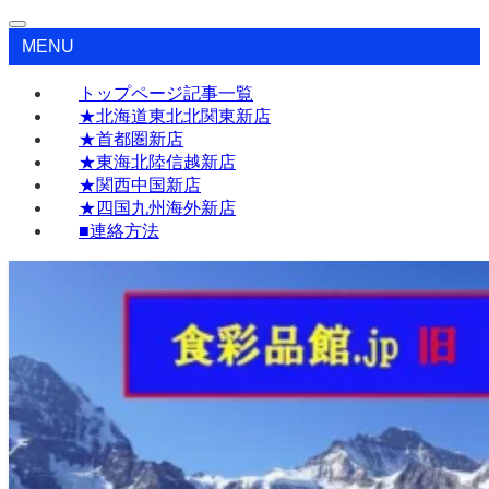
MENU
トップページ記事一覧
★北海道東北北関東新店
★首都圏新店
★東海北陸信越新店
★関西中国新店
★四国九州海外新店
■連絡方法