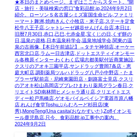
★本日のまとめページ。まずはここからスタート。“開
店・旅行・美味検索の窓口”食彩品館.jp,2024年9月2日
紹介。ローソンＳ名古屋シミズ富国生命ビル,ファミリ
ーマート舞洲,焼肉きんぐ小牧店・米子店,ステーキ定食
松牛八王子店,シャトレーゼ越谷せんげん台店,本日は,
旧暦7月30日,赤口,己巳,七赤金星,宝くじの日,くず餅の
日,温泉の資格,日本温泉科学会,温泉地域学会,関東の温
泉の古画像,【本日午前追記】→タチヤ神領店,オーケー
西宮北口店,ラムー日吉津店,ドットエスティイオンモー
ル各務原インター,わくわく広場志都美駅付近商業施設,
クスリのアオキ三園平店,サンドラッグ豊岡7条店・恵
庭大町店,調剤薬局ツルハドラッグ八戸小中野店・たま
プラーザ駅前店・尼崎東園田店・釧路富士見店,クスリ
のアオキ松山高岡店ププレひまわり薬局グラン春日,ク
リエイトSD南林間ヒメシャラ通り店,クリエイトエス
ディー松戸馬橋店,ゲオモバイルベイシア電器市原八幡
店,れんげ食堂Toshuぷらむろーど杉田店(東
秀),MongTeng(Una casita(おなかすいた),Zoffイオンモ
ール鹿児島店,只今、食彩品館.jp工事中の案内。
2024年9月2日