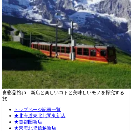
食彩品館.jp 新店と楽しいコトと美味しいモノを探究する
旅
トップページ記事一覧
★北海道東北北関東新店
★首都圏新店
★東海北陸信越新店