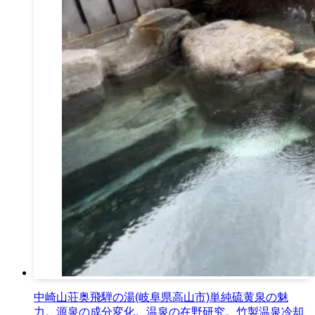
中崎山荘奥飛騨の湯(岐阜県高山市)単純硫黄泉の魅
力。源泉の成分変化。温泉の在野研究。竹製温泉冷却