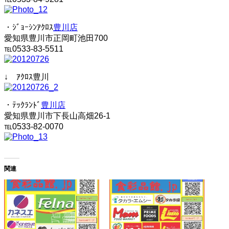
・ｼﾞｮｰｼﾝｱｸﾛｽ
豊川店
愛知県豊川市正岡町池田700
℡0533-83-5511
↓ ｱｸﾛｽ豊川
・ﾃｯｸﾗﾝﾄﾞ
豊川店
愛知県豊川市下長山高畑26-1
℡0533-82-0070
関連