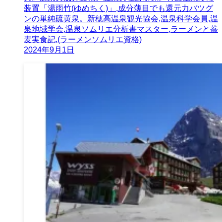
装置「湯雨竹(ゆめちく)」,成分薄目でも還元力バツグ
ンの単純硫黄泉。新穂高温泉観光協会,温泉科学会員,温
泉地域学会,温泉ソムリエ分析書マスター,ラーメンと蕎
麦実食記,(ラーメンソムリエ資格)
2024年9月1日