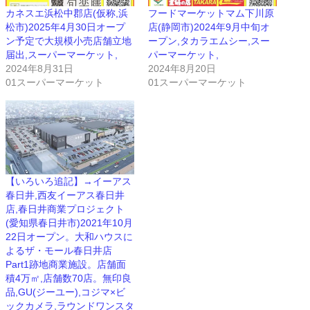
カネスエ浜松中郡店(仮称,浜
フードマーケットマム下川原
松市)2025年4月30日オープ
店(静岡市)2024年9月中旬オ
ン予定で大規模小売店舗立地
ープン,タカラエムシー,スー
届出,スーパーマーケット,
パーマーケット,
2024年8月31日
2024年8月20日
01スーパーマーケット
01スーパーマーケット
【いろいろ追記】→イーアス
春日井,西友イーアス春日井
店,春日井商業プロジェクト
(愛知県春日井市)2021年10月
22日オープン。大和ハウスに
よるザ・モール春日井店
Part1跡地商業施設。店舗面
積4万㎡,店舗数70店。無印良
品,GU(ジーユー),コジマ×ビ
ックカメラ,ラウンドワンスタ