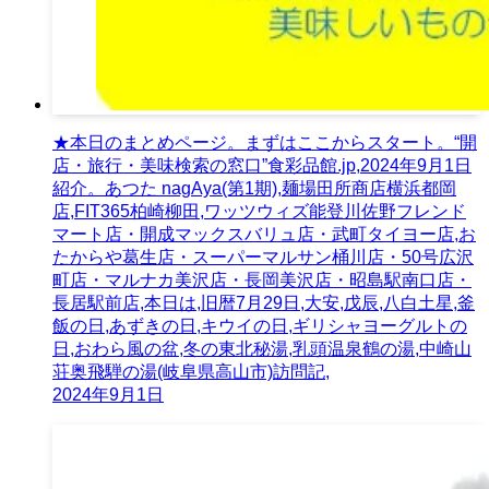
★本日のまとめページ。まずはここからスタート。“開
店・旅行・美味検索の窓口”食彩品館.jp,2024年9月1日
紹介。あつた nagAya(第1期),麺場田所商店横浜都岡
店,FIT365柏崎柳田,ワッツウィズ能登川佐野フレンド
マート店・開成マックスバリュ店・武町タイヨー店,お
たからや葛生店・スーパーマルサン桶川店・50号広沢
町店・マルナカ美沢店・長岡美沢店・昭島駅南口店・
長居駅前店,本日は,旧暦7月29日,大安,戊辰,八白土星,釜
飯の日,あずきの日,キウイの日,ギリシャヨーグルトの
日,おわら風の盆,冬の東北秘湯,乳頭温泉鶴の湯,中崎山
荘奥飛騨の湯(岐阜県高山市)訪問記,
2024年9月1日