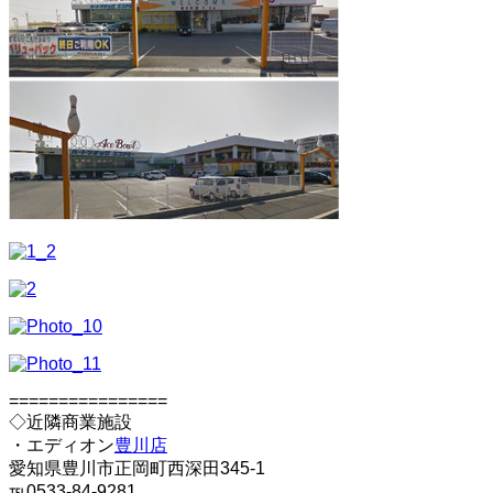
================
◇近隣商業施設
・エディオン
豊川店
愛知県豊川市正岡町西深田345-1
℡0533-84-9281