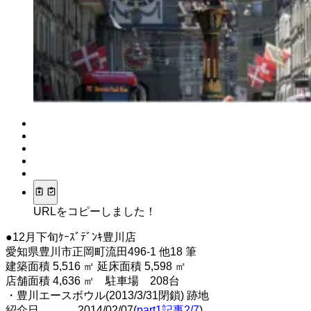
URLをコピーしました！
●12月下旬ｹｰｽﾞﾃﾞﾝｷ豊川店
愛知県豊川市正岡町流田496-1 他18 筆
建築面積 5,516 ㎡ 延床面積 5,598 ㎡
店舗面積 4,636 ㎡ 駐車場 208台
・豊川エースボウル(2013/3/31閉鎖) 跡地
紹介日 2014/02/07(
part1記事2/7
)