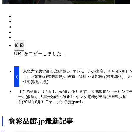
URLをコピーしました！
東北大学農学部雨宮跡地にイオンモールが出店。2018年2月引
し。商業施設(敷地西側)、医療・福祉・研究施設(敷地東側)、集
住宅(敷地北側)
【この記事よりも新しい記事があります】大垣駅北ショッピング
ール(仮称)。大黒天物産・AOKI・ヤマダ電機が出店(岐阜県大垣
市)2014年8月31日オープン予定(part1)
食彩品館.jp最新記事