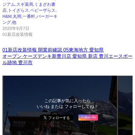
ジアム,スギ薬局,くまざわ書
店,トイざらス,ベビーザらス,
H&M,丸明,一番軒,バーガーキ
ング,他
2020年9月7日
01新店改装情報
01新店改装情報
開業前確認
05東海地方
愛知県
オープン
ケーズデンキ新豊川店
愛知県
新店
豊川エースボー
ル跡地
豊川市
この記事が気に入ったら
いいね または フォローしてね！
Follow Me