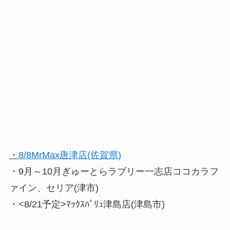
・
8/8MrMax唐津店(佐賀県)
・9月～10月ぎゅーとらラブリー一志店ココカラフ
ァイン、セリア(津市)
・<8/21予定>ﾏｯｸｽﾊﾞﾘｭ津島店(津島市)