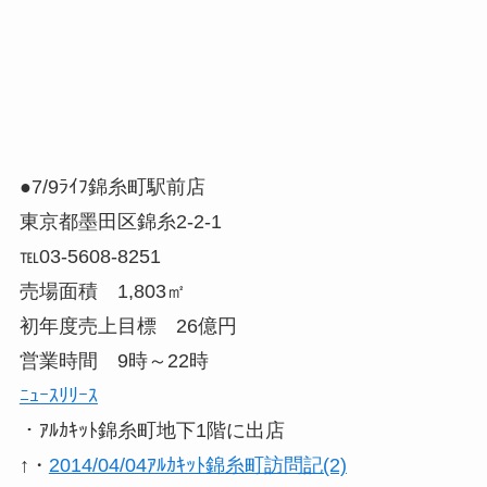
●7/9ﾗｲﾌ錦糸町駅前店
東京都墨田区錦糸2-2-1
℡03-5608-8251
売場面積 1,803㎡
初年度売上目標 26億円
営業時間 9時～22時
ﾆｭｰｽﾘﾘｰｽ
・ｱﾙｶｷｯﾄ錦糸町地下1階に出店
↑・
2014/04/04ｱﾙｶｷｯﾄ錦糸町訪問記(2)