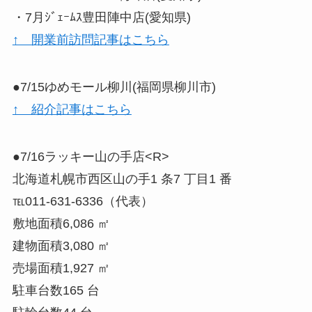
・7月ｼﾞｪｰﾑｽ豊田陣中店(愛知県)
↑ 開業前訪問記事はこちら
●7/15ゆめモール柳川(福岡県柳川市)
↑ 紹介記事はこちら
●7/16ラッキー山の手店<R>
北海道札幌市西区山の手1 条7 丁目1 番
℡011-631-6336（代表）
敷地面積6,086 ㎡
建物面積3,080 ㎡
売場面積1,927 ㎡
駐車台数165 台