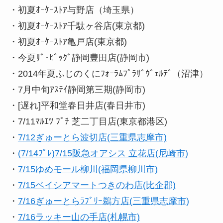
・初夏ｵｰｹｰｽﾄｱ与野店（埼玉県）
・初夏ｵｰｹｰｽﾄｱ千駄ヶ谷店(東京都)
・初夏ｵｰｹｰｽﾄｱ亀戸店(東京都)
・今夏ｻﾞ･ﾋﾞｯｸﾞ静岡豊田店(静岡市)
・2014年夏ふじのくにﾌｫｰﾗﾑﾌﾟﾗｻﾞｳﾞｪﾙﾃﾞ（沼津）
・7月中旬ｱｽﾃｲ静岡第三期(静岡市)
・[遅れ]平和堂春日井店(春日井市)
・7/11ﾏﾙｴﾂ ﾌﾟﾁ 芝二丁目店(東京都港区)
・
7/12ぎゅーとら波切店(三重県志摩市)
・
(7/14ﾌﾟﾚ)7/15阪急オアシス 立花店(尼崎市)
・
7/15ゆめモール柳川(福岡県柳川市)
・
7/15ベイシアマートつきのわ店(比企郡)
・
7/16ぎゅーとらﾗﾌﾞﾘｰ鵜方店(三重県志摩市)
・
7/16ラッキー山の手店(札幌市)