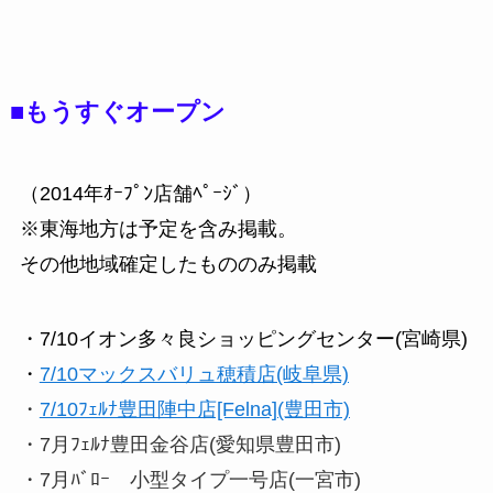
■もうすぐオープン
（2014年ｵｰﾌﾟﾝ店舗ﾍﾟｰｼﾞ）
※東海地方は予定を含み掲載。
その他地域確定したもののみ掲載
・7/10イオン多々良ショッピングセンター(宮崎県)
・
7/10マックスバリュ穂積店(岐阜県)
・
7/10ﾌｪﾙﾅ豊田陣中店[Felna](豊田市)
・7月ﾌｪﾙﾅ豊田金谷店(愛知県豊田市)
・7月ﾊﾞﾛｰ 小型タイプ一号店(一宮市)