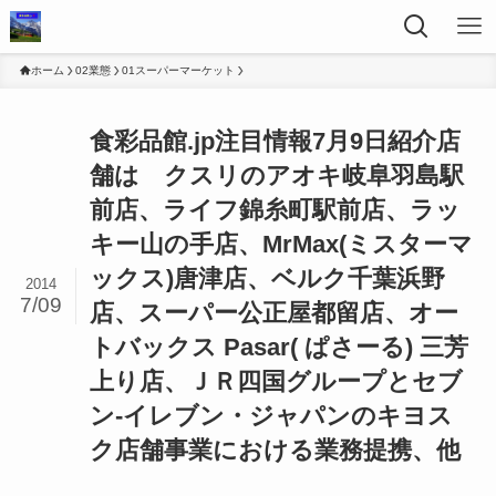
ホーム
02業態
01スーパーマーケット
食彩品館.jp注目情報7月9日紹介店
舗は クスリのアオキ岐阜羽島駅
前店、ライフ錦糸町駅前店、ラッ
キー山の手店、MrMax(ミスターマ
ックス)唐津店、ベルク千葉浜野
2014
7/09
店、スーパー公正屋都留店、オー
トバックス Pasar( ぱさーる) 三芳
上り店、ＪＲ四国グループとセブ
ン-イレブン・ジャパンのキヨス
ク店舗事業における業務提携、他