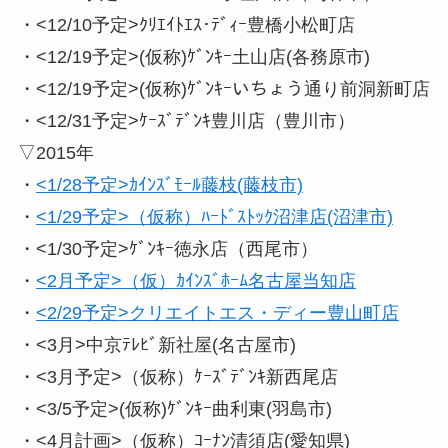
・<12/10予定>ｸﾘｴｲﾄｴｽ･ﾃﾞｨｰ豊橋小松町店
・<12/19予定>(仮称)ｹﾞﾝｷｰ土山店(各務原市)
・<12/19予定>(仮称)ｹﾞﾝｷｰいちょう通り前洞新町店
・<12/31予定>ｹｰｽﾞﾃﾞﾝｷ豊川店（豊川市）
▽2015年
・
<1/28予定>ｶｲﾝｽﾞﾓｰﾙ藤枝(藤枝市)
・
<1/29予定>（仮称）ﾊｰﾄﾞｽﾄｯｸ沼津店(沼津市)
・<1/30予定>ｹﾞﾝｷｰ徳永店（西尾市）
・
<2月予定>（仮）ｶｲﾝｽﾞﾎｰﾑ名古屋当知店
・
<2/29予定>クリエイトエス・ディー豊山町店
・<3月>中京ﾃﾚﾋﾞ新社屋(名古屋市)
・<3月予定>（仮称）ｹｰｽﾞﾃﾞﾝｷ新西尾店
・<3/5予定>(仮称)ｹﾞﾝｷｰ曲利東(羽島市)
・<4月計画>（仮称）ｺｰﾅﾝ清須店(愛知県)