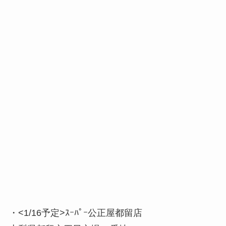
・<1/16予定>ｽｰﾊﾟｰ公正屋都留店