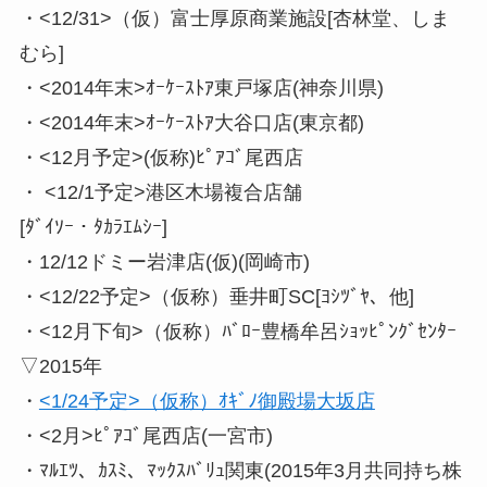
・<12/31>（仮）富士厚原商業施設[杏林堂、しま
むら]
・<2014年末>ｵｰｹｰｽﾄｱ東戸塚店(神奈川県)
・<2014年末>ｵｰｹｰｽﾄｱ大谷口店(東京都)
・<12月予定>(仮称)ﾋﾟｱｺﾞ尾西店
・ <12/1予定>港区木場複合店舗
[ﾀﾞｲｿｰ・ﾀｶﾗｴﾑｼｰ]
・12/12ドミー岩津店(仮)(岡崎市)
・<12/22予定>（仮称）垂井町SC[ﾖｼﾂﾞﾔ、他]
・<12月下旬>（仮称）ﾊﾞﾛｰ豊橋牟呂ｼｮｯﾋﾟﾝｸﾞｾﾝﾀｰ
▽2015年
・
<1/24予定>（仮称）ｵｷﾞﾉ御殿場大坂店
・<2月>ﾋﾟｱｺﾞ尾西店(一宮市)
・ﾏﾙｴﾂ、ｶｽﾐ、ﾏｯｸｽﾊﾞﾘｭ関東(2015年3月共同持ち株