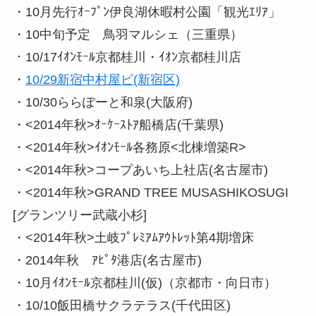
・10月先行ｵｰﾌﾟﾝ伊良湖休暇村公園「観光ｴﾘｱ」
・10中旬予定 鳥羽マルシェ（三重県）
・10/17ｲｵﾝﾓｰﾙ京都桂川・ｲｵﾝ京都桂川店
・
10/29新宿中村屋ビ(新宿区)
・10/30ららぽーと和泉(大阪府)
・<2014年秋>ｵｰｹｰｽﾄｱ船橋店(千葉県)
・<2014年秋>ｲｵﾝﾓｰﾙ各務原<北棟増築R>
・<2014年秋>コープあいち上社店(名古屋市)
・<2014年秋>GRAND TREE MUSASHIKOSUGI
[グランツリー武蔵小杉]
・<2014年秋>土岐ﾌﾟﾚﾐｱﾑｱｳﾄﾚｯﾄ第4期増床
・2014年秋 ｱﾋﾟﾀ港店(名古屋市)
・10月ｲｵﾝﾓｰﾙ京都桂川(仮)（京都市・向日市）
・10/10飯田橋サクラテラス(千代田区)