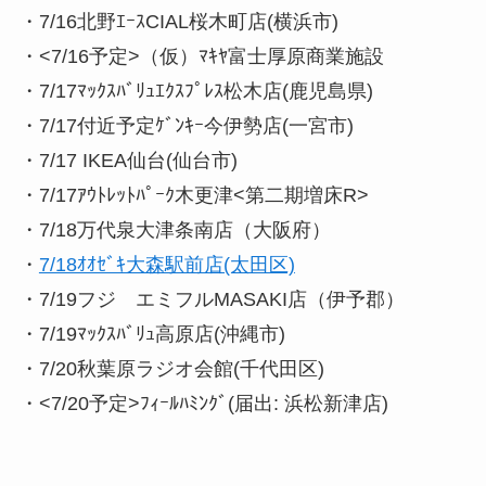
・7/16北野ｴｰｽCIAL桜木町店(横浜市)
・<7/16予定>（仮）ﾏｷﾔ富士厚原商業施設
・7/17ﾏｯｸｽﾊﾞﾘｭｴｸｽﾌﾟﾚｽ松木店(鹿児島県)
・7/17付近予定ｹﾞﾝｷｰ今伊勢店(一宮市)
・7/17 IKEA仙台(仙台市)
・7/17ｱｳﾄﾚｯﾄﾊﾟｰｸ木更津<第二期増床R>
・7/18万代泉大津条南店（大阪府）
・
7/18ｵｵｾﾞｷ大森駅前店(太田区)
・7/19フジ エミフルMASAKI店（伊予郡）
・7/19ﾏｯｸｽﾊﾞﾘｭ高原店(沖縄市)
・7/20秋葉原ラジオ会館(千代田区)
・<7/20予定>ﾌｨｰﾙﾊﾐﾝｸﾞ(届出: 浜松新津店)