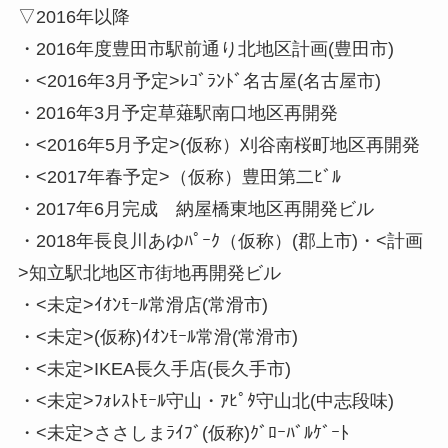
▽2016年以降
・2016年度豊田市駅前通り北地区計画(豊田市)
・<2016年3月予定>ﾚｺﾞﾗﾝﾄﾞ名古屋(名古屋市)
・2016年3月予定草薙駅南口地区再開発
・<2016年5月予定>(仮称）刈谷南桜町地区再開発
・<2017年春予定>（仮称）豊田第二ﾋﾞﾙ
・2017年6月完成 納屋橋東地区再開発ビル
・2018年長良川あゆﾊﾟｰｸ（仮称）(郡上市)・<計画
>知立駅北地区市街地再開発ビル
・<未定>ｲｵﾝﾓｰﾙ常滑店(常滑市)
・<未定>(仮称)ｲｵﾝﾓｰﾙ常滑(常滑市)
・<未定>IKEA長久手店(長久手市)
・<未定>ﾌｫﾚｽﾄﾓｰﾙ守山・ｱﾋﾟﾀ守山北(中志段味)
・<未定>ささしまﾗｲﾌﾞ(仮称)ｸﾞﾛｰﾊﾞﾙｹﾞｰﾄ