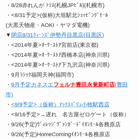
・8/28赤れんが ﾃﾗｽ(札幌JPﾋﾞﾙ)(札幌市)
・<8/31予定>(仮称)大垣駅北ｼｮｯﾋﾟﾝｸﾞﾓｰﾙ
(大黒天物産・AOKI・ヤマダ電機)
▼
閉店8/31ｸｨｰﾝｽﾞ伊勢丹目黒店(目黒区)
・<2014年夏>ｵｰｹｰｽﾄｱ宮前店(東京都)
・<2014年夏>ｵｰｹｰｽﾄｱ西橋本店(神奈川県)
・<2014年夏>ｵｰｹｰｽﾄｱ下九沢店(神奈川県)
・9月ﾗｼｯｸ福岡天神(福岡市)
・
9月予定カネスエ
フェルナ豊田永覚新町店
(豊田
市)
・
<9/9予定>（仮称）ﾏｯｸｽﾊﾞﾘｭ小牧駅西店
・<9/16予定>→遅れ 名古屋ゼロゲート（仮称）
・9/26(予定)ｳﾞｨﾚｯｼﾞｳﾞｧﾝｶﾞｰﾄﾞｲｵﾝﾓｰﾙ各務原店
・9/26(予定)HomeComingｲｵﾝﾓｰﾙ各務原店