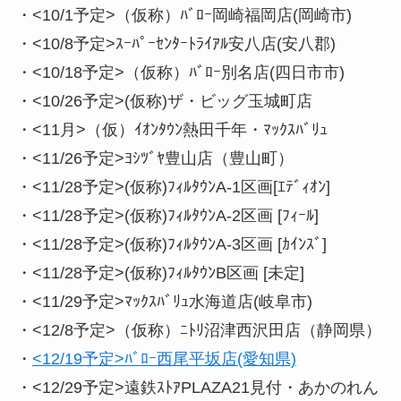
・<10/1予定>（仮称）ﾊﾞﾛｰ岡崎福岡店(岡崎市)
・<10/8予定>ｽｰﾊﾟｰｾﾝﾀｰﾄﾗｲｱﾙ安八店(安八郡)
・<10/18予定>（仮称）ﾊﾞﾛｰ別名店(四日市市)
・<10/26予定>(仮称)ザ・ビッグ玉城町店
・<11月>（仮）ｲｵﾝﾀｳﾝ熱田千年・ﾏｯｸｽﾊﾞﾘｭ
・<11/26予定>ﾖｼﾂﾞﾔ豊山店（豊山町）
・<11/28予定>(仮称)ﾌｨﾙﾀｳﾝA-1区画[ｴﾃﾞｨｵﾝ]
・<11/28予定>(仮称)ﾌｨﾙﾀｳﾝA-2区画 [ﾌｨｰﾙ]
・<11/28予定>(仮称)ﾌｨﾙﾀｳﾝA-3区画 [ｶｲﾝｽﾞ]
・<11/28予定>(仮称)ﾌｨﾙﾀｳﾝB区画 [未定]
・<11/29予定>ﾏｯｸｽﾊﾞﾘｭ水海道店(岐阜市)
・<12/8予定>（仮称）ﾆﾄﾘ沼津西沢田店（静岡県）
・
<12/19予定>ﾊﾞﾛｰ西尾平坂店(愛知県)
・<12/29予定>遠鉄ｽﾄｱPLAZA21見付・あかのれん