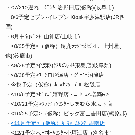
・<7/21>遅れ ｹﾞﾝｷｰ岩野田店(仮称)(岐阜市)
・8/6予定セブン-イレブン Kiosk宇多津駅店(JR四
国)
・8月中旬ｹﾞﾝｷｰ山神店(土岐市)
・<8/25予定>（仮称）鈴鹿ﾗｯﾂ[ゼビオ、上州屋、
他](鈴鹿市)
・<8/28予定>(仮称)ｸｽﾘのｱｵｷ東島店(岐阜県)
・<8/28予定>ﾕﾆｸロ沼津店・ｼﾞｰﾕｰ沼津店
・今秋予定（仮称）ﾎｰﾑｾﾝﾀｰﾊﾞﾛｰ松阪店
・<10/6予定>ﾋﾟｱｺﾞ嬉野店・ﾕｰﾎｰﾑ<増築R>
・<10/21予定>ﾌｧｯｼｮﾝｾﾝﾀｰしまむら水広下店
・<10/25予定>（仮称）ビッグ富士吉田店(榛原郡)
・
<11月予定>（仮称）ｶｰﾏﾎｰﾑｾﾝﾀｰ碧南店
・<12/1予定>ｶｰﾏﾎｰﾑｾﾝﾀｰ小垣江店（刈谷市）