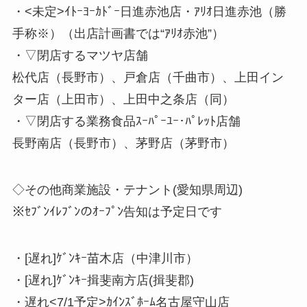
・<未定>ｲﾄｰﾖｰｶﾄﾞｰ日進赤池店・ｱﾘｵ日進赤池（勝
手称※）（出店計画書では“ｱﾘｵ赤池”）
・▽閉店するマツヤ店舗
松代店（長野市）、戸倉店（千曲市）、上田イン
ター店（上田市）、上田中之条店（同）
・▽閉店する業務食品ｽｰﾊﾟｰﾕｰ･ﾊﾟﾚｯﾄ店舗
長野南店（長野市）、茅野店（茅野市）
◇その他商業施設・テナント(愛知県周辺)
※ｾﾌﾞﾝｲﾚﾌﾞﾝのｵｰﾌﾟﾝ告知は予定日です
・[遅れ]ｹﾞﾝｷｰ苗木店（中津川市）
・[遅れ]ｹﾞﾝｷｰ揖斐南方店(揖斐郡)
・遅れ<7/1予定>ｶｲﾝｽﾞﾎｰﾑ名古屋守山店