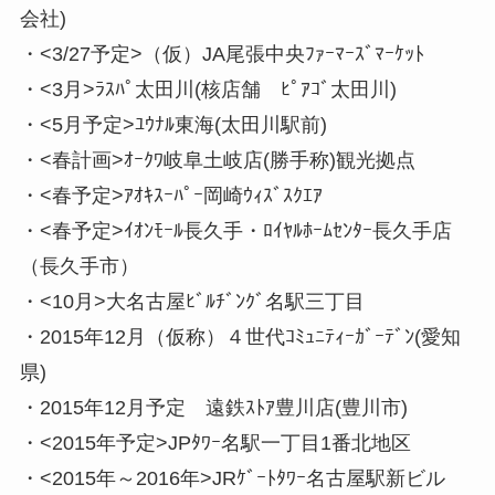
会社)
・<3/27予定>（仮）JA尾張中央ﾌｧｰﾏｰｽﾞﾏｰｹｯﾄ
・<3月>ﾗｽﾊﾟ太田川(核店舗 ﾋﾟｱｺﾞ太田川)
・<5月予定>ﾕｳﾅﾙ東海(太田川駅前)
・<春計画>ｵｰｸﾜ岐阜土岐店(勝手称)観光拠点
・<春予定>ｱｵｷｽｰﾊﾟｰ岡崎ｳｨｽﾞｽｸｴｱ
・<春予定>ｲｵﾝﾓｰﾙ長久手・ﾛｲﾔﾙﾎｰﾑｾﾝﾀｰ長久手店
（長久手市）
・<10月>大名古屋ﾋﾞﾙﾁﾞﾝｸﾞ名駅三丁目
・2015年12月（仮称）４世代ｺﾐｭﾆﾃｨｰｶﾞｰﾃﾞﾝ(愛知
県)
・2015年12月予定 遠鉄ｽﾄｱ豊川店(豊川市)
・<2015年予定>JPﾀﾜｰ名駅一丁目1番北地区
・<2015年～2016年>JRｹﾞｰﾄﾀﾜｰ名古屋駅新ビル