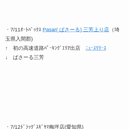
・7/11ｵｰﾄﾊﾞｯｸｽ
Pasar( ぱさーる) 三芳上り店
（埼
玉県入間郡)
↑ 初の高速道路ﾊﾟｰｷﾝｸﾞｴﾘｱ出店
ﾆｭｰｽﾘﾘｰｽ
↓ ぱさーる三芳
・7/12ﾄﾞﾗｯｸﾞｽｷﾞﾔﾏ梅坪店(愛知県)