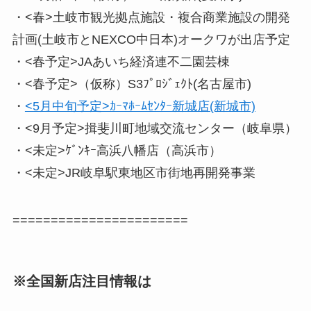
・<春>土岐市観光拠点施設・複合商業施設の開発
計画(土岐市とNEXCO中日本)オークワが出店予定
・<春予定>JAあいち経済連不二園芸棟
・<春予定>（仮称）S3ﾌﾟﾛｼﾞｪｸﾄ(名古屋市)
・
<5月中旬予定>ｶｰﾏﾎｰﾑｾﾝﾀｰ新城店(新城市)
・<9月予定>揖斐川町地域交流センター（岐阜県）
・<未定>ｹﾞﾝｷｰ高浜八幡店（高浜市）
・<未定>JR岐阜駅東地区市街地再開発事業
=======================
※全国新店注目情報は