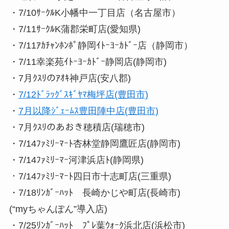
・7/10ｻｰｸﾙK小幡中一丁目店（名古屋市）
・7/11ｻｰｸﾙK蒲郡栄町店(愛知県)
・7/11ｱｶﾁｬﾝﾎﾝﾎﾟ静岡ｲﾄｰﾖｰｶﾄﾞｰ店（静岡市）
・7/11幸楽苑ｲﾄｰﾖｰｶﾄﾞｰ静岡店(静岡市)
・7月ｸｽﾘのｱｵｷ神戸店(安八郡)
・
7/12ﾄﾞﾗｯｸﾞｽｷﾞﾔﾏ梅坪店(豊田市)
・
7月以降ｼﾞｪｰﾑｽ豊田陣中店(豊田市)
・7月ｸｽﾘのあおき穂積店(瑞穂市)
・7/14ﾌｧﾐﾘｰﾏｰﾄ杏林堂静岡鷹匠店(静岡市)
・7/14ﾌｧﾐﾘｰﾏｰ河津浜店ﾄ(静岡県)
・7/14ﾌｧﾐﾘｰﾏｰﾄ四日市十志町店(三重県)
・7/18ﾘﾝｶﾞｰﾊｯﾄ 長崎かじや町店(長崎市)
(“myちゃんぽん”導入店)
・7/25ﾘﾝｶﾞｰﾊｯﾄ ﾌﾟﾚ葉ｳｫｰｸ浜北店(浜松市)