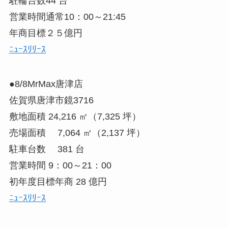
駐輪台数44 台
営業時間通常10：00～21:45
年商目標２５億円
ﾆｭｰｽﾘﾘｰｽ
●8/8MrMax唐津店
佐賀県唐津市鏡3716
敷地面積 24,216 ㎡（7,325 坪）
売場面積 7,064 ㎡（2,137 坪）
駐車台数 381 台
営業時間 9：00～21：00
初年度目標年商 28 億円
ﾆｭｰｽﾘﾘｰｽ