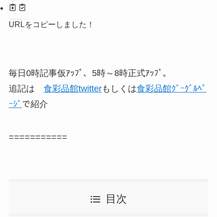
URLをコピーしました！
毎日0時記事仮ｱｯﾌﾟ、5時～8時正式ｱｯﾌﾟ。
追記は
食彩品館twitter
もしくは
食彩品館ｸﾞｰｸﾞﾙﾍﾟ
ｰｼﾞ
で紹介
===========
目次