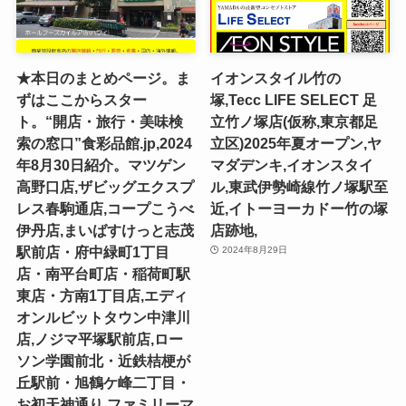
★本日のまとめページ。ま
イオンスタイル竹の
ずはここからスター
塚,Tecc LIFE SELECT ⾜
ト。“開店・旅行・美味検
⽴⽵ノ塚店(仮称,東京都足
索の窓口”食彩品館.jp,2024
立区)2025年夏オープン,ヤ
年8月30日紹介。マツゲン
マダデンキ,イオンスタイ
高野口店,ザビッグエクスプ
ル,東武伊勢崎線竹ノ塚駅至
レス春駒通店,コープこうべ
近,イトーヨーカドー竹の塚
伊丹店,まいばすけっと志茂
店跡地,
駅前店・府中緑町1丁目
2024年8月29日
店・南平台町店・稲荷町駅
東店・方南1丁目店,エディ
オンルビットタウン中津川
店,ノジマ平塚駅前店,ロー
ソン学園前北・近鉄桔梗が
丘駅前・旭鶴ケ峰二丁目・
お初天神通り,ファミリーマ