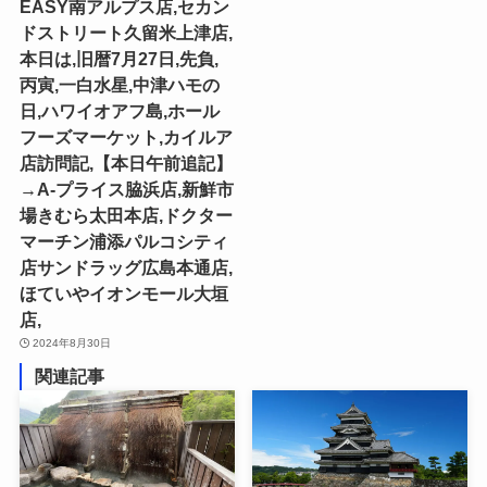
EASY南アルプス店,セカン
ドストリート久留米上津店,
本日は,旧暦7月27日,先負,
丙寅,一白水星,中津ハモの
日,ハワイオアフ島,ホール
フーズマーケット,カイルア
店訪問記,【本日午前追記】
→A-プライス脇浜店,新鮮市
場きむら太田本店,ドクター
マーチン浦添パルコシティ
店サンドラッグ広島本通店,
ほていやイオンモール大垣
店,
2024年8月30日
関連記事