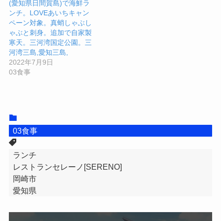
(愛知県日間賀島)で海鮮ラ
ンチ。LOVEあいちキャン
ペーン対象。真蛸しゃぶし
ゃぶと刺身。追加で自家製
寒天。三河湾国定公園。三
河湾三島,愛知三島,
2022年7月9日
03食事
03食事
ランチ
レストランセレーノ[SERENO]
岡崎市
愛知県