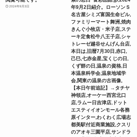
年9月2日紹介。ローソンＳ
2024年9月3日
名古屋シミズ富国生命ビル,
ファミリーマート舞洲,焼肉
きんぐ小牧店・米子店,ステ
ーキ定食松牛八王子店,シャ
トレーゼ越谷せんげん台店,
本日は,旧暦7月30日,赤口,
己巳,七赤金星,宝くじの日,
くず餅の日,温泉の資格,日
本温泉科学会,温泉地域学
会,関東の温泉の古画像,
【本日午前追記】→タチヤ
神領店,オーケー西宮北口
店,ラムー日吉津店,ドット
エスティイオンモール各務
原インター,わくわく広場志
都美駅付近商業施設,クスリ
のアオキ三園平店,サンドラ