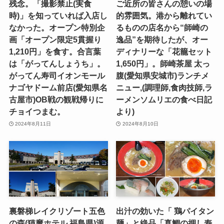
残念。「撮影禁止(実食
ご近所の皆さんの憩いの場
時)」を知っていれば入店し
的雰囲気。港から離れてい
なかった。オープン特別企
るものの店名から“師崎の
画「オープン限定5貫握り
逸品”を期待したが、オー
1,210円」を食す。合言葉
ディナリーな「花籠セット
は「がってんしょうち」。
1,650円」。師崎茶屋 太っ
がってん寿司イオンモール
腹(愛知県安城市)ランチメ
ナゴヤドーム前店(愛知県名
ニュー,(調理師,食肉技師,ラ
古屋市)OB戦の観戦帰りに
ーメンソムリエの食べ日記
チョイつまむ。
より)
2024年8月11日
2024年8月10日
裏磐梯レイクリゾート五色
出汁の効いた「 鶏パイタン
の森(猫魔ホテル,福島県)源
麺」と絶品「真鯛の押し寿