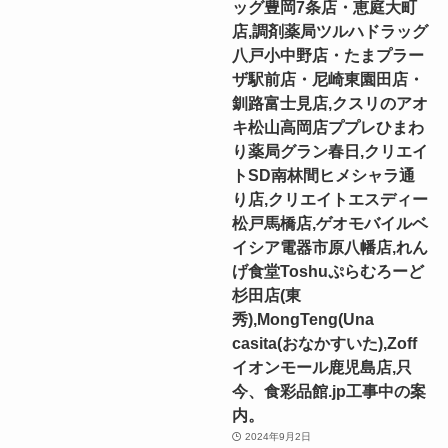
ッグ豊岡7条店・恵庭大町
店,調剤薬局ツルハドラッグ
八戸小中野店・たまプラー
ザ駅前店・尼崎東園田店・
釧路富士見店,クスリのアオ
キ松山高岡店ププレひまわ
り薬局グラン春日,クリエイ
トSD南林間ヒメシャラ通
り店,クリエイトエスディー
松戸馬橋店,ゲオモバイルベ
イシア電器市原八幡店,れん
げ食堂Toshuぷらむろーど
杉田店(東
秀),MongTeng(Una
casita(おなかすいた),Zoff
イオンモール鹿児島店,只
今、食彩品館.jp工事中の案
内。
2024年9月2日