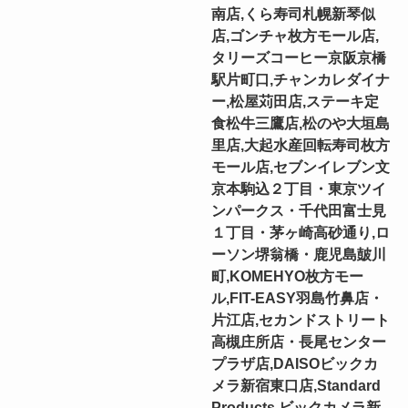
南店,くら寿司札幌新琴似
店,ゴンチャ枚方モール店,
タリーズコーヒー京阪京橋
駅片町口,チャンカレダイナ
ー,松屋苅田店,ステーキ定
食松牛三鷹店,松のや大垣島
里店,大起水産回転寿司枚方
モール店,セブンイレブン文
京本駒込２丁目・東京ツイ
ンパークス・千代田富士見
１丁目・茅ヶ崎高砂通り,ロ
ーソン堺翁橋・鹿児島皷川
町,KOMEHYO枚方モー
ル,FIT-EASY羽島竹鼻店・
片江店,セカンドストリート
高槻庄所店・長尾センター
プラザ店,DAISOビックカ
メラ新宿東口店,Standard
Products ビックカメラ新