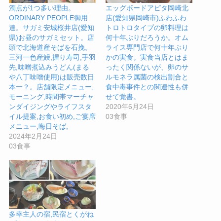
濁点が1つ多い理由。
エッグボードアピタ岡崎北
ORDINARY PEOPLE御用
店(愛知県岡崎市)ふわふわ
達。サガミ安城桜井店(愛知
トロトロタイプの卵料理は
県)お昼のサガミセット。店
何十年ぶりだろうか。オム
頭で北海道産そばを石挽。
ライス専門店で何十年ぶり
三河一色産鰻,握り寿司,手羽
かの実食。実食当店とはま
先,味噌煮込みうどん(まる
ったく関係ないが、卵のサ
や八丁味噌使用)は販売数日
ルモネラ属菌の検出割合と
本一？。店舗限定メニュー,
食中毒事件との関連性も併
モーニング,時間帯マーチャ
せて覚書。
ンダイジングやライフスタ
2020年6月24日
イル提案,お食い初め,ご宴席
03食事
メニュー,晦日そば,
2024年2月24日
03食事
多幸主人の宿,民宿とくがね