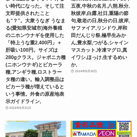
い時代になった。そして注
五夜,中秋の名月,八朔,秋分,
文即提供されたこと
秋彼岸,白露,社日,重陽の節
も“？”。大衆うなぎ うなま
句,敬老の日,秋分の日,彼岸,
る(愛知県安城市)海外養殖
サファイア,リンドウ,岸和
のニホンウナギを使用した
田だんじり祭,極早生みか
「特上うな重2,400円」＋
ん,豊水梨,つがる,シャイン
肝吸い100円。サイズは
マスカット,冷凍マグロ,真
280gクラス。ジャポニカ種
イワシ,ほっけ,生するめい
(ニホンウナギ)とビカーラ
か,
種,アンギラ種,ロストラー
2024年8月30日
タ種の違い。輸入調整品は
ビカーラ種が増えていると
いう事情。外食の原産地表
示ガイドライン,
2024年8月31日