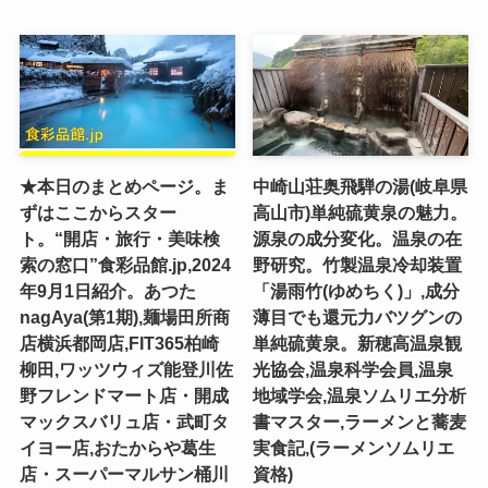
★本日のまとめページ。ま
中崎山荘奥飛騨の湯(岐阜県
ずはここからスター
高山市)単純硫黄泉の魅力。
ト。“開店・旅行・美味検
源泉の成分変化。温泉の在
索の窓口”食彩品館.jp,2024
野研究。竹製温泉冷却装置
年9月1日紹介。あつた
「湯雨竹(ゆめちく)」,成分
nagAya(第1期),麺場田所商
薄目でも還元力バツグンの
店横浜都岡店,FIT365柏崎
単純硫黄泉。新穂高温泉観
柳田,ワッツウィズ能登川佐
光協会,温泉科学会員,温泉
野フレンドマート店・開成
地域学会,温泉ソムリエ分析
マックスバリュ店・武町タ
書マスター,ラーメンと蕎麦
イヨー店,おたからや葛生
実食記,(ラーメンソムリエ
店・スーパーマルサン桶川
資格)