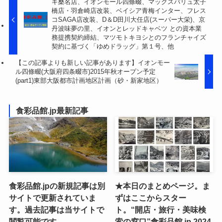
キ桑名店、イオンモール四條畷、マックスバリュ太子
橋店・羽倉崎店改装、ベイシア青梅インター、フレス
コSAGA店改装、D＆D田川大任店(スーパー大栄)、京
丹波味夢の里、イオンとレッドキャベツ との資本業
務提携契約締結、マツモトキヨシとのフランチャイズ
契約に基づく「ゆめドラッグ」第１号、他
【この記事よりも新しい記事があります】イオンモー
ル四條畷(大阪府四条畷市)2015年秋オープン予定
(part1)東部大阪都市計画地区計画（砂・新家地区）
食彩品館.jp最新記事
食彩品館.jpの新規記事は別
★本日のまとめページ。ま
サイトで更新されていま
ずはここからスター
す。過去記事は当サイトで
ト。“開店・旅行・美味検
閲覧可能です。
索の窓口”食彩品館.jp,2024