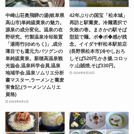
中崎山荘奥飛騨の湯(岐阜県
42年ぶりの国宝「松本城」
高山市)単純硫黄泉の魅力。
再訪と駅蕎麦。冷麺選択で
源泉の成分変化。温泉の在
失敗の巻。まさかの駅そば
野研究。竹製温泉冷却装置
型茹で麺。ボ◆ボ◆感が残
「湯雨竹(ゆめちく)」,成分
念。イイダヤ軒松本駅前店
薄目でも還元力バツグンの
(長野県松本市)冷やしおろ
単純硫黄泉。新穂高温泉観
しそば520円,かき揚,コロッ
光協会,温泉科学会員,温泉
ケ,山賊焼,そば330円。
地域学会,温泉ソムリエ分析
2024年8月25日
書マスター,ラーメンと蕎麦
実食記,(ラーメンソムリエ
資格)
2024年9月1日