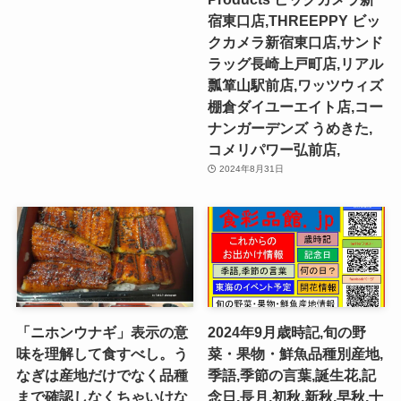
宿東口店,THREEPPY ビッ
クカメラ新宿東口店,サンド
ラッグ長崎上戸町店,リアル
瓢箪山駅前店,ワッツウィズ
棚倉ダイユーエイト店,コー
ナンガーデンズ うめきた,
コメリパワー弘前店,
2024年8月31日
「ニホンウナギ」表示の意
2024年9月歳時記,旬の野
味を理解して食すべし。う
菜・果物・鮮魚品種別産地,
なぎは産地だけでなく品種
季語,季節の言葉,誕生花,記
まで確認しなくちゃいけな
念日,長月,初秋,新秋,早秋,十