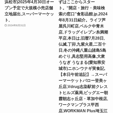
浜松市)2025年4月30日オー
ずはここからスター
プン予定で大規模小売店舗
ト。“開店・旅行・美味検
立地届出,スーパーマーケッ
索の窓口”食彩品館.jp,2024
ト,
年8月31日紹介。ライフ芦
屋呉川町店,ベルク中青木
2024年8月31日
店,ドラッグイレブン糸満潮
平店,本日は,旧暦7月28日,
仏滅,丁卯,九紫火星,二百十
日,冬の沖縄八重山諸島5島
めぐり,具志堅用高像,大衆
うなぎ うなまる(愛知県安
城市)ニホンウナギ実食記,
【本日午前追記】→スーパ
ーマーケットバロー登美ヶ
丘店,Vdrug志染駅前クレス
トヒルズ薬局,ビッグエー朝
霞朝志ヶ丘店・草加中根店,
ワークマンプラス甲西
店,WORKMAN Plus埼玉江