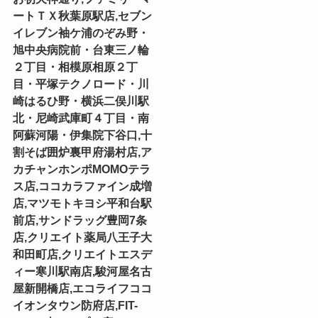
ートＴＸ秋葉原駅店,セブン
イレブン袖ケ浦のぞみ野・
旭中央病院前・台東三ノ輪
２丁目・相模原相原２丁
目・平塚テクノロード・川
崎はるひ野・横浜二俣川駅
北・尼崎武庫町４丁目・南
阿蘇河陽・伊集院下谷口,十
割そば囲炉裏甲府湯村店,ア
カチャンホンポMOMOテラ
ス店,ココカラファイン成増
店,マツモトキヨシ平和台駅
前店,サンドラッグ豊岡7条
店,クリエイト薬局八王子大
和田町店,クリエイトエスデ
ィー寒川駅南店,駿河屋名古
屋新開橋店,エコライフココ
イオンタウン防府店,FIT-