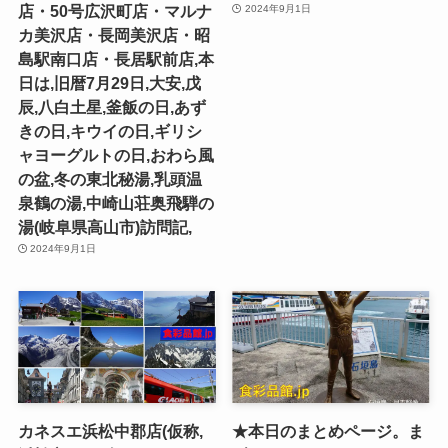
店・50号広沢町店・マルナ
2024年9月1日
カ美沢店・長岡美沢店・昭
島駅南口店・長居駅前店,本
日は,旧暦7月29日,大安,戊
辰,八白土星,釜飯の日,あず
きの日,キウイの日,ギリシ
ャヨーグルトの日,おわら風
の盆,冬の東北秘湯,乳頭温
泉鶴の湯,中崎山荘奥飛騨の
湯(岐阜県高山市)訪問記,
2024年9月1日
カネスエ浜松中郡店(仮称,
★本日のまとめページ。ま