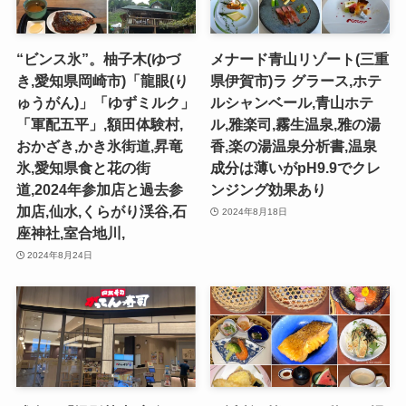
“ビンス氷”。柚子木(ゆづ
メナード青山リゾート(三重
き,愛知県岡崎市)「龍眼(り
県伊賀市)ラ グラース,ホテ
ゅうがん)」「ゆずミルク」
ルシャンベール,青山ホテ
「軍配五平」,額田体験村,
ル,雅楽司,霧生温泉,雅の湯
おかざき,かき氷街道,昇竜
香,楽の湯温泉分析書,温泉
氷,愛知県食と花の街
成分は薄いがpH9.9でクレ
道,2024年参加店と過去参
ンジング効果あり
加店,仙水,くらがり渓谷,石
2024年8月18日
座神社,室合地川,
2024年8月24日