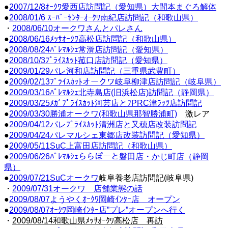
●
2007/12/8ｵｰｸﾜ愛西店訪問記（愛知県）大間本まぐろ解体
●
2008/01/6 ｽｰﾊﾟｰｾﾝﾀｰｵｰｸﾜ南紀店訪問記（和歌山県）
・
2008/06/10オークワさんとパレさん
●
2008/06/16ﾒｯｻｵｰｸﾜ高松店訪問記（和歌山県）
●
2008/08/24ﾊﾟﾚﾏﾙｼｪ常滑店訪問記（愛知県）
●
2008/10/3ﾌﾟﾗｲｽｶｯﾄ菰口店訪問記（愛知県）
●
2009/01/29パレ河和店訪問記（三重県武豊町）
●
2009/02/13ﾌﾟﾗｲｽｶｯﾄオークワ岐阜柳津店訪問記（岐阜県）
●
2009/03/16ﾊﾟﾚﾏﾙｼｪ北寺島店(旧浜松店)訪問記（静岡県）
●
2009/03/25ﾒｶﾞﾌﾟﾗｲｽｶｯﾄ河芸店とﾌPRC津ﾗｯﾂ店訪問記
●
2009/03/30勝浦オークワ(和歌山県那智勝浦町)
激レア
●
2009/04/12パレﾌﾟﾗｲｽｶｯﾄ清洲店と又穂店改装訪問記
●
2009/04/24パレマルシェ東郷店改装訪問記（愛知県）
●
2009/05/11SuC上富田店訪問記（和歌山県）
●
2009/06/26ﾊﾟﾚﾏﾙｼｪららぽーと磐田店・かじ町店（静岡
県）
●
2009/07/21SuC
オークワ
岐阜養老店訪問記(岐阜県)
・
2009/07/31オークワ 店舗業態の話
●
2009/08/07ようやくｵｰｸﾜ岡崎ｲﾝﾀｰ店 オープン
●
2009/08/07ｵｰｸﾜ岡崎ｲﾝﾀｰ店”プレ”オープンへ行く
・
2009/08/14和歌山県ﾒｯｻｵｰｸﾜ高松店 再訪