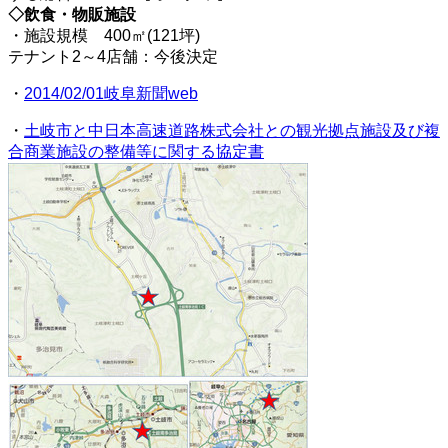
◇飲食・物販施設
・施設規模 400㎡(121坪)
テナント2～4店舗：今後決定
・
2014/02/01岐阜新聞web
・
土岐市と中日本高速道路株式会社との観光拠点施設及び複
合商業施設の整備等に関する協定書