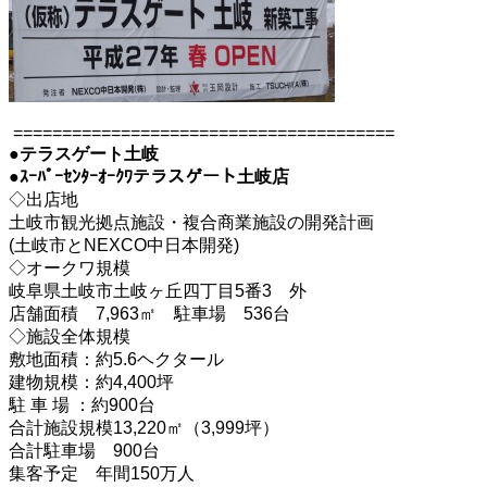
=======================================
●テラスゲート土岐
●
ｽｰﾊﾟｰｾﾝﾀｰｵｰｸﾜテラスゲート土岐店
◇出店地
土岐市観光拠点施設・複合商業施設の開発計画
(土岐市とNEXCO中日本開発)
◇オークワ規模
岐阜県土岐市土岐ヶ丘四丁目5番3 外
店舗面積 7,963㎡ 駐車場 536台
◇施設全体規模
敷地面積：約5.6ヘクタール
建物規模：約4,400坪
駐 車 場 ：約900台
合計施設規模13,220㎡（3,999坪）
合計駐車場 900台
集客予定 年間150万人