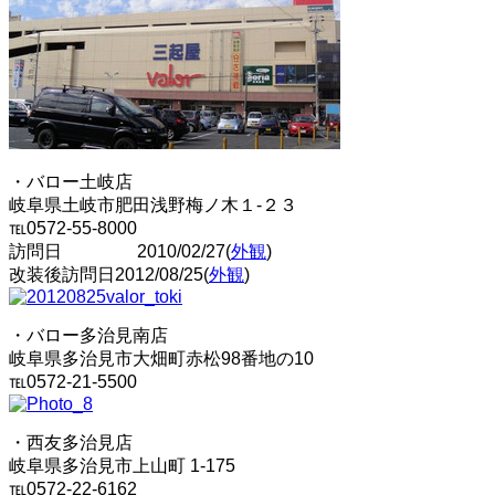
・バロー土岐店
岐阜県土岐市肥田浅野梅ノ木１‐２３
℡0572-55-8000
訪問日 2010/02/27(
外観
)
改装後訪問日2012/08/25(
外観
)
・バロー多治見南店
岐阜県多治見市大畑町赤松98番地の10
℡0572-21-5500
・西友多治見店
岐阜県多治見市上山町 1-175
℡0572-22-6162