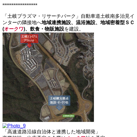
*******************
「土岐プラズマ・リサーチパーク」自動車道土岐南多治見イ
ンターの隣接地へ
地域連携施設、温浴施設、地域密着型ＳＣ
(
オークワ
)、飲食・物販施設
を建設。
「高速道路沿線自治体と連携した地域開発」