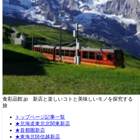
食彩品館.jp 新店と楽しいコトと美味しいモノを探究する
旅
トップページ記事一覧
★北海道東北北関東新店
★首都圏新店
★東海北陸信越新店