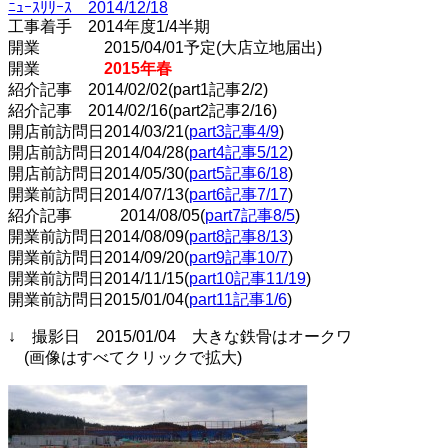
ﾆｭｰｽﾘﾘｰｽ 2014/12/18
工事着手 2014年度1/4半期
開業 2015/04/01予定(大店立地届出)
開業
2015年春
紹介記事 2014/02/02(part1記事2/2)
紹介記事 2014/02/16(part2記事2/16)
開店前訪問日2014/03/21(
part3記事4/9
)
開店前訪問日2014/04/28(
part4記事5/12
)
開店前訪問日2014/05/30(
part5記事6/18
)
開業前訪問日2014/07/13(
part6記事7/17
)
紹介記事 2014/08/05(
part7記事8/5
)
開業前訪問日2014/08/09(
part8記事8/13
)
開業前訪問日2014/09/20(
part9記事10/7
)
開業前訪問日2014/11/15(
part10記事11/19
)
開業前訪問日2015/01/04(
part11記事1/6
)
↓ 撮影日 2015/01/04 大きな鉄骨はオークワ
(画像はすべてクリックで拡大)