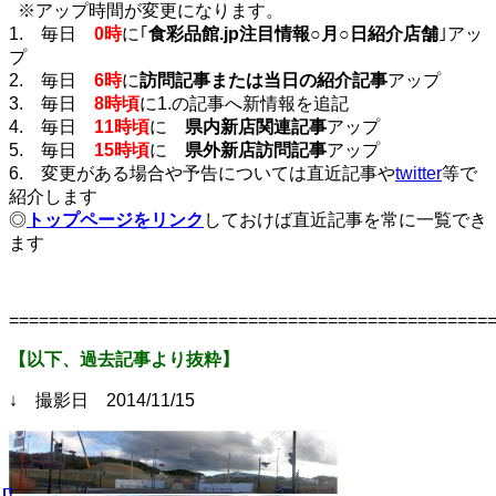
※アップ時間が変更になります。
1. 毎日
0時
に｢
食彩品館.jp注目情報○月○日紹介店舗
｣アッ
プ
2. 毎日
6時
に
訪問記事または当日の紹介記事
アップ
3. 毎日
8時頃
に1.の記事へ新情報を追記
4. 毎日
11時頃
に
県内新店関連記事
アップ
5. 毎日
15時頃
に
県外新店訪問記事
アップ
6. 変更がある場合や予告については直近記事や
twitter
等で
紹介します
◎
トップページをリンク
しておけば直近記事を常に一覧でき
ます
================================================
【以下、過去記事より抜粋】
↓ 撮影日 2014/11/15