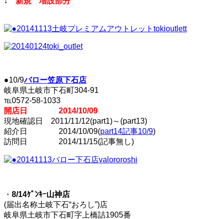
↓
新規 増設部分
●10/9
バロー笠原下石店
岐阜県土岐市下石町304-91
℡0572-58-1033
開店日 2014/10/09
現地確認日 2011/11/12(part1)～(part13)
紹介日 2014/10/09(
part14記事10/9
)
訪問日 2014/11/15(記事無し)
・
8/14ｹﾞﾝｷｰ山神店
(届出名称土岐下石“おろし”)店
岐阜県土岐市下石町字上橋詰1905番