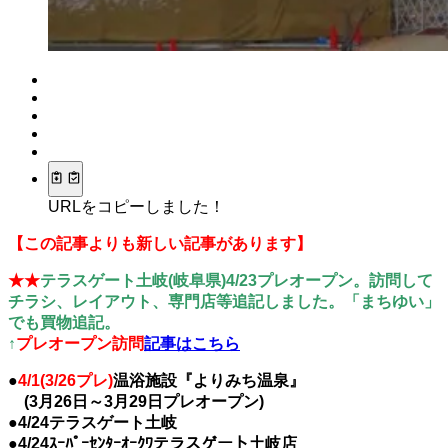
URLをコピーしました！
【この記事よりも新しい記事があります】
★★
テラスゲート土岐(岐阜県)4/23プレオープン。訪問して
チラシ、レイアウト、専門店等追記しました。「まちゆい」
でも買物追記。
↑
プレオープン訪問
記事はこちら
●
4/1(3/26プレ)
温浴施設『よりみち温泉』
(3月26日～3月29日プレオープン)
●4/24テラスゲート土岐
●4/24ｽｰﾊﾟｰｾﾝﾀｰｵｰｸﾜテラスゲート土岐店