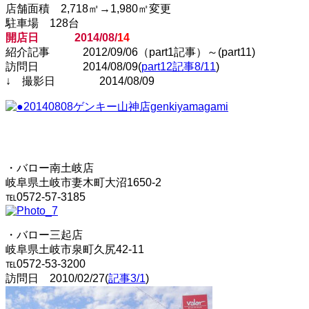
店舗面積 2,718㎡→1,980㎡変更
駐車場 128台
開店日 2014/08/
14
紹介記事 2012/09/06（part1記事）～(part11)
訪問日 2014/08/09(
part12記事8/11
)
↓ 撮影日 2014/08/09
・バロー南土岐店
岐阜県土岐市妻木町大沼1650-2
℡0572-57-3185
・バロー三起店
岐阜県土岐市泉町久尻42-11
℡0572-53-3200
訪問日 2010/02/27(
記事3/1
)