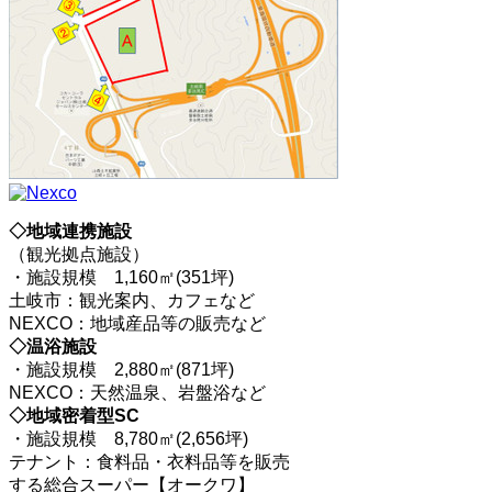
◇地域連携施設
（観光拠点施設）
・施設規模 1,160㎡(351坪)
土岐市：観光案内、カフェなど
NEXCO：地域産品等の販売など
◇温浴施設
・施設規模 2,880㎡(871坪)
NEXCO：天然温泉、岩盤浴など
◇地域密着型SC
・施設規模 8,780㎡(2,656坪)
テナント：食料品・衣料品等を販売
する総合スーパー【オークワ】