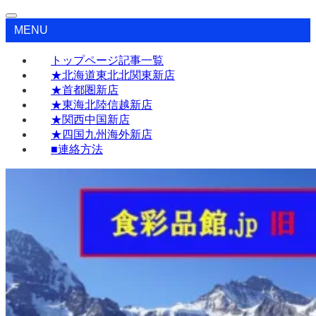
MENU
トップページ記事一覧
★北海道東北北関東新店
★首都圏新店
★東海北陸信越新店
★関西中国新店
★四国九州海外新店
■連絡方法