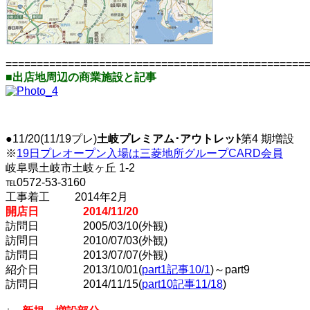
================================================
■出店地周辺の商業施設と記事
●11/20(11/19プレ)
土岐プレミアム･アウトレッﾄ
第4 期増設
※
19日プレオープン入場は三菱地所グループCARD会員
岐阜県土岐市土岐ヶ丘 1-2
℡0572-53-3160
工事着工 2014年2月
開店日 2014/11/20
訪問日 2005/03/10(外観)
訪問日 2010/07/03(外観)
訪問日 2013/07/07(外観)
紹介日 2013/10/01(
part1記事10/1
)～part9
訪問日 2014/11/15(
part10記事11/18
)