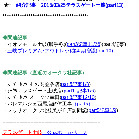
★↑
紹介記事 2015/03/25テラスゲート土岐(part13)
**********************************************
◆関連記事
・イオンモール土岐(勝手称)(
part3記事11/26
)(part4記事)
・
土岐プレミアム･アウトレッﾄ第4 期増設(part10)
◆関連記事（直近のオークワ社記事）
・ｽｰﾊﾟｰｾﾝﾀｰｵｰｸﾜ関笠谷店(
part5記事1/8
)
・ｵｰｸﾜテラスゲート土岐店(
part11記事1/6
)
・ｽｰﾊﾟｰｾﾝﾀｰオークワ幸田(
part3記事12/10
)
・パレマルシェ西尾店解体工事
（part5）
・メッサオークワ北登美が丘店訪問記(
part5記事1/9
)
===================================
テラスゲート土岐
公式ホームページ