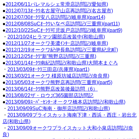
●
2012/06/11パレマルシェ常滑店訪問記(愛知県)
●
2012/07/13ｵｰｸﾜ名古屋守山店再訪問記(名古屋市)
●
2012/07/30ｵｰｸﾜ安八店訪問記(岐阜県)(part14)
●
2012/08/08SuCｵｰｸﾜいなべ店訪問記(三重県)(part11)
●
2012/10/22SuCｵｰｸﾜ可児坂戸店訪問記(岐阜県)(part9)
・
2012/10/24ヒラマツ園部店改装中(和歌山県)
●
2012/11/27オークワ美濃ｲﾝﾀｰ店訪問記(岐阜県)
●
2012/12/19オークワ紀伊長島訪問記(三重県紀北町)
●
2012/12/25ｵｰｸﾜ“新”熊野店訪問記(三重県)
●
2013/01/14ｵｰｸﾜ南紀訪問記(和歌山県)大間本まぐろ
・
2013/03/09ｵｰｸﾜ三田店(兵庫県)(part1)
●
2013/03/21オークワ 橿原坊城店訪問記(奈良県)
●
2013/05/03オークワ熊野店再訪問(三重県)(part5)
●
2013/06/14ｵｰｸﾜ熊野店改装後最訪問（6）
●
2013/08/22ザ・ロウズ365園部店訪問記
●
2013/09/09ｽｰﾊﾟｰｾﾝﾀｰオークワ橋本店訪問記(和歌山県)
・
2013/09/09SuC海南・御所店訪問記(和歌山県)
・
2013/09/09プライスカット海南下津・西浜・西庄・岩出北
店(和歌山県)
・
2013/09/09オークワプライスカット大和小泉店訪問記(奈
良)