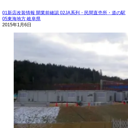
01新店改装情報
開業前確認
02JA系列・民間直売所・道の駅
05東海地方
岐阜県
2015年1月6日