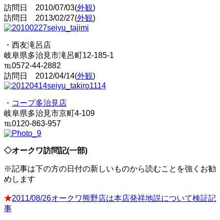
訪問日 2010/07/03(
外観
)
訪問日 2013/02/27(
外観
)
・西友滝呂店
岐阜県多治見市滝呂町12-185-1
℡0572-44-2882
訪問日 2012/04/14(
外観
)
・
コープ多治見店
岐阜県多治見市京町4-109
℡0120-863-957
◇オークワ訪問記(一部)
※記事は下の方の日付の新しいものから読むことを強くお勧
めします
★
2011/08/26オークワ熊野店は本店発祥地説について検証記
事