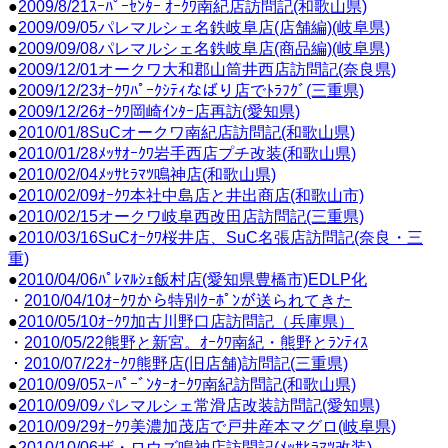
●
2009/8/21ｽｰﾊﾟｰｾﾝﾀｰ ｵｰｸﾜ南紀店訪問記(和歌山県)
●
2009/09/05パレマルシェ名鉄岐阜店(店舗編)(岐阜県)
●
2009/09/08パレマルシェ名鉄岐阜店(商品編)(岐阜県)
●
2009/12/01オークワ大和郡山筒井西店訪問記(奈良県)
●
2009/12/23ｵｰｸﾜﾊﾟｰｸｼﾃｨなばり店でﾄﾗﾌｸﾞ(三重県)
●
2009/12/26ｵｰｸﾜ岡崎ｲﾝﾀｰ店再訪(愛知県)
●
2010/01/8SuCオークワ南紀店訪問記(和歌山県)
●
2010/01/28ﾒｯｻｵｰｸﾜ岩手西店プチ改装(和歌山県)
●
2010/02/04ﾒｯｻﾋﾗﾏﾂ鳴神店(和歌山県)
●
2010/02/09ｵｰｸﾜ本社中島店と井出商店(和歌山市)
●
2010/02/15オークワ岐阜西改田店訪問記(三重県)
●
2010/03/16SuCｵｰｸﾜ桜井店、SuC名張店訪問記(奈良・三
重)
●
2010/04/06ﾊﾟﾚﾏﾙｼｪ飯村店(愛知県豊橋市)EDLP化
・
2010/04/10ｵｰｸﾜから特別ｸｰﾎﾟﾝが送られてきた
●
2010/05/10ｵｰｸﾜ加古川野口店訪問記（兵庫県）
・
2010/05/22熊野と新宮。ｵｰｸﾜ南紀・熊野とﾗﾝﾃｨｽ
・
2010/07/22ｵｰｸﾜ熊野店(旧店舗)訪問記(三重県)
●
2010/09/05ｽｰﾊﾟｰﾞﾝﾀｰｵｰｸﾜ南紀訪問記(和歌山県)
●
2010/09/09パレマルシェ常滑店改装訪問記(愛知県)
●
2010/09/29ｵｰｸﾜ美濃加茂店で戸井産本マグロ(岐阜県)
●
2010/10/06ザ・ロウズ鳴神店訪問記(ﾒｯｻﾋﾗﾏﾂ改装)