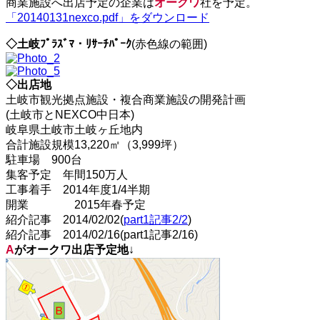
商業施設へ出店予定の企業は
オークワ
社を予定。
「20140131nexco.pdf」をダウンロード
◇土岐ﾌﾟﾗｽﾞﾏ・ﾘｻｰﾁﾊﾟｰｸ
(赤色線の範囲)
◇出店地
土岐市観光拠点施設・複合商業施設の開発計画
(土岐市とNEXCO中日本)
岐阜県土岐市土岐ヶ丘地内
合計施設規模13,220㎡（3,999坪）
駐車場 900台
集客予定 年間150万人
工事着手 2014年度1/4半期
開業 2015年春予定
紹介記事 2014/02/02(
part1記事2/2
)
紹介記事 2014/02/16(part1記事2/16)
A
がオークワ出店予定地
↓