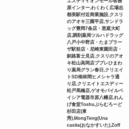
エスティイオンモール各務
原インター,わくわく広場志
都美駅付近商業施設,クスリ
のアオキ三園平店,サンドラ
ッグ豊岡7条店・恵庭大町
店,調剤薬局ツルハドラッグ
八戸小中野店・たまプラー
ザ駅前店・尼崎東園田店・
釧路富士見店,クスリのアオ
キ松山高岡店ププレひまわ
り薬局グラン春日,クリエイ
トSD南林間ヒメシャラ通
り店,クリエイトエスディー
松戸馬橋店,ゲオモバイルベ
イシア電器市原八幡店,れん
げ食堂Toshuぷらむろーど
杉田店(東
秀),MongTeng(Una
casita(おなかすいた),Zoff