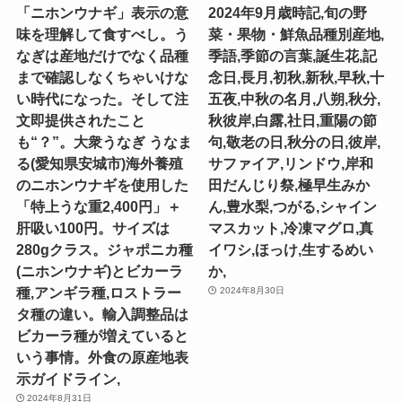
「ニホンウナギ」表示の意
2024年9月歳時記,旬の野
味を理解して食すべし。う
菜・果物・鮮魚品種別産地,
なぎは産地だけでなく品種
季語,季節の言葉,誕生花,記
まで確認しなくちゃいけな
念日,長月,初秋,新秋,早秋,十
い時代になった。そして注
五夜,中秋の名月,八朔,秋分,
文即提供されたこと
秋彼岸,白露,社日,重陽の節
も“？”。大衆うなぎ うなま
句,敬老の日,秋分の日,彼岸,
る(愛知県安城市)海外養殖
サファイア,リンドウ,岸和
のニホンウナギを使用した
田だんじり祭,極早生みか
「特上うな重2,400円」＋
ん,豊水梨,つがる,シャイン
肝吸い100円。サイズは
マスカット,冷凍マグロ,真
280gクラス。ジャポニカ種
イワシ,ほっけ,生するめい
(ニホンウナギ)とビカーラ
か,
種,アンギラ種,ロストラー
2024年8月30日
タ種の違い。輸入調整品は
ビカーラ種が増えていると
いう事情。外食の原産地表
示ガイドライン,
2024年8月31日