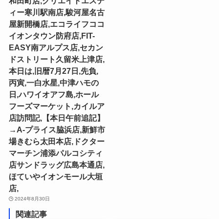
和田町店,クリエイトエスデ
ィー寒川駅南店,駿河屋名古
屋新開橋店,エコライフココ
イオンタウン防府店,FIT-
EASY南アルプス店,セカン
ドストリート久留米上津店,
本日は,旧暦7月27日,先負,
丙寅,一白水星,中津ハモの
日,ハワイオアフ島,ホール
フーズマーケット,カイルア
店訪問記,【本日午前追記】
→A-プライス脇浜店,新鮮市
場きむら太田本店,ドクター
マーチン浦添パルコシティ
店サンドラッグ広島本通店,
ほていやイオンモール大垣
店,
2024年8月30日
関連記事