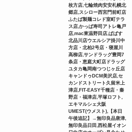
枚方店,七輪焼肉安安札幌北
郷店,スシロー西宮門前町店
ふたば製麺コレド室町テラ
ス店,かっぱ寿司アトレ亀戸
店,mac東温野田店,ぱぱす
北品川店ウエルシア掛川中
方店・北柏2号店・寝屋川
高柳店,サンドラッグ豊岡7
条店・恵庭大町店ドラッグ
ユタカ亀岡南つつじヶ丘店
キャンドゥDCM美沢店,セ
カンドストリート久留米上
津店,FIT-EASY千種店・秦
野店・福津店,平塚ロフト,
エキマルシェ大阪
UMEST(ウメスト),【本日
午後追記】→無印良品唐津,
無印良品日田,西松屋イオン