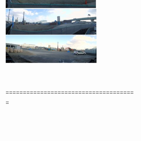
=====================================
=