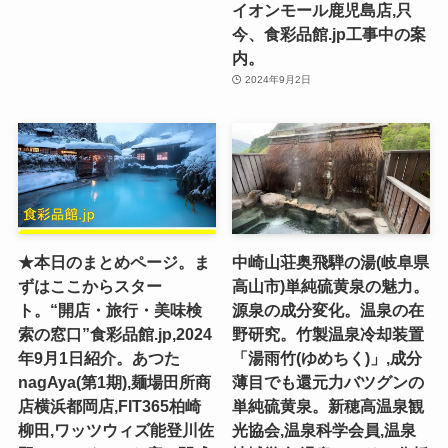
イオンモール鹿児島店,只
今、食彩品館.jp工事中の案
内。
2024年9月2日
★本日のまとめページ。ま
中崎山荘奥飛騨の湯(岐阜県
ずはここからスター
高山市)単純硫黄泉の魅力。
ト。“開店・旅行・美味検
源泉の成分変化。温泉の在
索の窓口”食彩品館.jp,2024
野研究。竹製温泉冷却装置
年9月1日紹介。あつた
「湯雨竹(ゆめちく)」,成分
nagAya(第1期),麺場田所商
薄目でも還元力バツグンの
店横浜都岡店,FIT365柏崎
単純硫黄泉。新穂高温泉観
柳田,ワッツウィズ能登川佐
光協会,温泉科学会員,温泉