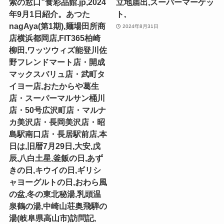
索の窓口”食彩品館.jp,2024
立地届出,スーパーマーケッ
年9月1日紹介。あつた
ト,
nagAya(第1期),麺場田所商
2024年8月31日
店横浜都岡店,FIT365柏崎
柳田,ワッツウィズ能登川佐
野フレンドマート店・開成
マックスバリュ店・武町タ
イヨー店,おたからや葛生
店・スーパーマルサン桶川
店・50号広沢町店・マルナ
カ美沢店・長岡美沢店・昭
島駅南口店・長居駅前店,本
日は,旧暦7月29日,大安,戊
辰,八白土星,釜飯の日,あず
きの日,キウイの日,ギリシ
ャヨーグルトの日,おわら風
の盆,冬の東北秘湯,乳頭温
泉鶴の湯,中崎山荘奥飛騨の
湯(岐阜県高山市)訪問記,