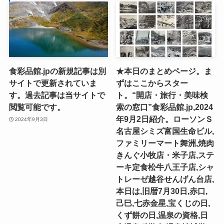
食彩品館.jpの新規記事は別
★本日のまとめページ。ま
サイトで更新されていま
ずはここからスター
す。過去記事は当サイトで
ト。“開店・旅行・美味検
閲覧可能です。
索の窓口”食彩品館.jp,2024
年9月2日紹介。ローソンＳ
2024年9月3日
名古屋シミズ富国生命ビル,
ファミリーマート舞洲,焼肉
きんぐ小牧店・米子店,ステ
ーキ定食松牛八王子店,シャ
トレーゼ越谷せんげん台店,
本日は,旧暦7月30日,赤口,
己巳,七赤金星,宝くじの日,
くず餅の日,温泉の資格,日