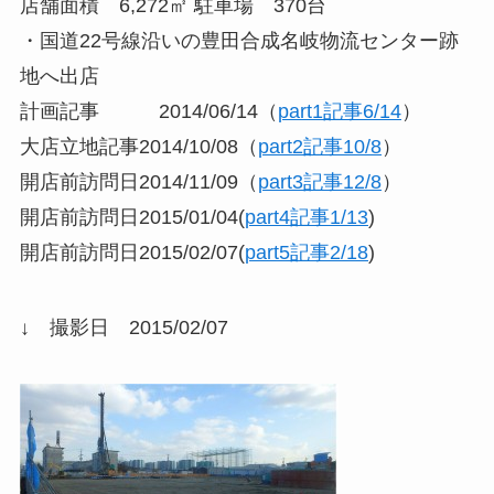
店舗面積 6,272㎡ 駐車場 370台
・国道22号線沿いの豊田合成名岐物流センター跡
地へ出店
計画記事 2014/06/14（
part1記事6/14
）
大店立地記事2014/10/08（
part2記事10/8
）
開店前訪問日2014/11/09（
part3記事12/8
）
開店前訪問日2015/01/04(
part4記事1/13
)
開店前訪問日2015/02/07(
part5記事2/18
)
↓ 撮影日 2015/02/07