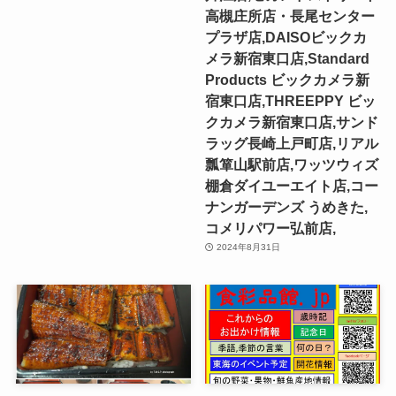
高槻庄所店・長尾センター
プラザ店,DAISOビックカ
メラ新宿東口店,Standard
Products ビックカメラ新
宿東口店,THREEPPY ビッ
クカメラ新宿東口店,サンド
ラッグ長崎上戸町店,リアル
瓢箪山駅前店,ワッツウィズ
棚倉ダイユーエイト店,コー
ナンガーデンズ うめきた,
コメリパワー弘前店,
2024年8月31日