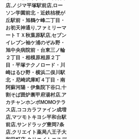
店,ノジマ平塚駅前店,ロー
ソン学園前北・近鉄桔梗が
丘駅前・旭鶴ケ峰二丁目・
お初天神通り,ファミリーマ
ートＴＸ秋葉原駅店,セブン
イレブン袖ケ浦のぞみ野・
旭中央病院前・台東三ノ輪
２丁目・相模原相原２丁
目・平塚テクノロード・川
崎はるひ野・横浜二俣川駅
北・尼崎武庫町４丁目・南
阿蘇河陽・伊集院下谷口,十
割そば囲炉裏甲府湯村店,ア
カチャンホンポMOMOテラ
ス店,ココカラファイン成増
店,マツモトキヨシ平和台駅
前店,サンドラッグ豊岡7条
店,クリエイト薬局八王子大