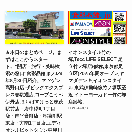
★本日のまとめページ。ま
イオンスタイル竹の
ずはここからスター
塚,Tecc LIFE SELECT ⾜
ト。“開店・旅行・美味検
⽴⽵ノ塚店(仮称,東京都足
索の窓口”食彩品館.jp,2024
立区)2025年夏オープン,ヤ
年8月30日紹介。マツゲン
マダデンキ,イオンスタイ
高野口店,ザビッグエクスプ
ル,東武伊勢崎線竹ノ塚駅至
レス春駒通店,コープこうべ
近,イトーヨーカドー竹の塚
伊丹店,まいばすけっと志茂
店跡地,
駅前店・府中緑町1丁目
2024年8月29日
店・南平台町店・稲荷町駅
東店・方南1丁目店,エディ
オンルビットタウン中津川