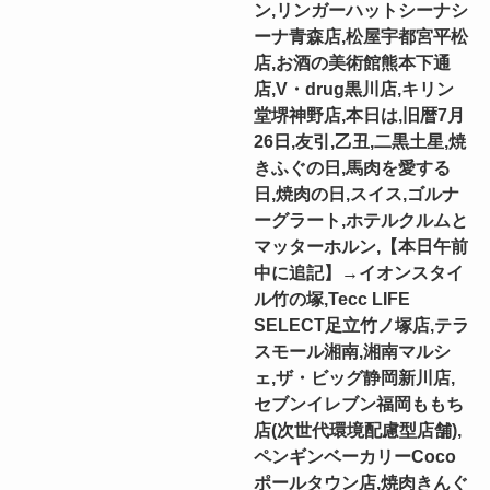
ン,リンガーハットシーナシ
ーナ青森店,松屋宇都宮平松
店,お酒の美術館熊本下通
店,V・drug黒川店,キリン
堂堺神野店,本日は,旧暦7月
26日,友引,乙丑,二黒土星,焼
きふぐの日,馬肉を愛する
日,焼肉の日,スイス,ゴルナ
ーグラート,ホテルクルムと
マッターホルン,【本日午前
中に追記】→イオンスタイ
ル竹の塚,Tecc LIFE
SELECT⾜⽴⽵ノ塚店,テラ
スモール湘南,湘南マルシ
ェ,ザ・ビッグ静岡新川店,
セブンイレブン福岡ももち
店(次世代環境配慮型店舗),
ペンギンベーカリーCoco
ポールタウン店,焼肉きんぐ