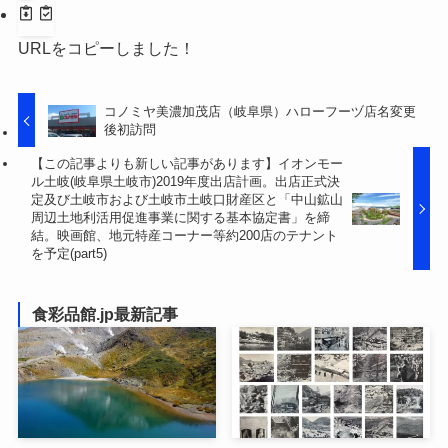
URLをコピーしました！
コノミヤ美濃加茂店（岐阜県）ハローフーヅ店名変更
後初訪問
【この記事よりも新しい記事があります】イオンモー
ル土岐(岐阜県土岐市)2019年度出店計画。出店正式決
定及び土岐市および土岐市土岐口財産区と「中山鉱山
周辺土地利活用促進事業に関する基本協定書」を締
結。映画館、地元特産コーナー等約200店のテナント
を予定(part5)
食彩品館.jp最新記事