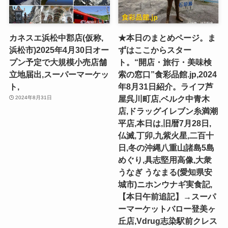
カネスエ浜松中郡店(仮称,
★本日のまとめページ。ま
浜松市)2025年4月30日オー
ずはここからスター
プン予定で大規模小売店舗
ト。“開店・旅行・美味検
立地届出,スーパーマーケッ
索の窓口”食彩品館.jp,2024
ト,
年8月31日紹介。ライフ芦
屋呉川町店,ベルク中青木
2024年8月31日
店,ドラッグイレブン糸満潮
平店,本日は,旧暦7月28日,
仏滅,丁卯,九紫火星,二百十
日,冬の沖縄八重山諸島5島
めぐり,具志堅用高像,大衆
うなぎ うなまる(愛知県安
城市)ニホンウナギ実食記,
【本日午前追記】→スーパ
ーマーケットバロー登美ヶ
丘店,Vdrug志染駅前クレス