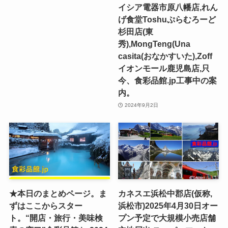
イシア電器市原八幡店,れん
げ食堂Toshuぷらむろーど
杉田店(東
秀),MongTeng(Una
casita(おなかすいた),Zoff
イオンモール鹿児島店,只
今、食彩品館.jp工事中の案
内。
2024年9月2日
★本日のまとめページ。ま
カネスエ浜松中郡店(仮称,
ずはここからスター
浜松市)2025年4月30日オー
ト。“開店・旅行・美味検
プン予定で大規模小売店舗