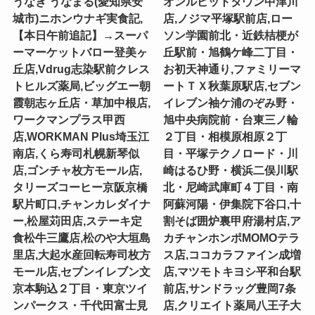
うなぎ うなまる(愛知県安
オンルビットタウン中津川
城市)ニホンウナギ実食記,
店,ノジマ平塚駅前店,ロー
【本日午前追記】→スーパ
ソン学園前北・近鉄桔梗が
ーマーケットバロー登美ヶ
丘駅前・旭鶴ケ峰二丁目・
丘店,Vdrug志染駅前クレス
お初天神通り,ファミリーマ
トヒルズ薬局,ビッグエー朝
ートＴＸ秋葉原駅店,セブン
霞朝志ヶ丘店・草加中根店,
イレブン袖ケ浦のぞみ野・
ワークマンプラス甲西
旭中央病院前・台東三ノ輪
店,WORKMAN Plus埼玉江
２丁目・相模原相原２丁
南店,くら寿司札幌新琴似
目・平塚テクノロード・川
店,ゴンチャ枚方モール店,
崎はるひ野・横浜二俣川駅
タリーズコーヒー京阪京橋
北・尼崎武庫町４丁目・南
駅片町口,チャンカレダイナ
阿蘇河陽・伊集院下谷口,十
ー,松屋苅田店,ステーキ定
割そば囲炉裏甲府湯村店,ア
食松牛三鷹店,松のや大垣島
カチャンホンポMOMOテラ
里店,大起水産回転寿司枚方
ス店,ココカラファイン成増
モール店,セブンイレブン文
店,マツモトキヨシ平和台駅
京本駒込２丁目・東京ツイ
前店,サンドラッグ豊岡7条
ンパークス・千代田富士見
店,クリエイト薬局八王子大