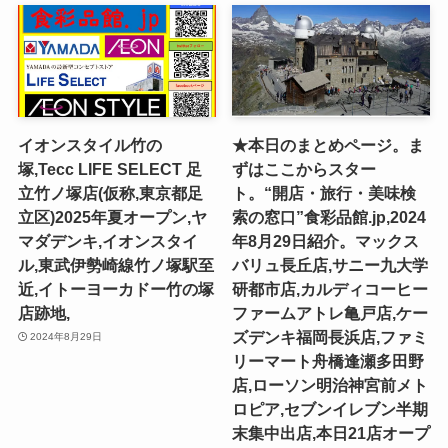
イオンスタイル竹の
★本日のまとめページ。ま
塚,Tecc LIFE SELECT ⾜
ずはここからスター
⽴⽵ノ塚店(仮称,東京都足
ト。“開店・旅行・美味検
立区)2025年夏オープン,ヤ
索の窓口”食彩品館.jp,2024
マダデンキ,イオンスタイ
年8月29日紹介。マックス
ル,東武伊勢崎線竹ノ塚駅至
バリュ長丘店,サニー九大学
近,イトーヨーカドー竹の塚
研都市店,カルディコーヒー
店跡地,
ファームアトレ亀戸店,ケー
ズデンキ福岡長浜店,ファミ
2024年8月29日
リーマート舟橋逢瀬多田野
店,ローソン明治神宮前メト
ロピア,セブンイレブン半期
末集中出店,本日21店オープ