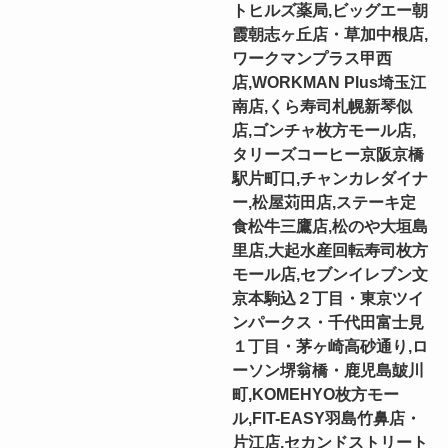
トヒルズ薬局,ビッグエー朝
霞朝志ヶ丘店・草加中根店,
ワークマンプラス甲西
店,WORKMAN Plus埼玉江
南店,くら寿司札幌新琴似
店,ゴンチャ枚方モール店,
タリーズコーヒー京阪京橋
駅片町口,チャンカレダイナ
ー,松屋苅田店,ステーキ定
食松牛三鷹店,松のや大垣島
里店,大起水産回転寿司枚方
モール店,セブンイレブン文
京本駒込２丁目・東京ツイ
ンパークス・千代田富士見
１丁目・茅ヶ崎高砂通り,ロ
ーソン堺翁橋・鹿児島皷川
町,KOMEHYO枚方モー
ル,FIT-EASY羽島竹鼻店・
片江店,セカンドストリート