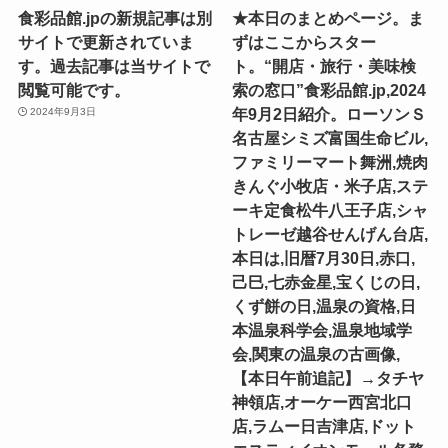
食彩品館.jpの新規記事は別
★本日のまとめページ。ま
サイトで更新されていま
ずはここからスター
す。過去記事は当サイトで
ト。“開店・旅行・美味検
閲覧可能です。
索の窓口”食彩品館.jp,2024
年9月2日紹介。ローソンＳ
2024年9月3日
名古屋シミズ富国生命ビル,
ファミリーマート舞洲,焼肉
きんぐ小牧店・米子店,ステ
ーキ定食松牛八王子店,シャ
トレーゼ越谷せんげん台店,
本日は,旧暦7月30日,赤口,
己巳,七赤金星,宝くじの日,
くず餅の日,温泉の資格,日
本温泉科学会,温泉地域学
会,関東の温泉の古画像,
【本日午前追記】→タチヤ
神領店,オーケー西宮北口
店,ラムー日吉津店,ドット