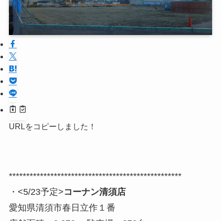
URLをコピーしました！
**************************************************
・<5/23予定>
コーナン清須店
愛知県清須市春日立作１番