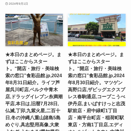
2024年9月1日
★本日のまとめページ。ま
★本日のまとめページ。ま
ずはここからスター
ずはここからスター
ト。“開店・旅行・美味検
ト。“開店・旅行・美味検
索の窓口”食彩品館.jp,2024
索の窓口”食彩品館.jp,2024
年8月31日紹介。ライフ芦
年8月30日紹介。マツゲン
屋呉川町店,ベルク中青木
高野口店,ザビッグエクスプ
店,ドラッグイレブン糸満潮
レス春駒通店,コープこうべ
平店,本日は,旧暦7月28日,
伊丹店,まいばすけっと志茂
仏滅,丁卯,九紫火星,二百十
駅前店・府中緑町1丁目
日,冬の沖縄八重山諸島5島
店・南平台町店・稲荷町駅
めぐり,具志堅用高像,大衆
東店・方南1丁目店,エディ