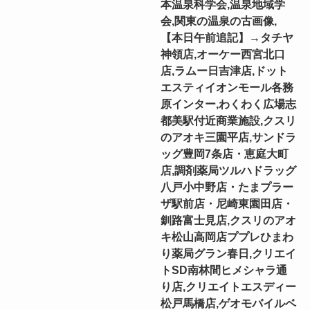
本温泉科学会,温泉地域学
会,関東の温泉の古画像,
【本日午前追記】→タチヤ
神領店,オーケー西宮北口
店,ラムー日吉津店,ドット
エスティイオンモール各務
原インター,わくわく広場志
都美駅付近商業施設,クスリ
のアオキ三園平店,サンドラ
ッグ豊岡7条店・恵庭大町
店,調剤薬局ツルハドラッグ
八戸小中野店・たまプラー
ザ駅前店・尼崎東園田店・
釧路富士見店,クスリのアオ
キ松山高岡店ププレひまわ
り薬局グラン春日,クリエイ
トSD南林間ヒメシャラ通
り店,クリエイトエスディー
松戸馬橋店,ゲオモバイルベ