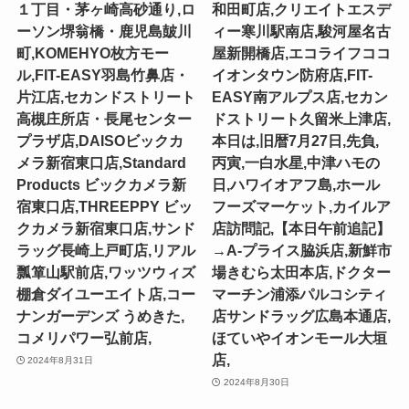
１丁目・茅ヶ崎高砂通り,ロ
和田町店,クリエイトエスデ
ーソン堺翁橋・鹿児島皷川
ィー寒川駅南店,駿河屋名古
町,KOMEHYO枚方モー
屋新開橋店,エコライフココ
ル,FIT-EASY羽島竹鼻店・
イオンタウン防府店,FIT-
片江店,セカンドストリート
EASY南アルプス店,セカン
高槻庄所店・長尾センター
ドストリート久留米上津店,
プラザ店,DAISOビックカ
本日は,旧暦7月27日,先負,
メラ新宿東口店,Standard
丙寅,一白水星,中津ハモの
Products ビックカメラ新
日,ハワイオアフ島,ホール
宿東口店,THREEPPY ビッ
フーズマーケット,カイルア
クカメラ新宿東口店,サンド
店訪問記,【本日午前追記】
ラッグ長崎上戸町店,リアル
→A-プライス脇浜店,新鮮市
瓢箪山駅前店,ワッツウィズ
場きむら太田本店,ドクター
棚倉ダイユーエイト店,コー
マーチン浦添パルコシティ
ナンガーデンズ うめきた,
店サンドラッグ広島本通店,
コメリパワー弘前店,
ほていやイオンモール大垣
店,
2024年8月31日
2024年8月30日