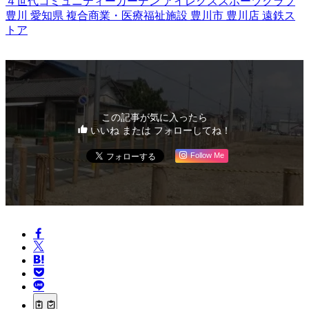
４世代コミュニティーガーデン
アイレクススポーツクラブ
豊川
愛知県
複合商業・医療福祉施設
豊川市
豊川店
遠鉄ス
トア
この記事が気に入ったら
いいね または フォローしてね！
Follow Me