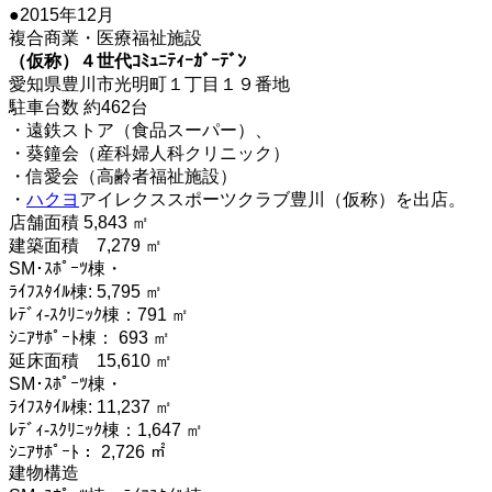
●2015年12月
複合商業・医療福祉施設
（仮称）４世代ｺﾐｭﾆﾃｨｰｶﾞｰﾃﾞﾝ
愛知県豊川市光明町１丁目１９番地
駐車台数 約462台
・遠鉄ストア（食品スーパー）、
・葵鐘会（産科婦人科クリニック）
・信愛会（高齢者福祉施設）
・
ハクヨ
アイレクススポーツクラブ豊川（仮称）を出店。
店舗面積 5,843 ㎡
建築面積 7,279 ㎡
SM･ｽﾎﾟｰﾂ棟・
ﾗｲﾌｽﾀｲﾙ棟: 5,795 ㎡
ﾚﾃﾞｨ‐ｽｸﾘﾆｯｸ棟：791 ㎡
ｼﾆｱｻﾎﾟｰﾄ棟： 693 ㎡
延床面積 15,610 ㎡
SM･ｽﾎﾟｰﾂ棟・
ﾗｲﾌｽﾀｲﾙ棟: 11,237 ㎡
ﾚﾃﾞｨ‐ｽｸﾘﾆｯｸ棟：1,647 ㎡
ｼﾆｱｻﾎﾟｰﾄ： 2,726 ㎡
建物構造