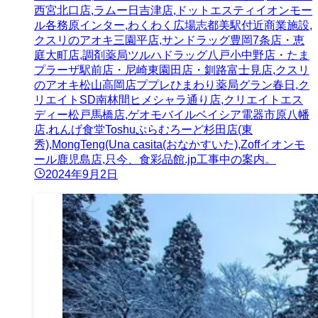
西宮北口店,ラムー日吉津店,ドットエスティイオンモー
ル各務原インター,わくわく広場志都美駅付近商業施設,
クスリのアオキ三園平店,サンドラッグ豊岡7条店・恵
庭大町店,調剤薬局ツルハドラッグ八戸小中野店・たま
プラーザ駅前店・尼崎東園田店・釧路富士見店,クスリ
のアオキ松山高岡店ププレひまわり薬局グラン春日,ク
リエイトSD南林間ヒメシャラ通り店,クリエイトエス
ディー松戸馬橋店,ゲオモバイルベイシア電器市原八幡
店,れんげ食堂Toshuぷらむろーど杉田店(東
秀),MongTeng(Una casita(おなかすいた),Zoffイオンモ
ール鹿児島店,只今、食彩品館.jp工事中の案内。
2024年9月2日