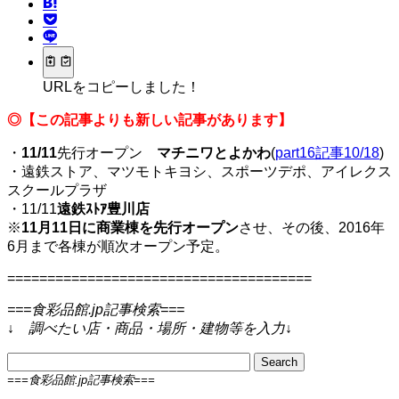
URLをコピーしました！
◎【この記事よりも新しい記事があります】
・
11/11
先行オープン
マチニワとよかわ
(
part16記事10/18
)
・遠鉄ストア、マツモトキヨシ、スポーツデポ、アイレクス
スクールプラザ
・11/11
遠鉄ｽﾄｱ豊川店
※
11月11日に商業棟を先行オープン
させ、その後、2016年
6月まで各棟が順次オープン予定。
======================================
===食彩品館.jp記事検索===
↓
調べたい店・商品・場所・建物等を入力
↓
===食彩品館.jp記事検索===