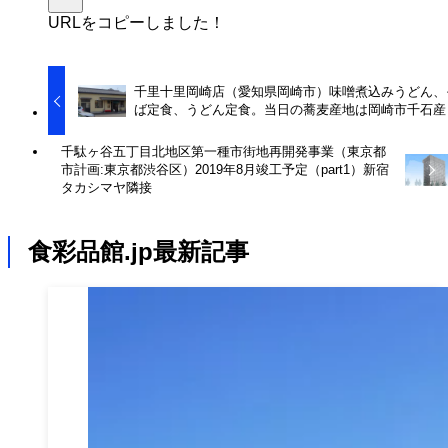
URLをコピーしました！
千里十里岡崎店（愛知県岡崎市）味噌煮込みうどん、
ば定食、うどん定食。当日の蕎麦産地は岡崎市千石産
千駄ヶ谷五丁目北地区第一種市街地再開発事業（東京都
市計画:東京都渋谷区）2019年8月竣工予定（part1）新宿
タカシマヤ隣接
食彩品館.jp最新記事