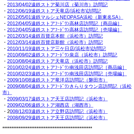
・
2013/04/02遠鉄ストア菊川店（菊川市）訪問記
・
2012/06/19遠鉄ストア天竜店(浜松市)訪問記
・
2012/05/01遠鉄マルシェNEOPASA浜松（新東名SA）
・
2012/04/05遠鉄ストアﾌｰﾄﾞﾜﾝ高林店訪問記［商品編］
・
2012/04/05遠鉄ストアﾌｰﾄﾞﾜﾝ高林店訪問記［売場編］
・
2012/03/14遠鉄百貨店本館（浜松市）訪問記
・
2012/03/14遠鉄百貨店新館（浜松市）訪問記
・
2010/11/19遠鉄ストア三ケ日店(浜松市)訪問記
・
2010/09/02遠鉄ストアﾌｰﾄﾞﾜﾝ泉店（浜松市）訪問記
・
2010/08/04遠鉄ストア天竜店（浜松市）訪問記
・
2010/02/24遠鉄ストアﾌｰﾄﾞﾜﾝ南浅田店訪問記［商品編］
・
2010/02/23遠鉄ストアﾌｰﾄﾞﾜﾝ南浅田店訪問記［売場編］
・
2009/10/08遠鉄ストア竜洋店訪問記（磐田市）
・
2009/08/04遠鉄ストアﾌｰﾄﾞﾜﾝきらりタウン店訪問記（浜松
市）
・
2009/03/17遠鉄ストア天王店訪問記（浜松市）
・
2009/02/06遠鉄ストア湖西店（湖西市）
・2
008/12/03遠鉄ストア立野店訪問記（浜松市）
・
2008/09/29遠鉄ストア天王店訪問記（浜松市）
**************************************************