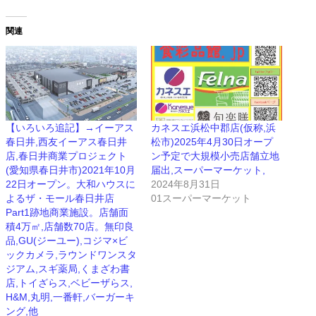
関連
【いろいろ追記】→イーアス
カネスエ浜松中郡店(仮称,浜
春日井,西友イーアス春日井
松市)2025年4月30日オープ
店,春日井商業プロジェクト
ン予定で大規模小売店舗立地
(愛知県春日井市)2021年10月
届出,スーパーマーケット,
22日オープン。大和ハウスに
2024年8月31日
よるザ・モール春日井店
01スーパーマーケット
Part1跡地商業施設。店舗面
積4万㎡,店舗数70店。無印良
品,GU(ジーユー),コジマ×ビ
ックカメラ,ラウンドワンスタ
ジアム,スギ薬局,くまざわ書
店,トイざらス,ベビーザらス,
H&M,丸明,一番軒,バーガーキ
ング,他