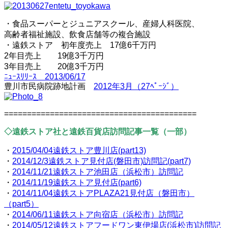
・食品スーパーとジュニアスクール、産婦人科医院、
高齢者福祉施設、飲食店舗等の複合施設
・遠鉄ストア 初年度売上 17億6千万円
2年目売上 19億3千万円
3年目売上 20億3千万円
ﾆｭｰｽﾘﾘｰｽ 2013/06/17
豊川市民病院跡地計画
2012年3月（27ﾍﾟｰｼﾞ）
==========================================
◇遠鉄ストア社と遠鉄百貨店訪問記事一覧（一部）
・
2015/04/04遠鉄ストア豊川店(part13)
・
2014/12/3遠鉄ストア見付店(磐田市)訪問記(part7)
・
2014/11/21遠鉄ストア池田店（浜松市）訪問記
・
2014/11/19遠鉄ストア見付店(part6)
・
2014/11/04遠鉄ストアPLAZA21見付店（磐田市）
（part5）
・
2014/06/11遠鉄ストア向宿店（浜松市）訪問記
・
2014/05/12遠鉄ストアフードワン東伊場店(浜松市)訪問記