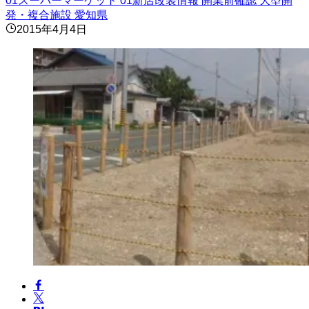
01スーパーマーケット
01新店改装情報
開業前確認
大型開
発・複合施設
愛知県
2015年4月4日