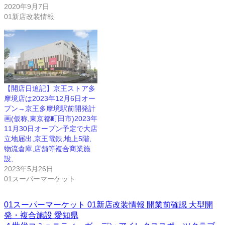
2020年9月7日
01新店改装情報
【開店日追記】京王ストア多
摩境店は2023年12月6日オー
プン→京王多摩境駅前開発計
画(仮称,東京都町田市)2023年
11月30日オープン予定で大店
立地届出,京王電鉄,地上5階,
物流倉庫,店舗等複合商業施
設,
2023年5月26日
01スーパーマーケット
01スーパーマーケット
01新店改装情報
開業前確認
大型開
発・複合施設
愛知県