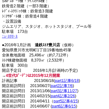
SM･ｽﾎﾟｰﾂ棟・ﾗｲﾌｽﾀｲﾙ棟：
鉄骨造2 階建（一部3 階建）
ﾚﾃﾞｨ‐ｽｸﾘﾆｯｸ棟：鉄骨造3 階建
ｼﾆｱｻﾎﾟｰﾄ棟：鉄骨造4 階建
・設置設備
ジムエリア、スタジオ、ホットスタジオ、プール等
駐車場 173台
ﾆｭｰｽﾘﾘｰｽ
●2016年1月計画
遠鉄ｽﾄｱ豊川店
（仮称）
愛知県豊川市光明町1丁目19番地他45筆
全体敷地面積 25,496㎡（約7,712坪）
ｽﾄｱ棟建物面積 8,370㎡（2,532坪）
駐車場 300台
開店予定日 2016年1月(計画時の予定)
→
4世代ｶﾞｰﾃﾞﾝは2015年12月開業
計画記事 2013/06/18(
part1記事6/18
)
開店前訪問日 2013/06/27(
part2記事7/6
)
開店前訪問日 2013/11/06(
part3記事11/27
)
開店前訪問日 2014/02/15(
part4記事2/26
)
開店前訪問日 2014/04/11（
part5記事4/15
)
開店前訪問日 2014/06/07 (
part6記事6/15
)