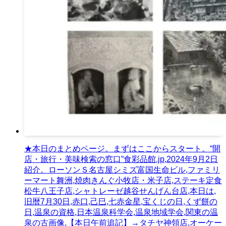
★本日のまとめページ。まずはここからスタート。“開
店・旅行・美味検索の窓口”食彩品館.jp,2024年9月2日
紹介。ローソンＳ名古屋シミズ富国生命ビル,ファミリ
ーマート舞洲,焼肉きんぐ小牧店・米子店,ステーキ定食
松牛八王子店,シャトレーゼ越谷せんげん台店,本日は,
旧暦7月30日,赤口,己巳,七赤金星,宝くじの日,くず餅の
日,温泉の資格,日本温泉科学会,温泉地域学会,関東の温
泉の古画像,【本日午前追記】→タチヤ神領店,オーケー