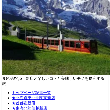
食彩品館.jp 新店と楽しいコトと美味しいモノを探究する
旅
トップページ記事一覧
★北海道東北北関東新店
★首都圏新店
★東海北陸信越新店