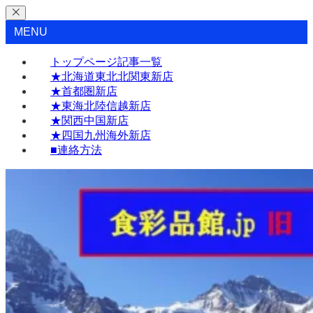
MENU
トップページ記事一覧
★北海道東北北関東新店
★首都圏新店
★東海北陸信越新店
★関西中国新店
★四国九州海外新店
■連絡方法