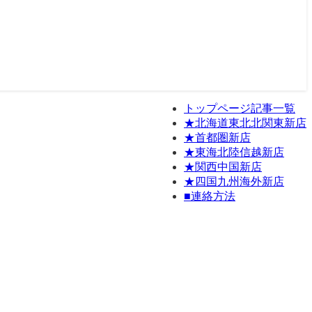
トップページ記事一覧
★北海道東北北関東新店
★首都圏新店
★東海北陸信越新店
★関西中国新店
★四国九州海外新店
■連絡方法