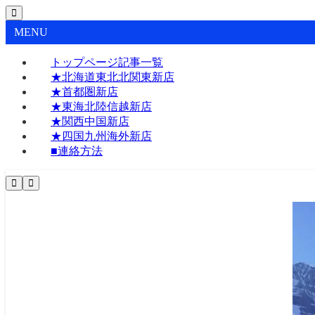
MENU
トップページ記事一覧
★北海道東北北関東新店
★首都圏新店
★東海北陸信越新店
★関西中国新店
★四国九州海外新店
■連絡方法