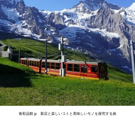
食彩品館.jp 新店と楽しいコトと美味しいモノを探究する旅