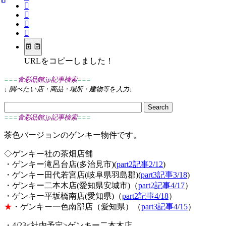
URLをコピーしました！
===
食彩品館.jp記事検索
===
↓
調べたい店・商品・場所・建物等を入力
↓
===
食彩品館.jp記事検索
===
茶色バージョンのゲンキー物件です。
◇ゲンキー社の茶畑店舗
・ゲンキー滝呂台店(多治見市)(
part2記事2/12
)
・ゲンキー田代若宮店(岐阜県羽島郡)(
part3記事3/18
)
・ゲンキー二本木店(愛知県安城市)（
part2記事4/17
）
・ゲンキー平坂橋南店(愛知県)（
part2記事4/18
）
★
・ゲンキー一色南部店（愛知県）（
part3記事4/15
）
・4/23<社内予定>ゲンキー二本木店