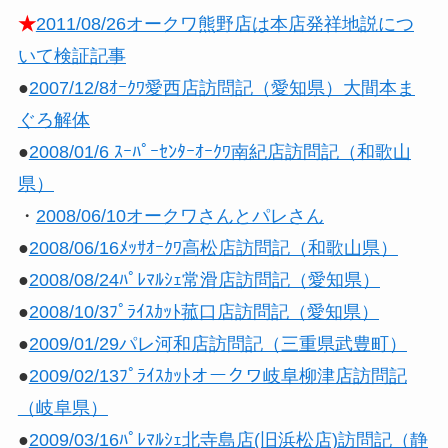
★
2011/08/26オークワ熊野店は本店発祥地説につ
いて検証記事
●
2007/12/8ｵｰｸﾜ愛西店訪問記（愛知県）大間本ま
ぐろ解体
●
2008/01/6 ｽｰﾊﾟｰｾﾝﾀｰｵｰｸﾜ南紀店訪問記（和歌山
県）
・
2008/06/10オークワさんとパレさん
●
2008/06/16ﾒｯｻｵｰｸﾜ高松店訪問記（和歌山県）
●
2008/08/24ﾊﾟﾚﾏﾙｼｪ常滑店訪問記（愛知県）
●
2008/10/3ﾌﾟﾗｲｽｶｯﾄ菰口店訪問記（愛知県）
●
2009/01/29パレ河和店訪問記（三重県武豊町）
●
2009/02/13ﾌﾟﾗｲｽｶｯﾄオークワ岐阜柳津店訪問記
（岐阜県）
●
2009/03/16ﾊﾟﾚﾏﾙｼｪ北寺島店(旧浜松店)訪問記（静