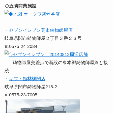
◇近隣商業施設
・
セブンイレブン関市鋳物師屋店
岐阜県関市鋳物師屋２丁目３番２３号
℡0575-24-2084
↑ 鋳物師屋交差点で新設の東本郷鋳物師屋線と接
続
・
ギフト館林檎関店
岐阜県関市鋳物師屋218-2
℡0575-23-7005