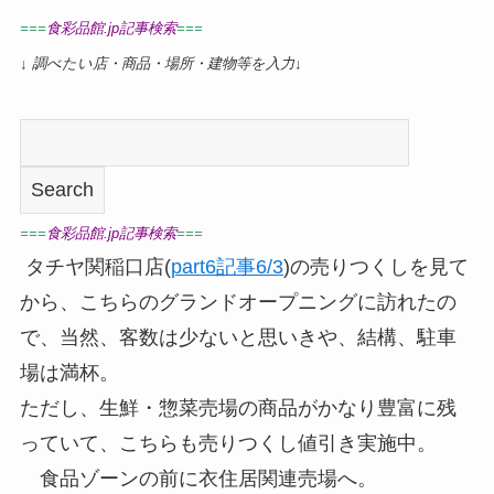
===
食彩品館.jp記事検索
===
↓
調べたい店・商品・場所・建物等を入力
↓
===
食彩品館.jp記事検索
===
タチヤ関稲口店(
part6記事6/3
)の売りつくしを見て
から、こちらのグランドオープニングに訪れたの
で、当然、客数は少ないと思いきや、結構、駐車
場は満杯。
ただし、生鮮・惣菜売場の商品がかなり豊富に残
っていて、こちらも売りつくし値引き実施中。
食品ゾーンの前に衣住居関連売場へ。