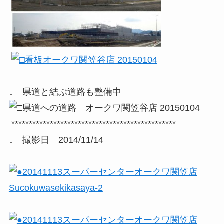
↓ 県道と結ぶ道路も整備中
***********************************************
↓ 撮影日 2014/11/14