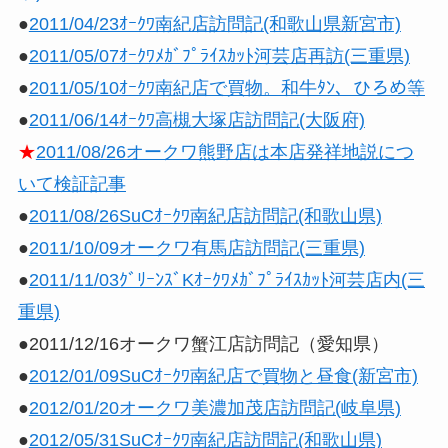
●
2011/04/23ｵｰｸﾜ南紀店訪問記(和歌山県新宮市)
●
2011/05/07ｵｰｸﾜﾒｶﾞﾌﾟﾗｲｽｶｯﾄ河芸店再訪(三重県)
●
2011/05/10ｵｰｸﾜ南紀店で買物。和牛ﾀﾝ、ひろめ等
●
2011/06/14ｵｰｸﾜ高槻大塚店訪問記(大阪府)
★
2011/08/26オークワ熊野店は本店発祥地説につ
いて検証記事
●
2011/08/26SuCｵｰｸﾜ南紀店訪問記(和歌山県)
●
2011/10/09オークワ有馬店訪問記(三重県)
●
2011/11/03ｸﾞﾘｰﾝｽﾞKｵｰｸﾜﾒｶﾞﾌﾟﾗｲｽｶｯﾄ河芸店内(三
重県)
●2011/12/16オークワ蟹江店訪問記（愛知県）
●
2012/01/09SuCｵｰｸﾜ南紀店で買物と昼食(新宮市)
●
2012/01/20オークワ美濃加茂店訪問記(岐阜県)
●
2012/05/31SuCｵｰｸﾜ南紀店訪問記(和歌山県)