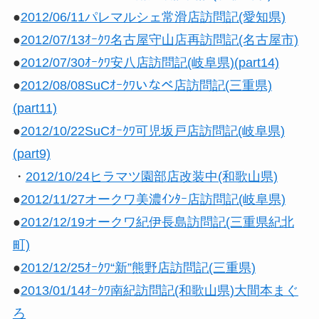
●
2012/06/11パレマルシェ常滑店訪問記(愛知県)
●
2012/07/13ｵｰｸﾜ名古屋守山店再訪問記(名古屋市)
●
2012/07/30ｵｰｸﾜ安八店訪問記(岐阜県)(part14)
●
2012/08/08SuCｵｰｸﾜいなべ店訪問記(三重県)
(part11)
●
2012/10/22SuCｵｰｸﾜ可児坂戸店訪問記(岐阜県)
(part9)
・
2012/10/24ヒラマツ園部店改装中(和歌山県)
●
2012/11/27オークワ美濃ｲﾝﾀｰ店訪問記(岐阜県)
●
2012/12/19オークワ紀伊長島訪問記(三重県紀北
町)
●
2012/12/25ｵｰｸﾜ“新”熊野店訪問記(三重県)
●
2013/01/14ｵｰｸﾜ南紀訪問記(和歌山県)大間本まぐ
ろ