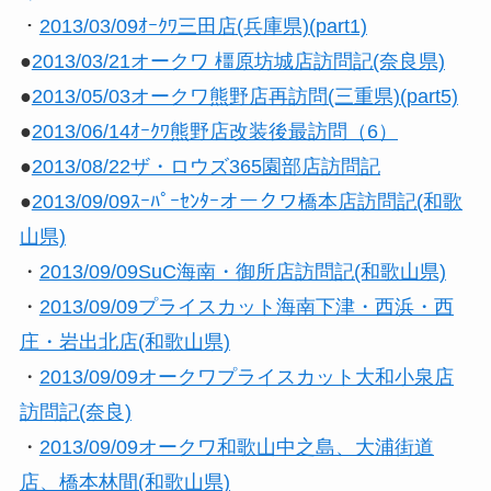
・
2013/03/09ｵｰｸﾜ三田店(兵庫県)(part1)
●
2013/03/21オークワ 橿原坊城店訪問記(奈良県)
●
2013/05/03オークワ熊野店再訪問(三重県)(part5)
●
2013/06/14ｵｰｸﾜ熊野店改装後最訪問（6）
●
2013/08/22ザ・ロウズ365園部店訪問記
●
2013/09/09ｽｰﾊﾟｰｾﾝﾀｰオークワ橋本店訪問記(和歌
山県)
・
2013/09/09SuC海南・御所店訪問記(和歌山県)
・
2013/09/09プライスカット海南下津・西浜・西
庄・岩出北店(和歌山県)
・
2013/09/09オークワプライスカット大和小泉店
訪問記(奈良)
・
2013/09/09オークワ和歌山中之島、大浦街道
店、橋本林間(和歌山県)