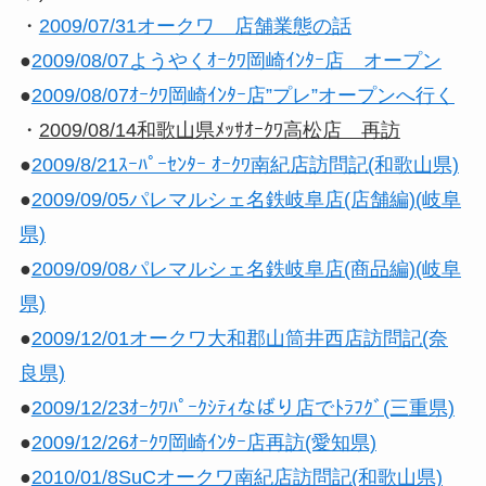
・
2009/07/31オークワ 店舗業態の話
●
2009/08/07ようやくｵｰｸﾜ岡崎ｲﾝﾀｰ店 オープン
●
2009/08/07ｵｰｸﾜ岡崎ｲﾝﾀｰ店”プレ”オープンへ行く
・
2009/08/14和歌山県ﾒｯｻｵｰｸﾜ高松店 再訪
●
2009/8/21ｽｰﾊﾟｰｾﾝﾀｰ ｵｰｸﾜ南紀店訪問記(和歌山県)
●
2009/09/05パレマルシェ名鉄岐阜店(店舗編)(岐阜
県)
●
2009/09/08パレマルシェ名鉄岐阜店(商品編)(岐阜
県)
●
2009/12/01オークワ大和郡山筒井西店訪問記(奈
良県)
●
2009/12/23ｵｰｸﾜﾊﾟｰｸｼﾃｨなばり店でﾄﾗﾌｸﾞ(三重県)
●
2009/12/26ｵｰｸﾜ岡崎ｲﾝﾀｰ店再訪(愛知県)
●
2010/01/8SuCオークワ南紀店訪問記(和歌山県)