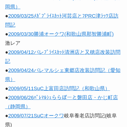
岡県）
●
2009/03/25ﾒｶﾞﾌﾟﾗｲｽｶｯﾄ河芸店とﾌPRC津ﾗｯﾂ店訪
問記
●
2009/03/30勝浦オークワ(和歌山県那智勝浦町)
激レア
●
2009/04/12パレﾌﾟﾗｲｽｶｯﾄ清洲店と又穂店改装訪問
記
●
2009/04/24パレマルシェ東郷店改装訪問記（愛知
県）
●
2009/05/11SuC上富田店訪問記（和歌山県）
●
2009/06/26ﾊﾟﾚﾏﾙｼｪららぽーと磐田店・かじ町店
（静岡県）
●
2009/07/21SuC
オークワ
岐阜養老店訪問記(岐阜
県)