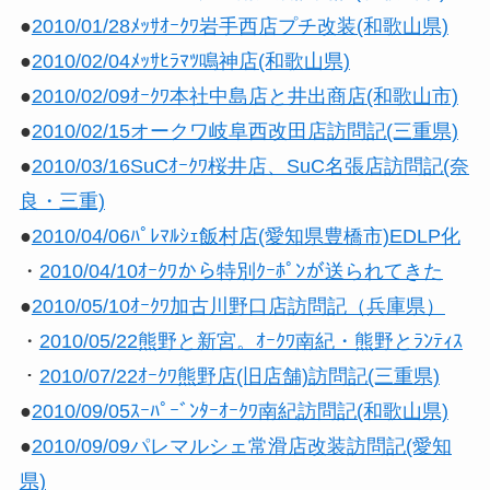
●
2010/01/28ﾒｯｻｵｰｸﾜ岩手西店プチ改装(和歌山県)
●
2010/02/04ﾒｯｻﾋﾗﾏﾂ鳴神店(和歌山県)
●
2010/02/09ｵｰｸﾜ本社中島店と井出商店(和歌山市)
●
2010/02/15オークワ岐阜西改田店訪問記(三重県)
●
2010/03/16SuCｵｰｸﾜ桜井店、SuC名張店訪問記(奈
良・三重)
●
2010/04/06ﾊﾟﾚﾏﾙｼｪ飯村店(愛知県豊橋市)EDLP化
・
2010/04/10ｵｰｸﾜから特別ｸｰﾎﾟﾝが送られてきた
●
2010/05/10ｵｰｸﾜ加古川野口店訪問記（兵庫県）
・
2010/05/22熊野と新宮。ｵｰｸﾜ南紀・熊野とﾗﾝﾃｨｽ
・
2010/07/22ｵｰｸﾜ熊野店(旧店舗)訪問記(三重県)
●
2010/09/05ｽｰﾊﾟｰﾞﾝﾀｰｵｰｸﾜ南紀訪問記(和歌山県)
●
2010/09/09パレマルシェ常滑店改装訪問記(愛知
県)