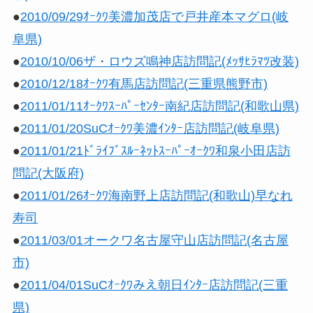
●
2010/09/29ｵｰｸﾜ美濃加茂店で戸井産本マグロ(岐
阜県)
●
2010/10/06ザ・ロウズ鳴神店訪問記(ﾒｯｻﾋﾗﾏﾂ改装)
●
2010/12/18ｵｰｸﾜ有馬店訪問記(三重県熊野市)
●
2011/01/11ｵｰｸﾜｽｰﾊﾟｰｾﾝﾀｰ南紀店訪問記(和歌山県)
●
2011/01/20SuCｵｰｸﾜ美濃ｲﾝﾀｰ店訪問記(岐阜県)
●
2011/01/21ﾄﾞﾗｲﾌﾞｽﾙｰﾈｯﾄｽｰﾊﾟｰｵｰｸﾜ和泉小田店訪
問記(大阪府)
●
2011/01/26ｵｰｸﾜ海南野上店訪問記(和歌山)早なれ
寿司
●
2011/03/01オークワ名古屋守山店訪問記(名古屋
市)
●
2011/04/01SuCｵｰｸﾜみえ朝日ｲﾝﾀｰ店訪問記(三重
県)