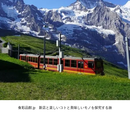
食彩品館.jp 新店と楽しいコトと美味しいモノを探究する旅