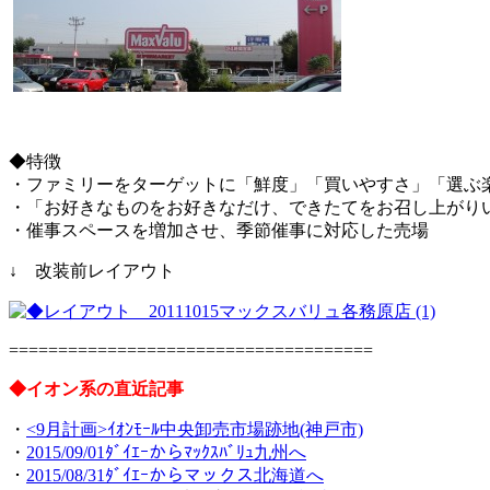
◆特徴
・ファミリーをターゲットに「鮮度」「買いやすさ」「選ぶ
・「お好きなものをお好きなだけ、できたてをお召し上がりい
・催事スペースを増加させ、季節催事に対応した売場
↓ 改装前レイアウト
=====================================
◆イオン系の直近記事
・
<9月計画>ｲｵﾝﾓｰﾙ中央卸売市場跡地(神戸市)
・
2015/09/01ﾀﾞｲｴｰからﾏｯｸｽﾊﾞﾘｭ九州へ
・
2015/08/31ﾀﾞｲｴｰからマックス北海道へ