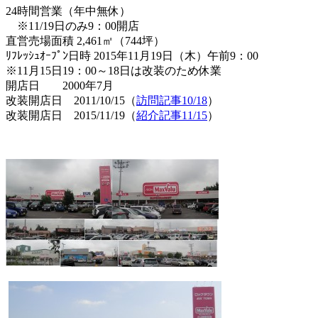
24時間営業（年中無休）
※11/19日のみ9：00開店
直営売場面積 2,461㎡（744坪）
ﾘﾌﾚｯｼｭｵｰﾌﾟﾝ日時 2015年11月19日（木）午前9：00
※11月15日19：00～18日は改装のため休業
開店日 2000年7月
改装開店日 2011/10/15（
訪問記事10/18
）
改装開店日 2015/11/19（
紹介記事11/15
）