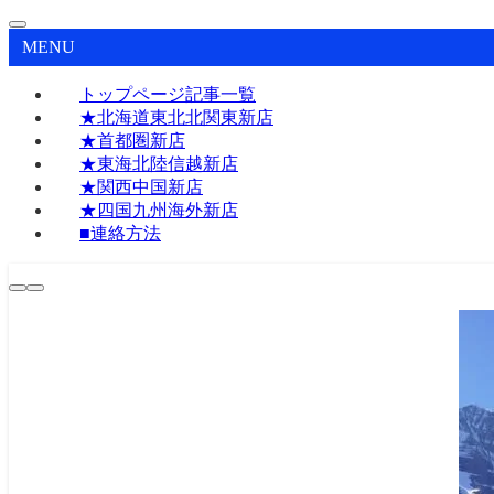
MENU
トップページ記事一覧
★北海道東北北関東新店
★首都圏新店
★東海北陸信越新店
★関西中国新店
★四国九州海外新店
■連絡方法