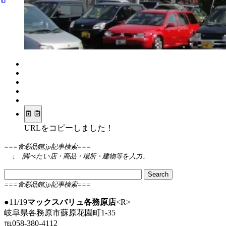
URLをコピーしました！
===
食彩品館.jp記事検索
===
↓
調べたい店・商品・場所・建物等を入力
↓
===
食彩品館.jp記事検索
===
●11/19
マックスバリュ各務原店
<R>
岐阜県各務原市蘇原花園町1-35
℡058-380-4112