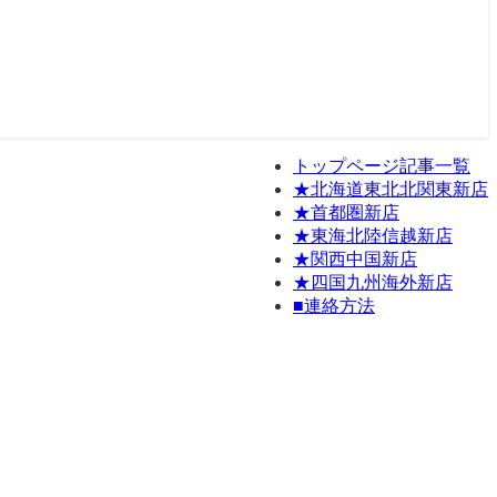
トップページ記事一覧
★北海道東北北関東新店
★首都圏新店
★東海北陸信越新店
★関西中国新店
★四国九州海外新店
■連絡方法