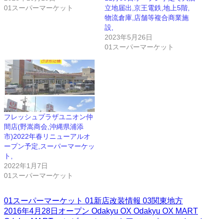
01スーパーマーケット
立地届出,京王電鉄,地上5階,
物流倉庫,店舗等複合商業施
設,
2023年5月26日
01スーパーマーケット
フレッシュプラザユニオン仲
間店(野嵩商会,沖縄県浦添
市)2022年春リニューアルオ
ープン予定,スーパーマーケッ
ト,
2022年1月7日
01スーパーマーケット
01スーパーマーケット
01新店改装情報
03関東地方
2016年4月28日オープン
Odakyu OX
Odakyu OX MART