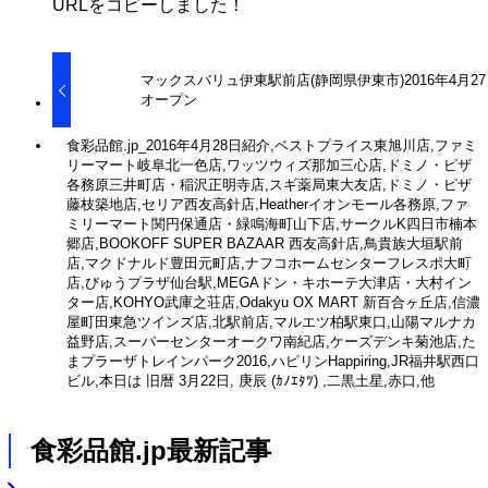
URLをコピーしました！
マックスバリュ伊東駅前店(静岡県伊東市)2016年4月2
オープン
食彩品館.jp_2016年4月28日紹介,ベストプライス東旭川店,ファミ
リーマート岐阜北一色店,ワッツウィズ那加三心店,ドミノ・ピザ
各務原三井町店・稲沢正明寺店,スギ薬局東大友店,ドミノ・ピザ
藤枝築地店,セリア西友高針店,Heatherイオンモール各務原,ファ
ミリーマート関円保通店・緑鳴海町山下店,サークルK四日市楠本
郷店,BOOKOFF SUPER BAZAAR 西友高針店,鳥貴族大垣駅前
店,マクドナルド豊田元町店,ナフコホームセンターフレスポ大町
店,びゅうプラザ仙台駅,MEGAドン・キホーテ大津店・大村イン
ター店,KOHYO武庫之荘店,Odakyu OX MART 新百合ヶ丘店,信濃
屋町田東急ツインズ店,北駅前店,マルエツ柏駅東口,山陽マルナカ
益野店,スーパーセンターオークワ南紀店,ケーズデンキ菊池店,た
まプラーザトレインパーク2016,ハピリンHappiring,JR福井駅西口
ビル,本日は 旧暦 3月22日, 庚辰 (ｶﾉｴﾀﾂ) ,二黒土星,赤口,他
食彩品館.jp最新記事