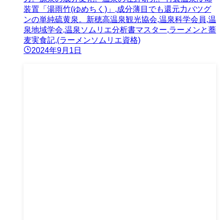
装置「湯雨竹(ゆめちく)」,成分薄目でも還元力バツグ
ンの単純硫黄泉。新穂高温泉観光協会,温泉科学会員,温
泉地域学会,温泉ソムリエ分析書マスター,ラーメンと蕎
麦実食記,(ラーメンソムリエ資格)
2024年9月1日