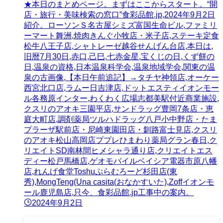
★本日のまとめページ。まずはここからスタート。“開
店・旅行・美味検索の窓口”食彩品館.jp,2024年9月2日
紹介。ローソンＳ名古屋シミズ富国生命ビル,ファミリ
ーマート舞洲,焼肉きんぐ小牧店・米子店,ステーキ定食
松牛八王子店,シャトレーゼ越谷せんげん台店,本日は,
旧暦7月30日,赤口,己巳,七赤金星,宝くじの日,くず餅の
日,温泉の資格,日本温泉科学会,温泉地域学会,関東の温
泉の古画像,【本日午前追記】→タチヤ神領店,オーケー
西宮北口店,ラムー日吉津店,ドットエスティイオンモー
ル各務原インター,わくわく広場志都美駅付近商業施設,
クスリのアオキ三園平店,サンドラッグ豊岡7条店・恵
庭大町店,調剤薬局ツルハドラッグ八戸小中野店・たま
プラーザ駅前店・尼崎東園田店・釧路富士見店,クスリ
のアオキ松山高岡店ププレひまわり薬局グラン春日,ク
リエイトSD南林間ヒメシャラ通り店,クリエイトエス
ディー松戸馬橋店,ゲオモバイルベイシア電器市原八幡
店,れんげ食堂Toshuぷらむろーど杉田店(東
秀),MongTeng(Una casita(おなかすいた),Zoffイオンモ
ール鹿児島店,只今、食彩品館.jp工事中の案内。
2024年9月2日