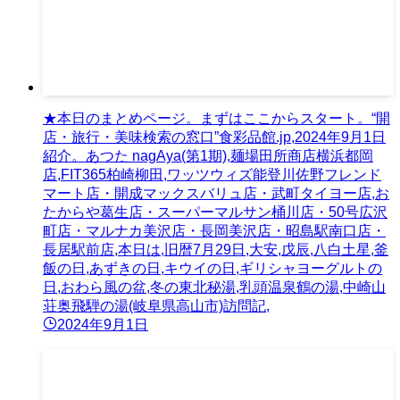
★本日のまとめページ。まずはここからスタート。“開
店・旅行・美味検索の窓口”食彩品館.jp,2024年9月1日
紹介。あつた nagAya(第1期),麺場田所商店横浜都岡
店,FIT365柏崎柳田,ワッツウィズ能登川佐野フレンド
マート店・開成マックスバリュ店・武町タイヨー店,お
たからや葛生店・スーパーマルサン桶川店・50号広沢
町店・マルナカ美沢店・長岡美沢店・昭島駅南口店・
長居駅前店,本日は,旧暦7月29日,大安,戊辰,八白土星,釜
飯の日,あずきの日,キウイの日,ギリシャヨーグルトの
日,おわら風の盆,冬の東北秘湯,乳頭温泉鶴の湯,中崎山
荘奥飛騨の湯(岐阜県高山市)訪問記,
2024年9月1日