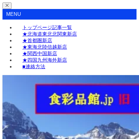
MENU
トップページ記事一覧
★北海道東北北関東新店
★首都圏新店
★東海北陸信越新店
★関西中国新店
★四国九州海外新店
■連絡方法