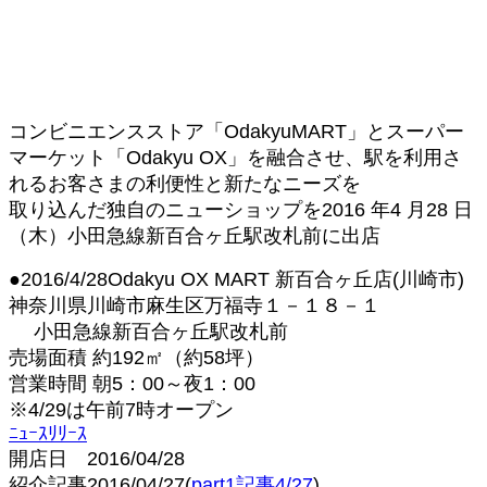
コンビニエンスストア「OdakyuMART」とスーパー
マーケット「Odakyu OX」を融合させ、駅を利用さ
れるお客さまの利便性と新たなニーズを
取り込んだ独自のニューショップを2016 年4 月28 日
（木）小田急線新百合ヶ丘駅改札前に出店
●2016/4/28Odakyu OX MART 新百合ヶ丘店(川崎市)
神奈川県川崎市麻生区万福寺１－１８－１
小田急線新百合ヶ丘駅改札前
売場面積 約192㎡（約58坪）
営業時間 朝5：00～夜1：00
※4/29は午前7時オープン
ﾆｭｰｽﾘﾘｰｽ
開店日 2016/04/28
紹介記事2016/04/27(
part1記事4/27
)