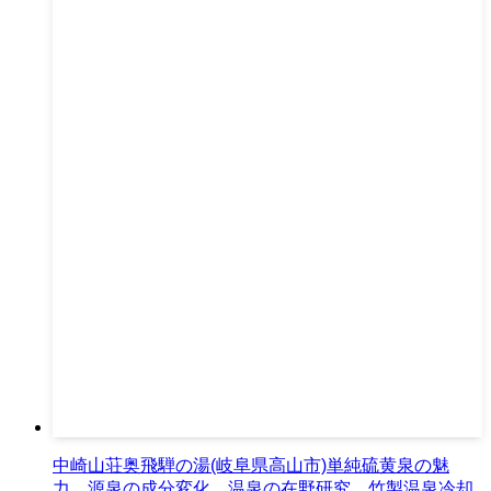
中崎山荘奥飛騨の湯(岐阜県高山市)単純硫黄泉の魅
力。源泉の成分変化。温泉の在野研究。竹製温泉冷却