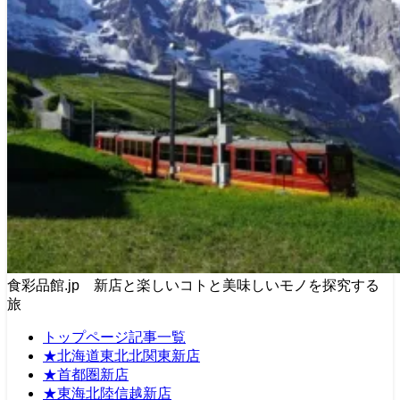
食彩品館.jp 新店と楽しいコトと美味しいモノを探究する
旅
トップページ記事一覧
★北海道東北北関東新店
★首都圏新店
★東海北陸信越新店