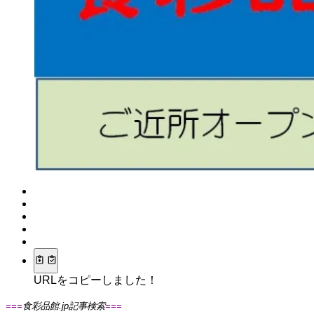
URLをコピーしました！
===
食彩品館.jp記事検索
===