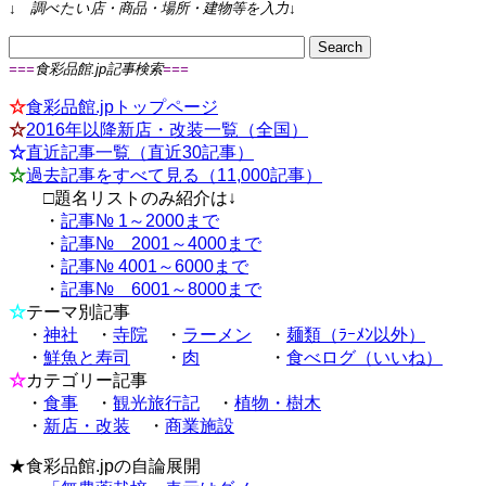
↓
調べたい店・商品・場所・建物等を入力
↓
===
食彩品館.jp記事検索
===
☆
食彩品館.jpトップページ
☆
2016年以降新店・改装一覧（全国）
☆
直近記事一覧（直近30記事）
☆
過去記事をすべて見る（11,000記事）
□題名リストのみ紹介は↓
・
記事№ 1～2000まで
・
記事№ 2001～4000まで
・
記事№ 4001～6000まで
・
記事№ 6001～8000まで
☆
テーマ別記事
・
神社
・
寺院
・
ラーメン
・
麺類（ﾗｰﾒﾝ以外）
・
鮮魚と寿司
・
肉
・
食べログ（いいね）
☆
カテゴリー記事
・
食事
・
観光旅行記
・
植物・樹木
・
新店・改装
・
商業施設
★
食彩品館.jpの自論展開