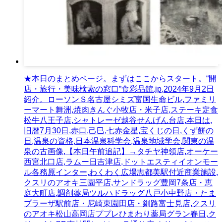
★本日のまとめページ。まずはここからスタート。“開
店・旅行・美味検索の窓口”食彩品館.jp,2024年9月2日
紹介。ローソンＳ名古屋シミズ富国生命ビル,ファミリ
ーマート舞洲,焼肉きんぐ小牧店・米子店,ステーキ定食
松牛八王子店,シャトレーゼ越谷せんげん台店,本日は,
旧暦7月30日,赤口,己巳,七赤金星,宝くじの日,くず餅の
日,温泉の資格,日本温泉科学会,温泉地域学会,関東の温
泉の古画像,【本日午前追記】→タチヤ神領店,オーケー
西宮北口店,ラムー日吉津店,ドットエスティイオンモー
ル各務原インター,わくわく広場志都美駅付近商業施設,
クスリのアオキ三園平店,サンドラッグ豊岡7条店・恵
庭大町店,調剤薬局ツルハドラッグ八戸小中野店・たま
プラーザ駅前店・尼崎東園田店・釧路富士見店,クスリ
のアオキ松山高岡店ププレひまわり薬局グラン春日,ク