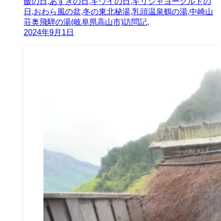
飯の日,あずきの日,キウイの日,ギリシャヨーグルトの
日,おわら風の盆,冬の東北秘湯,乳頭温泉鶴の湯,中崎山
荘奥飛騨の湯(岐阜県高山市)訪問記,
2024年9月1日