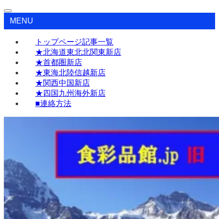
MENU
トップページ記事一覧
★北海道東北北関東新店
★首都圏新店
★東海北陸信越新店
★関西中国新店
★四国九州海外新店
■連絡方法