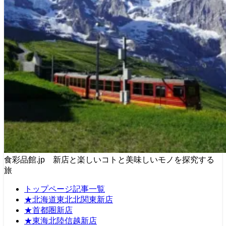
食彩品館.jp 新店と楽しいコトと美味しいモノを探究する
旅
トップページ記事一覧
★北海道東北北関東新店
★首都圏新店
★東海北陸信越新店