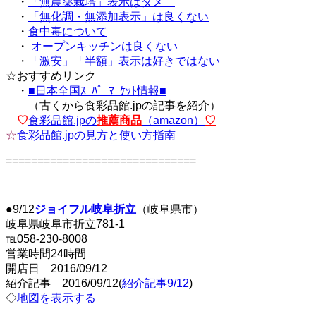
・
「無農薬栽培」表示はダメ
・
「無化調・無添加表示」は良くない
・
食中毒について
・
オープンキッチンは良くない
・
「激安」「半額」表示は好きではない
☆おすすめリンク
・
■日本全国ｽｰﾊﾟｰﾏｰｹｯﾄ情報■
（古くから食彩品館.jpの記事を紹介）
♡
食彩品館.jpの
推薦商品
（amazon）
♡
☆
食彩品館.jpの見方と使い方指南
==============================
●9/12
ジョイフル岐阜折立
（岐阜県市）
岐阜県岐阜市折立781-1
℡058-230-8008
営業時間24時間
開店日 2016/09/12
紹介記事 2016/09/12(
紹介記事9/12
)
◇
地図を表示する