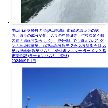
中崎山荘奥飛騨の湯(岐阜県高山市)単純硫黄泉の魅
力。源泉の成分変化。温泉の在野研究。竹製温泉冷却
装置「湯雨竹(ゆめちく)」,成分薄目でも還元力バツグ
ンの単純硫黄泉。新穂高温泉観光協会,温泉科学会員,温
泉地域学会,温泉ソムリエ分析書マスター,ラーメンと蕎
麦実食記,(ラーメンソムリエ資格)
2024年9月1日