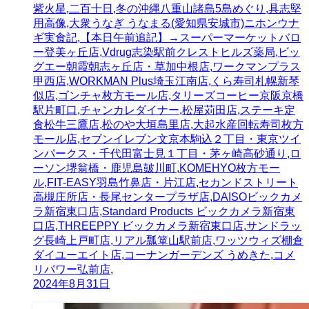
紫火星,二百十日,冬の沖縄八重山諸島5島めぐり,具志堅
用高像,大衆うなぎ うなまる(愛知県安城市)ニホンウナ
ギ実食記,【本日午前追記】→スーパーマーケットバロ
ー登美ヶ丘店,Vdrug志染駅前クレストヒルズ薬局,ビッ
グエー朝霞朝志ヶ丘店・草加中根店,ワークマンプラス
甲西店,WORKMAN Plus埼玉江南店,くら寿司札幌新琴
似店,ゴンチャ枚方モール店,タリーズコーヒー京阪京橋
駅片町口,チャンカレダイナー,松屋苅田店,ステーキ定
食松牛三鷹店,松のや大垣島里店,大起水産回転寿司枚方
モール店,セブンイレブン文京本駒込２丁目・東京ツイ
ンパークス・千代田富士見１丁目・茅ヶ崎高砂通り,ロ
ーソン堺翁橋・鹿児島皷川町,KOMEHYO枚方モー
ル,FIT-EASY羽島竹鼻店・片江店,セカンドストリート
高槻庄所店・長尾センタープラザ店,DAISOビックカメ
ラ新宿東口店,Standard Products ビックカメラ新宿東
口店,THREEPPY ビックカメラ新宿東口店,サンドラッ
グ長崎上戸町店,リアル瓢箪山駅前店,ワッツウィズ棚倉
ダイユーエイト店,コーナンガーデンズ うめきた,コメ
リパワー弘前店,
2024年8月31日