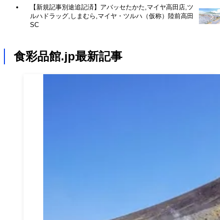
【新規記事別途追記済】アバッセたかた,マイヤ高田店,ツ
ルハドラッグ,しまむら,マイヤ・ツルハ（仮称）陸前高田
SC
食彩品館.jp最新記事