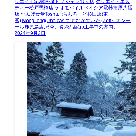
リエイトSD南林間ヒメシャラ通り店,クリエイトエス
ディー松戸馬橋店,ゲオモバイルベイシア電器市原八幡
店,れんげ食堂Toshuぷらむろーど杉田店(東
秀),MongTeng(Una casita(おなかすいた),Zoffイオンモ
ール鹿児島店,只今、食彩品館.jp工事中の案内。
2024年9月2日