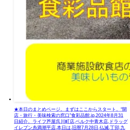
★本日のまとめページ。まずはここからスタート。“開
店・旅行・美味検索の窓口”食彩品館.jp,2024年8月31
日紹介。ライフ芦屋呉川町店,ベルク中青木店,ドラッグ
イレブン糸満潮平店,本日は,旧暦7月28日,仏滅,丁卯,九