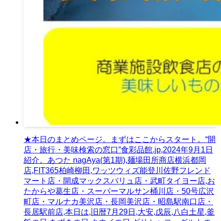
★本日のまとめページ。まずはここからスタート。“開
店・旅行・美味検索の窓口”食彩品館.jp,2024年9月1日
紹介。あつた nagAya(第1期),麺場田所商店横浜都岡
店,FIT365柏崎柳田,ワッツウィズ能登川佐野フレンド
マート店・開成マックスバリュ店・武町タイヨー店,お
たからや葛生店・スーパーマルサン桶川店・50号広沢
町店・マルナカ美沢店・長岡美沢店・昭島駅南口店・
長居駅前店,本日は,旧暦7月29日,大安,戊辰,八白土星,釜