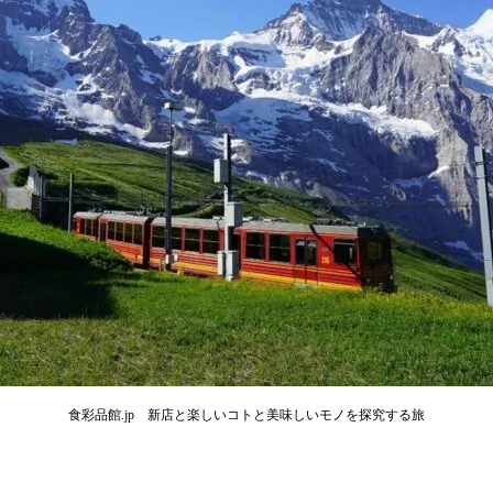
食彩品館.jp 新店と楽しいコトと美味しいモノを探究する旅