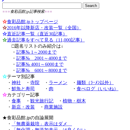
===
食彩品館.jp記事検索
===
☆
食彩品館.jpトップページ
☆
2016年以降新店・改装一覧（全国）
☆
直近記事一覧（直近30記事）
☆
過去記事をすべて見る（11,000記事）
□題名リストのみ紹介は↓
・
記事№ 1～2000まで
・
記事№ 2001～4000まで
・
記事№ 4001～6000まで
・
記事№ 6001～8000まで
☆
テーマ別記事
・
神社
・
寺院
・
ラーメン
・
麺類（ﾗｰﾒﾝ以外）
・
鮮魚と寿司
・
肉
・
食べログ（いいね）
☆
カテゴリー記事
・
食事
・
観光旅行記
・
植物・樹木
・
新店・改装
・
商業施設
★
食彩品館.jpの自論展開
・
「無農薬栽培」表示はダメ
・
「無化調・無添加表示」は良くない