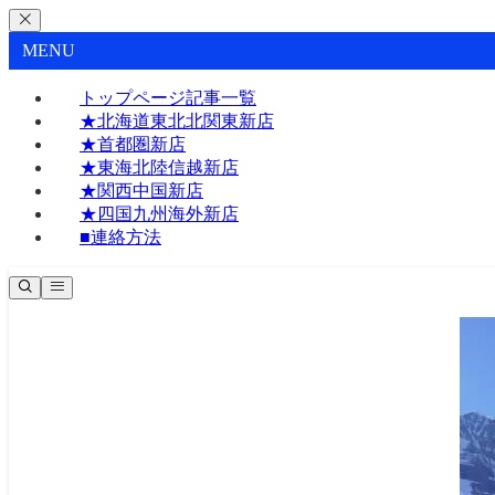
MENU
トップページ記事一覧
★北海道東北北関東新店
★首都圏新店
★東海北陸信越新店
★関西中国新店
★四国九州海外新店
■連絡方法