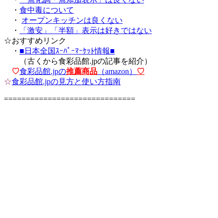
・
食中毒について
・
オープンキッチンは良くない
・
「激安」「半額」表示は好きではない
☆おすすめリンク
・
■日本全国ｽｰﾊﾟｰﾏｰｹｯﾄ情報■
（古くから食彩品館.jpの記事を紹介）
♡
食彩品館.jpの
推薦商品
（amazon）
♡
☆
食彩品館.jpの見方と使い方指南
==============================