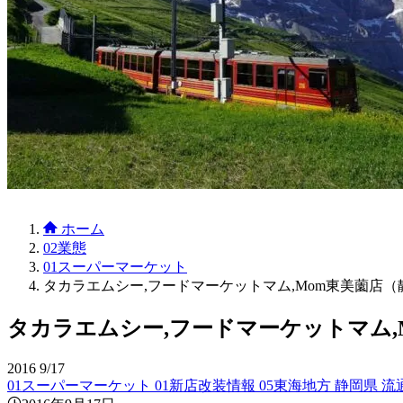
ホーム
02業態
01スーパーマーケット
タカラエムシー,フードマーケットマム,Mom東美薗店（静
タカラエムシー,フードマーケットマム,M
2016
9/17
01スーパーマーケット
01新店改装情報
05東海地方
静岡県
流