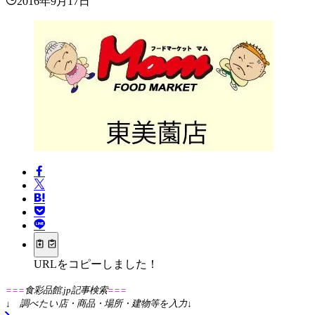
2016年9月17日
URLをコピーしました！
===
食彩品館.jp記事検索
===
↓
調べたい店・商品・場所・建物等を入力
↓