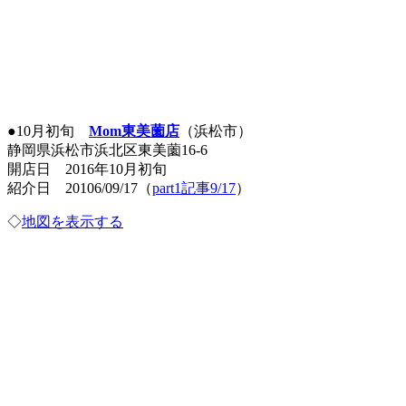
●10月初旬
Mom東美薗店
（浜松市）
静岡県浜松市浜北区東美薗16-6
開店日 2016年10月初旬
紹介日 20106/09/17（
part1記事9/17
）
◇
地図を表示する