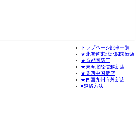
トップページ記事一覧
★北海道東北北関東新店
★首都圏新店
★東海北陸信越新店
★関西中国新店
★四国九州海外新店
■連絡方法