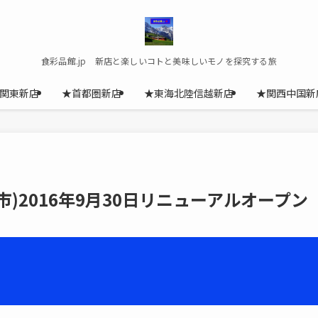
食彩品館.jp 新店と楽しいコトと美味しいモノを探究する旅
関東新店
★首都圏新店
★東海北陸信越新店
★関西中国新
)2016年9月30日リニューアルオープン