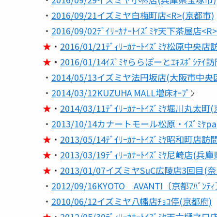
・
2016/09/21イズミヤ白梅町店<R>(京都市)
・
2016/09/02ﾃﾞｲﾘｰｶﾅｰﾄｲｽﾞﾐﾔ天下茶屋店<
★
・
2016/01/21ﾃﾞｨﾘｰｶﾅｰﾄｲｽﾞﾐﾔ松原中央店
★
・
2016/01/14ｲｽﾞﾐﾔららぽーとｴｷｽﾎﾟｼﾃ
・
2014/05/13イズミヤ法円坂店(大阪市中央区)
・
2014/03/12KUZUHA MALL増床ｵｰﾌﾟ
ﾝ
★
・
2014/03/11ﾃﾞｲﾘｰｶﾅｰﾄｲｽﾞﾐﾔ堀川丸
・
2013/10/14カナートモール松原・ｲｽﾞﾐﾔpar
★
・
2013/05/14ﾃﾞｲﾘｰｶﾅｰﾄｲｽﾞﾐﾔ昭和町店
★
・
2013/03/19ﾃﾞｨﾘｰｶﾅｰﾄｲｽﾞﾐﾔ尼崎店(兵庫
★
・
2013/01/07イズミヤSuC広陵店3回目(
・
2012/09/16KYOTO AVANTI〔京都ｱﾊﾞﾝﾃ
・
2010/06/12イズミヤ八幡店ﾁｮｺ停(京都府)
★
・
2012/05/30ﾃﾞｨﾘｰｶﾅｰﾄｲｽﾞﾐﾔ天六樋之