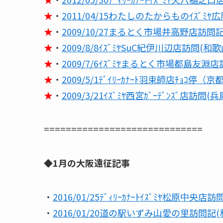
★
・
2011/04/15わたしのたからものｲｽﾞﾐﾔ
★
・
2009/10/27まるとく市場井高野店訪問記
★
・
2009/8/8ｲｽﾞﾐﾔSuC紀伊川辺店訪問(和歌
★
・
2009/7/6ｲｽﾞﾐﾔまるとく市場都島友淵
★
・
2009/5/1ﾃﾞｲﾘｰｶﾅｰﾄ羽束師店ﾁｮｺ停（京
★
・
2009/3/21ｲｽﾞﾐﾔ西宮ｶﾞｰﾃﾞﾝｽﾞ店訪問(兵
=============================
◆1月の大阪遠征記事
・
2016/01/25ﾃﾞｨﾘｰｶﾅｰﾄｲｽﾞﾐﾔ松原中央店訪
・
2016/01/20道の駅いずみ山愛の里訪問記(