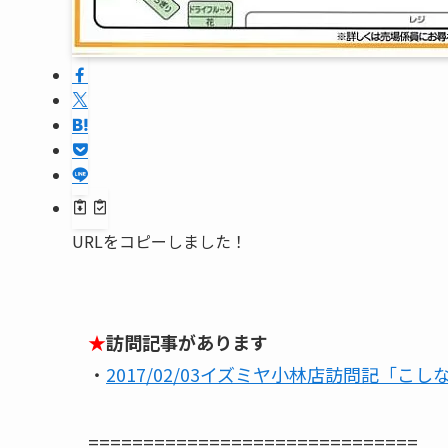
URLをコピーしました！
★
訪問記事があります
・
2017/02/03イズミヤ小林店訪問記「こ
==============================