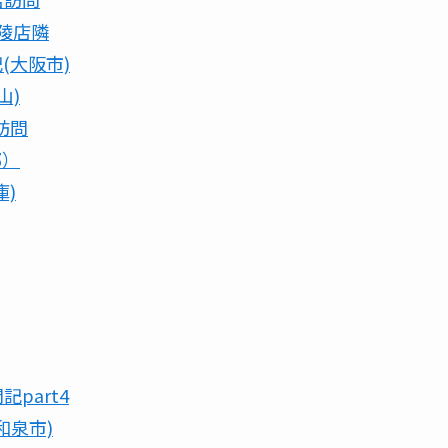
広陵店隣
(大阪市)
山)
店訪問
都）
庫)
問記part4
和泉市)