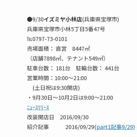
●9/30
イズミヤ小林店
(兵庫県宝塚市)
兵庫県宝塚市小林5丁目5番47号
℡0797-73-0101
売場面積： 直営 8447㎡
（店舗7898㎡、テナント549㎡）
駐車台数： 181台 駐輪台数： 441台
営業時間：10:00～21:00
(土日祝は9:30開店)
・9月30日～10月2日は9:00～21:00
ﾆｭｰｽﾘﾘｰｽ
改装開店日 2016/09/30
紹介記事 2016/09/29(
part1記事9/29)