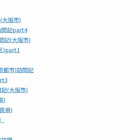
R>(大阪市)
訪問記part4
ｲ訪問記(大阪市)
part1
太町(京都市)訪問記
t3
訪問記(大阪市)
県)
奈良県)
ｨ〕
口店訪問