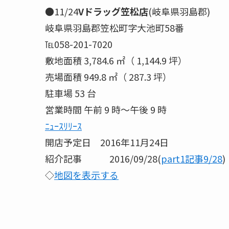
●11/24
Vドラッグ笠松店
(岐阜県羽島郡)
岐阜県羽島郡笠松町字大池町58番
℡058-201-7020
敷地面積 3,784.6 ㎡（ 1,144.9 坪）
売場面積 949.8 ㎡（ 287.3 坪）
駐車場 53 台
営業時間 午前 9 時～午後 9 時
ﾆｭｰｽﾘﾘｰｽ
開店予定日 2016年11月24日
紹介記事 2016/09/28(
part1記事9/28
)
◇
地図を表示する