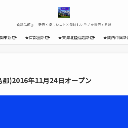
食彩品館.jp 新店と楽しいコトと美味しいモノを探究する旅
関東新店
★首都圏新店
★東海北陸信越新店
★関西中国新
)2016年11月24日オープン