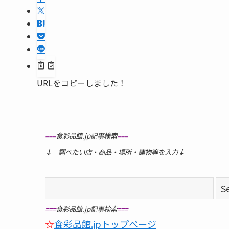
URLをコピーしました！
===
食彩品館.jp記事検索
===
↓
調べたい店・商品・場所・建物等を入力
↓
===
食彩品館.jp記事検索
===
☆
食彩品館.jpトップページ