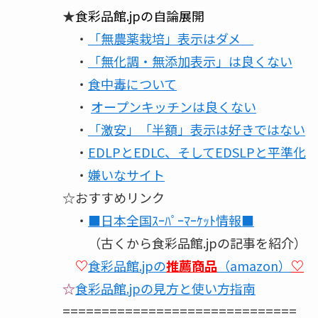
★
食彩品館.jpの自論展開
・
「無農薬栽培」表示はダメ
・
「無化調・無添加表示」は良くない
・
食中毒について
・
オープンキッチンは良くない
・
「激安」「半額」表示は好きではない
・
EDLPとEDLC、そしてEDSLPと平準化
・
嫌いなサイト
☆おすすめリンク
・
■日本全国ｽｰﾊﾟｰﾏｰｹｯﾄ情報■
（古くから食彩品館.jpの記事を紹介）
♡
食彩品館.jpの
推薦商品
（amazon）
♡
☆
食彩品館.jpの見方と使い方指南
==============================