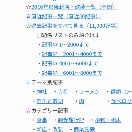
☆
2016年以降新店・改装一覧（全国）
☆
直近記事一覧（直近30記事）
☆
過去記事をすべて見る（11,000記事）
□題名リストのみ紹介は↓
・
記事№ 1～2000まで
・
記事№ 2001～4000まで
・
記事№ 4001～6000まで
・
記事№ 6001～8000まで
☆
テーマ別記事
・
神社
・
寺院
・
ラーメン
・
麺類（ﾗｰ
・
鮮魚と寿司
・
肉
・
食べログ
☆
カテゴリー記事
・
食事
・
観光旅行記
・
植物・樹木
・
新店・改装
・
商業施設