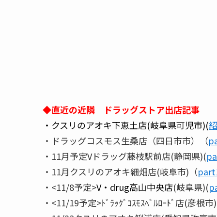
◆直近の近隣 ドラッグストア出店記事
・クスリのアオキ下恵土店(岐阜県可児市)(
紹
・ドラッグコスモス生桑店（四日市市）（
p
・11月予定Vドラッグ藤枝駅前店(静岡県)(
pa
・11月クスリのアオキ細畑店(岐阜市)（
par
・<11/8予定>
V・drug高山中央店
(岐阜県)(
p
・<11/19予定>ﾄﾞﾗｯｸﾞｺｽﾓｽﾍﾞﾙﾛｰﾄﾞ店(彦根市)