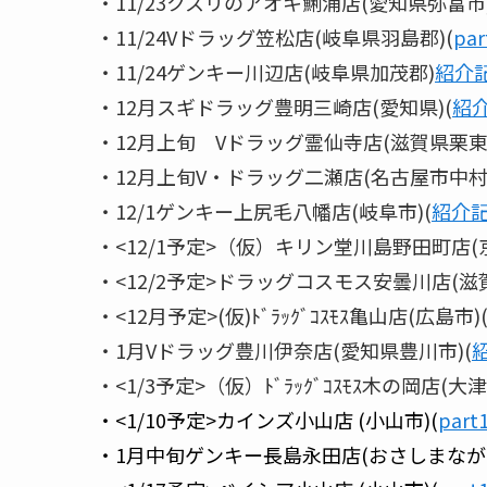
・11/23クスリのアオキ鯏浦店(愛知県弥富市)
・11/24Vドラッグ笠松店(岐阜県羽島郡)(
pa
・11/24ゲンキー川辺店(岐阜県加茂郡)
紹介記
・12月スギドラッグ豊明三崎店(愛知県)(
紹介
・12月上旬 Vドラッグ霊仙寺店(滋賀県栗東
・12月上旬V・ドラッグ二瀬店(名古屋市中村
・12/1ゲンキー上尻毛八幡店(岐阜市)(
紹介記
・<12/1予定>（仮）キリン堂川島野田町店(京
・<12/2予定>ドラッグコスモス安曇川店(滋賀
・<12月予定>(仮)ﾄﾞﾗｯｸﾞｺｽﾓｽ亀山店(広島市)
・1月Vドラッグ豊川伊奈店(愛知県豊川市)(
紹
・<1/3予定>（仮）ﾄﾞﾗｯｸﾞｺｽﾓｽ木の岡店(大津
・<1/10予定>カインズ小山店 (小山市)(
part
・1月中旬ゲンキー長島永田店(おさしまながた