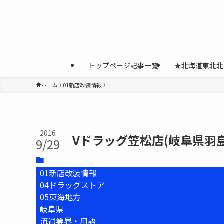
トップページ記事一覧
★北海道東北北
ホーム
01新店改装情報
2016
Vドラッグ笠松店(岐阜県羽島郡
9/29
01新店改装情報
04ドラッグストア
05東海地方
岐阜県
流通業界・用語