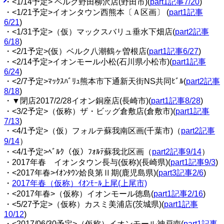
・<1/14予定> ベルク野田柳沢店(野田市)(
part1記事7/20
)
・<1/21予定>イオンタウン西熊本〔Ａ区画〕 (
part1記事
6/21
)
・<1/31予定>（仮）マックスバリュ垂水下畑店(
part2記事
6/18
)
・<2/1予定>(仮）ベルク八潮鶴ヶ曽根店(
part1記事6/27
)
・<2/14予定>イオンモール小松(石川県小松市)(
part1記事
6/24
)
・<2/7予定>ﾏｯｸｽﾊﾞﾘｭ熊本市下通新天街NS共同ﾋﾞﾙ(
part2記事
8/18
)
・▼閉店2017/2/28イオン銅座店(長崎市)(
part1記事8/28
)
・<3/2予定>（仮称）ザ・ビッグ倉敷店(倉敷市)(
part1記事
7/13
)
・<4/1予定>（仮）フォルテ蘇我南区画(千葉市)（
part2記事
9/14
）
・<4/1予定>ﾍﾞﾙｸ（仮）ﾌｫﾙﾃ蘇我北区画（
part2記事9/14
）
・2017年春 イオンタウン長与(仮称)(長崎県)(
part1記事9/3
)
・<2017年春>ｲｵﾝﾀｳﾝ姶良第Ⅱ期(鹿児島県)(
part3記事2/6
)
・
2017年春（仮称）ｲｵﾝﾓｰﾙ上尾(上尾市)
・<2017年春>（仮称）イオンモール徳島(
part1記事2/16
)
・<5/27予定>（仮称）カスミ美浦店(茨城県)(
part1記事
10/12
)
・<2017/06/30予定>（仮称）イオンモール神戸南(
part1記事