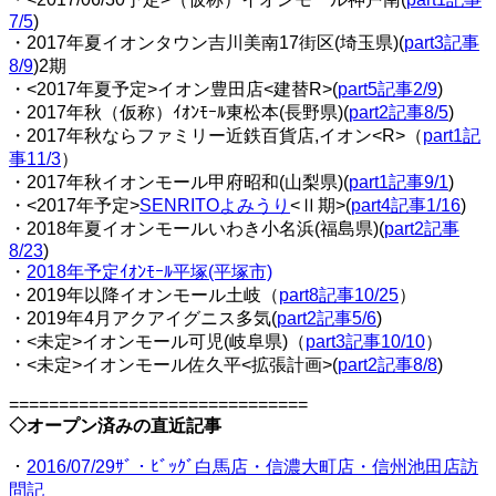
7/5
)
・2017年夏イオンタウン吉川美南17街区(埼玉県)(
part3記事
8/9
)2期
・<2017年夏予定>イオン豊田店<建替R>(
part5記事2/9
)
・2017年秋（仮称）ｲｵﾝﾓｰﾙ東松本(長野県)(
part2記事8/5
)
・2017年秋ならファミリー近鉄百貨店,イオン<R>（
part1記
事11/3
）
・2017年秋イオンモール甲府昭和(山梨県)(
part1記事9/1
)
・<2017年予定>
SENRITOよみうり
<Ⅱ期>(
part4記事1/16
)
・2018年夏イオンモールいわき小名浜(福島県)(
part2記事
8/23
)
・
2018年予定ｲｵﾝﾓｰﾙ平塚(平塚市)
・2019年以降イオンモール土岐（
part8記事10/25
）
・2019年4月アクアイグニス多気(
part2記事5/6
)
・<未定>イオンモール可児(岐阜県)（
part3記事10/10
）
・<未定>イオンモール佐久平<拡張計画>(
part2記事8/8
)
==============================
◇オープン済みの直近記事
・
2016/07/29ｻﾞ・ﾋﾞｯｸﾞ白馬店・信濃大町店・信州池田店訪
問記