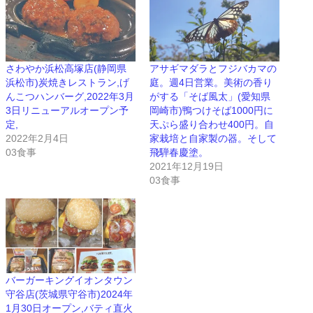
さわやか浜松高塚店(静岡県
アサギマダラとフジバカマの
浜松市)炭焼きレストラン,げ
庭。週4日営業。美術の香り
んこつハンバーグ,2022年3月
がする「そば風太」(愛知県
3日リニューアルオープン予
岡崎市)鴨つけそば1000円に
定,
天ぷら盛り合わせ400円。自
2022年2月4日
家栽培と自家製の器。そして
03食事
飛騨春慶塗。
2021年12月19日
03食事
バーガーキングイオンタウン
守谷店(茨城県守谷市)2024年
1月30日オープン,バティ直火