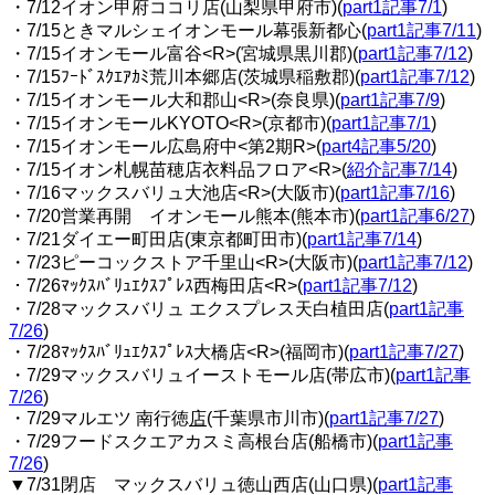
・7/12イオン甲府ココリ店(山梨県甲府市)(
part1記事7/1
)
・7/15ときマルシェイオンモール幕張新都心(
part1記事7/11
)
・7/15イオンモール富谷<R>(宮城県黒川郡)(
part1記事7/12
)
・7/15ﾌｰﾄﾞｽｸｴｱｶﾐ荒川本郷店(茨城県稲敷郡)(
part1記事7/12
)
・7/15イオンモール大和郡山<R>(奈良県)(
part1記事7/9
)
・7/15イオンモールKYOTO<R>(京都市)(
part1記事7/1
)
・7/15イオンモール広島府中<第2期R>(
part4記事5/20
)
・7/15イオン札幌苗穂店衣料品フロア<R>(
紹介記事7/14
)
・7/16マックスバリュ大池店<R>(大阪市)(
part1記事7/16
)
・7/20営業再開 イオンモール熊本(熊本市)(
part1記事6/27
)
・7/21ダイエー町田店(東京都町田市)(
part1記事7/14
)
・7/23ピーコックストア千里山<R>(大阪市)(
part1記事7/12
)
・7/26ﾏｯｸｽﾊﾞﾘｭｴｸｽﾌﾟﾚｽ西梅田店<R>(
part1記事7/12
)
・7/28マックスバリュ エクスプレス天白植田店(
part1記事
7/26
)
・7/28ﾏｯｸｽﾊﾞﾘｭｴｸｽﾌﾟﾚｽ大橋店<R>(福岡市)(
part1記事7/27
)
・7/29マックスバリュイーストモール店(帯広市)(
part1記事
7/26
)
・7/29マルエツ 南行徳
店
(千葉県市川市)(
part1記事7/27
)
・7/29フードスクエアカスミ高根台店(船橋市)(
part1記事
7/26
)
▼7/31閉店 マックスバリュ徳山西店(山口県)(
part1記事