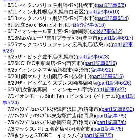
・6/11マックスバリュ厚別店<R>(札幌市)(
part1記事6/6
)
・6/11イオン東札幌店(札幌市白石区)(
part1記事6/10
)
・6/18マックスバリュ別所店<R>(三木市)(
part1記事6/14
)
・6月設立Bio c’ Bonビオセボン(
紹介記事5/16
)
・6/17イオンモール富士宮<R>(静岡県)(
改装記事6/12
)
・6/18MaxValu千里南町プラザ<R>(豊中市)(
part1記事6/17
)
・6/25マックスバリュフォレオ広島東店(広島市)(
part1記事
6/23
)
・6/25ザ・ビッグ豊平店(札幌市)(
part1記事6/23
)
・6/25KOHYO甲東園店<R>(西宮市)(
part1記事6/16
)
・6/25イオンシネマ今治新都市(今治市)(
記事6/22
)
・6/28山陽マルナカ山陽店<R>(赤磐市)(
part1記事6/16)
・6/29ザ・ビッグエクスプレス岡崎福岡店
(
part1記事6/26
)
・6/30順次営業再開 イオンモール宇城(
part1記事6/27
)
・7/1イオンモールBinh Tan（ビンタン）(ベトナム)(
part1記
事5/24
)
・7/2ﾏｯｸｽﾊﾞﾘｭｴｸｽﾌﾟﾚｽ沼津西沢田店(沼津市)(
part1記事6/30
)
・7/7ﾏｯｸｽﾊﾞﾘｭｴｸｽﾌﾟﾚｽ筑紫駅前店(福岡県)(
part1記事7/5
)
・7/9ﾏｯｸｽﾊﾞﾘｭｴｸｽﾌﾟﾚｽ静岡羽鳥店(静岡市)(
part1記事7/6
)
・7/8マックスバリュ名寄店<R>(名寄市)(
part1記事7/6
)
・7/8きびっとSTORE イオン八代(
part1記事7/5
)