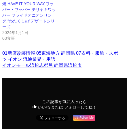
焼,HAVE IT YOUR WAY,ワッ
パー・ワッパー,テリヤキワッ
パー,フライドオニオンリン
グ,“わたくしの”デザートシリ
ーズ
2024年1月1日
03食事
01新店改装情報
05東海地方
静岡県
07衣料・服飾・スポー
ツ
イオン
流通業界・用語
イオンモール浜松志都呂
静岡県浜松市
この記事が気に入ったら
いいね または フォローしてね！
Follow Me