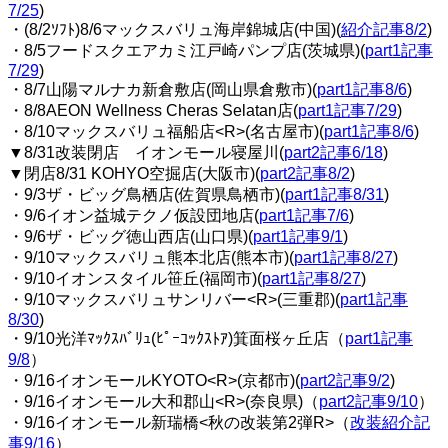
7/25
)
・(8/2ｿﾌﾄ)8/6マックスバリュ海岸錦城店(中国)(
紹介記事8/2
)
・8/5フードスクエアカミ江戸崎パンプ店(茨城県)(
part1記事
7/29
)
・8/7山陽マルナカ新倉敷店(岡山県倉敷市)(
part1記事8/6
)
・8/8AEON Wellness Cheras Selatan店(
part1記事7/29
)
・8/10マックスバリュ福船店<R>(名古屋市)(
part1記事8/6
)
▼8/31改装閉店 イオンモール寝屋川(
part2記事6/18
)
▼閉店8/31 KOHYO空掘店(大阪市)(
part2記事8/2
)
・9/3ザ・ビッグ鳥栖店(佐賀県鳥栖市)(
part1記事8/31
)
・9/6イオン益城テクノ仮設団地店(
part1記事7/6
)
・9/6ザ・ビッグ徳山西店(山口県)(
part1記事9/1
)
・9/10マックスバリュ熊本北店(熊本市)(
part1記事8/27
)
・9/10イオンスタイル笹丘(福岡市)(
part1記事8/27
)
・9/10マックスバリュサンリバー<R>(三重郡)(
part1記事
8/30
)
・9/10光洋ﾏｯｸｽﾊﾞﾘｭ(ﾋﾟｰｺｯｸｽﾄｱ)箕面桜ヶ丘店（
part1記事
9/8
）
・9/16イオンモールKYOTO<R>(京都市)(
part2記事9/2
)
・9/16イオンモール大和郡山<R>(奈良県)（
part2記事9/10
）
・9/16イオンモール新瑞橋<秋の改装第2弾R>（
改装紹介記
事9/16
）