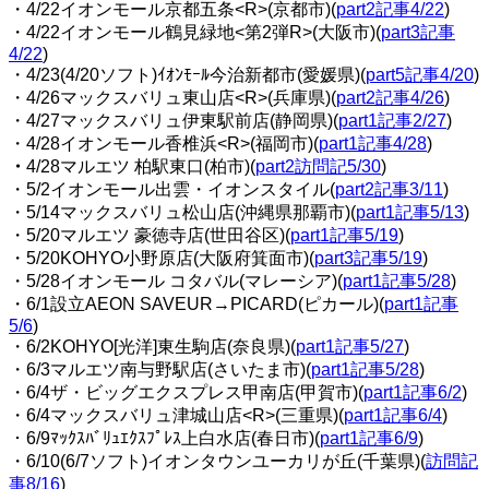
・4/22イオンモール京都五条<R>(京都市)(
part2記事4/22
)
・4/22イオンモール鶴見緑地<第2弾R>(大阪市)(
part3記事
4/22
)
・4/23(4/20ソフト)ｲｵﾝﾓｰﾙ今治新都市(愛媛県)(
part5記事4/20
)
・4/26マックスバリュ東山店<R>(兵庫県)(
part2記事4/26
)
・4/27マックスバリュ伊東駅前店(静岡県)(
part1記事2/27
)
・4/28イオンモール香椎浜<R>(福岡市)(
part1記事4/28
)
・
4/28マルエツ 柏駅東口(柏市)(
part2訪問記5/30
)
・5/2イオンモール出雲・イオンスタイル(
part2記事3/11
)
・5/14マックスバリュ松山店(沖縄県那覇市)(
part1記事5/13
)
・5/20マルエツ 豪徳寺店(世田谷区)(
part1記事5/19
)
・5/20KOHYO小野原店(大阪府箕面市)(
part3記事5/19
)
・5/28イオンモール コタバル(マレーシア)(
part1記事5/28
)
・6/1設立AEON SAVEUR→PICARD(ピカール)(
part1記事
5/6
)
・6/2KOHYO[光洋]東生駒店(奈良県)(
part1記事5/27
)
・6/3マルエツ南与野駅店(さいたま市)(
part1記事5/28
)
・6/4ザ・ビッグエクスプレス甲南店(甲賀市)(
part1記事6/2
)
・6/4マックスバリュ津城山店<R>(三重県)(
part1記事6/4
)
・6/9ﾏｯｸｽﾊﾞﾘｭｴｸｽﾌﾟﾚｽ上白水店(春日市)(
part1記事6/9
)
・6/10(6/7ソフト)イオンタウンユーカリが丘(千葉県)(
訪問記
事8/16
)