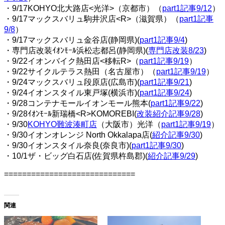
・9/17KOHYO北大路店<光洋>（京都市）（
part1記事9/12
）
・9/17マックスバリュ駒井沢店<R>（滋賀県）（
part1記事
9/8
）
・9/17マックスバリュ金谷店(静岡県)(
part1記事9/4
)
・専門店改装ｲｵﾝﾓｰﾙ浜松志都呂(静岡県)(
専門店改装8/23
)
・9/22イオンバイク熱田店<移転R>（
part1記事9/19
）
・9/22サイクルテラス熱田（名古屋市）（
part1記事9/19
）
・9/24マックスバリュ段原店(広島市)(
part1記事9/21
)
・9/24イオンスタイル東戸塚(横浜市)(
part1記事9/24
)
・9/28コンテナモールイオンモール熊本(
part1記事9/22
)
・9/28ｲｵﾝﾓｰﾙ新瑞橋<R>KOMOREBI(
改装紹介記事9/28
)
・9/30
KOHYO難波湊町店
（大阪市）光洋（
part1記事9/19
）
・9/30イオンオレンジ North Okkalapa店(
紹介記事9/30
)
・9/30イオンスタイル奈良(奈良市)(
part1記事9/30
)
・10/1ザ・ビッグ白石店(佐賀県杵島郡)(
紹介記事9/29
)
=============================
関連