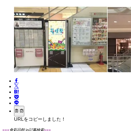
URLをコピーしました！
===
食彩品館.jp記事検索
===