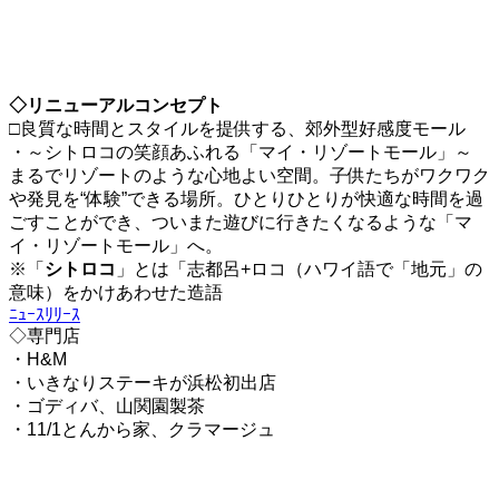
◇リニューアルコンセプト
□良質な時間とスタイルを提供する、郊外型好感度モール
・～シトロコの笑顔あふれる「マイ・リゾートモール」～
まるでリゾートのような心地よい空間。子供たちがワクワク
や発見を“体験”できる場所。ひとりひとりが快適な時間を過
ごすことができ、ついまた遊びに行きたくなるような「マ
イ・リゾートモール」へ。
※「
シトロコ
」とは「志都呂+ロコ（ハワイ語で「地元」の
意味）をかけあわせた造語
ﾆｭｰｽﾘﾘｰｽ
◇専門店
・H&M
・いきなりステーキが浜松初出店
・ゴディバ、山関園製茶
・11/1とんから家、クラマージュ