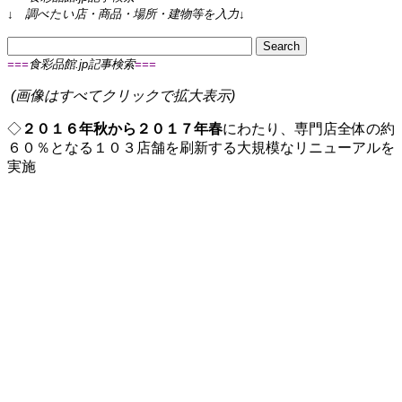
↓
調べたい店・商品・場所・建物等を入力
↓
===
食彩品館.jp記事検索
===
(画像はすべてクリックで拡大表示)
◇
２０１６年秋から２０１７年春
にわたり、専門店全体の約
６０％となる１０３店舗を刷新する大規模なリニューアルを
実施