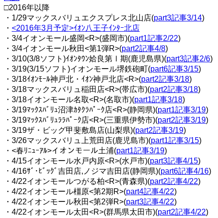
□2016年以降
・1/29マックスバリュエクスプレス北山店(
part3記事3/14
)
・
<2016年3月予定>ｲｵﾝ八王子ｲﾝﾀｰ北店
・3/4イオンモール盛岡<R>(盛岡市)(
part1記事2/22
)
・3/4イオンモール秋田<第1弾R>(
part2記事4/8
)
・3/10(3/8ソフト)ｲｵﾝﾀｳﾝ姶良第Ⅰ期(鹿児島県)(
part3記事2/6
)
・3/19(3/15ソフト)イオンモール堺鉄砲町(
part6記事3/15
)
・3/18ｲｵﾝﾓｰﾙ神戸北・ｲｵﾝ神戸北店<R>(
part2記事3/18
)
・3/18マックスバリュ稲田店<R>(帯広市)(
part2記事3/18
)
・3/18イオンモール名取<R>(名取市)(
part1記事3/18
)
・3/19ﾏｯｸｽﾊﾞﾘｭ沼津ｶﾀｸﾗﾊﾟｰｸ店<R>(静岡県)(
part1記事3/19
)
・3/19ﾏｯｸｽﾊﾞﾘｭﾗﾗﾊﾟｰｸ店<R>(三重県伊勢市)(
part2記事3/19
)
・3/19ザ・ビッグ甲斐敷島店(山梨県)(
part2記事3/19
)
・3/26マックスバリュ上荒田店(鹿児島市)(
part1記事3/15
)
・<春ﾘﾆｭｰｱﾙ>イオンモール土浦(
part1記事3/19
)
・4/15イオンモール水戸内原<R>(水戸市)(
part3記事4/15
)
・4/16ｻﾞ･ﾋﾞｯｸﾞ吉田店,ノジマ吉田店(静岡県)(
part6記事4/16
)
・4/22イオンモールつがる柏<R>(青森県)(
part2記事4/22
)
・4/22イオンモール橿原<第2期R>(
part4記事4/22
)
・4/22イオンモール秋田<第2弾R>(
part3記事4/22
)
・4/22イオンモール太田<R>(群馬県太田市)(
part2記事4/22
)