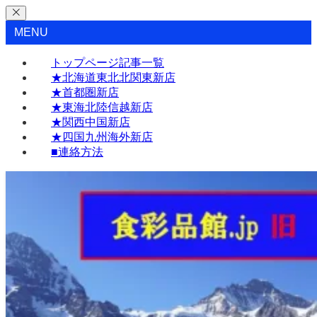
MENU
トップページ記事一覧
★北海道東北北関東新店
★首都圏新店
★東海北陸信越新店
★関西中国新店
★四国九州海外新店
■連絡方法