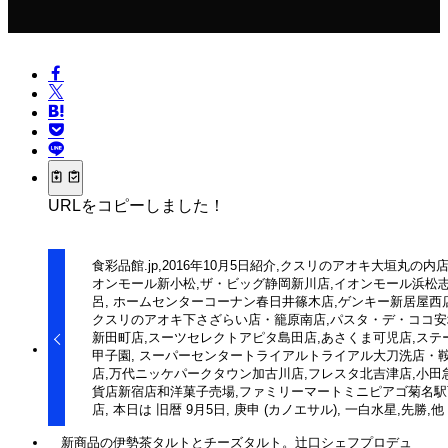
URLをコピーしました！
食彩品館.jp,2016年10月5日紹介,クスリのアオキ大垣丸の内店
オンモール新小松,ザ・ビッグ静岡新川店,イオンモール浜松
呂, ホームセンターコーナン春日井篠木店,ゲンキー新居屋西店
クスリのアオキ下さざらい店・籠原南店,パスタ・デ・ココ安
新田町店,スーツセレクトアピタ島田店,あさくま可児店,ステ
甲子園, スーパーセンタートライアルトライアル大刀洗店・
店,万代ニッケパークタウン加古川店,フレスタ北吉津店,小田
貨店新宿店和洋菓子売場,ファミリーマートミニピアゴ菊名駅
店, 本日は 旧暦 9月5日, 庚申 (カノエサル), 一白水星,先勝,他
新商品の伊勢茶タルトとチーズタルト。辻口シェフプロデュ