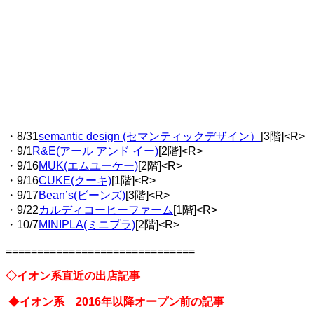
・8/31
semantic design (セマンティックデザイン）
[3階]<R>
・9/1
R&E(アール アンド イー)
[2階]<R>
・9/16
MUK(エムユーケー)
[2階]<R>
・9/16
CUKE(クーキ)
[1階]<R>
・9/17
Bean’s(ビーンズ)
[3階]<R>
・9/22
カルディコーヒーファーム
[1階]<R>
・10/7
MINIPLA(ミニプラ)
[2階]<R>
==============================
◇イオン系直近の出店記事
◆
イオン系 2016年以降オープン前の記事