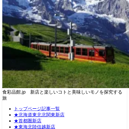
食彩品館.jp 新店と楽しいコトと美味しいモノを探究する
旅
トップページ記事一覧
★北海道東北北関東新店
★首都圏新店
★東海北陸信越新店