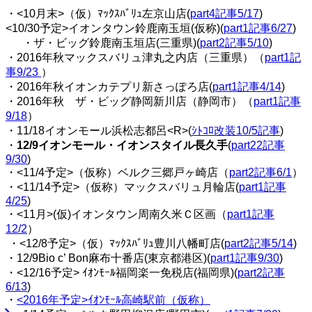
・<10月末>（仮）ﾏｯｸｽﾊﾞﾘｭ左京山店(
part4記事5/17
)
<10/30予定>イオンタウン鈴鹿南玉垣(仮称)(
part1記事6/27
)
・ザ・ビッグ鈴鹿南玉垣店(三重県)(
part2記事5/10
)
・2016年秋マックスバリュ津丸之内店（三重県）（
part1記
事9/23
）
・2016年秋イオンカテプリ新さっぽろ店(
part1記事4/14
)
・2016年秋 ザ・ビッグ静岡新川店（静岡市）（
part1記事
9/18
）
・11/18イオンモール浜松志都呂<R>(
ｼﾄｺﾛ改装10/5記事
)
・
12/9イオンモール・イオンスタイル長久手
(
part22記事
9/30
)
・<11/4予定>（仮称）ベルク三郷戸ヶ崎店（
part2記事6/1
）
・<11/14予定>（仮称）マックスバリュ月輪店(
part1記事
4/25
)
・<11月>(仮)イオンタウン周南久米Ｃ区画（
part1記事
12/2
）
・<12/8予定>（仮）ﾏｯｸｽﾊﾞﾘｭ豊川八幡町店(
part2記事5/14
)
・12/9Bio c’ Bon麻布十番店(東京都港区)(
part1記事9/30
)
・<12/16予定> ｲｵﾝﾓｰﾙ福岡楽一免税店(福岡県)(
part2記事
6/13
)
・
<2016年予定>ｲｵﾝﾓｰﾙ高崎駅前（仮称）