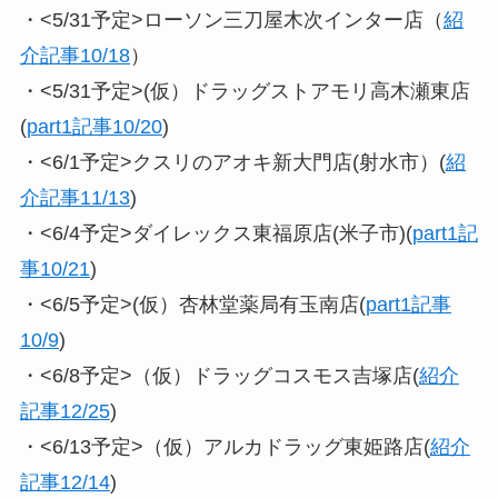
・<5/31予定>ローソン三刀屋木次インター店（
紹
介記事10/18
）
・<5/31予定>(仮）ドラッグストアモリ高木瀬東店
(
part1記事10/20
)
・<6/1予定>クスリのアオキ新大門店(射水市）(
紹
介記事11/13
)
・<6/4予定>ダイレックス東福原店(米子市)(
part1記
事10/21
)
・<6/5予定>(仮）杏林堂薬局有玉南店(
part1記事
10/9
)
・<6/8予定>（仮）ドラッグコスモス吉塚店(
紹介
記事12/25
)
・<6/13予定>（仮）アルカドラッグ東姫路店(
紹介
記事12/14
)