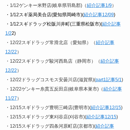
・1/12ゲンキー米野店(岐阜県羽島郡)（
紹介記事1/9
）
・1/12スギ薬局美合店(愛知県岡崎市)(
紹介記事12/09
)
・1/12スギドラッグ松阪川井町(三重県松阪市)(
紹介記事
1/2
2)
・12/22スギドラッグ常滑北店（愛知県）（
紹介記事
12/22
）
・12/22スギドラッグ駿河西島店（静岡市）（
紹介記事
12/22
）
・12/22ドラッグコスモス安曇川店(滋賀県)(
part1記事5/1
)
・12/22ゲンキー糸貫五反田店(岐阜県本巣市)（
紹介記事
11/27
）
・12/15スギドラッグ豊明三崎店(豊明市)(
紹介記事12/15
)
・12/15スギドラッグ東刈谷店(刈谷市)(
紹介記事12/15
)
・12/15スギドラッグ四条河原町店(京都市)(
紹介記事