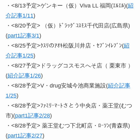
・<8/13予定>ゲンキー（仮）Viva LL 福岡(ｴﾙｴﾙ)(
紹
介記事1/11
)
・<8/20予定> （仮）ﾄﾞﾗｯｸﾞｺｽﾓｽ千代田店(広島県)
(
part1記事3/1
)
・<8/25予定>ｸｽﾘのｱｵｷ松阪川井店・ｾﾌﾞﾝｲﾚﾌﾞﾝ(
紹
介記事1/25
)
・<8/27予定>ドラッグコスモスへそ店（ 栗東市 ）
(
紹介記事1/26
)
・<8/28予定>V・drug安城今池商業施設(
紹介記事
1/25
)
・<8/28予定>ﾌｧﾐﾘｰﾏｰﾄさとう中央店・薬王堂(むつ
市)(
part1記事2/28
)
・<8/28予定> 薬王堂むつ下北町店・ﾛｰｿﾝ(青森県)
(
part1記事2/27
)