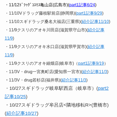
・11/12ﾄﾞﾗｯｸﾞｺｽﾓｽ亀山店(広島市)(
part1記事6/24
)
・11/10Vドラッグ藤枝駅前店(静岡県)(
part1記事9/29
)
・11/10スギドラッグ桑名大福店(三重県)(
紹介記事11/10
)
・11/9クスリのアオキ川田店(滋賀県守山市)(
紹介記事
11/9
)
・11/9クスリのアオキ水口店(滋賀県甲賀市)(
紹介記事
11/9
)
・11/9クスリのアオキ細畑店(岐阜市)（
part1記事9/19
）
・11/3V・drug一宮奥町店(愛知県一宮市)(
紹介記事11/3
)
・
11/3V・drug若杉店(福井県)(
紹介記事11/3
)
・10/27スギドラッグ岐阜駅西店（岐阜市）(
part2
記事10/25
)
・10/27スギドラッグ牟呂店<隣地移転R>(豊橋市)
(
紹介記事10/27
)