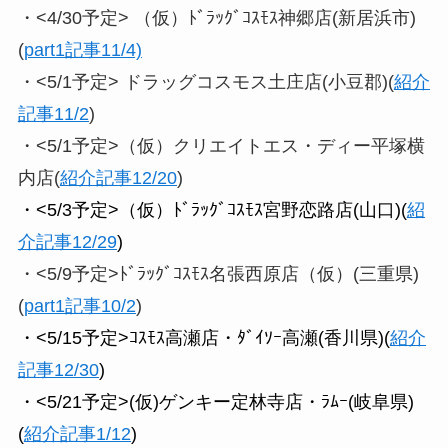
・<4/30予定> （仮）ﾄﾞﾗｯｸﾞｺｽﾓｽ神郷店(新居浜市)
(
part1記事11/4)
・<5/1予定> ドラッグコスモス土庄店(小豆郡)(
紹介
記事11/2
)
・<5/1予定>（仮）クリエイトエス・ディー平塚横
内店(
紹介記事12/20
)
・<5/3予定>（仮）ﾄﾞﾗｯｸﾞｺｽﾓｽ宮野恋路店(山口)(
紹
介記事12/29
)
・<5/9予定>ﾄﾞﾗｯｸﾞｺｽﾓｽ名張西原店（仮）(三重県)
(
part1記事10/2
)
・<5/15予定>ｺｽﾓｽ高瀬店・ﾀﾞｲｿｰ高瀬(香川県)(
紹介
記事12/30
)
・<5/21予定>(仮)ゲンキー定林寺店・ﾗﾑｰ(岐阜県)
(
紹介記事1/12
)