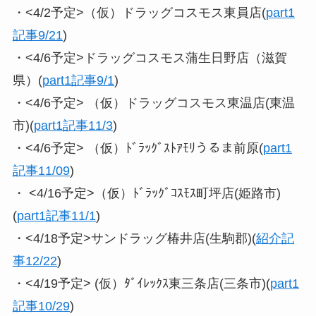
・<4/2予定>（仮）ドラッグコスモス東員店(
part1
記事9/21
)
・<4/6予定>ドラッグコスモス蒲生日野店（滋賀
県）(
part1記事9/1
)
・<4/6予定> （仮）ドラッグコスモス東温店(東温
市)(
part1記事11/3
)
・<4/6予定> （仮）ﾄﾞﾗｯｸﾞｽﾄｱﾓﾘうるま前原(
part1
記事11/09
)
・ <4/16予定>（仮）ﾄﾞﾗｯｸﾞｺｽﾓｽ町坪店(姫路市)
(
part1記事11/1
)
・<4/18予定>サンドラッグ椿井店(生駒郡)(
紹介記
事12/22
)
・<4/19予定> (仮）ﾀﾞｲﾚｯｸｽ東三条店(三条市)(
part1
記事10/29
)