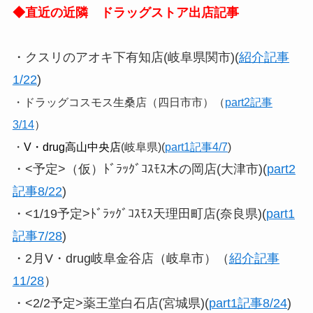
◆直近の近隣 ドラッグストア出店記事
・クスリのアオキ下有知店(岐阜県関市)(
紹介記事
1/22
)
・ドラッグコスモス生桑店（四日市市）（
part2記事
3/14
）
・
V・drug高山中央店
(岐阜県)(
part1記事4/7
)
・<予定>（仮）ﾄﾞﾗｯｸﾞｺｽﾓｽ木の岡店(大津市)(
part2
記事8/22
)
・<1/19予定>ﾄﾞﾗｯｸﾞｺｽﾓｽ天理田町店(奈良県)(
part1
記事7/28
)
・2月V・drug岐阜金谷店（岐阜市）（
紹介記事
11/28
）
・<2/2予定>薬王堂白石店(宮城県)(
part1記事8/24
)