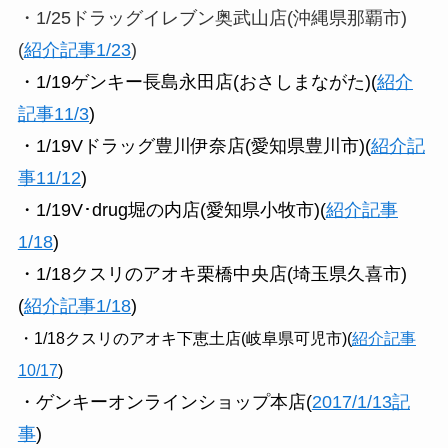
・1/25ドラッグイレブン奥武山店(沖縄県那覇市)
(
紹介記事1/23
)
・1/19ゲンキー長島永田店(おさしまながた)(
紹介
記事11/3
)
・1/19Vドラッグ豊川伊奈店(愛知県豊川市)(
紹介記
事11/12
)
・1/19V･drug堀の内店(愛知県小牧市)(
紹介記事
1/18
)
・1/18クスリのアオキ栗橋中央店(埼玉県久喜市)
(
紹介記事1/18
)
・1/18クスリのアオキ下恵土店(岐阜県可児市)(
紹介記事
10/17
)
・ゲンキーオンラインショップ本店
(
2017/1/13記
事
)