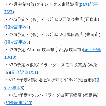
・<7月中旬>(仮)ダイレックス東岐波店(
part1記事
7/27
)
・<7/5予定>（仮）ﾄﾞﾗｯｸﾞｺｽﾓｽ五條今井店(五條市)
(
紹介記事2/2
)
・<7/5予定>（仮）ﾄﾞﾗｯｸﾞｺｽﾓｽ但馬日高店 (豊岡市)
(
紹介記事2/3
)
・<7/6予定>V･drug岐阜県庁西店(岐阜市)(
紹介記事
10/18
)
・<7/9予定>(仮称)ドラッグコスモス糸貫店 (本巣
市)(
紹介記事1/11
)
・<7/15予定>鶴ヶ谷ビル,ｾﾘｱ,ｻﾝﾄﾞﾗｯｸﾞ(仙台市)(
紹
介記事1/8
)
・<7/17予定>ツルハドラッグ白河表郷店 (福島県)
(
紹介記事1/29
)