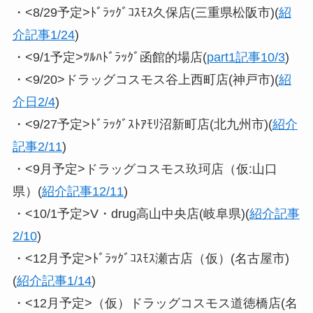
・<8/29予定>ﾄﾞﾗｯｸﾞｺｽﾓｽ久保店(三重県松阪市)(
紹
介記事1/24
)
・<9/1予定>ﾂﾙﾊﾄﾞﾗｯｸﾞ函館的場店(
part1記事10/3
)
・<9/20>ドラッグコスモス谷上西町店(神戸市)(
紹
介日2/4
)
・<9/27予定>ﾄﾞﾗｯｸﾞｽﾄｱﾓﾘ沼新町店(北九州市)(
紹介
記事2/11
)
・<9月予定>ドラッグコスモス玖珂店（仮:山口
県）(
紹介記事12/11
)
・<10/1予定>V・drug高山中央店(岐阜県)(
紹介記事
2/10
)
・<12月予定>ﾄﾞﾗｯｸﾞｺｽﾓｽ瀬古店（仮）(名古屋市)
(
紹介記事1/14
)
・<12月予定>（仮）ドラッグコスモス道徳橋店(名