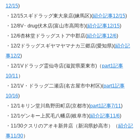
12/15
)
・12/15スギドラッグ東大泉店(練馬区)(
紹介記事12/15
)
・12/8V･ drug伏木店(富山市高岡市)(
紹介記事12/15
)
・12/6杏林堂ドラッグストア中郡店(
紹介記事12/6
)
・12/2ドラッグスギヤマヤマナカ三郷店(愛知県)(
紹介記
事12/2
)
・12/1Vドラッグ霊仙寺店(滋賀県栗東市)（
part1記事
10/11
）
・12/1V・ドラッグ二瀬店(名古屋市中村区)(
part1記事
10/16
)
・12/1キリン堂川島野田町店(京都市)(
part1記事7/11
)
・12/1ゲンキー上尻毛八幡店(岐阜市)(
紹介記事11/6
)
・11/30クスリのアオキ新井店（新潟県妙高市）（
紹介記
事11/30
）