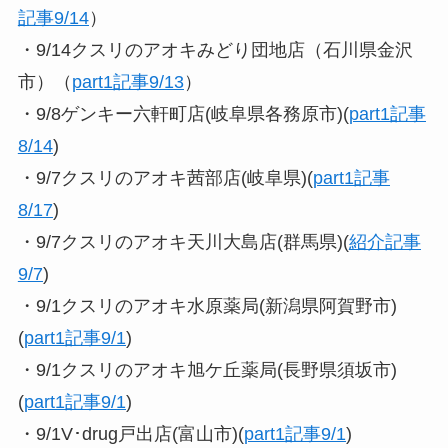
記事9/14
）
・9/14クスリのアオキみどり団地店（石川県金沢
市）（
part1記事9/13
）
・9/8ゲンキー六軒町店(岐阜県各務原市)(
part1記事
8/14
)
・9/7クスリのアオキ茜部店(岐阜県)(
part1記事
8/17
)
・9/7クスリのアオキ天川大島店(群馬県)(
紹介記事
9/7
)
・9/1クスリのアオキ水原薬局(新潟県阿賀野市)
(
part1記事9/1
)
・9/1クスリのアオキ旭ケ丘薬局(長野県須坂市)
(
part1記事9/1
)
・9/1V･drug戸出店(富山市)(
part1記事9/1
)