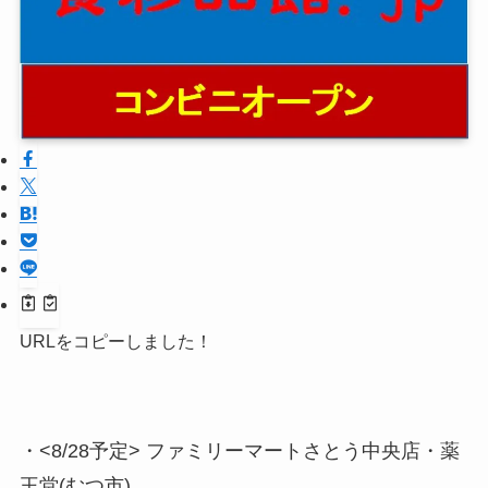
URLをコピーしました！
・<8/28予定> ファミリーマートさとう中央店・薬
王堂(むつ市)