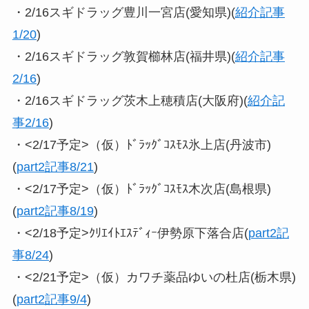
・2/16スギドラッグ豊川一宮店(愛知県)(
紹介記事
1/20
)
・2/16スギドラッグ敦賀櫛林店(福井県)(
紹介記事
2/16
)
・2/16スギドラッグ茨木上穂積店(大阪府)(
紹介記
事2/16
)
・<2/17予定>（仮）ﾄﾞﾗｯｸﾞｺｽﾓｽ氷上店(丹波市)
(
part2記事8/21
)
・<2/17予定>（仮）ﾄﾞﾗｯｸﾞｺｽﾓｽ木次店(島根県)
(
part2記事8/19
)
・<2/18予定>ｸﾘｴｲﾄｴｽﾃﾞｨｰ伊勢原下落合店(
part2記
事8/24
)
・<2/21予定>（仮）カワチ薬品ゆいの杜店(栃木県)
(
part2記事9/4
)