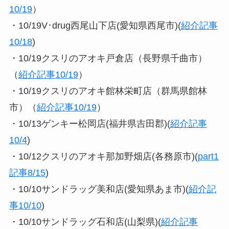
10/19
）
・10/19V･drug西尾山下店(愛知県西尾市)(
紹介記事
10/18
)
・10/19クスリのアオキ戸倉店（長野県千曲市）
（
紹介記事10/19
）
・10/19クスリのアオキ館林栄町店（群馬県館林
市）（
紹介記事10/19
）
・10/13ゲンキー松岡店(福井県吉田郡)(
紹介記事
10/4
)
・10/12クスリのアオキ那加野畑店(各務原市)(
part1
記事8/15
)
・10/10サンドラッグ美和店(愛知県あま市)(
紹介記
事10/10
)
・10/10サンドラッグ石和店(山梨県)(
紹介記事