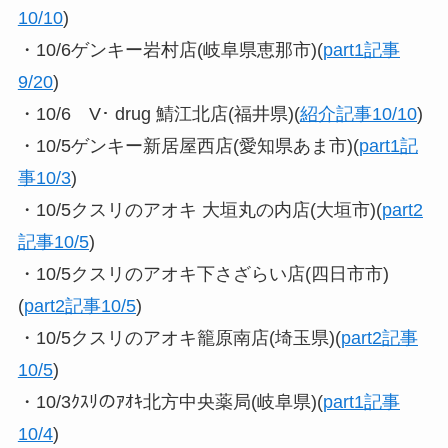
10/10
)
・10/6ゲンキー岩村店(岐阜県恵那市)(
part1記事
9/20
)
・10/6 V･ drug 鯖江北店(福井県)(
紹介記事10/10
)
・10/5ゲンキー新居屋西店(愛知県あま市)(
part1記
事10/3
)
・10/5クスリのアオキ 大垣丸の内店(大垣市)(
part2
記事10/5
)
・10/5クスリのアオキ下さざらい店(四日市市)
(
part2記事10/5
)
・10/5クスリのアオキ籠原南店(埼玉県)(
part2記事
10/5
)
・10/3ｸｽﾘのｱｵｷ北方中央薬局(岐阜県)(
part1記事
10/4
)