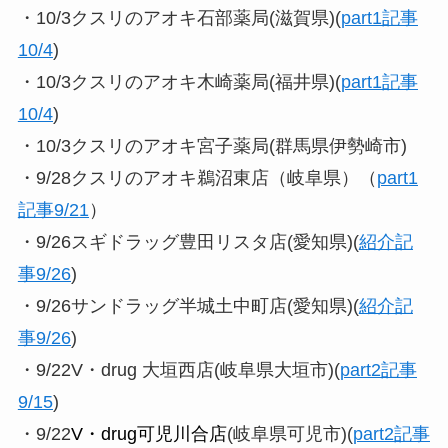
・10/3クスリのアオキ石部薬局(滋賀県)(
part1記事
10/4
)
・10/3クスリのアオキ木崎薬局(福井県)(
part1記事
10/4
)
・10/3クスリのアオキ宮子薬局(群馬県伊勢崎市)
・9/28クスリのアオキ鵜沼東店（岐阜県）（
part1
記事9/21
）
・9/26スギドラッグ豊田リスタ店(愛知県)(
紹介記
事9/26
)
・9/26サンドラッグ半城土中町店(愛知県)(
紹介記
事9/26
)
・9/22V・drug 大垣西店(岐阜県大垣市)(
part2記事
9/15
)
・9/22
V・drug可児川合店
(岐阜県可児市)(
part2記事