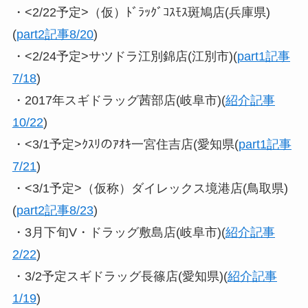
・<2/22予定>（仮）ﾄﾞﾗｯｸﾞｺｽﾓｽ斑鳩店(兵庫県)
(
part2記事8/20
)
・<2/24予定>サツドラ江別錦店(江別市)(
part1記事
7/18
)
・2017年スギドラッグ茜部店(岐阜市)(
紹介記事
10/22
)
・<3/1予定>ｸｽﾘのｱｵｷ一宮住吉店(愛知県(
part1記事
7/21
)
・<3/1予定>（仮称）ダイレックス境港店(鳥取県)
(
part2記事8/23
)
・3月下旬V・ドラッグ敷島店(岐阜市)(
紹介記事
2/22
)
・3/2予定スギドラッグ長篠店(愛知県)(
紹介記事
1/19
)