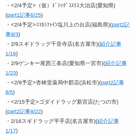
・<2/4予定>（仮）ﾄﾞﾗｯｸﾞｺｽﾓｽ大治店(愛知県)
(
part1記事6/25
)
・<2/4予定>ｺｺｶﾗﾌｧｲﾝ塩川上の台店(福島県)(
part2記
事9/3
)
・2/9スギドラッグ千音寺店(名古屋市)(
紹介記事
1/16
)
・2/9ゲンキー尾西三条店(愛知県一宮市)(
紹介記事
1/23
)
・<2/9予定>杏林堂薬局中郡店(浜松市)(
part2記事
8/5
)
・<2/15予定>ゴダイドラッグ新宮店(たつの市)
(
part2記事8/22
)
・2/16スギドラッグ平手店(名古屋市)(
紹介記事
1/17
)