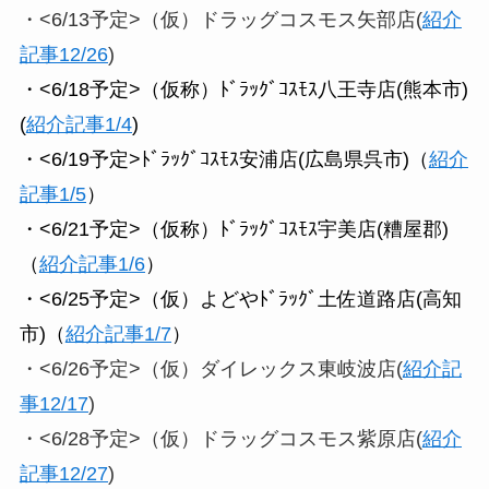
・<6/13予定>（仮）ドラッグコスモス矢部店(
紹介
記事12/26
)
・<6/18予定>（仮称）ﾄﾞﾗｯｸﾞｺｽﾓｽ八王寺店(熊本市)
(
紹介記事1/4
)
・<6/19予定>ﾄﾞﾗｯｸﾞｺｽﾓｽ安浦店(広島県呉市)（
紹介
記事1/5
）
・<6/21予定>（仮称）ﾄﾞﾗｯｸﾞｺｽﾓｽ宇美店(糟屋郡)
（
紹介記事1/6
）
・<6/25予定>（仮）よどやﾄﾞﾗｯｸﾞ土佐道路店(高知
市)（
紹介記事1/7
）
・<6/26予定>（仮）ダイレックス東岐波店(
紹介記
事12/17
)
・<6/28予定>（仮）ドラッグコスモス紫原店(
紹介
記事12/27
)