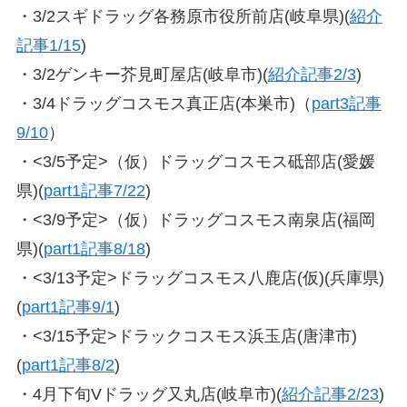
・3/2スギドラッグ各務原市役所前店(岐阜県)(
紹介
記事1/15
)
・3/2ゲンキー芥見町屋店(岐阜市)(
紹介記事2/3
)
・3/4ドラッグコスモス真正店(本巣市)（
part3記事
9/10
）
・<3/5予定>（仮）ドラッグコスモス砥部店(愛媛
県)(
part1記事7/22
)
・<3/9予定>（仮）ドラッグコスモス南泉店(福岡
県)(
part1記事8/18
)
・<3/13予定>ドラッグコスモス八鹿店(仮)(兵庫県)
(
part1記事9/1
)
・<3/15予定>ドラックコスモス浜玉店(唐津市)
(
part1記事8/2
)
・4月下旬Vドラッグ又丸店(岐阜市)(
紹介記事2/23
)