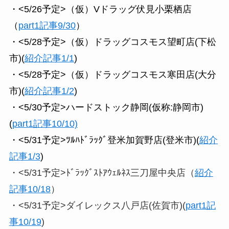
・<5/26予定>（仮）Vドラッグ伏見小栗栖店
（
part1記事9/30
）
・<5/28予定>（仮）ドラッグコスモス望町店(下松
市)(
紹介記事1/1
)
・<5/28予定>（仮）ドラッグコスモス寒田店(大分
市)(
紹介記事1/2
)
・<5/30予定>ハードストック静岡(仮称:静岡市)
(
part1記事10/10)
・<5/31予定>ﾂﾙﾊﾄﾞﾗｯｸﾞ登米加賀野店(登米市)(
紹介
記事1/3
)
・<5/31予定>ﾄﾞﾗｯｸﾞｽﾄｱｳｪﾙﾈｽ三刀屋中央店（
紹介
記事10/18
）
・<5/31予定>ダイレックス八戸店(佐賀市)(
part1記
事10/19
)