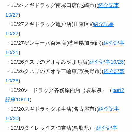
・10/27スギドラッグ南塚口店(尼崎市)(
紹介記事
10/27
)
・10/27スギドラッグ亀戸店(江東区)(
紹介記事
10/27
)
・10/27ゲンキー八百津店(岐阜県加茂郡)(
紹介記事
10/21
)
・10/26クスリのアオキみやまち店(
紹介記事10/26
)
・10/26クスリのアオキ三輪東店(長野市)(
紹介記事
10/26
)
・10/20V・ドラッグ各務原西店（岐阜県）（
part2
記事10/19
）
・10/20スギドラッグ栄生店(名古屋市)(
紹介記事
10/20
)
・10/19ダイレックス伯耆店(鳥取県)（
紹介記事