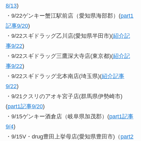
8/13
)
・9/22ゲンキー蟹江駅前店（愛知県海部郡）(
part1
記事9/20
)
・9/22スギドラッグ乙川店(愛知県半田市)(
紹介記
事9/22
)
・9/22スギドラッグ三鷹深大寺店(東京都)(
紹介記
事9/22
)
・9/22スギドラッグ北本南店(埼玉県)(
紹介記事
9/22
)
・9/21クスリのアオキ宮子店(群馬県伊勢崎市)
(
part1記事9/20
)
・9/15ゲンキー酒倉店（岐阜県加茂郡）(
part1記事
9/4
)
・9/15V・drug豊田上挙母店(愛知県豊田市)（
part2