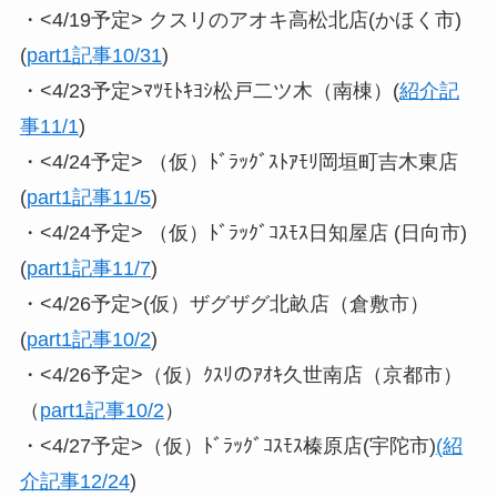
・<4/19予定> クスリのアオキ高松北店(かほく市)
(
part1記事10/31
)
・<4/23予定>ﾏﾂﾓﾄｷﾖｼ松戸二ツ木（南棟）(
紹介記
事11/1
)
・<4/24予定> （仮）ﾄﾞﾗｯｸﾞｽﾄｱﾓﾘ岡垣町吉木東店
(
part1記事11/5
)
・<4/24予定> （仮）ﾄﾞﾗｯｸﾞｺｽﾓｽ日知屋店 (日向市)
(
part1記事11/7
)
・<4/26予定>(仮）ザグザグ北畝店（倉敷市）
(
part1記事10/2
)
・<4/26予定>（仮）ｸｽﾘのｱｵｷ久世南店（京都市）
（
part1記事10/2
）
・<4/27予定>（仮）ﾄﾞﾗｯｸﾞｺｽﾓｽ榛原店(宇陀市)
(紹
介記事12/24
)