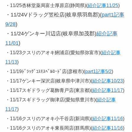
・11/25杏林堂薬局富士厚原店(静岡県)(
紹介記事11/25
)
・11/24Vドラッグ笠松店(岐阜県羽島郡)(
part1記事
9/28
)
・11/24ゲンキー川辺店(岐阜県加茂郡)
紹介記事
11/01
)
・11/23クスリのアオキ鯏浦店(愛知県弥富市)(
紹介記事
11/13
)
・11/19ﾄﾞﾗｯｸﾞｺｽﾓｽﾍﾞﾙﾛｰﾄﾞ店(彦根市)(
part1記事5/2
)
・11/17ゲンキー深沢店(岐阜県中津川市)(
紹介記事10/23
)
・11/17スギドラッグ葛飾青戸店(東京都)(
紹介記事11/17
)
・11/17スギドラッグ御津店(愛知県豊川市)(
紹介記事
11/17
)
・11/16クスリのアオキ小千谷店(新潟県)(
紹介記事11/16
)
・11/16クスリのアオキ東長岡店(群馬県)(
紹介記事11/16
)