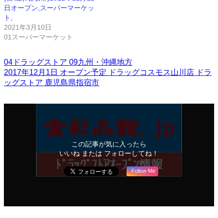
日オープン,スーパーマーケッ
ト,
2021年3月10日
01スーパーマーケット
04ドラッグストア
09九州・沖縄地方
2017年12月1日
オープン予定
ドラッグコスモス山川店
ドラ
ッグストア
鹿児島県指宿市
この記事が気に入ったら
いいね または フォローしてね！
Follow Me