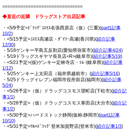
===============================
◆直近の近隣 ドラッグストア出店記事
・<5/9予定>ﾄﾞﾗｯｸﾞｺｽﾓｽ名張西原店（仮）(三重)(
part1記事
10/2
)
・<5/15予定>ｺｽﾓｽ高瀬店・ﾀﾞｲｿｰ高瀬(香川県)(
紹介記事
12/30
)
・5/18ゲンキー平島五反割店(愛知県弥富市)(
紹介記事4/24
)
・5/19ドラッグスギヤマ長良店<R>(岐阜市)(
紹介記事5/19
)
・<5/21予定>(仮)ゲンキー定林寺店・ﾗﾑｰ(岐阜県)(
紹介記事
1/12
)
・5/25ゲンキー上太田店（福井県越前市）(
紹介記事5/16
)
・5/25ドラッグイレブン福岡市役所前店(福岡市)(
紹介記事
5/24
)
・<5/28予定>（仮）ドラッグコスモス望町店(下松市)(
紹介記
事1/1
)
・<5/28予定>（仮）ドラッグコスモス寒田店(大分市)(
紹介記
事1/2
)
・<5/30予定>ハードストック静岡(仮称:静岡市)(
part1記事
10/10)
・<5/31予定>ﾂﾙﾊﾄﾞﾗｯｸﾞ登米加賀野店(登米市)(
紹介記事1/3
)