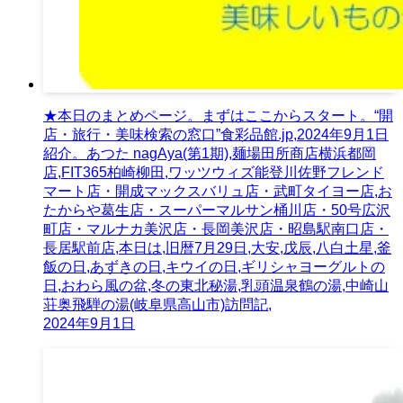
★本日のまとめページ。まずはここからスタート。“開
店・旅行・美味検索の窓口”食彩品館.jp,2024年9月1日
紹介。あつた nagAya(第1期),麺場田所商店横浜都岡
店,FIT365柏崎柳田,ワッツウィズ能登川佐野フレンド
マート店・開成マックスバリュ店・武町タイヨー店,お
たからや葛生店・スーパーマルサン桶川店・50号広沢
町店・マルナカ美沢店・長岡美沢店・昭島駅南口店・
長居駅前店,本日は,旧暦7月29日,大安,戊辰,八白土星,釜
飯の日,あずきの日,キウイの日,ギリシャヨーグルトの
日,おわら風の盆,冬の東北秘湯,乳頭温泉鶴の湯,中崎山
荘奥飛騨の湯(岐阜県高山市)訪問記,
2024年9月1日