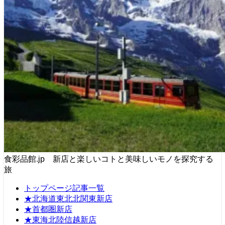
食彩品館.jp 新店と楽しいコトと美味しいモノを探究する
旅
トップページ記事一覧
★北海道東北北関東新店
★首都圏新店
★東海北陸信越新店