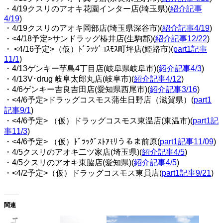
・4/19クスリのアオキ花園インター店(埼玉県)(
紹介記事
4/19
)
・4/19クスリのアオキ岡部店(埼玉県深谷市)(
紹介記事4/19
)
・<4/18予定>サンドラッグ椿井店(生駒郡)(
紹介記事12/22
)
・ <4/16予定>（仮）ﾄﾞﾗｯｸﾞｺｽﾓｽ町坪店(姫路市)(
part1記事
11/1
)
・4/13ゲンキー芋島4丁目店(岐阜県岐阜市)(
紹介記事4/3
)
・4/13V･drug 岐阜太郎丸店(岐阜市)(
紹介記事4/12
)
・4/6ゲンキー吉良吉田店(愛知県西尾市)(
紹介記事3/16
)
・<4/6予定>ドラッグコスモス蒲生日野店（滋賀県）(
part1
記事9/1
)
・<4/6予定> （仮）ドラッグコスモス東温店(東温市)(
part1記
事11/3
)
・<4/6予定> （仮）ﾄﾞﾗｯｸﾞｽﾄｱﾓﾘうるま前原(
part1記事11/09
)
・4/5クスリのアオキ二ツ家店(埼玉県)(
紹介記事4/5
)
・4/5クスリのアオキ東脇店(愛知県)
(
紹介記事4/5
)
・<4/2予定>（仮）ドラッグコスモス東員店(
part1記事9/21
)
関連