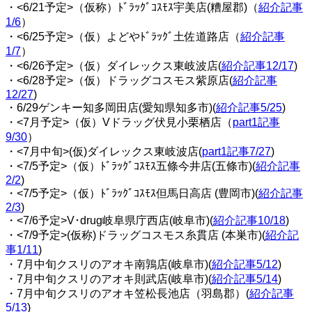
・<6/21予定>（仮称）ﾄﾞﾗｯｸﾞｺｽﾓｽ宇美店(糟屋郡)（
紹介記事
1/6
）
・<6/25予定>（仮）よどやﾄﾞﾗｯｸﾞ土佐道路店（
紹介記事
1/7
）
・<6/26予定>（仮）ダイレックス東岐波店(
紹介記事12/17
)
・<6/28予定>（仮）ドラッグコスモス紫原店(
紹介記事
12/27
)
・6/29ゲンキー知多岡田店(愛知県知多市)(
紹介記事5/25
)
・<7月予定>（仮）Vドラッグ伏見小栗栖店（
part1記事
9/30
）
・<7月中旬>(仮)ダイレックス東岐波店(
part1記事7/27
)
・<7/5予定>（仮）ﾄﾞﾗｯｸﾞｺｽﾓｽ五條今井店(五條市)(
紹介記事
2/2
)
・<7/5予定>（仮）ﾄﾞﾗｯｸﾞｺｽﾓｽ但馬日高店 (豊岡市)(
紹介記事
2/3
)
・<7/6予定>V･drug岐阜県庁西店(岐阜市)(
紹介記事10/18
)
・<7/9予定>(仮称)ドラッグコスモス糸貫店 (本巣市)(
紹介記
事1/11
)
・7月中旬クスリのアオキ南鶉店(岐阜市)(
紹介記事5/12
)
・7月中旬クスリのアオキ則武店(岐阜市)(
紹介記事5/14
)
・7月中旬クスリのアオキ笠松長池店（羽島郡）(
紹介記事
5/13
)