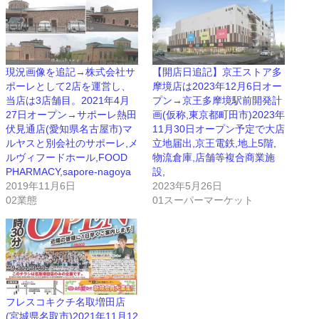
現況画像を追記→株式会社サ
【開店日追記】京王ストア多
ポーレとして2店を運営し、
摩境店は2023年12月6日オー
当店は3店舗目。2021年4月
プン→京王多摩境駅前開発計
27日オープン→サポーレ熱田
画(仮称,東京都町田市)2023年
伏見通店(愛知県名古屋市)マ
11月30日オープン予定で大店
ルヤスと別会社のサポーレ,メ
立地届出,京王電鉄,地上5階,
ルヴィフードホール,FOOD
物流倉庫,店舗等複合商業施
PHARMACY,sapore-nagoya
設,
2019年11月6日
2023年5月26日
02業態
01スーパーマーケット
フレスコキクチ名取増田店
(宮城県名取市)2021年11月12