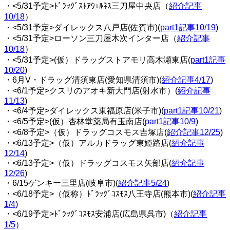
・<5/31予定>ﾄﾞﾗｯｸﾞｽﾄｱｳｪﾙﾈｽ三刀屋中央店（
紹介記事
10/18
）
・<5/31予定>ダイレックス八戸店(佐賀市)(
part1記事10/19
)
・<5/31予定>ローソン三刀屋木次インター店（
紹介記事
10/18
）
・<5/31予定>(仮）ドラッグストアモリ高木瀬東店(
part1記事
10/20
)
・6月V・ドラッグ清須東店(愛知県清須市)(
紹介記事4/17
)
・<6/1予定>クスリのアオキ新大門店(射水市）(
紹介記事
11/13
)
・<6/4予定>ダイレックス東福原店(米子市)(
part1記事10/21
)
・<6/5予定>(仮）杏林堂薬局有玉南店(
part1記事10/9
)
・<6/8予定>（仮）ドラッグコスモス吉塚店(
紹介記事12/25
)
・<6/13予定>（仮）アルカドラッグ東姫路店(
紹介記事
12/14
)
・<6/13予定>（仮）ドラッグコスモス矢部店(
紹介記事
12/26
)
・6/15ゲンキー三里店(岐阜市)(
紹介記事5/24
)
・<6/18予定>（仮称）ﾄﾞﾗｯｸﾞｺｽﾓｽ八王寺店(熊本市)(
紹介記事
1/4
)
・<6/19予定>ﾄﾞﾗｯｸﾞｺｽﾓｽ安浦店(広島県呉市)（
紹介記事
1/5
）