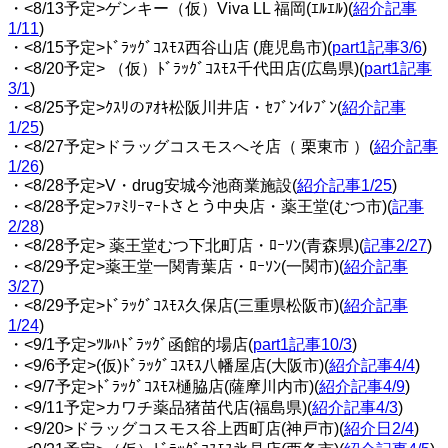
・<8/13予定>ゲンキー（仮）Viva LL 福岡(ｴﾙｴﾙ)(
紹介記事
1/11
)
・<8/15予定>ﾄﾞﾗｯｸﾞｺｽﾓｽ西谷山店 (鹿児島市)(
part1記事3/6
)
・<8/20予定> （仮）ﾄﾞﾗｯｸﾞｺｽﾓｽ千代田店(広島県)(
part1記事
3/1
)
・<8/25予定>ｸｽﾘのｱｵｷ松阪川井店・ｾﾌﾞﾝｲﾚﾌﾞﾝ(
紹介記事
1/25
)
・<8/27予定>ドラッグコスモスへそ店（ 栗東市 ）(
紹介記事
1/26
)
・<8/28予定>V・drug安城今池商業施設(
紹介記事1/25
)
・<8/28予定>ﾌｧﾐﾘｰﾏｰﾄさとう中央店・薬王堂(むつ市)(
記事
2/28
)
・<8/28予定> 薬王堂むつ下北町店・ﾛｰｿﾝ(青森県)(
記事2/27
)
・<8/29予定>薬王堂一関青葉店・ﾛｰｿﾝ(一関市)(
紹介記事
3/27
)
・<8/29予定>ﾄﾞﾗｯｸﾞｺｽﾓｽ久保店(三重県松阪市)(
紹介記事
1/24
)
・<9/1予定>ﾂﾙﾊﾄﾞﾗｯｸﾞ函館的場店(
part1記事10/3
)
・<9/6予定>(仮)ﾄﾞﾗｯｸﾞｺｽﾓｽ八幡屋店(大阪市)(
紹介記事4/4
)
・<9/7予定>ﾄﾞﾗｯｸﾞｺｽﾓｽ樋脇店(薩摩川内市)(
紹介記事4/9
)
・<9/11予定>カワチ薬品猪苗代店(福島県)(
紹介記事4/3
)
・<9/20>ドラッグコスモス谷上西町店(神戸市)(
紹介日2/4
)