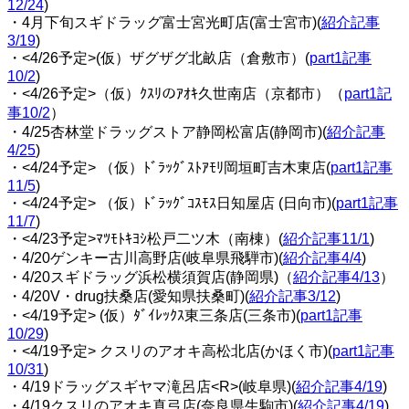
12/24
)
・4月下旬スギドラッグ富士宮光町店(富士宮市)(
紹介記事
3/19
)
・<4/26予定>(仮）ザグザグ北畝店（倉敷市）(
part1記事
10/2
)
・<4/26予定>（仮）ｸｽﾘのｱｵｷ久世南店（京都市）（
part1記
事10/2
）
・4/25杏林堂ドラッグストア静岡松富店(静岡市)(
紹介記事
4/25
)
・<4/24予定> （仮）ﾄﾞﾗｯｸﾞｽﾄｱﾓﾘ岡垣町吉木東店(
part1記事
11/5
)
・<4/24予定> （仮）ﾄﾞﾗｯｸﾞｺｽﾓｽ日知屋店 (日向市)(
part1記事
11/7
)
・<4/23予定>ﾏﾂﾓﾄｷﾖｼ松戸二ツ木（南棟）(
紹介記事11/1
)
・4/20ゲンキー古川高野店(岐阜県飛騨市)(
紹介記事4/4
)
・4/20スギドラッグ浜松横須賀店(静岡県)（
紹介記事4/13
）
・4/20V・drug扶桑店(愛知県扶桑町)(
紹介記事3/12
)
・<4/19予定> (仮）ﾀﾞｲﾚｯｸｽ東三条店(三条市)(
part1記事
10/29
)
・<4/19予定> クスリのアオキ高松北店(かほく市)(
part1記事
10/31
)
・4/19ドラッグスギヤマ滝呂店<R>(岐阜県)(
紹介記事4/19
)
・4/19クスリのアオキ真弓店(奈良県生駒市)(
紹介記事4/19
)