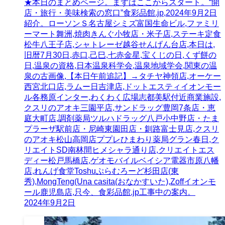
★本日のまとめページ。まずはここからスタート。“開
店・旅行・美味検索の窓口”食彩品館.jp,2024年9月2日
紹介。ローソンＳ名古屋シミズ富国生命ビル,ファミリ
ーマート舞洲,焼肉きんぐ小牧店・米子店,ステーキ定食
松牛八王子店,シャトレーゼ越谷せんげん台店,本日は,
旧暦7月30日,赤口,己巳,七赤金星,宝くじの日,くず餅の
日,温泉の資格,日本温泉科学会,温泉地域学会,関東の温
泉の古画像,【本日午前追記】→タチヤ神領店,オーケー
西宮北口店,ラムー日吉津店,ドットエスティイオンモー
ル各務原インター,わくわく広場志都美駅付近商業施設,
クスリのアオキ三園平店,サンドラッグ豊岡7条店・恵
庭大町店,調剤薬局ツルハドラッグ八戸小中野店・たま
プラーザ駅前店・尼崎東園田店・釧路富士見店,クスリ
のアオキ松山高岡店ププレひまわり薬局グラン春日,ク
リエイトSD南林間ヒメシャラ通り店,クリエイトエス
ディー松戸馬橋店,ゲオモバイルベイシア電器市原八幡
店,れんげ食堂Toshuぷらむろーど杉田店(東
秀),MongTeng(Una casita(おなかすいた),Zoffイオンモ
ール鹿児島店,只今、食彩品館.jp工事中の案内。
2024年9月2日