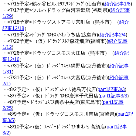
・<7/15予定>鶴ヶ谷ビル,ｾﾘｱ,ｻﾝﾄﾞﾗｯｸﾞ(仙台市)(
紹介記事1/8
)
・<7/17予定>ツルハドラッグ白河表郷店 (福島県)(
紹介記事
1/29
)
・<7/18予定>ドラッグストアモリ京町店（熊本市）（
紹介
記事12/18
）
・<7/19予定>ﾄﾞﾗｯｸﾞｺｽﾓｽかわうち店(広島市)(
紹介記事2/4
)
・<7/22予定> （仮）ﾄﾞﾗｯｸﾞｽﾄｱ森花畑店(福岡市)(
紹介記事
1/12
)
・<7/26予定>ドラッグコスモス大江店（熊本市）（
紹介記
事12/16
）
・<7/31予定>（仮）ﾄﾞﾗｯｸﾞｺｽﾓｽ網野店(京丹後市)(
紹介記事
1/31
)
・<7/31予定>（仮）ﾄﾞﾗｯｸﾞｺｽﾓｽ大宮店(京丹後市)(
紹介記事
2/1)
・<8/2予定> （仮）ﾄﾞﾗｯｸﾞｽﾄｱﾓﾘ徳島万代店(
part1記事3/3
)
・<8/7予定> （仮）ﾄﾞﾗｯｸﾞｺｽﾓｽ唐津千代田店(
part1記事3/3
)
・<8/7予定> ﾄﾞﾗｯｸﾞｺｽﾓｽ西条中央店(東広島市)(
part1記事
2/25
)
・<8/9予定> （仮）ドラッグコスモス川南店(宮崎県)(
part1記
事3/5
)
・<8/10予定> (仮）ｽｰﾊﾟｰﾄﾞﾗｯｸﾞひまわり高須店(
part1記事
3/2
)