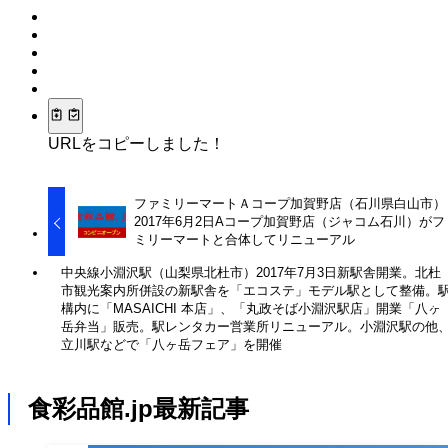
URLをコピーしました！
ファミリーマートＡコープ加賀野店（石川県白山市）
2017年6月2日Aコープ加賀野店（ジャコム石川）がフ
ミリーマートと合体してリニューアル
中央線小淵沢駅（山梨県北杜市）2017年7月3日新駅舎開業。北杜
市観光案内所併設の新駅舎を「エコステ」モデル駅として整備。
構内に「MASAICHI 本店」、「丸政そば小淵沢駅店」開業「八ヶ
岳弁当」販売。駅レンタカー営業所リニューアル。小淵沢駅の他
立川駅などで「八ヶ岳フェア」を開催
食彩品館.jp最新記事