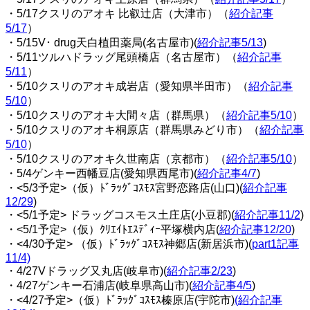
・5/17クスリのアオキ 比叡辻店（大津市）（
紹介記事
5/17
）
・5/15V･ drug天白植田薬局(名古屋市)(
紹介記事5/13
)
・5/11ツルハドラッグ尾頭橋店（名古屋市）（
紹介記事
5/11
）
・5/10クスリのアオキ成岩店（愛知県半田市）（
紹介記事
5/10
）
・5/10クスリのアオキ大間々店（群馬県）（
紹介記事5/10
）
・5/10クスリのアオキ桐原店（群馬県みどり市）（
紹介記事
5/10
）
・5/10クスリのアオキ久世南店（京都市）（
紹介記事5/10
）
・5/4ゲンキー西幡豆店(愛知県西尾市)(
紹介記事4/7
)
・<5/3予定>（仮）ﾄﾞﾗｯｸﾞｺｽﾓｽ宮野恋路店(山口)(
紹介記事
12/29
)
・<5/1予定> ドラッグコスモス土庄店(小豆郡)(
紹介記事11/2
)
・<5/1予定>（仮）ｸﾘｴｲﾄｴｽﾃﾞｨｰ平塚横内店(
紹介記事12/20
)
・<4/30予定> （仮）ﾄﾞﾗｯｸﾞｺｽﾓｽ神郷店(新居浜市)(
part1記事
11/4)
・4/27Vドラッグ又丸店(岐阜市)(
紹介記事2/23
)
・4/27ゲンキー石浦店(岐阜県高山市)(
紹介記事4/5
)
・<4/27予定>（仮）ﾄﾞﾗｯｸﾞｺｽﾓｽ榛原店(宇陀市)
(紹介記事