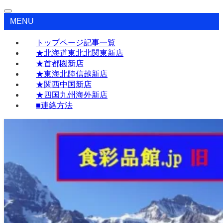
MENU
トップページ記事一覧
★北海道東北北関東新店
★首都圏新店
★東海北陸信越新店
★関西中国新店
★四国九州海外新店
■連絡方法