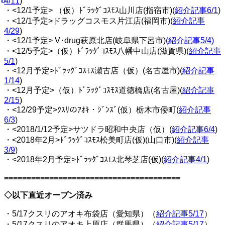
4/11
)
・<12/1予定> （仮）ﾄﾞﾗｯｸﾞｺｽﾓｽ山川店(指宿市)(
紹介記事6/1
)
・<12/1予定>ドラッグコスモス片江店(福岡市)(
紹介記事
4/29
)
・<12/1予定> V･drug萩原北店(岐阜県下呂市)
(
紹介記事5/4
)
・<12/5予定>（仮）ﾄﾞﾗｯｸﾞｺｽﾓｽ八幡中山店(滋賀県)(
紹介記事
5/1
)
・<12月予定>ﾄﾞﾗｯｸﾞｺｽﾓｽ瀬古店（仮）(名古屋市)(
紹介記事
1/14
)
・<12月予定>（仮）ﾄﾞﾗｯｸﾞｺｽﾓｽ道徳橋店(名古屋)(
紹介記事
2/15
)
・<12/29予定>ｸｽﾘのｱｵｷ・ｼﾞﾝｽﾞ(仮）栃木市倭町(
紹介記事
6/3
)
・<2018/1/12予定>サツドラ昭和中央店（仮）(
紹介記事6/4
)
・<2018年2月>ﾄﾞﾗｯｸﾞｺｽﾓｽ松美町店(仮)(山口市)(
紹介記事
3/9
)
・<2018年2月予定>ﾄﾞﾗｯｸﾞｺｽﾓｽ北琴芝店(仮)(
紹介記事4/1
)
=======================================
◇以下直近オープン済み
・5/17クスリのアオキ布袋店（愛知県）（
紹介記事5/17
）
・5/17クスリのアオキ上原店（群馬県）（
紹介記事5/17
）