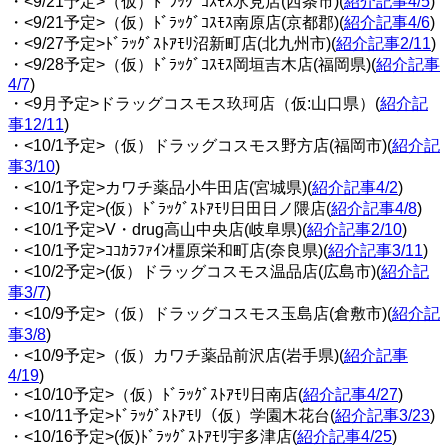
・<9/21予定>（仮）ﾄﾞﾗｯｸﾞｺｽﾓｽ氷見店(西条市)(
紹介記事4/5
)
・<9/21予定>（仮）ﾄﾞﾗｯｸﾞｺｽﾓｽ南原店(京都郡)(
紹介記事4/6
)
・<9/27予定>ﾄﾞﾗｯｸﾞｽﾄｱﾓﾘ沼新町店(北九州市)(
紹介記事2/11
)
・<9/28予定>（仮）ﾄﾞﾗｯｸﾞｺｽﾓｽ岡垣吉木店(福岡県)(
紹介記事
4/7
)
・<9月予定>ドラッグコスモス玖珂店（仮:山口県）(
紹介記
事12/11
)
・<10/1予定>（仮）ドラッグコスモス野方店(福岡市)(
紹介記
事3/10
)
・<10/1予定>カワチ薬品小牛田店(宮城県)(
紹介記事4/
2
)
・<10/1予定>(仮）ﾄﾞﾗｯｸﾞｽﾄｱﾓﾘ日田日ノ隈店(
紹介記事4/8
)
・<10/1予定>V・drug高山中央店(岐阜県)(
紹介記事2/10
)
・<10/1予定>ｺｺｶﾗﾌｧｲﾝ橿原栄和町店(奈良県)(
紹介記事3/11
)
・<10/2予定>(仮）ドラッグコスモス温品店(広島市)(
紹介記
事3/7
)
・<10/9予定>（仮）ドラッグコスモス玉島店(倉敷市)(
紹介記
事3/8
)
・<10/9予定>（仮）カワチ薬品前沢店(岩手県)(
紹介記事
4/19
)
・<10/10予定>（仮）ﾄﾞﾗｯｸﾞｽﾄｱﾓﾘ日南店(
紹介記事4/27
)
・<10/11予定>ﾄﾞﾗｯｸﾞｽﾄｱﾓﾘ（仮）学園木花台(
紹介記事3/23
)
・<10/16予定>(仮)ﾄﾞﾗｯｸﾞｽﾄｱﾓﾘ宇多津店(
紹介記事4/25
)