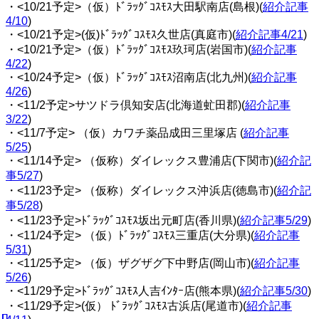
・<10/21予定>（仮）ﾄﾞﾗｯｸﾞｺｽﾓｽ大田駅南店(島根)(
紹介記事
4/10
)
・<10/21予定>(仮)ﾄﾞﾗｯｸﾞｺｽﾓｽ久世店(真庭市)(
紹介記事4/21
)
・<10/21予定>（仮）ﾄﾞﾗｯｸﾞｺｽﾓｽ玖珂店(岩国市)(
紹介記事
4/22
)
・<10/24予定>（仮）ﾄﾞﾗｯｸﾞｺｽﾓｽ沼南店(北九州)(
紹介記事
4/26
)
・<11/2予定>サツドラ倶知安店(北海道虻田郡)(
紹介記事
3/22
)
・<11/7予定> （仮）カワチ薬品成田三里塚店 (
紹介記事
5/25
)
・<11/14予定> （仮称）ダイレックス豊浦店(下関市)(
紹介記
事5/27
)
・<11/23予定> （仮称）ダイレックス沖浜店(徳島市)(
紹介記
事5/28
)
・<11/23予定>ﾄﾞﾗｯｸﾞｺｽﾓｽ坂出元町店(香川県)(
紹介記事5/29
)
・<11/24予定> （仮）ﾄﾞﾗｯｸﾞｺｽﾓｽ三重店(大分県)(
紹介記事
5/31
)
・<11/25予定> （仮）ザグザグ下中野店(岡山市)(
紹介記事
5/26
)
・<11/29予定>ﾄﾞﾗｯｸﾞｺｽﾓｽ人吉ｲﾝﾀｰ店(熊本県)(
紹介記事5/30
)
・<11/29予定>(仮） ﾄﾞﾗｯｸﾞｺｽﾓｽ古浜店(尾道市)(
紹介記事