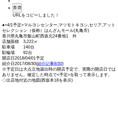
URLをコピーしました！
●<4/1予定>マルヨシセンター,マツモトキヨシ,セリア,アット
セレクション（仮称）はんざんモール(丸亀市)
香川県丸亀市飯山町西坂元24番地1 外
店舗面積 3,222㎡
駐車場 140台
駐輪場 92台
開店日2018/04/01予定
紹介日2017/08/30(
紹介記事8/30
)
※予定日は
大
点
立地
届出時の開
店
予定で、
実際の開
店
日では
ありません。確定した時点で<予定>
を取って表示します。
◇出店地付近の地図(西坂本18を表示)