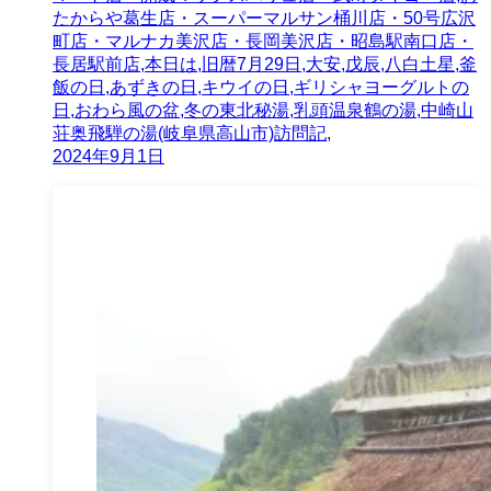
たからや葛生店・スーパーマルサン桶川店・50号広沢
町店・マルナカ美沢店・長岡美沢店・昭島駅南口店・
長居駅前店,本日は,旧暦7月29日,大安,戊辰,八白土星,釜
飯の日,あずきの日,キウイの日,ギリシャヨーグルトの
日,おわら風の盆,冬の東北秘湯,乳頭温泉鶴の湯,中崎山
荘奥飛騨の湯(岐阜県高山市)訪問記,
2024年9月1日