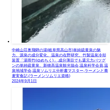
中崎山荘奥飛騨の湯(岐阜県高山市)単純硫黄泉の魅
力。源泉の成分変化。温泉の在野研究。竹製温泉冷却
装置「湯雨竹(ゆめちく)」,成分薄目でも還元力バツグ
ンの単純硫黄泉。新穂高温泉観光協会,温泉科学会員,温
泉地域学会,温泉ソムリエ分析書マスター,ラーメンと蕎
麦実食記,(ラーメンソムリエ資格)
2024年9月1日