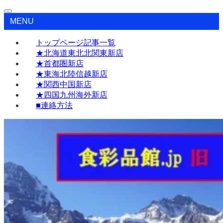
MENU
トップページ記事一覧
★北海道東北北関東新店
★首都圏新店
★東海北陸信越新店
★関西中国新店
★四国九州海外新店
■連絡方法