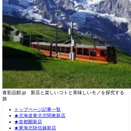
食彩品館.jp 新店と楽しいコトと美味しいモノを探究する
旅
トップページ記事一覧
★北海道東北北関東新店
★首都圏新店
★東海北陸信越新店