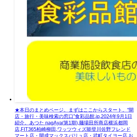
★本日のまとめページ。まずはここからスタート。“開
店・旅行・美味検索の窓口”食彩品館.jp,2024年9月1日
紹介。あつた nagAya(第1期),麺場田所商店横浜都岡
店,FIT365柏崎柳田,ワッツウィズ能登川佐野フレンド
マート店・開成マックスバリュ店・武町タイヨー店,お