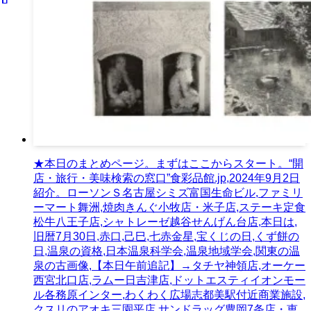
★本日のまとめページ。まずはここからスタート。“開
店・旅行・美味検索の窓口”食彩品館.jp,2024年9月2日
紹介。ローソンＳ名古屋シミズ富国生命ビル,ファミリ
ーマート舞洲,焼肉きんぐ小牧店・米子店,ステーキ定食
松牛八王子店,シャトレーゼ越谷せんげん台店,本日は,
旧暦7月30日,赤口,己巳,七赤金星,宝くじの日,くず餅の
日,温泉の資格,日本温泉科学会,温泉地域学会,関東の温
泉の古画像,【本日午前追記】→タチヤ神領店,オーケー
西宮北口店,ラムー日吉津店,ドットエスティイオンモー
ル各務原インター,わくわく広場志都美駅付近商業施設,
クスリのアオキ三園平店,サンドラッグ豊岡7条店・恵