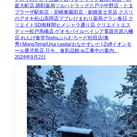
庭大町店,調剤薬局ツルハドラッグ八戸小中野店・たま
プラーザ駅前店・尼崎東園田店・釧路富士見店,クスリ
のアオキ松山高岡店ププレひまわり薬局グラン春日,ク
リエイトSD南林間ヒメシャラ通り店,クリエイトエス
ディー松戸馬橋店,ゲオモバイルベイシア電器市原八幡
店,れんげ食堂Toshuぷらむろーど杉田店(東
秀),MongTeng(Una casita(おなかすいた),Zoffイオンモ
ール鹿児島店,只今、食彩品館.jp工事中の案内。
2024年9月2日