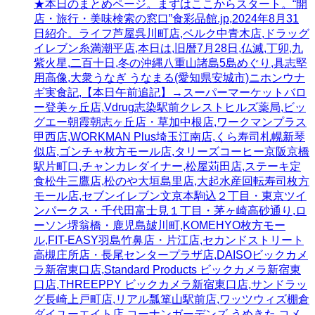
★本日のまとめページ。まずはここからスタート。“開
店・旅行・美味検索の窓口”食彩品館.jp,2024年8月31
日紹介。ライフ芦屋呉川町店,ベルク中青木店,ドラッグ
イレブン糸満潮平店,本日は,旧暦7月28日,仏滅,丁卯,九
紫火星,二百十日,冬の沖縄八重山諸島5島めぐり,具志堅
用高像,大衆うなぎ うなまる(愛知県安城市)ニホンウナ
ギ実食記,【本日午前追記】→スーパーマーケットバロ
ー登美ヶ丘店,Vdrug志染駅前クレストヒルズ薬局,ビッ
グエー朝霞朝志ヶ丘店・草加中根店,ワークマンプラス
甲西店,WORKMAN Plus埼玉江南店,くら寿司札幌新琴
似店,ゴンチャ枚方モール店,タリーズコーヒー京阪京橋
駅片町口,チャンカレダイナー,松屋苅田店,ステーキ定
食松牛三鷹店,松のや大垣島里店,大起水産回転寿司枚方
モール店,セブンイレブン文京本駒込２丁目・東京ツイ
ンパークス・千代田富士見１丁目・茅ヶ崎高砂通り,ロ
ーソン堺翁橋・鹿児島皷川町,KOMEHYO枚方モー
ル,FIT-EASY羽島竹鼻店・片江店,セカンドストリート
高槻庄所店・長尾センタープラザ店,DAISOビックカメ
ラ新宿東口店,Standard Products ビックカメラ新宿東
口店,THREEPPY ビックカメラ新宿東口店,サンドラッ
グ長崎上戸町店,リアル瓢箪山駅前店,ワッツウィズ棚倉
ダイユーエイト店,コーナンガーデンズ うめきた,コメ