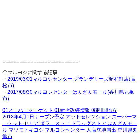
===========================-
◇マルヨシに関する記事
・
2019/03/01マルヨシセンター,グランデリーズ昭和町店(高
松市)
・
2017/08/30マルヨシセンターはんざんモール(香川県丸亀
市)
01スーパーマーケット
01新店改装情報
08四国地方
2018年4月1日オープン予定
アットセレクション
スーパーマ
ーケット
セリア
ダラーストア
ドラッグストア
はんざんモー
ル
マツモトキヨシ
マルヨシセンター
大店立地届出
香川県丸
亀市