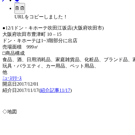
URLをコピーしました！
●12/1ドン・キホーテ吹田江坂店(大阪府吹田市)
大阪府吹田市豊津町 10 – 15
ドン・キホーテは1~3階部分に出店
売場面積 999㎡
□商品構成
食品、酒、日用消耗品、家庭雑貨品、化粧品、ブランド品、
玩具・バラエティ、カー用品、ペット用品、
他
ﾆｭｰｽﾘﾘｰｽ
開店日2017/12/01
紹介日2017/11/17(
紹介記事11/17
)
◇地図