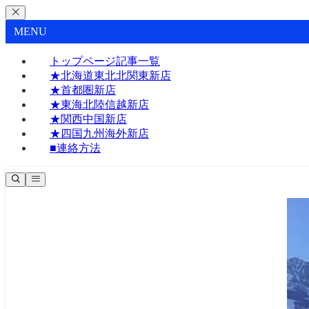
MENU
トップページ記事一覧
★北海道東北北関東新店
★首都圏新店
★東海北陸信越新店
★関西中国新店
★四国九州海外新店
■連絡方法