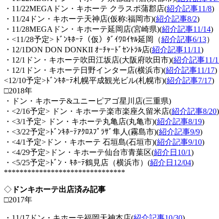
・11/22MEGAドン・キホーテ クラスポ蒲郡店(
紹介記事11/8
)
・11/24ドン・キホーテ天神店(仮称:福岡市)(
紹介記事8/2
)
・11/28MEGAドン・キホーテ延岡店(宮崎県)(
紹介記事11/14
)
・<11/28予定> ﾄﾞﾝｷﾎｰﾃ（仮）ﾀﾞｲﾜﾛｲﾔﾙ延岡（
紹介記事6/13
）
・12/1DON DON DONKII ｵｰﾁｬｰﾄﾞｾﾝﾄﾗﾙ店(
紹介記事11/11
)
・12/1ドン・キホーテ吹田江坂店(大阪府吹田市)(
紹介記事11/1
・12/1ドン・キホーテ日野インター店(横浜市)(
紹介記事11/17
)
<12/10予定>ﾄﾞﾝｷﾎｰﾃ札幌平成観光ビル(札幌市)(
紹介記事7/17
)
□2018年
・ドン・キホーテ&ユニーピアゴ星川店(三重県)
・<2/16予定> ドン・キホーテ楽市楽座久留米店(
紹介記事8/20
)
・<3/1予定> ドン・キホーテ丸亀店(丸亀市)(
紹介記事8/19
)
・<3/22予定>ﾄﾞﾝｷﾎｰﾃｱｸﾛｽﾌﾟﾗｻﾞ隼人(霧島市)(
紹介記事9/9
)
・<4/1予定>ドン・キホーテ 石垣島(石垣市)(
紹介記事9/10
)
・<4/29予定>ドン・キホーテ仙台市青葉区(
紹介日10/1
)
・<5/25予定>ﾄﾞﾝ・ｷﾎｰﾃ鶴見店（横浜市）(
紹介日12/04
)
*******************************
◇
ドンキホーテ出店済み記事
□2017年
・11/17ドン・キホーテ福岡天神本店(
紹介記事10/30
)