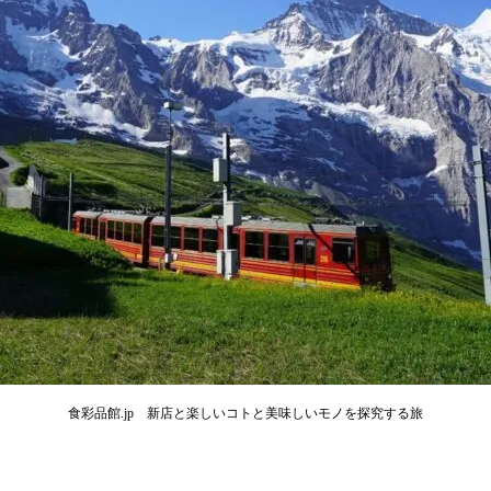
食彩品館.jp 新店と楽しいコトと美味しいモノを探究する旅