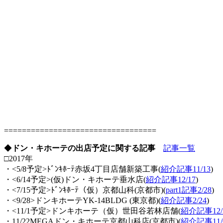
==================================
◆
ドン・キホーテの出店予定に関する記事
記事一覧
□2017年
・<5/8予定>ﾄﾞﾝｷﾎｰﾃ赤坂4丁目店舗新築工事(
紹介記事11/13
)
・<6/14予定>(仮)ドン・キホーテ垂水店(
紹介記事12/17
)
・<7/15予定>ﾄﾞﾝｷﾎｰﾃ（仮）京都山科(京都市)(
part1記事2/28
)
・<9/28>ドンキホーテYK-14BLDG (東京都)(
紹介記事2/24
)
・<11/1予定>ドンキホーテ（仮）世田谷若林店舗(
紹介記事12/
・11/22MEGAドン・キホーテ京都山科店(京都市)(
紹介記事11/