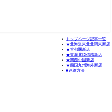
トップページ記事一覧
★北海道東北北関東新店
★首都圏新店
★東海北陸信越新店
★関西中国新店
★四国九州海外新店
■連絡方法