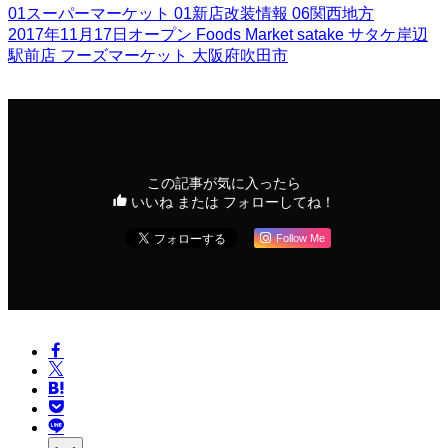
01スーパーマーケット
01新店改装情報
06関西地方
2017年11月17日オープン
Foods Market satake
サタケ岸辺
駅前店
フーズマーケット
大阪府吹田市
この記事が気に入ったら
いいね または フォローしてね！
Follow Me