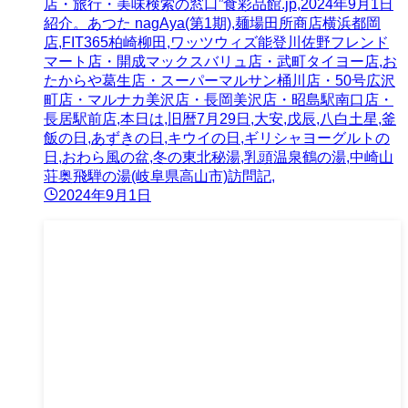
店・旅行・美味検索の窓口”食彩品館.jp,2024年9月1日
紹介。あつた nagAya(第1期),麺場田所商店横浜都岡
店,FIT365柏崎柳田,ワッツウィズ能登川佐野フレンド
マート店・開成マックスバリュ店・武町タイヨー店,お
たからや葛生店・スーパーマルサン桶川店・50号広沢
町店・マルナカ美沢店・長岡美沢店・昭島駅南口店・
長居駅前店,本日は,旧暦7月29日,大安,戊辰,八白土星,釜
飯の日,あずきの日,キウイの日,ギリシャヨーグルトの
日,おわら風の盆,冬の東北秘湯,乳頭温泉鶴の湯,中崎山
荘奥飛騨の湯(岐阜県高山市)訪問記,
2024年9月1日