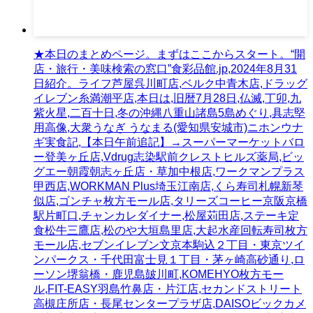
★本日のまとめページ。まずはここからスタート。“開
店・旅行・美味検索の窓口”食彩品館.jp,2024年8月31
日紹介。ライフ芦屋呉川町店,ベルク中青木店,ドラッグ
イレブン糸満潮平店,本日は,旧暦7月28日,仏滅,丁卯,九
紫火星,二百十日,冬の沖縄八重山諸島5島めぐり,具志堅
用高像,大衆うなぎ うなまる(愛知県安城市)ニホンウナ
ギ実食記,【本日午前追記】→スーパーマーケットバロ
ー登美ヶ丘店,Vdrug志染駅前クレストヒルズ薬局,ビッ
グエー朝霞朝志ヶ丘店・草加中根店,ワークマンプラス
甲西店,WORKMAN Plus埼玉江南店,くら寿司札幌新琴
似店,ゴンチャ枚方モール店,タリーズコーヒー京阪京橋
駅片町口,チャンカレダイナー,松屋苅田店,ステーキ定
食松牛三鷹店,松のや大垣島里店,大起水産回転寿司枚方
モール店,セブンイレブン文京本駒込２丁目・東京ツイ
ンパークス・千代田富士見１丁目・茅ヶ崎高砂通り,ロ
ーソン堺翁橋・鹿児島皷川町,KOMEHYO枚方モー
ル,FIT-EASY羽島竹鼻店・片江店,セカンドストリート
高槻庄所店・長尾センタープラザ店,DAISOビックカメ