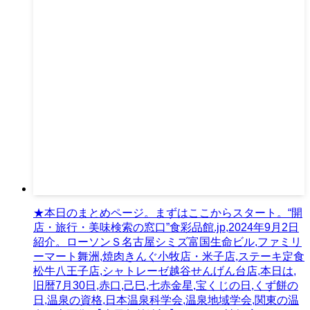
★本日のまとめページ。まずはここからスタート。“開
店・旅行・美味検索の窓口”食彩品館.jp,2024年9月2日
紹介。ローソンＳ名古屋シミズ富国生命ビル,ファミリ
ーマート舞洲,焼肉きんぐ小牧店・米子店,ステーキ定食
松牛八王子店,シャトレーゼ越谷せんげん台店,本日は,
旧暦7月30日,赤口,己巳,七赤金星,宝くじの日,くず餅の
日,温泉の資格,日本温泉科学会,温泉地域学会,関東の温