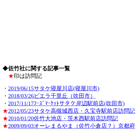
◆
佐竹社に関する記事一覧
★
印は訪問記
・
2019/06/15サタケ寝屋川店(寝屋川市)
・
2018/03/26ビエラ千里丘（吹田市）
・
2017/11/17ﾌｰｽﾞﾏｰｹｯﾄサタケ岸辺駅前店(吹田市)
★
2012/05/23サタケ高槻城西店・久宝寺駅前店訪問記
★
2010/01/20佐竹大池店・茨木西駅前店訪問記
★
2009/09/03オーレまるやま（佐竹小倉店？）京都府