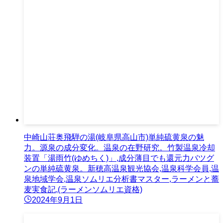
中崎山荘奥飛騨の湯(岐阜県高山市)単純硫黄泉の魅
力。源泉の成分変化。温泉の在野研究。竹製温泉冷却
装置「湯雨竹(ゆめちく)」,成分薄目でも還元力バツグ
ンの単純硫黄泉。新穂高温泉観光協会,温泉科学会員,温
泉地域学会,温泉ソムリエ分析書マスター,ラーメンと蕎
麦実食記,(ラーメンソムリエ資格)
2024年9月1日