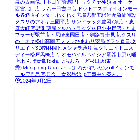
泉の古画像,【本日午前追記】→タチヤ神領店,オーケー
西宮北口店,ラムー日吉津店,ドットエスティイオンモー
ル各務原インター,わくわく広場志都美駅付近商業施設,
クスリのアオキ三園平店,サンドラッグ豊岡7条店・恵
庭大町店,調剤薬局ツルハドラッグ八戸小中野店・たま
プラーザ駅前店・尼崎東園田店・釧路富士見店,クスリ
のアオキ松山高岡店ププレひまわり薬局グラン春日,ク
リエイトSD南林間ヒメシャラ通り店,クリエイトエス
ディー松戸馬橋店,ゲオモバイルベイシア電器市原八幡
店,れんげ食堂Toshuぷらむろーど杉田店(東
秀),MongTeng(Una casita(おなかすいた),Zoffイオンモ
ール鹿児島店,只今、食彩品館.jp工事中の案内。
2024年9月2日