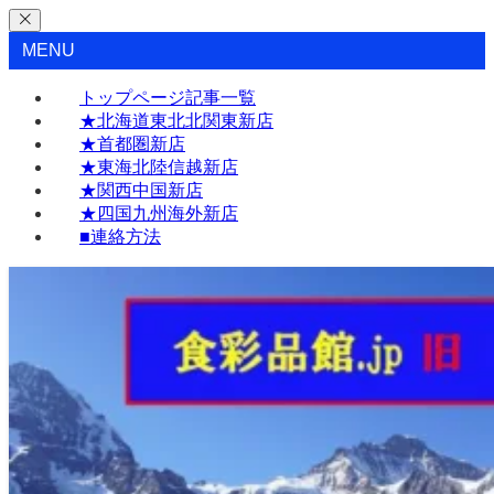
MENU
トップページ記事一覧
★北海道東北北関東新店
★首都圏新店
★東海北陸信越新店
★関西中国新店
★四国九州海外新店
■連絡方法