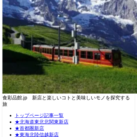
食彩品館.jp 新店と楽しいコトと美味しいモノを探究する
旅
トップページ記事一覧
★北海道東北北関東新店
★首都圏新店
★東海北陸信越新店