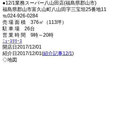
●12/1業務スーパー八山田店(福島県郡山市)
福島県郡山市富久山町八山田字三宝坦25番地11
℡024-926-0284
売 場 面 積 376㎡（113坪）
駐 車 場 26台
営 業 時 間 9時～20時
ﾆｭｰｽﾘﾘｰｽ
開店日2017/12/01
紹介日2017/12/01(
紹介記事12/1
)
◇地図