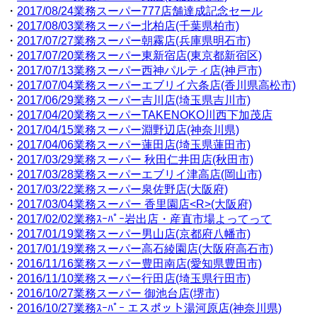
・
2017/08/24業務スーパー777店舗達成記念セール
・
2017/08/03業務スーパー北柏店(千葉県柏市)
・
2017/07/27業務スーパー朝霧店(兵庫県明石市)
・
2017/07/20業務スーパー東新宿店(東京都新宿区)
・
2017/07/13業務スーパー西神パルティ店(神戸市)
・
2017/07/04業務スーパーエブリイ六条店(香川県高松市)
・
2017/06/29業務スーパー吉川店(埼玉県吉川市)
・
2017/04/20業務スーパーTAKENOKO川西下加茂店
・
2017/04/15業務スーパー淵野辺店(神奈川県)
・
2017/04/06業務スーパー蓮田店(埼玉県蓮田市)
・
2017/03/29業務スーパー 秋田仁井田店(秋田市)
・
2017/03/28業務スーパーエブリイ津高店(岡山市)
・
2017/03/22業務スーパー泉佐野店(大阪府)
・
2017/03/04業務スーパー 香里園店<R>(大阪府)
・
2017/02/02業務ｽｰﾊﾟｰ岩出店・産直市場よってって
・
2017/01/19業務スーパー男山店(京都府八幡市)
・
2017/01/19業務スーパー高石綾園店(大阪府高石市)
・
2016/11/16業務スーパー豊田南店(愛知県豊田市)
・
2016/11/10業務スーパー行田店(埼玉県行田市)
・
2016/10/27業務スーパー 御池台店(堺市)
・
2016/10/27業務ｽｰﾊﾟｰ エスポット湯河原店(神奈川県)