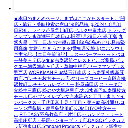
★本日のまとめページ。まずはここからスタート。“開
店・旅行・美味検索の窓口”食彩品館.jp,2024年8月31
日紹介。ライフ芦屋呉川町店,ベルク中青木店,ドラッグ
イレブン糸満潮平店,本日は,旧暦7月28日,仏滅,丁卯,九
紫火星,二百十日,冬の沖縄八重山諸島5島めぐり,具志堅
用高像,大衆うなぎ うなまる(愛知県安城市)ニホンウナ
ギ実食記,【本日午前追記】→スーパーマーケットバロ
ー登美ヶ丘店,Vdrug志染駅前クレストヒルズ薬局,ビッ
グエー朝霞朝志ヶ丘店・草加中根店,ワークマンプラス
甲西店,WORKMAN Plus埼玉江南店,くら寿司札幌新琴
似店,ゴンチャ枚方モール店,タリーズコーヒー京阪京橋
駅片町口,チャンカレダイナー,松屋苅田店,ステーキ定
食松牛三鷹店,松のや大垣島里店,大起水産回転寿司枚方
モール店,セブンイレブン文京本駒込２丁目・東京ツイ
ンパークス・千代田富士見１丁目・茅ヶ崎高砂通り,ロ
ーソン堺翁橋・鹿児島皷川町,KOMEHYO枚方モー
ル,FIT-EASY羽島竹鼻店・片江店,セカンドストリート
高槻庄所店・長尾センタープラザ店,DAISOビックカメ
ラ新宿東口店,Standard Products ビックカメラ新宿東