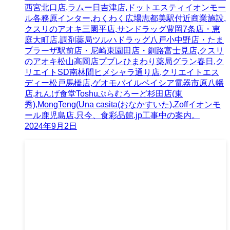
西宮北口店,ラムー日吉津店,ドットエスティイオンモー
ル各務原インター,わくわく広場志都美駅付近商業施設,
クスリのアオキ三園平店,サンドラッグ豊岡7条店・恵
庭大町店,調剤薬局ツルハドラッグ八戸小中野店・たま
プラーザ駅前店・尼崎東園田店・釧路富士見店,クスリ
のアオキ松山高岡店ププレひまわり薬局グラン春日,ク
リエイトSD南林間ヒメシャラ通り店,クリエイトエス
ディー松戸馬橋店,ゲオモバイルベイシア電器市原八幡
店,れんげ食堂Toshuぷらむろーど杉田店(東
秀),MongTeng(Una casita(おなかすいた),Zoffイオンモ
ール鹿児島店,只今、食彩品館.jp工事中の案内。
2024年9月2日