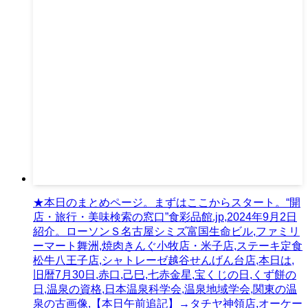
★本日のまとめページ。まずはここからスタート。“開
店・旅行・美味検索の窓口”食彩品館.jp,2024年9月2日
紹介。ローソンＳ名古屋シミズ富国生命ビル,ファミリ
ーマート舞洲,焼肉きんぐ小牧店・米子店,ステーキ定食
松牛八王子店,シャトレーゼ越谷せんげん台店,本日は,
旧暦7月30日,赤口,己巳,七赤金星,宝くじの日,くず餅の
日,温泉の資格,日本温泉科学会,温泉地域学会,関東の温
泉の古画像,【本日午前追記】→タチヤ神領店,オーケー