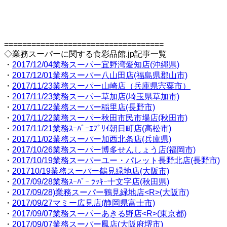
===================================
◇業務スーパーに関する食彩品館.jp記事一覧
・
2017/12/04業務スーパー宜野湾愛知店(沖縄県)
・
2017/12/01業務スーパー八山田店(福島県郡山市)
・
2017/11/23業務スーパー山崎店（兵庫県宍粟市）
・
2017/11/23業務スーパー草加店(埼玉県草加市)
・
2017/11/22業務スーパー稲里店(長野市)
・
2017/11/22業務スーパー秋田市民市場店(秋田市)
・
2017/11/21業務ｽｰﾊﾟｰｴﾌﾞﾘｲ朝日町店(高松市)
・
2017/11/02業務スーパー加西北条店(兵庫県)
・
2017/10/26業務スーパー博多せんしょう店(福岡市)
・
2017/10/19業務スーパーユー・パレット長野北店(長野市)
・
201710/19業務スーパー鶴見緑地店(大阪市)
・
2017/09/28業務ｽｰﾊﾟｰ ﾗｯｷｰ十文字店(秋田県)
・
2017/09/28)業務スーパー鶴見緑地店<R>(大阪市)
・
2017/09/27マミー広見店(静岡県富士市)
・
2017/09/07業務スーパーあきる野店<R>(東京都)
・
2017/09/07業務スーパー鳳店(大阪府堺市)