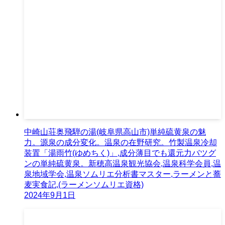
中崎山荘奥飛騨の湯(岐阜県高山市)単純硫黄泉の魅
力。源泉の成分変化。温泉の在野研究。竹製温泉冷却
装置「湯雨竹(ゆめちく)」,成分薄目でも還元力バツグ
ンの単純硫黄泉。新穂高温泉観光協会,温泉科学会員,温
泉地域学会,温泉ソムリエ分析書マスター,ラーメンと蕎
麦実食記,(ラーメンソムリエ資格)
2024年9月1日