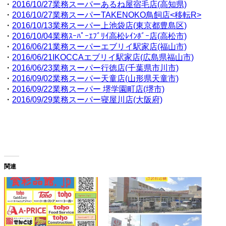
・
2016/10/27業務スーパーあるね屋宿毛店(高知県)
・
2016/10/27業務スーパーTAKENOKO鳥飼店<移転R>
・
2016/10/13業務スーパー上池袋店(東京都豊島区)
・
2016/10/04業務ｽｰﾊﾟｰｴﾌﾞﾘｲ高松ﾚｲﾝﾎﾞｰ店(高松市)
・
2016/06/21業務スーパーエブリイ駅家店(福山市)
・
2016/06/21IKOCCAエブリイ駅家店(広島県福山市)
・
2016/06/23業務スーパー行徳店(千葉県市川市)
・
2016/09/02業務スーパー天童店(山形県天童市)
・
2016/09/22業務スーパー 堺学園町店(堺市)
・
2016/09/29業務スーパー寝屋川店(大阪府)
関連