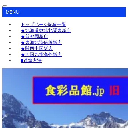
MENU
トップページ記事一覧
★北海道東北北関東新店
★首都圏新店
★東海北陸信越新店
★関西中国新店
★四国九州海外新店
■連絡方法