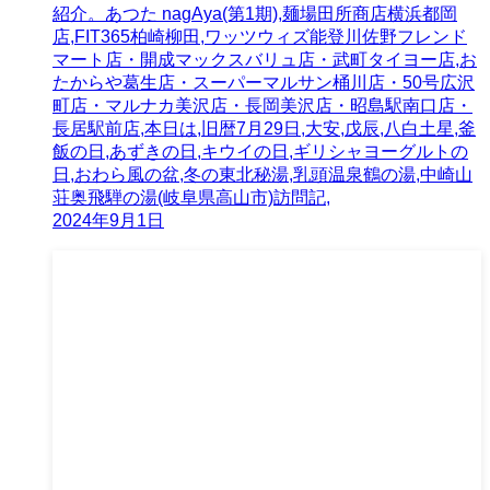
紹介。あつた nagAya(第1期),麺場田所商店横浜都岡
店,FIT365柏崎柳田,ワッツウィズ能登川佐野フレンド
マート店・開成マックスバリュ店・武町タイヨー店,お
たからや葛生店・スーパーマルサン桶川店・50号広沢
町店・マルナカ美沢店・長岡美沢店・昭島駅南口店・
長居駅前店,本日は,旧暦7月29日,大安,戊辰,八白土星,釜
飯の日,あずきの日,キウイの日,ギリシャヨーグルトの
日,おわら風の盆,冬の東北秘湯,乳頭温泉鶴の湯,中崎山
荘奥飛騨の湯(岐阜県高山市)訪問記,
2024年9月1日