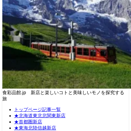
食彩品館.jp 新店と楽しいコトと美味しいモノを探究する
旅
トップページ記事一覧
★北海道東北北関東新店
★首都圏新店
★東海北陸信越新店