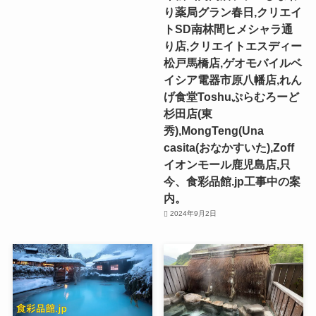
り薬局グラン春日,クリエイ
トSD南林間ヒメシャラ通
り店,クリエイトエスディー
松戸馬橋店,ゲオモバイルベ
イシア電器市原八幡店,れん
げ食堂Toshuぷらむろーど
杉田店(東
秀),MongTeng(Una
casita(おなかすいた),Zoff
イオンモール鹿児島店,只
今、食彩品館.jp工事中の案
内。
2024年9月2日