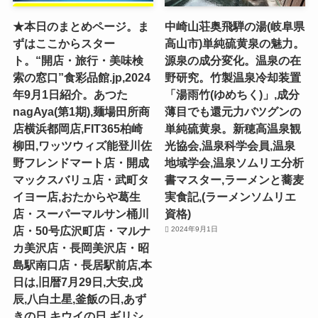
★本日のまとめページ。ま
中崎山荘奥飛騨の湯(岐阜県
ずはここからスター
高山市)単純硫黄泉の魅力。
ト。“開店・旅行・美味検
源泉の成分変化。温泉の在
索の窓口”食彩品館.jp,2024
野研究。竹製温泉冷却装置
年9月1日紹介。あつた
「湯雨竹(ゆめちく)」,成分
nagAya(第1期),麺場田所商
薄目でも還元力バツグンの
店横浜都岡店,FIT365柏崎
単純硫黄泉。新穂高温泉観
柳田,ワッツウィズ能登川佐
光協会,温泉科学会員,温泉
野フレンドマート店・開成
地域学会,温泉ソムリエ分析
マックスバリュ店・武町タ
書マスター,ラーメンと蕎麦
イヨー店,おたからや葛生
実食記,(ラーメンソムリエ
店・スーパーマルサン桶川
資格)
店・50号広沢町店・マルナ
2024年9月1日
カ美沢店・長岡美沢店・昭
島駅南口店・長居駅前店,本
日は,旧暦7月29日,大安,戊
辰,八白土星,釜飯の日,あず
きの日,キウイの日,ギリシ