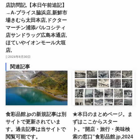
店訪問記,【本日午前追記】
→A-プライス脇浜店,新鮮市
場きむら太田本店,ドクター
マーチン浦添パルコシティ
店サンドラッグ広島本通店,
ほていやイオンモール大垣
店,
2024年8月30日
関連記事
食彩品館.jpの新規記事は別
★本日のまとめページ。ま
サイトで更新されていま
ずはここからスター
す。過去記事は当サイトで
ト。“開店・旅行・美味検
閲覧可能です。
索の窓口”食彩品館.jp,2024