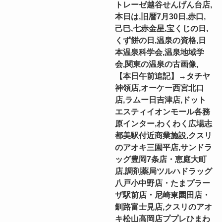
トレーゼ越谷せんげん台店,
本日は,旧暦7月30日,赤口,
己巳,七赤金星,宝くじの日,
くず餅の日,温泉の資格,日
本温泉科学会,温泉地域学
会,関東の温泉の古画像,
【本日午前追記】→タチヤ
神領店,オーケー西宮北口
店,ラムー日吉津店,ドット
エスティイオンモール各務
原インター,わくわく広場志
都美駅付近商業施設,クスリ
のアオキ三園平店,サンドラ
ッグ豊岡7条店・恵庭大町
店,調剤薬局ツルハドラッグ
八戸小中野店・たまプラー
ザ駅前店・尼崎東園田店・
釧路富士見店,クスリのアオ
キ松山高岡店ププレひまわ