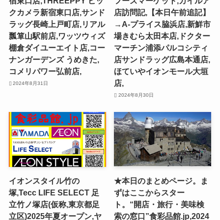
宿東口店,THREEPPY ビッ
フーズマーケット,カイルア
クカメラ新宿東口店,サンド
店訪問記,【本日午前追記】
ラッグ長崎上戸町店,リアル
→A-プライス脇浜店,新鮮市
瓢箪山駅前店,ワッツウィズ
場きむら太田本店,ドクター
棚倉ダイユーエイト店,コー
マーチン浦添パルコシティ
ナンガーデンズ うめきた,
店サンドラッグ広島本通店,
コメリパワー弘前店,
ほていやイオンモール大垣
店,
2024年8月31日
2024年8月30日
イオンスタイル竹の
★本日のまとめページ。ま
塚,Tecc LIFE SELECT ⾜
ずはここからスター
⽴⽵ノ塚店(仮称,東京都足
ト。“開店・旅行・美味検
立区)2025年夏オープン,ヤ
索の窓口”食彩品館.jp,2024