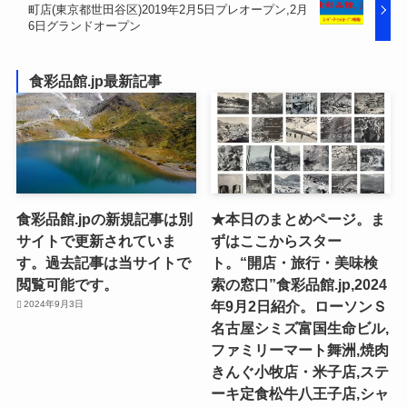
町店(東京都世田谷区)2019年2月5日プレオープン,2月
6日グランドオープン
食彩品館.jp最新記事
食彩品館.jpの新規記事は別
★本日のまとめページ。ま
サイトで更新されていま
ずはここからスター
す。過去記事は当サイトで
ト。“開店・旅行・美味検
閲覧可能です。
索の窓口”食彩品館.jp,2024
年9月2日紹介。ローソンＳ
2024年9月3日
名古屋シミズ富国生命ビル,
ファミリーマート舞洲,焼肉
きんぐ小牧店・米子店,ステ
ーキ定食松牛八王子店,シャ