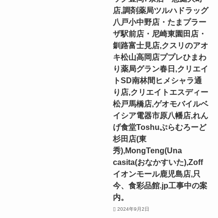
店,調剤薬局ツルハドラッグ
八戸小中野店・たまプラー
ザ駅前店・尼崎東園田店・
釧路富士見店,クスリのアオ
キ松山高岡店ププレひまわ
り薬局グラン春日,クリエイ
トSD南林間ヒメシャラ通
り店,クリエイトエスディー
松戸馬橋店,ゲオモバイルベ
イシア電器市原八幡店,れん
げ食堂Toshuぷらむろーど
杉田店(東
秀),MongTeng(Una
casita(おなかすいた),Zoff
イオンモール鹿児島店,只
今、食彩品館.jp工事中の案
内。
2024年9月2日