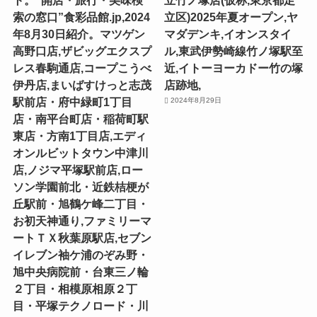
ト。“開店・旅行・美味検
⽴⽵ノ塚店(仮称,東京都足
索の窓口”食彩品館.jp,2024
立区)2025年夏オープン,ヤ
年8月30日紹介。マツゲン
マダデンキ,イオンスタイ
高野口店,ザビッグエクスプ
ル,東武伊勢崎線竹ノ塚駅至
レス春駒通店,コープこうべ
近,イトーヨーカドー竹の塚
伊丹店,まいばすけっと志茂
店跡地,
駅前店・府中緑町1丁目
2024年8月29日
店・南平台町店・稲荷町駅
東店・方南1丁目店,エディ
オンルビットタウン中津川
店,ノジマ平塚駅前店,ロー
ソン学園前北・近鉄桔梗が
丘駅前・旭鶴ケ峰二丁目・
お初天神通り,ファミリーマ
ートＴＸ秋葉原駅店,セブン
イレブン袖ケ浦のぞみ野・
旭中央病院前・台東三ノ輪
２丁目・相模原相原２丁
目・平塚テクノロード・川