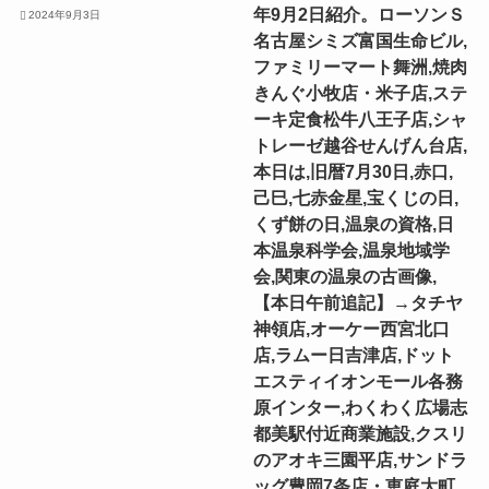
年9月2日紹介。ローソンＳ
2024年9月3日
名古屋シミズ富国生命ビル,
ファミリーマート舞洲,焼肉
きんぐ小牧店・米子店,ステ
ーキ定食松牛八王子店,シャ
トレーゼ越谷せんげん台店,
本日は,旧暦7月30日,赤口,
己巳,七赤金星,宝くじの日,
くず餅の日,温泉の資格,日
本温泉科学会,温泉地域学
会,関東の温泉の古画像,
【本日午前追記】→タチヤ
神領店,オーケー西宮北口
店,ラムー日吉津店,ドット
エスティイオンモール各務
原インター,わくわく広場志
都美駅付近商業施設,クスリ
のアオキ三園平店,サンドラ
ッグ豊岡7条店・恵庭大町