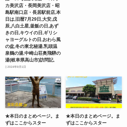
カ美沢店・長岡美沢店・昭
島駅南口店・長居駅前店,本
日は,旧暦7月29日,大安,戊
辰,八白土星,釜飯の日,あず
きの日,キウイの日,ギリシ
ャヨーグルトの日,おわら風
の盆,冬の東北秘湯,乳頭温
泉鶴の湯,中崎山荘奥飛騨の
湯(岐阜県高山市)訪問記,
2024年9月1日
★本日のまとめページ。ま
★本日のまとめページ。ま
ずはここからスター
ずはここからスター