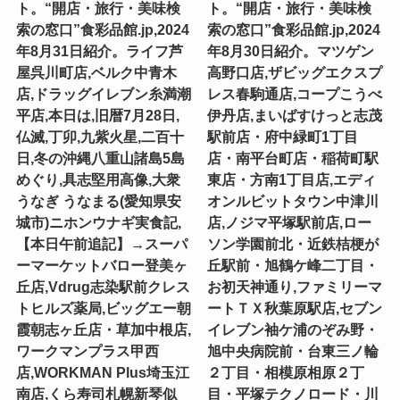
ト。“開店・旅行・美味検
ト。“開店・旅行・美味検
索の窓口”食彩品館.jp,2024
索の窓口”食彩品館.jp,2024
年8月31日紹介。ライフ芦
年8月30日紹介。マツゲン
屋呉川町店,ベルク中青木
高野口店,ザビッグエクスプ
店,ドラッグイレブン糸満潮
レス春駒通店,コープこうべ
平店,本日は,旧暦7月28日,
伊丹店,まいばすけっと志茂
仏滅,丁卯,九紫火星,二百十
駅前店・府中緑町1丁目
日,冬の沖縄八重山諸島5島
店・南平台町店・稲荷町駅
めぐり,具志堅用高像,大衆
東店・方南1丁目店,エディ
うなぎ うなまる(愛知県安
オンルビットタウン中津川
城市)ニホンウナギ実食記,
店,ノジマ平塚駅前店,ロー
【本日午前追記】→スーパ
ソン学園前北・近鉄桔梗が
ーマーケットバロー登美ヶ
丘駅前・旭鶴ケ峰二丁目・
丘店,Vdrug志染駅前クレス
お初天神通り,ファミリーマ
トヒルズ薬局,ビッグエー朝
ートＴＸ秋葉原駅店,セブン
霞朝志ヶ丘店・草加中根店,
イレブン袖ケ浦のぞみ野・
ワークマンプラス甲西
旭中央病院前・台東三ノ輪
店,WORKMAN Plus埼玉江
２丁目・相模原相原２丁
南店,くら寿司札幌新琴似
目・平塚テクノロード・川