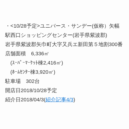
・<10/28予定>ユニバース・サンデー(仮称）矢幅
駅西口ショッピングセンター(岩手県紫波郡)
岩手県紫波郡矢巾町大字又兵エ新田第５地割300番
店舗面積 6,336㎡
(ｽｰﾊﾟｰﾏｰｹｯﾄ棟2,416㎡)
(ﾎｰﾑｾﾝﾀｰ棟3,920㎡)
駐車場 302台
開店日2018/10/28予定
紹介日2018/04/3(
紹介記事4/3
)