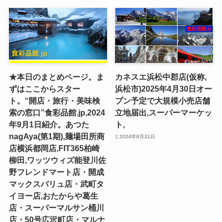
★本日のまとめページ。ま
カネスエ浜松中郡店(仮称,
ずはここからスター
浜松市)2025年4月30日オー
ト。“開店・旅行・美味検
プン予定で大規模小売店舗
索の窓口”食彩品館.jp,2024
立地届出,スーパーマーケッ
年9月1日紹介。あつた
ト,
nagAya(第1期),麺場田所商
2024年8月31日
店横浜都岡店,FIT365柏崎
柳田,ワッツウィズ能登川佐
野フレンドマート店・開成
マックスバリュ店・武町タ
イヨー店,おたからや葛生
店・スーパーマルサン桶川
店・50号広沢町店・マルナ