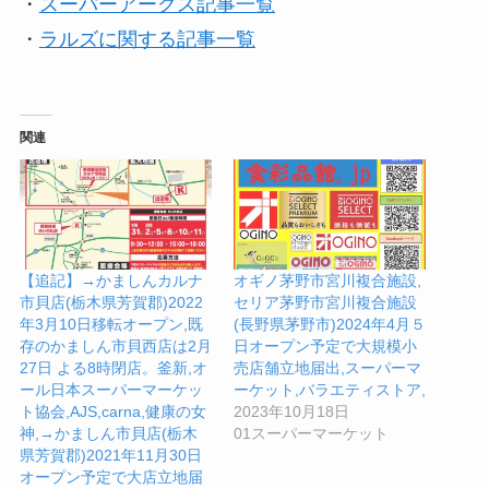
・
スーパーアークス記事一覧
・
ラルズに関する記事一覧
関連
【追記】→かましんカルナ
オギノ茅野市宮川複合施設,
市貝店(栃木県芳賀郡)2022
セリア茅野市宮川複合施設
年3月10日移転オープン,既
(長野県茅野市)2024年4月５
存のかましん市貝西店は2月
日オープン予定で大規模小
27日 よる8時閉店。釜新,オ
売店舗立地届出,スーパーマ
ール日本スーパーマーケッ
ーケット,バラエティストア,
ト協会,AJS,carna,健康の女
2023年10月18日
神,→かましん市貝店(栃木
01スーパーマーケット
県芳賀郡)2021年11月30日
オープン予定で大店立地届