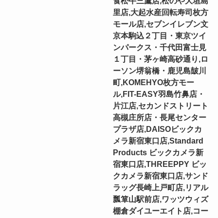
食松牛三鷹店,松のや大垣島
里店,大起水産回転寿司枚方
モール店,セブンイレブン文
京本駒込２丁目・東京ツイ
ンパークス・千代田富士見
１丁目・茅ヶ崎高砂通り,ロ
ーソン堺翁橋・鹿児島皷川
町,KOMEHYO枚方モー
ル,FIT-EASY羽島竹鼻店・
片江店,セカンドストリート
高槻庄所店・長尾センター
プラザ店,DAISOビックカ
メラ新宿東口店,Standard
Products ビックカメラ新
宿東口店,THREEPPY ビッ
クカメラ新宿東口店,サンド
ラッグ長崎上戸町店,リアル
瓢箪山駅前店,ワッツウィズ
棚倉ダイユーエイト店,コー