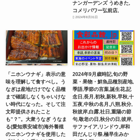
ナンガーデンズ うめきた,
コメリパワー弘前店,
2024年8月31日
「ニホンウナギ」表示の意
2024年9月歳時記,旬の野
味を理解して食すべし。う
菜・果物・鮮魚品種別産地,
なぎは産地だけでなく品種
季語,季節の言葉,誕生花,記
まで確認しなくちゃいけな
念日,長月,初秋,新秋,早秋,十
い時代になった。そして注
五夜,中秋の名月,八朔,秋分,
文即提供されたこと
秋彼岸,白露,社日,重陽の節
も“？”。大衆うなぎ うなま
句,敬老の日,秋分の日,彼岸,
る(愛知県安城市)海外養殖
サファイア,リンドウ,岸和
のニホンウナギを使用した
田だんじり祭,極早生みか