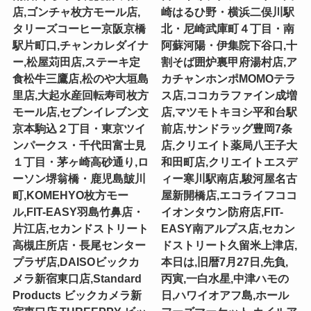
店,ゴンチャ枚方モール店,
崎はるひ野・横浜二俣川駅
タリーズコーヒー京阪京橋
北・尼崎武庫町４丁目・南
駅片町口,チャンカレダイナ
阿蘇河陽・伊集院下谷口,十
ー,松屋苅田店,ステーキ定
割そば囲炉裏甲府湯村店,ア
食松牛三鷹店,松のや大垣島
カチャンホンポMOMOテラ
里店,大起水産回転寿司枚方
ス店,ココカラファイン成増
モール店,セブンイレブン文
店,マツモトキヨシ平和台駅
京本駒込２丁目・東京ツイ
前店,サンドラッグ豊岡7条
ンパークス・千代田富士見
店,クリエイト薬局八王子大
１丁目・茅ヶ崎高砂通り,ロ
和田町店,クリエイトエスデ
ーソン堺翁橋・鹿児島皷川
ィー寒川駅南店,駿河屋名古
町,KOMEHYO枚方モー
屋新開橋店,エコライフココ
ル,FIT-EASY羽島竹鼻店・
イオンタウン防府店,FIT-
片江店,セカンドストリート
EASY南アルプス店,セカン
高槻庄所店・長尾センター
ドストリート久留米上津店,
プラザ店,DAISOビックカ
本日は,旧暦7月27日,先負,
メラ新宿東口店,Standard
丙寅,一白水星,中津ハモの
Products ビックカメラ新
日,ハワイオアフ島,ホール