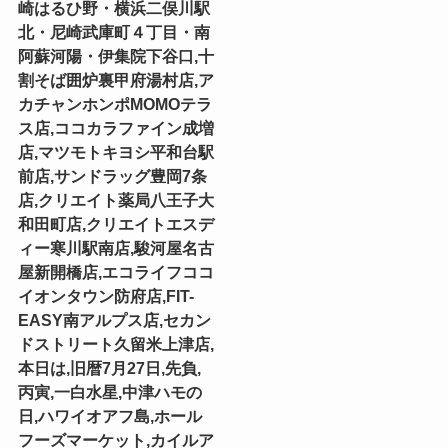
崎はるひ野・横浜二俣川駅
北・尼崎武庫町４丁目・南
阿蘇河陽・伊集院下谷口,十
割そば囲炉裏甲府湯村店,ア
カチャンホンポMOMOテラ
ス店,ココカラファイン成増
店,マツモトキヨシ平和台駅
前店,サンドラッグ豊岡7条
店,クリエイト薬局八王子大
和田町店,クリエイトエスデ
ィー寒川駅南店,駿河屋名古
屋新開橋店,エコライフココ
イオンタウン防府店,FIT-
EASY南アルプス店,セカン
ドストリート久留米上津店,
本日は,旧暦7月27日,先負,
丙寅,一白水星,中津ハモの
日,ハワイオアフ島,ホール
フーズマーケット,カイルア