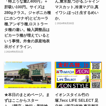
「特上うな重2,400円」＋
ん,豊水梨,つがる,シャイン
肝吸い100円。サイズは
マスカット,冷凍マグロ,真
280gクラス。ジャポニカ種
イワシ,ほっけ,生するめい
(ニホンウナギ)とビカーラ
か,
種,アンギラ種,ロストラー
2024年8月30日
タ種の違い。輸入調整品は
ビカーラ種が増えていると
いう事情。外食の原産地表
示ガイドライン,
2024年8月31日
★本日のまとめページ。ま
イオンスタイル竹の
ずはここからスター
塚,Tecc LIFE SELECT ⾜