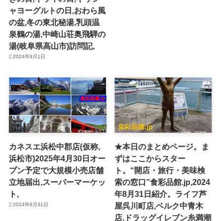
ャヨーグルトの日,おわら風
の盆,冬の東北秘湯,乳頭温
泉鶴の湯,中崎山荘奥飛騨の
湯(岐阜県高山市)訪問記,
2024年9月1日
カネスエ浜松中郡店(仮称,
★本日のまとめページ。ま
浜松市)2025年4月30日オー
ずはここからスター
プン予定で大規模小売店舗
ト。“開店・旅行・美味検
立地届出,スーパーマーケッ
索の窓口”食彩品館.jp,2024
ト,
年8月31日紹介。ライフ芦
屋呉川町店,ベルク中青木
2024年8月31日
店,ドラッグイレブン糸満潮