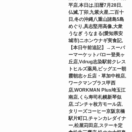
平店,本日は,旧暦7月28日,
仏滅,丁卯,九紫火星,二百十
日,冬の沖縄八重山諸島5島
めぐり,具志堅用高像,大衆
うなぎ うなまる(愛知県安
城市)ニホンウナギ実食記,
【本日午前追記】→スーパ
ーマーケットバロー登美ヶ
丘店,Vdrug志染駅前クレス
トヒルズ薬局,ビッグエー朝
霞朝志ヶ丘店・草加中根店,
ワークマンプラス甲西
店,WORKMAN Plus埼玉江
南店,くら寿司札幌新琴似
店,ゴンチャ枚方モール店,
タリーズコーヒー京阪京橋
駅片町口,チャンカレダイナ
ー,松屋苅田店,ステーキ定